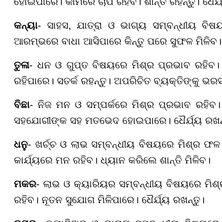
ହୋଇପାରେ। କାମରେ ଚାପ ରହିବ। ଶାନ୍ତ ରହନ୍ତୁ। ଧୈର
କନ୍ୟା
- ସାହସ, ଯାତ୍ରା ଓ ଭାଗ୍ୟ ସମ୍ବନ୍ଧୀୟ ବି
ଆରମ୍ଭରେ ବାଧା ଆସିପାରେ କିନ୍ତୁ ପରେ ସୁଫଳ ମିଳିବ।
ତୁଳା
- ଧନ ଓ ଗୁପ୍ତ ବିଷୟରେ ମିଶ୍ର ପ୍ରଭାବ ରହିବ। ଆ
ରହିପାରେ। ସତର୍କ ରହନ୍ତୁ। ଅପରିଚିତ ବ୍ୟକ୍ତିଙ୍କୁ ଭରସା 
ବିଛା
- ନିଜ ମନ ଓ ସମ୍ପର୍କରେ ମିଶ୍ର ପ୍ରଭାବ ରହିବ। ଆ
ସହଯୋଗୀଙ୍କ ସହ ମତଭେଦ ହୋଇପାରେ। ଧୈର୍ଯ୍ୟ ରଖନ୍
ଧନୁ
- ଖର୍ଚ୍ଚ ଓ ଲାଭ ସମ୍ବନ୍ଧୀୟ ବିଷୟରେ ମିଶ୍ର ଫଳ 
କାର୍ଯ୍ୟରେ ମନ ରହିବ। ଧ୍ୟାନ କରିଲେ ଶାନ୍ତି ମିଳିବ।
ମକର
- ଲାଭ ଓ କ୍ୟାରିୟର ସମ୍ବନ୍ଧୀୟ ବିଷୟରେ ମିଶ୍ର
ରହିବ। ନୂତନ ସୁଯୋଗ ମିଳିପାରେ। ଧୈର୍ଯ୍ୟ ରଖନ୍ତୁ।