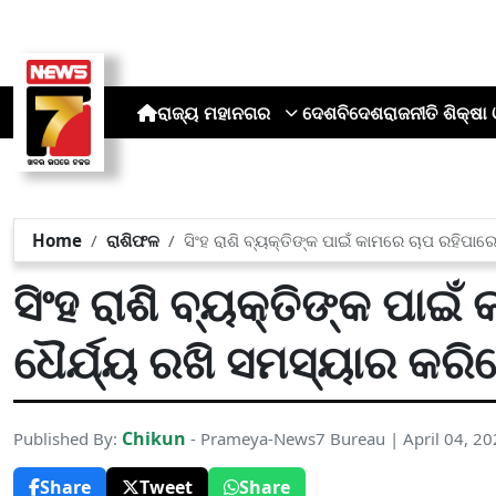
ରାଜ୍ୟ
ମହାନଗର
ଦେଶ
ବିଦେଶ
ରାଜନୀତି
ଶିକ୍ଷା 
Home
ରାଶିଫଳ
ସିଂହ ରାଶି ବ୍ୟକ୍ତିଙ୍କ ପାଇଁ କାମରେ ଚାପ ରହିପାର
ସିଂହ ରାଶି ବ୍ୟକ୍ତିଙ୍କ ପାଇ
ଧୈର୍ଯ୍ୟ ରଖି ସମସ୍ୟାର କରି
Chikun
Published By:
- Prameya-News7 Bureau | April 04, 2
Share
Tweet
Share