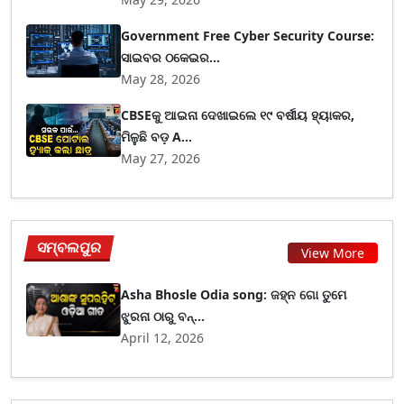
Government Free Cyber Security Course:
ସାଇବର ଠକେଇର...
May 28, 2026
CBSEକୁ ଆଇନା ଦେଖାଇଲେ ୧୯ ବର୍ଷୀୟ ହ୍ୟାକର,
ମିଳୁଛି ବଡ଼ A...
May 27, 2026
ସମ୍ବଲପୁର
View More
Asha Bhosle Odia song: ଜହ୍ନ ଗୋ ତୁମେ
ଝୁରନା ଠାରୁ ବନ୍...
April 12, 2026