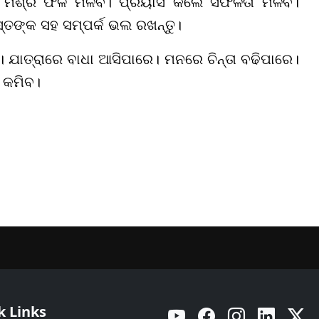
 ମିଶ୍ର ଫଳ ମିଳିବ। ପ୍ରୟାସ କଲେ ସଫଳତା ମିଳିବ।
୍ତଙ୍କ ସହ ସମ୍ପର୍କ ଭଲ ରଖନ୍ତୁ।
। ଯାତ୍ରାରେ ବାଧା ଆସିପାରେ। ମନରେ ଚିନ୍ତା ବଢିପାରେ।
ା କମିବ।
k Links
YouTube
Facebook
Instagram
Linkedin
Twitt