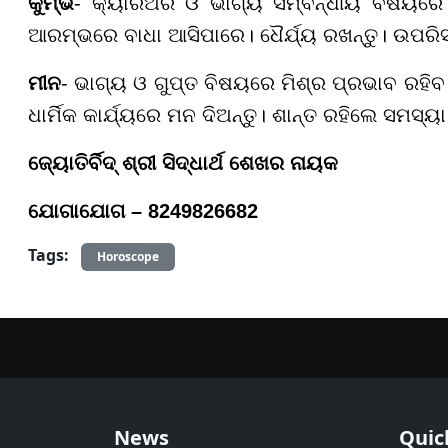
କୁମ୍ଭ
- କ୍ୟାରିଅର ଓ ଭାଗ୍ୟ ସମ୍ବନ୍ଧୀୟ ବିଷୟରେ
ଆରମ୍ଭରେ ବାଧା ଆସିପାରେ। ଧୈର୍ଯ୍ୟ ରଖନ୍ତୁ। ଉପରିସ
ମୀନ
- ଭାଗ୍ୟ ଓ ଗୁପ୍ତ ବିଷୟରେ ମିଶ୍ର ପ୍ରଭାବ ରହିବ
ଧାର୍ମିକ କାର୍ଯ୍ୟରେ ମନ ଦିଅନ୍ତୁ। ଶାନ୍ତ ରହିଲେ ସମସ୍ୟ
ଜ୍ୟୋତିର୍ବିଦ୍ ଶ୍ରୀ ସିଦ୍ଧାର୍ଥ ଶେଖର ନାୟକ
ଯୋଗାଯୋଗ – 8249826682
Tags:
Horoscope
News
Quic