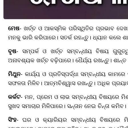
ମେଷ
- ଖର୍ଚ୍ଚ ଓ ଆକସ୍ମିକ ପରିସ୍ଥିତିର ପ୍ରଭାବ ଦେଖାଯ
ମନକୁ ଭାରି କରିପାରେ। ସତର୍କ ରହନ୍ତୁ। ଧ୍ୟାନ କଲେ ଶାନ
ବୃଷ
- ସମ୍ପର୍କ ଓ ଖର୍ଚ୍ଚ ସମ୍ବନ୍ଧୀୟ ବିଷୟ ଗ
ଅନାବଶ୍ୟକ ଖର୍ଚ୍ଚ ବଢ଼ିପାରେ। ଧୈର୍ଯ୍ୟ ରଖନ୍ତୁ। ଶାନ୍
ମିଥୁନ
- କାର୍ଯ୍ୟ ଓ ପ୍ରତିସ୍ପର୍ଦ୍ଧା ସମ୍ବନ୍ଧୀୟ କାମରେ
ସଫଳତା ମିଳିବ। ଆତ୍ମବିଶ୍ୱାସ ରଖନ୍ତୁ। ଅଧିକ ପ୍ରୟ
କର୍କଟ
- ମନ, ପ୍ରେମ ଓ ଲାଭ ସମ୍ବନ୍ଧୀୟ ବିଷୟରେ ମିଶ
ସୁଖଦ ସମାଚାର ମିଳିପାରେ। ସନ୍ତାନ ନେଇ ଚିନ୍ତା କମିବ। 
ସିଂହ
- ଘର ଓ କ୍ୟାରିୟର ସମ୍ବନ୍ଧୀୟ ବିଷୟରେ ମି