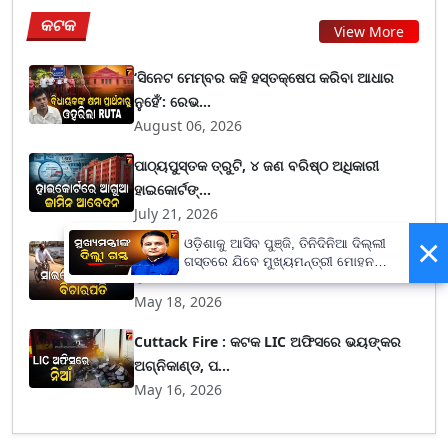
କଟକ
View More
‘ସିନେଟ ମେମ୍ବର କହି ହସ୍ତକ୍ଷେପ କରିବା ଆଧାର
ନୁହେଁ’: ରେଭ...
August 06, 2026
ପାଠ୍ୟପୁସ୍ତକ ତ୍ରୁଟି, ୪ ଜଣ ବରିଷ୍ଠ ଅଧିକାରୀ
ହାଇକୋର୍ଟଙ୍...
July 21, 2026
×
ଓଡ଼ିଶାକୁ ଆସିବ ପୁଞ୍ଜି, ତିନିଦିନିଆ ଦିଲ୍ଲୀ
ପ୍ରଧାନମନ୍ତ୍ରୀଙ୍କ ଅପିଲ୍‌ର ପ୍ରଭାବ, ସାଇକେଲ୍‌ରେ
ଗସ୍ତରେ ଯିବେ ମୁଖ୍ୟମନ୍ତ୍ରୀ ମୋହନ
ହାଇକୋର...
ମାଝୀ
May 18, 2026
Cuttack Fire : କଟକ LIC ଅଫିସରେ ଭୟଙ୍କର
ଅଗ୍ନିକାଣ୍ଡ, ପ...
May 16, 2026