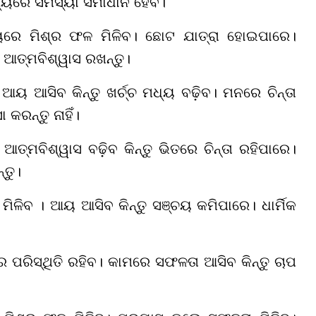
୍ଯ୍ୟରେ ସମସ୍ୟା ସମାଧାନ ହେବ।
ଷୟରେ ମିଶ୍ର ଫଳ ମିଳିବ। ଛୋଟ ଯାତ୍ରା ହୋଇପାରେ।
 ଆତ୍ମବିଶ୍ୱାସ ରଖନ୍ତୁ।
ୟ ଆସିବ କିନ୍ତୁ ଖର୍ଚ୍ଚ ମଧ୍ୟ ବଢ଼ିବ। ମନରେ ଚିନ୍ତା
କରନ୍ତୁ ନାହିଁ।
ତ୍ମବିଶ୍ୱାସ ବଢ଼ିବ କିନ୍ତୁ ଭିତରେ ଚିନ୍ତା ରହିପାରେ।
ତୁ।
ମିଳିବ । ଆୟ ଆସିବ କିନ୍ତୁ ସଞ୍ଚୟ କମିପାରେ। ଧାର୍ମିକ
 ପରିସ୍ଥିତି ରହିବ। କାମରେ ସଫଳତା ଆସିବ କିନ୍ତୁ ଚାପ