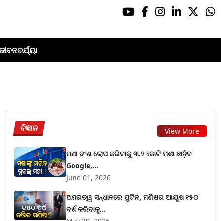
ଜୀବନଚର୍ଯ୍ୟା
ବିଜ୍ଞାନ
View More
ମଶା ବଂଶ ଲୋପ କରିବାକୁ ୩.୨ କୋଟି ମଶା ଛାଡ଼ିବ
Google,...
June 01, 2026
ଅମରତ୍ୱ ସନ୍ଧାନରେ ପୁଟିନ, ମଣିଷର ଆୟୁଷ ୧୫୦
ବର୍ଷ କରିବାକୁ...
May 29, 2026