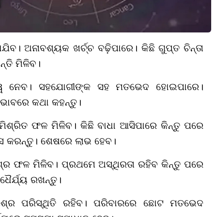
ିବ। ଅନାବଶ୍ୟକ ଖର୍ଚ୍ଚ ବଢ଼ିପାରେ। କିଛି ଗୁପ୍ତ ଚିନ୍ତା
୍ତି ମିଳିବ।
ୁରୁତ୍ୱ ନେବ। ସହଯୋଗୀଙ୍କ ସହ ମତଭେଦ ହୋଇପାରେ।
ତ ଭାବରେ କଥା କହନ୍ତୁ।
 ମିଶ୍ରିତ ଫଳ ମିଳିବ। କିଛି ବାଧା ଆସିପାରେ କିନ୍ତୁ ପରେ
ାସ କରନ୍ତୁ। ଶେଷରେ ଲାଭ ହେବ।
୍ର ଫଳ ମିଳିବ। ପ୍ରଥମେ ଅସ୍ଥିରତା ରହିବ କିନ୍ତୁ ପରେ
ଧୈର୍ଯ୍ୟ ରଖନ୍ତୁ।
ଶ୍ର ପରିସ୍ଥିତି ରହିବ। ପରିବାରରେ ଛୋଟ ମତଭେଦ