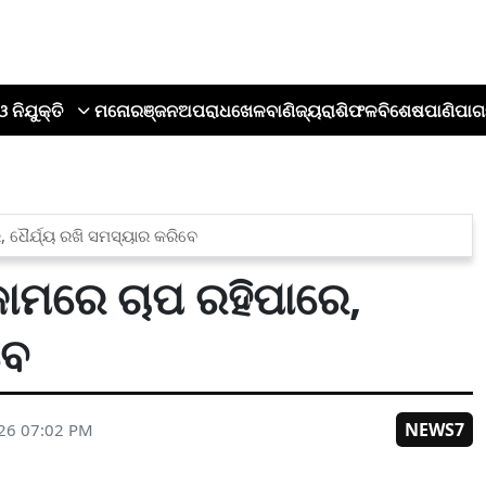
ଓ ନିଯୁକ୍ତି
ମନୋରଞ୍ଜନ
ଅପରାଧ
ଖେଳ
ବାଣିଜ୍ୟ
ରାଶିଫଳ
ବିଶେଷ
ପାଣିପାଗ
େ, ଧୈର୍ଯ୍ୟ ରଖି ସମସ୍ୟାର କରିବେ
ଁ କାମରେ ଚାପ ରହିପାରେ,
ବେ
NEWS7
026 07:02 PM