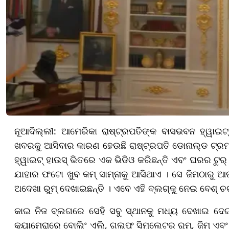
ନୂଆଦିଲ୍ଲୀ: ଆମେରିକା ରାଷ୍ଟ୍ରପତିଙ୍କ ବାସଭବନ ହ୍ୱାଇଟ୍ 
ଖବରକୁ ଆସିବାର କାରଣ ହେଉଛି ରାଷ୍ଟ୍ରପତି ଡୋନାଲ୍ଡ ଟ୍ରମ୍
ହ୍ୱାଇଟ୍ ହାଉସ୍ ଭିତରେ ଏକ ଭିଡିଓ କରିଛନ୍ତି ଏବଂ ଘରର ଟୁର୍ 
ଯାହାର ଫଟୋ ଖୁବ କମ୍ ସାମ୍ନାକୁ ଆସିଥାଏ । ସେ ଜିମଠାରୁ ଆର
ଅଦେଖା ରୁମ୍ ଦେଖାଇଛନ୍ତି । ଏବେ ଏହି ବ୍ଲଗ୍‌କୁ ନେଇ ବେଶ୍ ଚର୍
କାଇ ନିଜ ବ୍ଲଗରେ ସେହି ସବୁ ସ୍ଥାନକୁ ମଧ୍ୟ ଦେଖାଇ ଦେଇ
କ୍ୟାମେରାରେ ବୋଲିଂ ଏଲି, ଗଲ୍ଫ ସିମୁଲେଟର ରୁମ୍, ଜିମ୍ ଏବଂ ପ