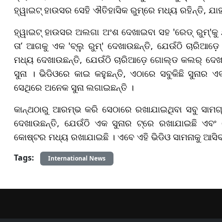
ହ୍ୱାଇଟ୍ ହାଉସର ସେହି ଐତିହାସିକ ରୁମ୍‌ରେ ମଧ୍ୟ ରହିନ୍ତି, ଯା
ହ୍ୱାଇଟ୍ ହାଉସର ଅଲଗା ଅଂଶ ଦେଖାଇବା ସହ 'ରେଡ୍ ରୁମ୍'କୁ ଯ
ତା’ ଆଗକୁ ଏକ 'ବ୍ଲୁ ରୁମ୍' ଦେଖାଉଛନ୍ତି, ଯେଉଁଠି ଚାରିଆଡ
ମଧ୍ୟ ଦେଖାଉଛନ୍ତି, ଯେଉଁଠି ଚାରିଆଡ଼େ ଗୋଲ୍ଡ କଲର୍ ଦେଖା
ସୁନା । ଭିଡିଓରେ କାଇ କହୁଛନ୍ତି, ଏଠାରେ ସବୁକିଛି ସୁନାର ଏ
ସେଥିରେ ଅନେକ ସୁନା ଲଗାଇଛନ୍ତି ।
କାନ୍ଥଠାରୁ ଆରମ୍ଭ କରି ସେଠାରେ ରଖାଯାଇଥିବା ସବୁ ସାମଗ
ଦେଖାଉଛନ୍ତି, ଯେଉଁଠି ଏକ ସୁନାର ଟ୍ରେ ରଖାଯାଇଛି ଏବଂ 
କୋଷ୍ଟର ମଧ୍ୟ ରଖାଯାଇଛି । ଏବେ ଏହି ଭିଡିଓ ସାମନାକୁ ଆସିବା 
Tags:
International News