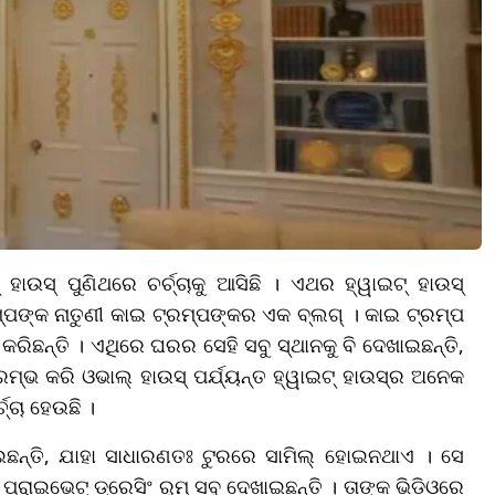
ହାଉସ୍ ପୁଣିଥରେ ଚର୍ଚ୍ଚାକୁ ଆସିଛି । ଏଥର ହ୍ୱାଇଟ୍ ହାଉସ୍
ପଙ୍କ ନାତୁଣୀ କାଇ ଟ୍ରମ୍ପଙ୍କର ଏକ ବ୍ଲଗ୍ । କାଇ ଟ୍ରମ୍ପ
କରିଛନ୍ତି । ଏଥିରେ ଘରର ସେହି ସବୁ ସ୍ଥାନକୁ ବି ଦେଖାଇଛନ୍ତି,
ମ୍ଭ କରି ଓଭାଲ୍ ହାଉସ୍ ପର୍ଯ୍ୟନ୍ତ ହ୍ୱାଇଟ୍ ହାଉସ୍‌ର ଅନେକ
ଚ୍ଚା ହେଉଛି ।
ଛନ୍ତି, ଯାହା ସାଧାରଣତଃ ଟୁରରେ ସାମିଲ୍ ହୋଇନଥାଏ । ସେ
୍ରାଇଭେଟ୍ ଡ୍ରେସିଂ ରୁମ୍ ସବୁ ଦେଖାଇଛନ୍ତି । ତାଙ୍କ ଭିଡିଓରେ