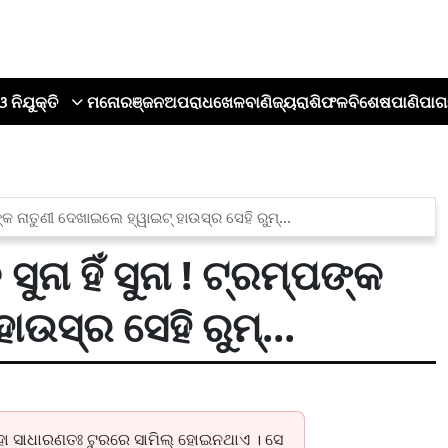
ଓ ନିଯୁକ୍ତି
ମନୋରଞ୍ଜନ
ଅପରାଧ
ଖେଳ
ବାଣିଜ୍ୟ
ରାଶିଫଳ
ବିଶେଷ
ପାଣିପାଗ
କ ନାତୁଣୀ ଦେଖାଇଲେ ହ୍ୱାଇଟ୍ ହାଉସ୍‌ର ସେହି ରୁମ୍...
ା ହିଁ ସୁନା ! ଟ୍ରମ୍ପଙ୍କ
ଉସ୍‌ର ସେହି ରୁମ୍...
ାହା ସାଧାରଣତଃ ଟୁରରେ ସାମିଲ୍ ହୋଇନଥାଏ । ସେ