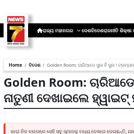
ରାଜ୍ୟ
ମହାନଗର
ଦେଶ
ବିଦେଶ
ରାଜନୀତି
ଶିକ୍ଷା 
Home
ବିଦେଶ
Golden Room: ଚାରିଆଡେ ସୁନା ହିଁ ସୁନା ! ଟ୍ରମ୍ପଙ୍
Golden Room: ଚାରିଆଡେ ସୁନ
ନାତୁଣୀ ଦେଖାଇଲେ ହ୍ୱାଇଟ୍ ହା
କାଇ ନିଜ ବ୍ଲଗରେ ସେହି ସବୁ ସ୍ଥାନକୁ ମଧ୍ୟ ଦେଖାଇ ଦେଇଛନ୍ତି, ଯ