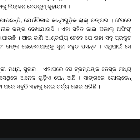
ହାକୁ ଲିଙ୍କନ ବେଡରୁମ୍ କୁହାଯାଏ ।
ାଉଛନ୍ତି, ଯେଉଁଠିକାର କାନ୍ଥଗୁଡ଼ିକ ଲାଲ୍ ରଙ୍ଗର । ତା’ପରେ
଼େ ନୀଳ ରଙ୍ଗ ଦେଖାଯାଉଛି । ଏହା ସହିତ କାଇ 'ଓଭାଲ୍ ଅଫିସ୍'
ଯାଉଛି । ଆଉ ଜାଣି ଆଶ୍ଚର୍ଯ୍ୟ ହେବେ ଯେ ତାହା ସବୁ ପ୍ରକୃତ
ବଂ ତାଙ୍କ ଜେଜେବାପାଙ୍କୁ ସୁନା ବହୁତ ପସନ୍ଦ । ଏଥିପାଇଁ ସେ
୍ରୀ ମଧ୍ୟ ସୁନାର । ଏହାପରେ ସେ ଟ୍ରମ୍ପଙ୍କ ଡେସ୍କ ମଧ୍ୟ
ସେଥିରେ ଅନେକ ଗୁଡ଼ିଏ ପେନ୍ ଅଛି । ସାଙ୍ଗରେ ଗୋଲ୍ଡେନ୍
ପରେ ସବୁଠି ଏହାକୁ ନେଇ ଚର୍ଚ୍ଚା ଜୋର ଧରିଛି ।