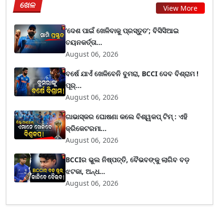
ଖେଳ
View More
‘ଦେଶ ପାଇଁ ଖେଳିବାକୁ ପ୍ରସ୍ତୁତ’; ବିସିସିଆଇ
ଚୟନକର୍ତ୍ତା...
August 06, 2026
ବର୍ଷେ ଯାଏଁ ଖେଳିବେନି ବୁମରା, BCCI ଦେବ ବିଶ୍ରାମ !
ପୂର୍...
August 06, 2026
ଗାଭାସ୍କର ଘୋଷଣା କଲେ ବିଶ୍ୱକପ୍ ଟିମ୍ : ଏହି
କ୍ରିକେଟରମା...
August 06, 2026
BCCIର ଭୁଲ ନିଷ୍ପତ୍ତି, ବୈଭବଙ୍କୁ ଲାଗିବ ବଡ଼
ଝଟକା, ଅନ୍ଧ...
August 06, 2026