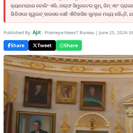
କ୍ୟାମେରାରେ ବୋଲିଂ ଏଲି, ଗଲ୍ଫ ସିମୁଲେଟର ରୁମ୍, ଜିମ୍ ଏବଂ ପ୍ରାଇଭେ
ଭିଡିଓରେ ହ୍ୱାଇଟ୍ ହାଉସର ସେହି ଐତିହାସିକ ରୁମ୍‌ରେ ମଧ୍ୟ ରହିନ୍ତି, 
Ajit
Published By:
- Prameya-News7 Bureau | June 25, 2026 0
Share
Tweet
Share