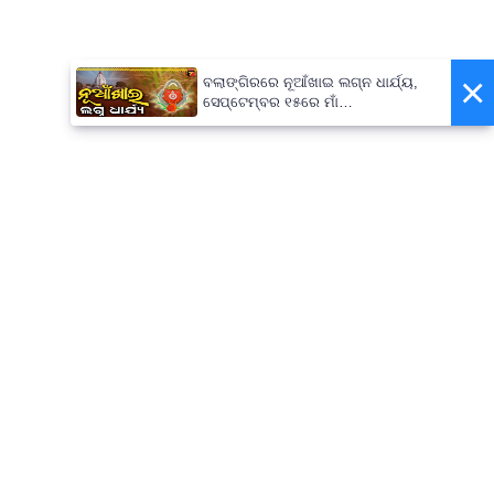
×
ବଲାଙ୍ଗିରରେ ନୂଆଁଖାଇ ଲଗ୍ନ ଧାର୍ଯ୍ୟ,
ସେପ୍ଟେମ୍ବର ୧୫ରେ ମାଁ
ପାଟଣେଶ୍ୱରୀଙ୍କ ନିକଟରେ ଲାଗି ହେବ
ନବାନ୍ନ