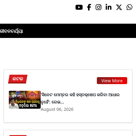
ଜୀବନଚର୍ଯ୍ୟା
କଟକ
View More
‘ସିନେଟ ମେମ୍ବର କହି ହସ୍ତକ୍ଷେପ କରିବା ଆଧାର
ନୁହେଁ’: ରେଭ...
August 06, 2026