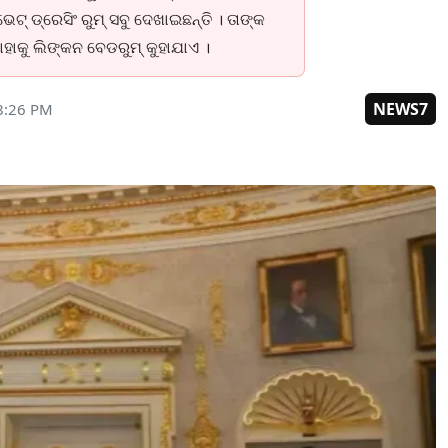
ଟ୍ ଡ୍ରେସିଂ ରୁମ୍ ସବୁ ଦେଖାଇଛନ୍ତି । ତାଙ୍କ
ଯାହାକୁ ଲିଙ୍କନ ବେଡରୁମ୍ କୁହାଯାଏ ।
NEWS7
8:26 PM