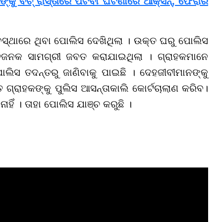
୍କୁ ବିଚ୍‌ ରାସ୍ତାରେ ପିଟିବା ଘଟଣାରେ ଆକ୍ସନ୍, ଫେରାର
ଥାରେ ଥିବା ପୋଲିସ ଦେଖିଥିଲା । ଉକ୍ତ ଘରୁ ପୋଲିସ
ତିଜନକ ସାମଗ୍ରୀ ଜବତ କରାଯାଇଥିଲା । ଗ୍ରାହକମାନେ
ଲିସ ତଦନ୍ତରୁ ଜାଣିବାକୁ ପାଇଛି । ଦେହଜୀବୀମାନଙ୍କୁ
ତ ଗ୍ରାହକଙ୍କୁ ପୁଲିସ ଆସନ୍ତାକାଲି କୋର୍ଟଚାଲାଣ କରିବ।
ିଁ । ତାହା ପୋଲିସ ଯାଞ୍ଚ କରୁଛି ।