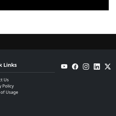
k Links
YouTube
Facebook
Instagram
Linkedin
Twitt
ct Us
y Policy
 of Usage