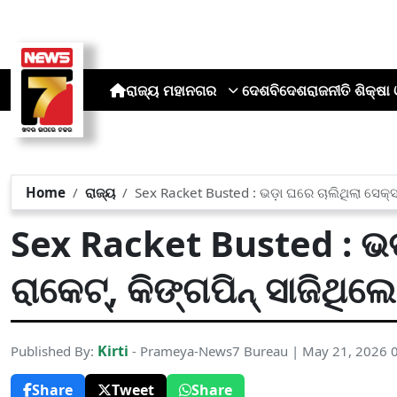
ରାଜ୍ୟ
ମହାନଗର
ଦେଶ
ବିଦେଶ
ରାଜନୀତି
ଶିକ୍ଷା 
Home
ରାଜ୍ୟ
Sex Racket Busted : ଭଡ଼ା ଘରେ ଚାଲିଥିଲା ସେକ୍ସ 
Sex Racket Busted : ଭଡ଼
ରାକେଟ୍, କିଙ୍ଗପିନ୍ ସାଜିଥିଲ
Kirti
Published By:
- Prameya-News7 Bureau | May 21, 2026 
Share
Tweet
Share