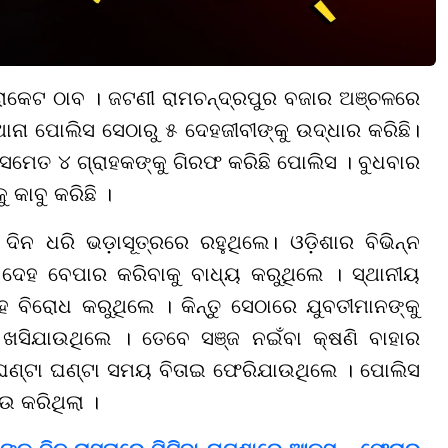
ରାକେଟ ଠାବ । ଜଟଣୀ ରାମଚନ୍ଦ୍ରପୁର ବଜାର ଅଞ୍ଚଳରେ
ନା ପୋଲିସ ସେଠାରୁ ୫ ଦେହଜୀବୀଙ୍କୁ ଉଦ୍ଧାର କରିଛି।
କ ସମେତ ୪ ଗ୍ରାହକଙ୍କୁ ଗିରଫ କରିଛି ପୋଲିସ । ବୁଧବାର
 କାବୁ କରିଛି ।
ଦିନ ଧରି ଭଡ଼ାସୂତ୍ରରେ ରହୁଥିଲେ। ଓଡ଼ିଶାର ବିଭିନ୍ନ
 ଦେହ ବେପାର କରିବାକୁ ବାଧ୍ୟ କରୁଥିଲେ । ସ୍ଥାନୀୟ
ହ ବିରୋଧ କରୁଥିଲେ । କିନ୍ତୁ ସେଠାରେ ଯୁବତୀମାନଙ୍କୁ
ନ୍ ଖସିଯାଉଥିଲେ । ତେବେ ସଞ୍ଜ ନଇଁବା କ୍ଷଣି ବାହାର
ଣ୍ଟା ଘଣ୍ଟା ସମୟ ବିତାଇ ଫେରିଯାଉଥିଲେ । ପୋଲିସ
ଉ କରିଥିଲା ।