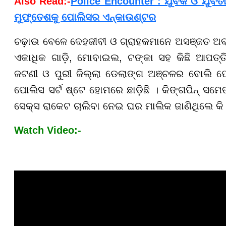
Also Read:-
Police Encounter : ଯୁବକ ଓ ଯୁବତୀଙ
ମୁଫ୍‌ତେଶକୁ ପୋଲିସର ଏନ୍‌କାଉଣ୍ଟର
ଚଢ଼ାଉ ବେଳେ ଦେହଜୀବୀ ଓ ଗ୍ରାହକମାନେ ଅସଞ୍ଜତ ଅବସ୍
ଏକାଧିକ ଗାଡି଼, ମୋବାଇଲ, ଟଙ୍କା ସହ କିଛି ଆପତ୍
ଜଟଣୀ ଓ ପୁରୀ ଜିଲ୍ଲା ଡେଲାଙ୍ଗ ଅଞ୍ଚଳର ବୋଲି ପୋ
ପୋଲିସ ସର୍ଟ ଷ୍ଟେ ହୋମରେ ଛାଡ଼ିଛି । କିଙ୍ଗପିନ୍ ସମେ
ସେକ୍ସ ରାକେଟ ଚାଲିବା ନେଇ ଘର ମାଲିକ ଜାଣିଥିଲେ କି ନାହ
Watch Video:-