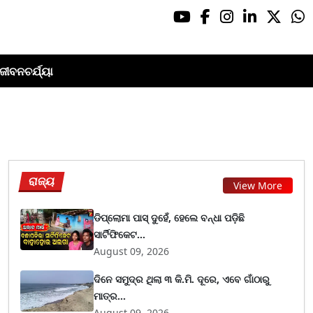
ଜୀବନଚର୍ଯ୍ୟା
ରାଜ୍ୟ
View More
ଡିପ୍ଲୋମା ପାସ୍ ଦୁହେଁ, ହେଲେ ବନ୍ଧା ପଡ଼ିଛି
ସାର୍ଟିଫିକେଟ...
August 09, 2026
ଦିନେ ସମୁଦ୍ର ଥିଲା ୩ କି.ମି. ଦୂରେ, ଏବେ ଗାଁଠାରୁ
ମାତ୍ର...
August 09, 2026