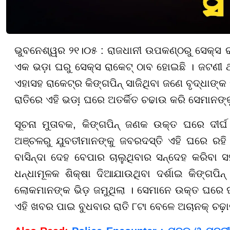
ଭୁବନେଶ୍ୱର ୨୧।୦୫ : ରାଜଧାନୀ ଉପକଣ୍ଠରୁ ସେକ୍ସ 
ଏକ ଭଡ଼ା ଘରୁ ସେକ୍ସ ରାକେଟ୍ ଠାବ ହୋଇଛି । ଜଟଣୀ ଥା
ଏହାସହ ରାକେଟ୍ର କିଙ୍ଗପିନ୍ ସାଜିଥିବା ଜଣେ ବୃଦ୍ଧାଙ୍
ରାତିରେ ଏହି ଭଡା଼ ଘରେ ଅତର୍କିତ ଚଢାଉ କରି ସେମାନଙ୍କୁ
ସୂଚନା ମୁତାବକ, କିଙ୍ଗପିନ୍ ଜଣକ ଉକ୍ତ ଘରେ ଦୀର୍ଘ 
ଅଞ୍ଚଳରୁ ଯୁବତୀମାନଙ୍କୁ ଜବରଦସ୍ତି ଏହି ଘରେ ରହି
ବାସିନ୍ଦା ଦେହ ବେପାର ଚାଲୁଥିବାର ସନ୍ଦେହ କରିବା ସ
ଧନ୍ଧାମୂଳକ ଶିକ୍ଷା ଦିଆଯାଉଥିବା ଦର୍ଶାଇ କିଙ୍ଗପି
ଲୋକମାନଙ୍କ ଭିଡ଼ ଜମୁଥିଲା । ସେମାନେ ଉକ୍ତ ଘରେ ଘ
ଏହି ଖବର ପାଇ ବୁଧବାର ରାତି ୮ଟା ବେଳେ ଅଚାନକ୍ ଚଢ଼ା