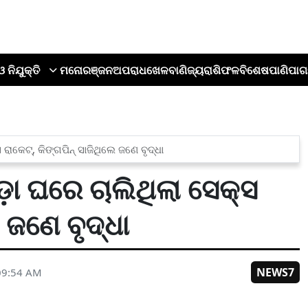
ଓ ନିଯୁକ୍ତି
ମନୋରଞ୍ଜନ
ଅପରାଧ
ଖେଳ
ବାଣିଜ୍ୟ
ରାଶିଫଳ
ବିଶେଷ
ପାଣିପାଗ
ରାକେଟ୍, କିଙ୍ଗପିନ୍ ସାଜିଥିଲେ ଜଣେ ବୃଦ୍ଧା
ା ଘରେ ଚାଲିଥିଲା ସେକ୍ସ
େ ଜଣେ ବୃଦ୍ଧା
NEWS7
09:54 AM