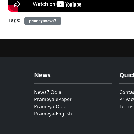
Tags:
prameyanews7
News
Quic
News7 Odia
Conta
Prameya-ePaper
Privac
Prameya-Odia
Terms
Prameya-English