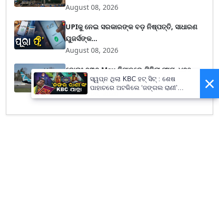
August 08, 2026
UPIକୁ ନେଇ ସରକାରଙ୍କ ବଡ଼ ନିଷ୍ପତ୍ତି, ସାଧାରଣ
ୟୁଜର୍ସଙ୍କ...
August 08, 2026
ବୋଇଂ ୭୩୭ Max ବିମାନରେ ମିଳିଲା ଫାଟ, ୪୭୧
×
ସ୍ୱପ୍ନ ଥିଲା KBC ହଟ୍ ସିଟ୍ : ଶେଷ
ଜେଟ୍ ଯାଞ୍ଚ ଲା...
ପାହାଚରେ ଅଟକିଲେ ‘ଜଙ୍ଗଲ ରାଣୀ’
August 08, 2026
ଜୟନ୍ତି ବୁରୁଦା