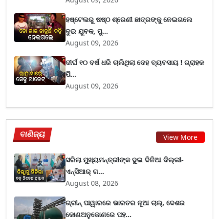
ହଷ୍ଟେଲରୁ ଷଷ୍ଠ ଶ୍ରେଣୀ ଛାତ୍ରଙ୍କୁ ନେଇଗଲେ
ଦୁଇ ଯୁବକ, ପୁ...
August 09, 2026
ଦୀର୍ଘ ୧୦ ବର୍ଷ ଧରି ଚାଲିଥିଲା ଦେହ ବ୍ୟବସାୟ ! ଗ୍ରାହକ
ପି...
August 09, 2026
ବାଣିଜ୍ୟ
View More
ସରିଲା ମୁଖ୍ୟମନ୍ତ୍ରୀଙ୍କ ଦୁଇ ଦିନିଆ ଦିଲ୍ଲୀ-
ଏନ୍‌ସିଆର୍ ଗ...
August 08, 2026
ଗ୍ରୀନ୍ ପାୱାରରେ ଭାରତର ନୂଆ ଚାଲ୍, ଦେଶର
କୋଣଅନୁକୋଣରେ ପହ...