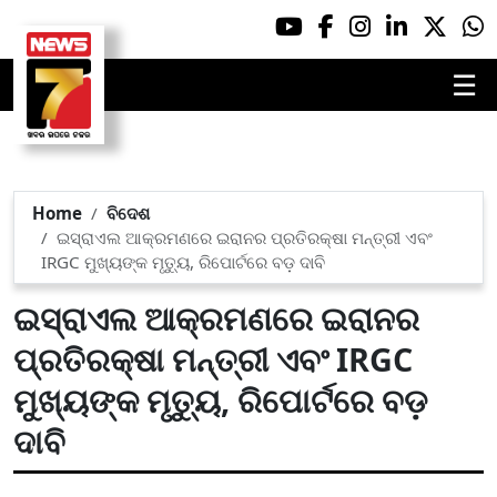
☰
Home
ବିଦେଶ
ଇସ୍ରାଏଲ ଆକ୍ରମଣରେ ଇରାନର ପ୍ରତିରକ୍ଷା ମନ୍ତ୍ରୀ ଏବଂ
IRGC ମୁଖ୍ୟଙ୍କ ମୃତ୍ୟୁ, ରିପୋର୍ଟରେ ବଡ଼ ଦାବି
ଇସ୍ରାଏଲ ଆକ୍ରମଣରେ ଇରାନର
ପ୍ରତିରକ୍ଷା ମନ୍ତ୍ରୀ ଏବଂ IRGC
ମୁଖ୍ୟଙ୍କ ମୃତ୍ୟୁ, ରିପୋର୍ଟରେ ବଡ଼
ଦାବି