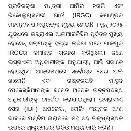
ପ୍ରତିରକ୍ଷା ମନ୍ତ୍ରୀ ଆମିର ହତାମି ଏବଂ
ରିଭୋଲ୍ୟୁସନାରୀ ଗାର୍ଡ (IRGC) କମାଣ୍ଡର
ମହମ୍ମଦ ପାକପୁରଙ୍କ ମୃତ୍ୟୁ ହୋଇଛି । ଜୁନ୍ ୨୦୨୫
ଯୁଦ୍ଧରେ ଇସ୍ରାଏଲ ଆଇଆରଜିସିର ପୂର୍ବତନ ମୁଖ୍ୟ
ହୋସେନ୍ ସଲାମିଙ୍କୁ ହତ୍ୟା କରିବା ପରେ ପାକପୁର
IRGCର କମାଣ୍ଡ ଗ୍ରହଣ କରିଥିଲେ। ଜଣେ
ଇସ୍ରାଏଲୀ ଅଧିକାରୀଙ୍କ ଅନୁଯାୟୀ, ଆଜି ସକାଳେ
ହୋଇଥିବା ଆକ୍ରମଣରେ ସର୍ବୋଚ୍ଚ ନେତା ଅଲି
ଖାମେନି ଏବଂ ରାଷ୍ଟ୍ରପତି ମାସୁଦ
ପେଜେସ୍କିଆନଙ୍କ ସମେତ ଅନେକ ଉଚ୍ଚପଦସ୍ଥ
ଅଧିକାରୀଙ୍କୁ ଟାର୍ଗେଟ କରାଯାଇଥିଲା। ଇସ୍ରାଏଲୀ
ସେନା (IDF) ଅପରେସନ୍ ରୋରିଂ ଲାୟନର ଅଂଶ
ଭାବରେ ପଶ୍ଚିମ ଇରାନରେ ଶହ ଶହ ଲକ୍ଷ୍ୟସ୍ଥଳ
ଉପରେ ଆକ୍ରମଣର ଭିଡିଓ ମଧ୍ୟ ଜାରି କରିଛି।