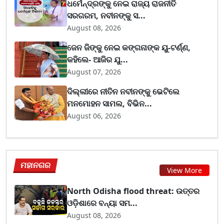
ଧର୍ମେନ୍ଦ୍ରଙ୍କୁ ନେଇ ରାଜ୍ୟ ରାଜନୀତି
ସରଗରମ, ନବୀନଙ୍କୁ ସ...
August 08, 2026
ଜେନ ଜିଙ୍କୁ ନେଇ କଙ୍ଗନାଙ୍କ ୟୁ-ଟର୍ଣ୍ଣ,
କହିଲେ- ଆଜିର ଯୁ...
August 07, 2026
ଦିଲ୍ଲୀରେ ନୀତିନ ନବୀନଙ୍କୁ ଭେଟିଲେ
ମନମୋହନ ସାମଲ, ବିଭିନ...
August 06, 2026
ମହାନଗର
View More
North Odisha flood threat: ଉତ୍ତର
ଓଡ଼ିଶାରେ ବନ୍ୟା ସମ...
August 08, 2026