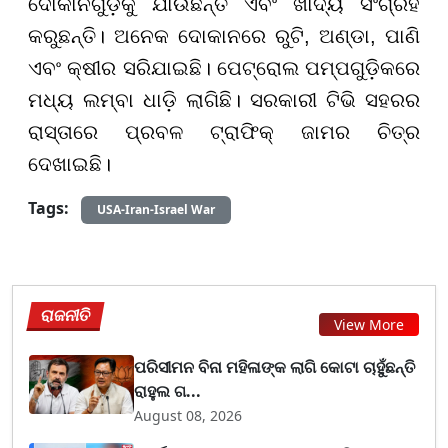
ଦୋକାନଗୁଡ଼ିକୁ ଯାଉଛନ୍ତି ଏବଂ ଖାଦ୍ୟ ସଂଗ୍ରହ
କରୁଛନ୍ତି। ଅନେକ ଦୋକାନରେ ରୁଟି, ଅଣ୍ଡା, ପାଣି
ଏବଂ କ୍ଷୀର ସରିଯାଇଛି। ପେଟ୍ରୋଲ ପମ୍ପଗୁଡ଼ିକରେ
ମଧ୍ୟ ଲମ୍ବା ଧାଡ଼ି ଲାଗିଛି। ସରକାରୀ ଟିଭି ସହରର
ରାସ୍ତାରେ ପ୍ରବଳ ଟ୍ରାଫିକ୍ ଜାମର ଚିତ୍ର
ଦେଖାଇଛି।
Tags:
USA-Iran-Israel War
ରାଜନୀତି
View More
ପରିସୀମନ ବିନା ମହିଳାଙ୍କ ଲାଗି କୋଟା ଚାହୁଁଛନ୍ତି
ରାହୁଲ ଗ...
August 08, 2026