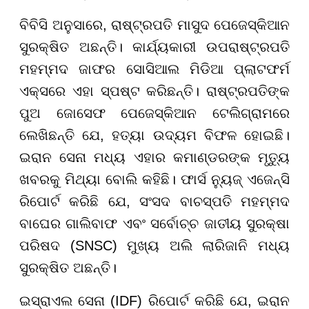
ବିବିସି ଅନୁସାରେ, ରାଷ୍ଟ୍ରପତି ମାସୁଦ ପେଜେସ୍କିଆନ
ସୁରକ୍ଷିତ ଅଛନ୍ତି। କାର୍ଯ୍ୟକାରୀ ଉପରାଷ୍ଟ୍ରପତି
ମହମ୍ମଦ ଜାଫର ସୋସିଆଲ ମିଡିଆ ପ୍ଲାଟଫର୍ମ
ଏକ୍ସରେ ଏହା ସ୍ପଷ୍ଟ କରିଛନ୍ତି। ରାଷ୍ଟ୍ରପତିଙ୍କ
ପୁଅ ଜୋସେଫ ପେଜେସ୍କିଆନ ଟେଲିଗ୍ରାମରେ
ଲେଖିଛନ୍ତି ଯେ, ହତ୍ୟା ଉଦ୍ୟମ ବିଫଳ ହୋଇଛି।
ଇରାନ ସେନା ମଧ୍ୟ ଏହାର କମାଣ୍ଡରଙ୍କ ମୃତ୍ୟୁ
ଖବରକୁ ମିଥ୍ୟା ବୋଲି କହିଛି। ଫାର୍ସ ନ୍ୟୁଜ୍ ଏଜେନ୍ସି
ରିପୋର୍ଟ କରିଛି ଯେ, ସଂସଦ ବାଚସ୍ପତି ମହମ୍ମଦ
ବାଘେର ଗାଲିବାଫ ଏବଂ ସର୍ବୋଚ୍ଚ ଜାତୀୟ ସୁରକ୍ଷା
ପରିଷଦ (SNSC) ମୁଖ୍ୟ ଅଲି ଲାରିଜାନି ମଧ୍ୟ
ସୁରକ୍ଷିତ ଅଛନ୍ତି।
ଇସ୍ରାଏଲ ସେନା (IDF) ରିପୋର୍ଟ କରିଛି ଯେ, ଇରାନ