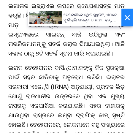
ଲଗାତାର ଇସ୍ରାଏଲ ଉପରେ କ୍ଷେପଣାସ୍ତ୍ର ମାଡ଼
×
କରୁଛି। କିଛି ସମୟ ପୂର୍ବରୁ ଆଉ ଏକ କ୍ଷେପଣାସ୍ତ୍ର
ବୈତରଣୀରେ ସ୍ଥିତି ସୁଧୁରିନି, ଏପଟେ
ଫୁଲିଲାଣି ସାଳନ୍ଦୀ ଓ ଶାଖା, ବଢ଼ୁଛି
ମାଡ଼ କରାଯାଇଥିଲା । ଫଳରେ ସମଗ୍ର
ବନ୍ୟା ଭୟ
ଇସ୍ରାଏଲରେ ସାଇରନ୍ ବାଜି ଉଠିଥିଲା ଏବଂ
ନାଗରିକମାନଙ୍କୁ ସତର୍କ କରାଇ ଦିଆଯାଇଥିଲା। ଆଜି
ସକାଳ ଠାରୁ ୭ଟି ସତର୍କ ସୂଚନା ଜାରି କରାଯାଇଛି।
ଇରାନ ତେହେରାନର ବାସିନ୍ଦାମାନଙ୍କୁ ନିଜ ସୁରକ୍ଷା
ପାଇଁ ସହର ଛାଡିବାକୁ ଅନୁରୋଧ କରିଛି। ଇରାନର
ସରକାରୀ ଏଜେନ୍ସି (IRNA) ଅନୁଯାୟୀ, ପ୍ରବଳ ଭିଡ଼
ଯୋଗୁଁ ରାଜଧାନୀର ଉତ୍ତରରେ ଥିବା ଏକ ମୁଖ୍ୟ
ରାସ୍ତାକୁ ଏକପାଖିଆ କରାଯାଇଛି। ସହର ବାହାରକୁ
ଯାଉଥିବା ରାସ୍ତାରେ ଲମ୍ବା ଟ୍ରାଫିକ୍ ଜାମ୍ ସୃଷ୍ଟି
ହୋଇଛି। ତେହେରାନରେ, ଲୋକମାନେ ବହୁ ସଂଖ୍ୟାରେ