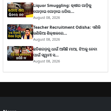
Liquor Smuggling: କ୍ଷୀର ଗାଡ଼ିକୁ
ଗୋଡ଼ାଇ ଗୋଡ଼ାଇ ଧରିଲ...
August 08, 2026
Teacher Recruitment Odisha: ଏଣିକି
ଜଣିକିଆ ଶିକ୍ଷକରେ...
August 08, 2026
ଛତିଶଗଡ଼ରୁ ଧାଇଁ ଆସିଛି ମାଆ, ଝିଅକୁ ନେବା
ପାଇଁ ସ୍ୱାମୀ ସ...
August 08, 2026