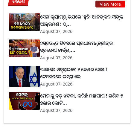
ବିଦେଶ
View More
ସେନା କ୍ୟାମ୍ପ୍ ଉପରେ 'ହୁତି' ଆତଙ୍କବାଦୀଙ୍କ
ଆକ୍ରମଣ : ପ୍...
August 07, 2026
ହସ୍ତତନ୍ତ ଦିବସରେ ପ୍ରଧାନମନ୍ତ୍ରୀଙ୍କ
ସ୍ବଦେଶୀ ବାର୍ତ୍ତା,...
August 07, 2026
ଗାଜାରେ ଓହ୍ଲାଇବେ ୨ ଦେଶର ସେନା !
ଟେନସନରେ ଇସ୍ରାଏଲ
August 07, 2026
ମେଟାକୁ ବଡ଼ ଝଟକା, କରିଛି ମହାପାପ ! ଗଣିବ ୫
ହଜାର କୋଟି...
August 07, 2026