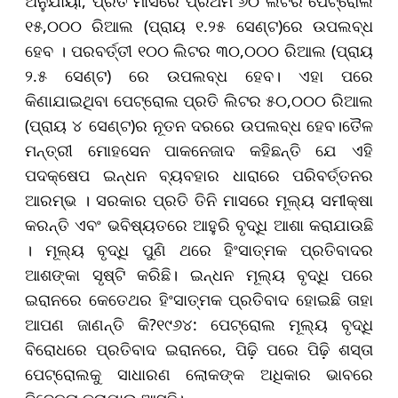
ଅନୁଯାୟୀ, ପ୍ରତି ମାସରେ ପ୍ରଥମ ୬୦ ଲିଟର ପେଟ୍ରୋଲ
୧୫,୦୦୦ ରିଆଲ (ପ୍ରାୟ ୧.୨୫ ସେଣ୍ଟ)ରେ ଉପଲବ୍ଧ
ହେବ । ପରବର୍ତ୍ତୀ ୧୦୦ ଲିଟର ୩୦,୦୦୦ ରିଆଲ (ପ୍ରାୟ
୨.୫ ସେଣ୍ଟ) ରେ ଉପଲବ୍ଧ ହେବ। ଏହା ପରେ
କିଣାଯାଇଥିବା ପେଟ୍ରୋଲ ପ୍ରତି ଲିଟର ୫୦,୦୦୦ ରିଆଲ
(ପ୍ରାୟ ୪ ସେଣ୍ଟ)ର ନୂତନ ଦରରେ ଉପଲବ୍ଧ ହେବ।ତୈଳ
ମନ୍ତ୍ରୀ ମୋହସେନ ପାକନେଜାଦ କହିଛନ୍ତି ଯେ ଏହି
ପଦକ୍ଷେପ ଇନ୍ଧନ ବ୍ୟବହାର ଧାରାରେ ପରିବର୍ତ୍ତନର
ଆରମ୍ଭ । ସରକାର ପ୍ରତି ତିନି ମାସରେ ମୂଲ୍ୟ ସମୀକ୍ଷା
କରନ୍ତି ଏବଂ ଭବିଷ୍ୟତରେ ଆହୁରି ବୃଦ୍ଧି ଆଶା କରାଯାଉଛି
। ମୂଲ୍ୟ ବୃଦ୍ଧି ପୁଣି ଥରେ ହିଂସାତ୍ମକ ପ୍ରତିବାଦର
ଆଶଙ୍କା ସୃଷ୍ଟି କରିଛି। ଇନ୍ଧନ ମୂଲ୍ୟ ବୃଦ୍ଧି ପରେ
ଇରାନରେ କେତେଥର ହିଂସାତ୍ମକ ପ୍ରତିବାଦ ହୋଇଛି ତାହା
ଆପଣ ଜାଣନ୍ତି କି?୧୯୬୪: ପେଟ୍ରୋଲ ମୂଲ୍ୟ ବୃଦ୍ଧି
ବିରୋଧରେ ପ୍ରତିବାଦ ଇରାନରେ, ପିଢ଼ି ପରେ ପିଢ଼ି ଶସ୍ତା
ପେଟ୍ରୋଲକୁ ସାଧାରଣ ଲୋକଙ୍କ ଅଧିକାର ଭାବରେ