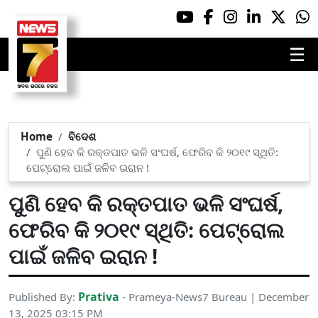
☰
Home
ବିଦେଶ
ପୁଣି ହେବ କି ରକ୍ତପାତ ଭଳି ସଂଘର୍ଷ, ଫେରିବ କି ୨୦୧୯ ସ୍ଥିତି:
ପେଟ୍ରୋଲ ପାଇଁ ଜଳିବ ଇରାନ !
ପୁଣି ହେବ କି ରକ୍ତପାତ ଭଳି ସଂଘର୍ଷ,
ଫେରିବ କି ୨୦୧୯ ସ୍ଥିତି: ପେଟ୍ରୋଲ
ପାଇଁ ଜଳିବ ଇରାନ !
Prativa
Published By:
- Prameya-News7 Bureau | December
13, 2025 03:15 PM