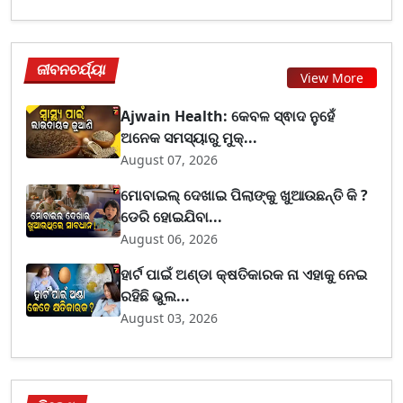
ଜୀବନଚର୍ଯ୍ୟା
View More
Ajwain Health: କେବଳ ସ୍ଵାଦ ନୁହେଁ
ଅନେକ ସମସ୍ୟାରୁ ମୁକ୍...
August 07, 2026
ମୋବାଇଲ୍ ଦେଖାଇ ପିଲାଙ୍କୁ ଖୁଆଉଛନ୍ତି କି ?
ଡେରି ହୋଇଯିବା...
August 06, 2026
ହାର୍ଟ ପାଇଁ ଅଣ୍ଡା କ୍ଷତିକାରକ ନା ଏହାକୁ ନେଇ
ରହିଛି ଭୁଲ...
August 03, 2026