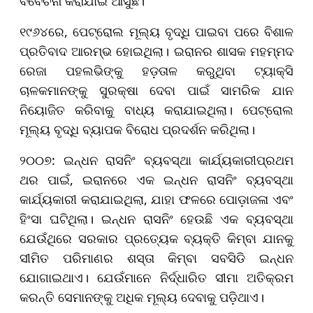
ବିବେଚନା କରାଯାଇ ଆସୁଛି।
୧୯୬୪ରେ, ପେଟ୍ରୋଲ ମୂଲ୍ୟ ବୃଦ୍ଧି ପାଇବା ପରେ ବିଶାଳ
ପ୍ରତିବାଦ ଆରମ୍ଭ ହୋଇଥିଲା। ଇରାନର ଶାସକ ମହମ୍ମଦ
ରେଜା ପହଲଭିଙ୍କୁ ହଡ଼ତାଳ କରୁଥିବା ଟ୍ୟାକ୍ସି
ଚାଳକମାନଙ୍କୁ ସୁରକ୍ଷା ଦେବା ପାଇଁ ସାମରିକ ଯାନ
ନିୟୋଜିତ କରିବାକୁ ବାଧ୍ୟ କରାଯାଇଥିଲା। ପେଟ୍ରୋଲ
ମୂଲ୍ୟ ବୃଦ୍ଧି ବ୍ୟାପକ ବିରୋଧ ପ୍ରଦର୍ଶନ କରିଥିଲା।
୨୦୦୭: ଇନ୍ଧନ ରାସନିଂ ବ୍ୟବସ୍ଥା କାର୍ଯ୍ୟକାରୀପ୍ରଥମ
ଥର ପାଇଁ, ଇରାନରେ ଏକ ଇନ୍ଧନ ରାସନିଂ ବ୍ୟବସ୍ଥା
କାର୍ଯ୍ୟକାରୀ କରାଯାଇଥିଲା, ଯାହା ଫଳରେ ପୋଡ଼ାଜଳା ଏବଂ
ହିଂସା ଘଟିଥିଲା। ଇନ୍ଧନ ରାସନିଂ ହେଉଛି ଏକ ବ୍ୟବସ୍ଥା
ଯେଉଁଥିରେ ସରକାର ପ୍ରତ୍ୟେକ ବ୍ୟକ୍ତି କିମ୍ବା ଯାନକୁ
ସୀମିତ ପରିମାଣର ଶସ୍ତା କିମ୍ବା ସବସିଡି ଇନ୍ଧନ
ଯୋଗାଇଥାଏ। ଯେଉଁମାନେ ନିର୍ଦ୍ଧାରିତ ସୀମା ଅତିକ୍ରମ
କରନ୍ତି ସେମାନଙ୍କୁ ଅଧିକ ମୂଲ୍ୟ ଦେବାକୁ ପଡ଼ିଥାଏ।