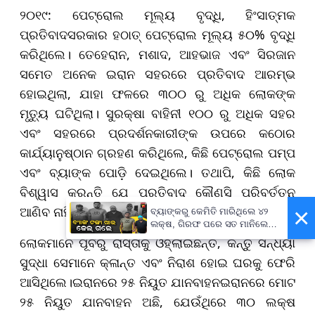
୨୦୧୯: ପେଟ୍ରୋଲ ମୂଲ୍ୟ ବୃଦ୍ଧି, ହିଂସାତ୍ମକ
ପ୍ରତିବାଦସରକାର ହଠାତ୍ ପେଟ୍ରୋଲ ମୂଲ୍ୟ ୫୦% ବୃଦ୍ଧି
କରିଥିଲେ। ତେହେରାନ, ମଶାଦ, ଆହଭାଜ ଏବଂ ସିରଜାନ
ସମେତ ଅନେକ ଇରାନ ସହରରେ ପ୍ରତିବାଦ ଆରମ୍ଭ
ହୋଇଥିଲା, ଯାହା ଫଳରେ ୩୦୦ ରୁ ଅଧିକ ଲୋକଙ୍କ
ମୃତ୍ୟୁ ଘଟିଥିଲା। ସୁରକ୍ଷା ବାହିନୀ ୧୦୦ ରୁ ଅଧିକ ସହର
ଏବଂ ସହରରେ ପ୍ରଦର୍ଶନକାରୀଙ୍କ ଉପରେ କଠୋର
କାର୍ଯ୍ୟାନୁଷ୍ଠାନ ଗ୍ରହଣ କରିଥିଲେ, କିଛି ପେଟ୍ରୋଲ ପମ୍ପ
ଏବଂ ବ୍ୟାଙ୍କ ପୋଡ଼ି ଦେଇଥିଲେ। ତଥାପି, କିଛି ଲୋକ
ବିଶ୍ୱାସ କରନ୍ତି ଯେ ପ୍ରତିବାଦ କୌଣସି ପରିବର୍ତ୍ତନ
×
ଆଣିବ ନାହିଁ।
ବ୍ୟାଙ୍କରୁ କେମିତି ମାରିଥିଲେ ୪୨
ଲକ୍ଷ, ଗିରଫ ପରେ ସତ ମାନିଲେ
ବାପ-ପୁଅ
ଲୋକମାନେ ପୂର୍ବରୁ ରାସ୍ତାକୁ ଓହ୍ଲାଇଛନ୍ତି, କିନ୍ତୁ ସନ୍ଧ୍ୟା
ସୁଦ୍ଧା ସେମାନେ କ୍ଳାନ୍ତ ଏବଂ ନିରାଶ ହୋଇ ଘରକୁ ଫେରି
ଆସିଥିଲେ।ଇରାନରେ ୨୫ ନିୟୁତ ଯାନବାହନଇରାନରେ ମୋଟ
୨୫ ନିୟୁତ ଯାନବାହନ ଅଛି, ଯେଉଁଥିରେ ୩୦ ଲକ୍ଷ