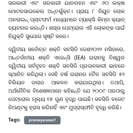
ସରକାରୀ ଏବଂ ସରକାରୀ ଯାନବାହନ ଏବଂ ୬୦ ଲକ୍ଷ
ମୋଟରସାଇକେଲ ଅନ୍ତର୍ଭୁକ୍ତ। ପ୍ରାୟ ୮ ନିୟୁତ ଲୋକ
ଅନଲାଇନ୍ ପ୍ଲାଟଫର୍ମ ମାଧ୍ୟମରେ ଟ୍ୟାକ୍ସି କିମ୍ବା କ୍ୟାବ୍
ବ୍ୟବହାର କରନ୍ତି। ଶସ୍ତା ପେଟ୍ରୋଲ ଏହି ଲୋକଙ୍କ ପାଇଁ
ନିଯୁକ୍ତି ସୁଯୋଗ ସୃଷ୍ଟି କରେ।
ଦ୍ୱିତୀୟ ସର୍ବୋଚ୍ଚ ଶକ୍ତି ସବସିଡି ଦେଶ୨୦୨୨ ମସିହାରେ,
ଆନ୍ତର୍ଜାତୀୟ ଶକ୍ତି ଏଜେନ୍ସି (IEA) ଇରାନକୁ ବିଶ୍ୱର
ଦ୍ୱିତୀୟ ସର୍ବବୃହତ ଶକ୍ତି ସବସିଡି ପ୍ରଦାନକାରୀ ଭାବରେ
ସ୍ଥାନିତ କରିଥିଲା। ସେହି ବର୍ଷ ଇରାନର ତୈଳ ସବସିଡି ୫୨
ବିଲିୟନ ଡଲାର ଆକଳନ କରାଯାଇଥିଲା। ତଥାପି,
ଅର୍ଥନୈତିକ ବିଶେଷଜ୍ଞମାନେ କହିଛନ୍ତି ଯେ ୨୦୦୯ ପରଠାରୁ
ପେଟ୍ରୋଲ ମୂଲ୍ୟ ୧୫ ଗୁଣ ବୃଦ୍ଧି ପାଇଛି। ସବସିଡି ବଜେଟ
ନିଅଣ୍ଟକୁ ହ୍ରାସ କରିନାହିଁ ଏବଂ ମୁଦ୍ରାସ୍ଫୀତି ବୃଦ୍ଧି କରିଛି।
Tags:
prameyanews7