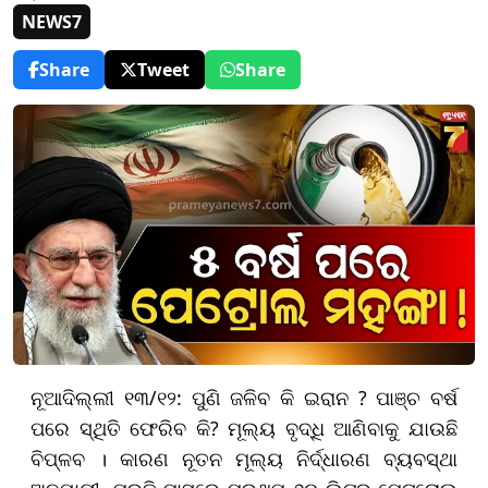
NEWS7
Share
Tweet
Share
ନୂଆଦିଲ୍ଲୀ ୧୩/୧୨: ପୁଣି ଜଳିବ କି ଇରାନ ? ପାଞ୍ଚ ବର୍ଷ
ପରେ ସ୍ଥିତି ଫେରିବ କି? ମୂଲ୍ୟ ବୃଦ୍ଧି ଆଣିବାକୁ ଯାଉଛି
ବିପ୍ଳବ । କାରଣ ନୂତନ ମୂଲ୍ୟ ନିର୍ଦ୍ଧାରଣ ବ୍ୟବସ୍ଥା