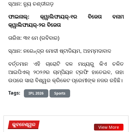
ସ୍ଥାନ: ନ୍ୟୁ ଚଣ୍ଡୀଗଡ଼
ଫାଇନାଲ୍: କ୍ୱାଲିଫାୟର୍-୧ର ବିଜେତା ବନାମ
କ୍ୱାଲିଫାୟର୍-୨ର ବିଜେତା
ତାରିଖ: ୩୧ ମେ (ରବିବାର)
ସ୍ଥାନ: ନରେନ୍ଦ୍ର ମୋଦୀ ଷ୍ଟାଡିୟମ, ଅହମ୍ମଦାବାଦ
ବର୍ତ୍ତମାନ ଏହି ଚାରୋଟି ଦଳ ମଧ୍ୟରୁ କିଏ ଚଳିତ
ଆଇପିଏଲ୍ ୨୦୨୬ର ଚାମ୍ପିୟନ ଟ୍ରଫି ହାତେଇବ, ତାହା
ଉପରେ ସାରା ବିଶ୍ୱର କ୍ରିକେଟ ପ୍ରେମୀଙ୍କ ନଜର ରହିଛି।
Tags:
IPL 2026
Sports
ଭୁବନେଶ୍ୱର
View More