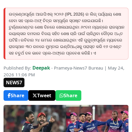
ଉତ୍କଣ୍ଠାପୂର୍ଣ୍ଣ ଆଇପିଏଲ୍ ୨୦୨୬ (IPL 2026) ର ଲିଗ୍ ପର୍ଯ୍ୟାୟ ଶେଷ
ହେବା ସହ ପ୍ଲେ-ଅଫ୍ ଚିତ୍ର ସମ୍ପୂର୍ଣ୍ଣ ସ୍ପଷ୍ଟ ହୋଇଯାଇଛି।
ଟୁର୍ଣ୍ଣାମେଣ୍ଟର ଶେଷ ଦିନରେ ଖେଳାଯାଇଥିବା ୬୯ତମ ମ୍ୟାଚ୍ରେ ରାଜସ୍ଥାନ
ରୟାଲ୍ସର ଦମଦାର ବିଜୟ ସହିତ ଶେଷ ଚାରି ପାଇଁ ଚାଲିଥିବା ଦୌଡ଼ର ଅନ୍ତ
ଘଟିଛି। ରବିବାର ୨୪ ମେ’ରେ ଖେଳାଯାଇଥିବା ଏହି ଗୁରୁତ୍ଵପୂର୍ଣ୍ଣ ମ୍ୟାଚରେ
ରାଜସ୍ଥାନ ୩୦ ରନରେ ମୁମ୍ବାଇ ଇଣ୍ଡିଆନ୍ସକୁ ପରାସ୍ତ କରି ୧୬ ପଏଣ୍ଟ
ସହ ଚତୁର୍ଥ ଦଳ ଭାବେ ପ୍ଲେ-ଅଫ୍ରେ ପ୍ରବେଶ କରିଛି। ଏ
Deepak
Published By:
- Prameya-News7 Bureau | May 24,
2026 11:06 PM
NEWS7
Share
Tweet
Share