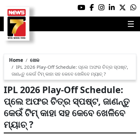
☰
Home
ଖେଳ
IPL 2026 Play-Off Schedule: ପ୍ଲେ ଅଫର ଚିତ୍ର ସ୍ପଷ୍ଟ,
ଜାଣନ୍ତୁ କେଉଁ ଟିମ୍ କାହା ସହ କେବେ ଖେଳିବେ ମ୍ୟାଚ୍ ?
IPL 2026 Play-Off Schedule:
ପ୍ଲେ ଅଫର ଚିତ୍ର ସ୍ପଷ୍ଟ, ଜାଣନ୍ତୁ
କେଉଁ ଟିମ୍ କାହା ସହ କେବେ ଖେଳିବେ
ମ୍ୟାଚ୍ ?