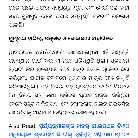
ପରେ ପ୍ଲେ-ଅଫର ସମ୍ପୂର୍ଣ୍ଣ ସୂଚୀ ଏବଂ କେଉଁ ଦଳ କାହା
ସହିତ ମୁହାଁମୁହିଁ ହେବେ, ତାହାର ସମ୍ପୂର୍ଣ୍ଣ ବିବରଣୀ ପ୍ରକାଶ
ପାଇଛି।
ମୁମ୍ବାଇ ହାରିଲା, ପଞ୍ଜାବ ଓ କୋଲକାତା ବାହାରିଲେ
ୱାଙ୍ଖେଡେ ଷ୍ଟାଡିୟମରେ ଖେଳାଯାଇଥିବା ଏହି ମ୍ୟାଚ୍ଟି
ରାଜସ୍ଥାନ ପାଇଁ 'କର ବା ମର' ପରିସ୍ଥିତି ଥିଲା। ପ୍ରଥମେ
ବ୍ୟାଟିଂ କରି ରାଜସ୍ଥାନ ୨୦୫ ରନ୍ର ବିଶାଳ ସ୍କୋର ଛିଡ଼ା
କରିଥିଲା, ଯାହାର ଜବାବରେ ମୁମ୍ବାଇ ମାତ୍ର ୧୭୫ ରନ୍ ହିଁ
କରିପାରିଥିଲା। ଏହି ବିଜୟ ସହ ରାଜସ୍ଥାନ ଚଳିତ ସିଜନର
୮ମ ବିଜୟ ସହ ଶେଷ ଚାରିରେ ସ୍ଥାନ ପକ୍କା କରିଥିବା
ବେଳେ ପଞ୍ଜାବ କିଙ୍ଗସ ଏବଂ କୋଲକାତା ନାଇଟ୍ ରାଇଡର୍ସର
ଆଇପିଏଲ୍ ଅଭିଯାନ ସେହିଠାରେ ଶେଷ ହୋଇଛି।
Also Read:
ସୂର୍ଯ୍ୟକୁମାରଙ୍କ ହାତରୁ ଯାଇପାରେ ଟି-୨୦
ଅଧିନାୟକ! ଶ୍ରେୟସ କି ଗିଲ୍ ନୁହଁନ୍ତି, ଏହି ‘MI ଷ୍ଟାର’