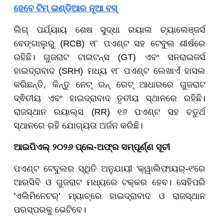
ହେବେ ଟିମ୍ ଇଣ୍ଡିଆର ନୂଆ ବସ୍
ଲିଗ୍ ପର୍ଯ୍ୟାୟ ଶେଷ ସୁଦ୍ଧା ରୟାଲ ଚ୍ୟାଲେଞ୍ଜର୍ସ
ବେଙ୍ଗାଲୁରୁ (RCB) ୧୮ ପଏଣ୍ଟ ସହ ଟେବୁଲ ଶୀର୍ଷରେ
ରହିଛି। ଗୁଜରାଟ ଟାଇଟନ୍ସ (GT) ଏବଂ ସନରାଇଜର୍ସ
ହାଇଦ୍ରାବାଦ (SRH) ମଧ୍ୟ ୧୮ ପଏଣ୍ଟ ଲେଖାଏଁ ହାସଲ
କରିଛନ୍ତି, କିନ୍ତୁ ନେଟ୍ ରନ୍ ରେଟ୍ ଆଧାରରେ ଗୁଜରାଟ
ଦ୍ଵିତୀୟ ଏବଂ ହାଇଦ୍ରାବାଦ ତୃତୀୟ ସ୍ଥାନରେ ରହିଛି।
ରାଜସ୍ଥାନ ରୟାଲ୍ସ (RR) ୧୬ ପଏଣ୍ଟ ସହ ଚତୁର୍ଥ
ସ୍ଥାନରେ ରହି ଯୋଗ୍ୟତା ଅର୍ଜନ କରିଛି।
ଆଇପିଏଲ୍ ୨୦୨୬ ପ୍ଲେ-ଅଫ୍ର ସମ୍ପୂର୍ଣ୍ଣ ସୂଚୀ
ପଏଣ୍ଟ ଟେବୁଲର ସ୍ଥିତି ଅନୁଯାୟୀ 'କ୍ୱାଲିଫାୟର୍-୧'ରେ
ଆରସିବି ଓ ଗୁଜରାଟ ମଧ୍ୟରେ ଟକ୍କର ହେବ। ସେହିପରି
'ଏଲିମିନେଟର୍' ମ୍ୟାଚ୍ରେ ହାଇଦ୍ରାବାଦ ଓ ରାଜସ୍ଥାନ
ପରସ୍ପରକୁ ଭେଟିବେ।