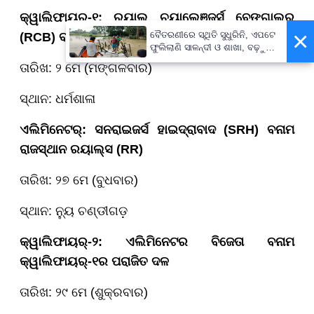
କ୍ୱାଲିଫାୟର୍-୧: ରୟାଲ ଚ୍ୟାଲେଞ୍ଜର୍ସ ବେଙ୍ଗାଲୁରୁ
×
ବୈତରଣୀରେ ସ୍ଥିତି ସୁଧୁରିନି, ଏପଟେ
(RCB) ବନାମ ଗୁଜରାଟ ଟାଇଟନ୍ସ (GT)
ଫୁଲିଲାଣି ସାଳନ୍ଦୀ ଓ ଶାଖା, ବଢ଼ୁଛି
ବନ୍ୟା ଭୟ
ତାରିଖ: ୨ ମେ (ମଙ୍ଗଳବାର)
ସ୍ଥାନ: ଧର୍ମଶାଳା
ଏଲିମିନେଟର୍: ସନରାଇଜର୍ସ ହାଇଦ୍ରାବାଦ (SRH) ବନାମ
ରାଜସ୍ଥାନ ରୟାଲ୍ସ (RR)
ତାରିଖ: ୨୭ ମେ (ବୁଧବାର)
ସ୍ଥାନ: ନ୍ୟୁ ଚଣ୍ଡୀଗଡ଼
କ୍ୱାଲିଫାୟର୍-୨: ଏଲିମିନେଟର ବିଜେତା ବନାମ
କ୍ୱାଲିଫାୟର୍-୧ର ପରାଜିତ ଦଳ
ତାରିଖ: ୨୯ ମେ (ଶୁକ୍ରବାର)