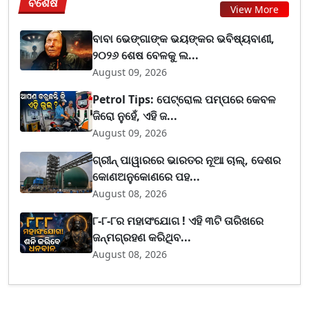
ବିଶେଷ
View More
ବାବା ଭେଙ୍ଗାଙ୍କ ଭୟଙ୍କର ଭବିଷ୍ୟବାଣୀ,
୨୦୨୬ ଶେଷ ବେଳକୁ ଲ...
August 09, 2026
Petrol Tips: ପେଟ୍ରୋଲ ପମ୍ପରେ କେବଳ
ଜିରୋ ନୁହେଁ, ଏହି ଜ...
August 09, 2026
ଗ୍ରୀନ୍ ପାୱାରରେ ଭାରତର ନୂଆ ଚାଲ୍, ଦେଶର
କୋଣଅନୁକୋଣରେ ପହ...
August 08, 2026
୮-୮-୮ର ମହାସଂଯୋଗ ! ଏହି ୩ଟି ତାରିଖରେ
ଜନ୍ମଗ୍ରହଣ କରିଥିବ...
August 08, 2026