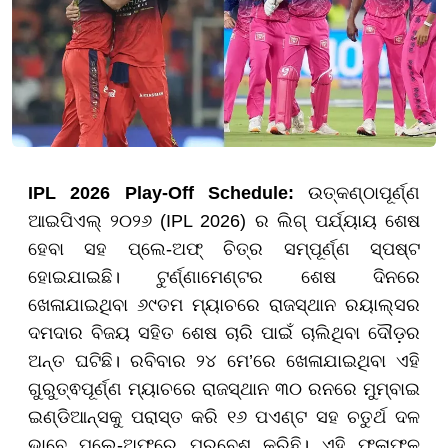
IPL 2026 Play-Off Schedule:
ଉତ୍କଣ୍ଠାପୂର୍ଣ୍ଣ
ଆଇପିଏଲ୍ ୨୦୨୬ (IPL 2026) ର ଲିଗ୍ ପର୍ଯ୍ୟାୟ ଶେଷ
ହେବା ସହ ପ୍ଲେ-ଅଫ୍ ଚିତ୍ର ସମ୍ପୂର୍ଣ୍ଣ ସ୍ପଷ୍ଟ
ହୋଇଯାଇଛି। ଟୁର୍ଣ୍ଣାମେଣ୍ଟର ଶେଷ ଦିନରେ
ଖେଳାଯାଇଥିବା ୬୯ତମ ମ୍ୟାଚରେ ରାଜସ୍ଥାନ ରୟାଲ୍ସର
ଦମଦାର ବିଜୟ ସହିତ ଶେଷ ଚାରି ପାଇଁ ଚାଲିଥିବା ଦୌଡ଼ର
ଅନ୍ତ ଘଟିଛି। ରବିବାର ୨୪ ମେ’ରେ ଖେଳାଯାଇଥିବା ଏହି
ଗୁରୁତ୍ଵପୂର୍ଣ୍ଣ ମ୍ୟାଚରେ ରାଜସ୍ଥାନ ୩୦ ରନରେ ମୁମ୍ବାଇ
ଇଣ୍ଡିଆନ୍ସକୁ ପରାସ୍ତ କରି ୧୬ ପଏଣ୍ଟ ସହ ଚତୁର୍ଥ ଦଳ
ଭାବେ ପ୍ଲେ-ଅଫ୍ରେ ପ୍ରବେଶ କରିଛି। ଏହି ଫଳାଫଳ