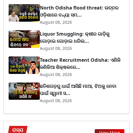
North Odisha flood threat: ଉତ୍ତର
ଓଡ଼ିଶାରେ ବନ୍ୟା ସମ...
August 08, 2026
Liquor Smuggling: କ୍ଷୀର ଗାଡ଼ିକୁ
ଗୋଡ଼ାଇ ଗୋଡ଼ାଇ ଧରିଲ...
August 08, 2026
Teacher Recruitment Odisha: ଏଣିକି
ଜଣିକିଆ ଶିକ୍ଷକରେ...
August 08, 2026
ଛତିଶଗଡ଼ରୁ ଧାଇଁ ଆସିଛି ମାଆ, ଝିଅକୁ ନେବା
ପାଇଁ ସ୍ୱାମୀ ସ...
August 08, 2026
ରାଜ୍ୟ
View More