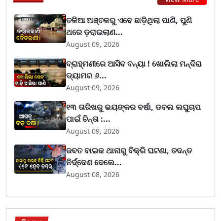
ତଳିଆ ଅଞ୍ଚଳରୁ ଏବେ ଛାଡ଼ିଥିଲା ପାଣି, ପୁଣି
ଥରେ ଡ଼ରାଇଲାଣ...
August 09, 2026
ବ୍ରାହ୍ମଣୀରେ ଆସିବ ବନ୍ୟା ! ଖୋଲିଲା ମନ୍ଦିରା
ଡ୍ୟାମର ୬...
August 09, 2026
୧୩ ତାରିଖରୁ ଭୟଙ୍କର ବର୍ଷା, ଡବଲ ଲଘୁଚାପ
ପାଇଁ ଚିନ୍ତା :...
August 09, 2026
ଜବତ ବାଇକ ଥାନାରୁ ବିକ୍ରି ଘଟଣା, ତଦନ୍ତ
ନିର୍ଦ୍ଦେଶ ଦେଲେ...
August 08, 2026