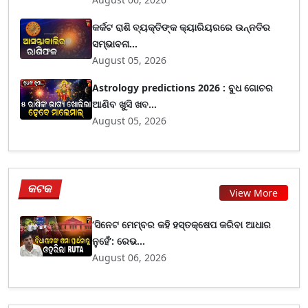
କର୍କଟ ରାଶି ବ୍ୟକ୍ତିଙ୍କ କ୍ୟାରିୟରରେ ଉନ୍ନତିର
ସମ୍ଭାବନା...
August 05, 2026
Astrology predictions 2026 : ବୁଧ ଗୋଚର
ଆଣିବ ଖୁସି ଖବ...
August 05, 2026
କଟକ
View More
‘ସିନେଟ ମେମ୍ବର କହି ହସ୍ତକ୍ଷେପ କରିବା ଆଧାର
ନୁହେଁ’: ରେଭ...
August 06, 2026