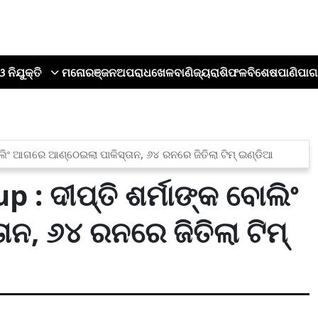
ଓ ନିଯୁକ୍ତି
ମନୋରଞ୍ଜନ
ଅପରାଧ
ଖେଳ
ବାଣିଜ୍ୟ
ରାଶିଫଳ
ବିଶେଷ
ପାଣିପାଗ
ାଲିଂ ଆଗରେ ଆଣ୍ଠେଇଲା ପାକିସ୍ତାନ, ୬୪ ରନରେ ଜିତିଲା ଟିମ୍ ଇଣ୍ଡିଆ
 ଦୀପ୍ତି ଶର୍ମାଙ୍କ ବୋଲିଂ
ନ, ୬୪ ରନରେ ଜିତିଲା ଟିମ୍