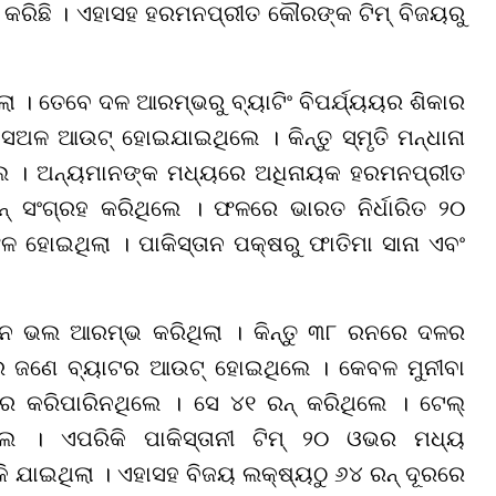
୍ତ କରିଛି । ଏହାସହ ହରମନପ୍ରୀତ କୌରଙ୍କ ଟିମ୍ ବିଜୟରୁ
ଥିଲା । ତେବେ ଦଳ ଆରମ୍ଭରୁ ବ୍ୟାଟିଂ ବିପର୍ଯ୍ୟୟର ଶିକାର
 ସଅଳ ଆଉଟ୍ ହୋଇଯାଇଥିଲେ । କିନ୍ତୁ ସ୍ମୃତି ମନ୍ଧାନା
ିଲେ । ଅନ୍ୟମାନଙ୍କ ମଧ୍ୟରେ ଅଧିନାୟକ ହରମନପ୍ରୀତ
୍ ସଂଗ୍ରହ କରିଥିଲେ । ଫଳରେ ଭାରତ ନିର୍ଧାରିତ ୨୦
ହୋଇଥିଲା । ପାକିସ୍ତାନ ପକ୍ଷରୁ ଫାତିମା ସାନା ଏବଂ
।
ତାନ ଭଲ ଆରମ୍ଭ କରିଥିଲା । କିନ୍ତୁ ୩୮ ରନରେ ଦଳର
େ ଜଣେ ବ୍ୟାଟର ଆଉଟ୍ ହୋଇଥିଲେ । କେବଳ ମୁନୀବା
ାର କରିପାରିନଥିଲେ । ସେ ୪୧ ରନ୍ କରିଥିଲେ । ଟେଲ୍
 । ଏପରିକି ପାକିସ୍ତାନୀ ଟିମ୍ ୨୦ ଓଭର ମଧ୍ୟ
ଯାଇଥିଲା । ଏହାସହ ବିଜୟ ଲକ୍ଷ୍ୟଠୁ ୬୪ ରନ୍ ଦୂରରେ