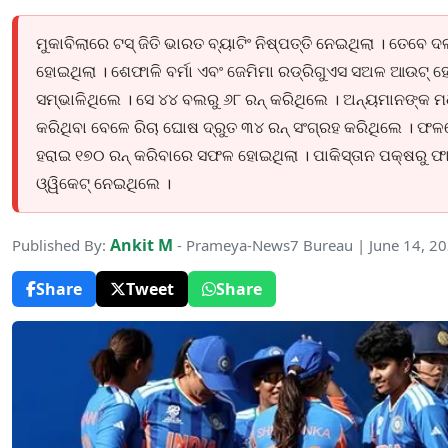
ମୁକାବିଲାରେ ଟସ୍ ଜିତି ଭାରତ ବ୍ୟାଟିଂ ନିଷ୍ପତ୍ତି ନେଇଥିଲା । ତେବେ 
ହୋଇଥିଲା । ଶେଫାଳି ବର୍ମା ଏବଂ ଜେମିମା ରଡ୍ରିଗୁଏସ ସଅଳ ଆଉଟ୍ ହୋଇ
ସମ୍ଭାଳିଥିଲେ । ସେ ୪୪ ବଲରୁ ୬୮ ରନ୍ କରିଥିଲେ । ଅନ୍ୟମାନଙ୍କ
କରିଥିବା ବେଳେ ରିଚା ଘୋଷ ଦ୍ରୁତ ୩୪ ରନ୍ ସଂଗ୍ରହ କରିଥିଲେ । ଫଳ
ହରାଇ ୧୭୦ ରନ୍ କରିବାରେ ସଫଳ ହୋଇଥିଲା । ପାକିସ୍ତାନ ପକ୍ଷରୁ ଫା
ଓ୍ୱିକେଟ୍ ନେଇଥିଲେ ।
Ankit M
Published By:
- Prameya-News7 Bureau | June 14, 2
Share
Tweet
Share