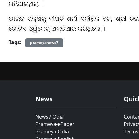
ରହିଯାଇଥିଲା ।
ଭାରତ ପକ୍ଷରୁ ଦୀପ୍ତି ଶର୍ମା ସର୍ବାଧିକ ୫ଟି, ଶ୍ରୀ ଚର
ଗୋଟିଏ ଓ୍ୱିକେଟ୍ ଅକ୍ତିଆର କରିଥିଲେ ।
Tags:
prameyanews7
News
Quic
News7 Odia
Conta
Prameya-ePaper
Privac
Prameya-Odia
Terms
Prameya-English