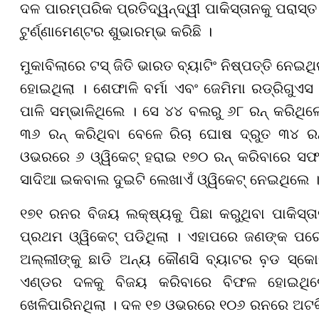
ଦଳ ପାରମ୍ପରିକ ପ୍ରତିଦ୍ୱନ୍ଦ୍ୱୀ ପାକିସ୍ତାନକୁ ପରାସ
ଟୁର୍ଣ୍ଣାମେଣ୍ଟର ଶୁଭାରମ୍ଭ କରିଛି ।
ମୁକାବିଲାରେ ଟସ୍ ଜିତି ଭାରତ ବ୍ୟାଟିଂ ନିଷ୍ପତ୍ତି ନେଇ
ହୋଇଥିଲା । ଶେଫାଳି ବର୍ମା ଏବଂ ଜେମିମା ରଡ୍ରିଗୁଏସ
ପାଳି ସମ୍ଭାଳିଥିଲେ । ସେ ୪୪ ବଲରୁ ୬୮ ରନ୍ କରିଥ
୩୬ ରନ୍ କରିଥିବା ବେଳେ ରିଚା ଘୋଷ ଦ୍ରୁତ ୩୪ ରନ
ଓଭରରେ ୬ ଓ୍ୱିକେଟ୍ ହରାଇ ୧୭୦ ରନ୍ କରିବାରେ ସଫଳ 
ସାଦିଆ ଇକବାଲ ଦୁଇଟି ଲେଖାଏଁ ଓ୍ୱିକେଟ୍ ନେଇଥିଲେ 
୧୭୧ ରନର ବିଜୟ ଲକ୍ଷ୍ୟକୁ ପିଛା କରୁଥିବା ପାକିସ୍
ପ୍ରଥମ ଓ୍ୱିକେଟ୍ ପଡିଥିଲା । ଏହାପରେ ଜଣଙ୍କ ପର
ଅଲ୍ଲୀଙ୍କୁ ଛାଡି ଅନ୍ୟ କୌଣସି ବ୍ୟାଟର ବ଼ଡ ସ୍କେ
ଏଣ୍ଡର ଦଳକୁ ବିଜୟ କରିବାରେ ବିଫଳ ହୋଇଥିଲେ
ଖେଳିପାରିନଥିଲା । ଦଳ ୧୭ ଓଭରରେ ୧୦୬ ରନରେ ଅଟକି 