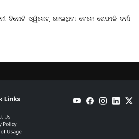
ାନୀ ତିନୋଟି ଓ୍ୱିକେଟ୍ ନେଇଥିବା ବେଳେ ଶେଫାଳି ବର୍ମା
k Links
YouTube
Facebook
Instagram
Linkedin
Twitt
ct Us
y Policy
 of Usage