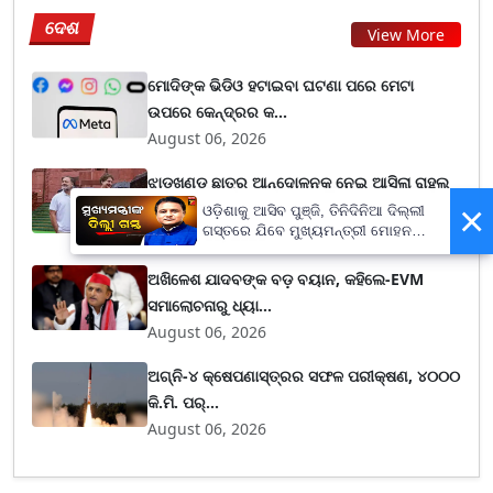
ଦେଶ
View More
ମୋଦିଙ୍କ ଭିଡିଓ ହଟାଇବା ଘଟଣା ପରେ ମେଟା
ଉପରେ କେନ୍ଦ୍ରର କ...
August 06, 2026
ଝାଡ଼ଖଣ୍ଡ ଛାତ୍ର ଆନ୍ଦୋଳନକୁ ନେଇ ଆସିଲା ରାହୁଲ
×
ଗାନ୍ଧିଙ୍କ...
ଓଡ଼ିଶାକୁ ଆସିବ ପୁଞ୍ଜି, ତିନିଦିନିଆ ଦିଲ୍ଲୀ
ଗସ୍ତରେ ଯିବେ ମୁଖ୍ୟମନ୍ତ୍ରୀ ମୋହନ
August 06, 2026
ମାଝୀ
ଅଖିଳେଶ ଯାଦବଙ୍କ ବଡ଼ ବୟାନ, କହିଲେ-EVM
ସମାଲୋଚନାରୁ ଧ୍ୟା...
August 06, 2026
ଅଗ୍ନି-୪ କ୍ଷେପଣାସ୍ତ୍ରର ସଫଳ ପରୀକ୍ଷଣ, ୪୦୦୦
କି.ମି. ପର୍...
August 06, 2026