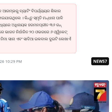
ଦଳ ଆରମ୍ଭରୁ ବ୍ୟାଟିଂ ବିପର୍ଯ୍ୟୟର ଶିକାର
ଯାଇଥିଲେ । କିନ୍ତୁ ସ୍ମୃତି ମନ୍ଧାନା ପାଳି
 ମଧ୍ୟରେ ଅଧିନାୟକ ହରମନପ୍ରୀତ ୩୬ ରନ୍
ରେ ଭାରତ ନିର୍ଧାରିତ ୨୦ ଓଭରରେ ୬ ଓ୍ୱିକେଟ୍
ତିମା ସାନା ଏବଂ ସାଦିଆ ଇକବାଲ ଦୁଇଟି ଲେଖାଏଁ
NEWS7
026 10:29 PM