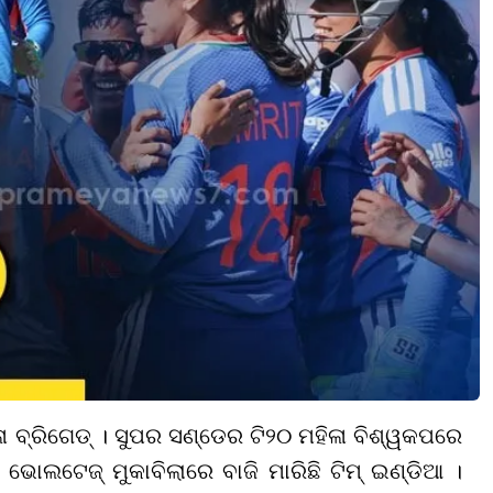
 ବ୍ରିଗେଡ୍ । ସୁପର ସଣ୍ଡେର ଟି୨୦ ମହିଳା ବିଶ୍ୱକପରେ
ୋଲଟେଜ୍ ମୁକାବିଲାରେ ବାଜି ମାରିଛି ଟିମ୍ ଇଣ୍ଡିଆ ।