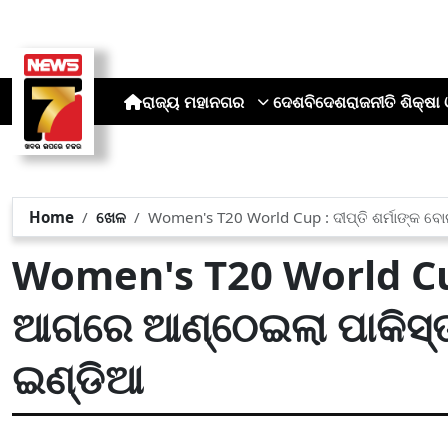
ରାଜ୍ୟ
ମହାନଗର
ଦେଶ
ବିଦେଶ
ରାଜନୀତି
ଶିକ୍ଷା 
Home
ଖେଳ
Women's T20 World Cup : ଦୀପ୍ତି ଶର୍ମାଙ୍କ ବେ
Women's T20 World Cup :
ଆଗରେ ଆଣ୍ଠେଇଲା ପାକିସ୍ତା
ଇଣ୍ଡିଆ