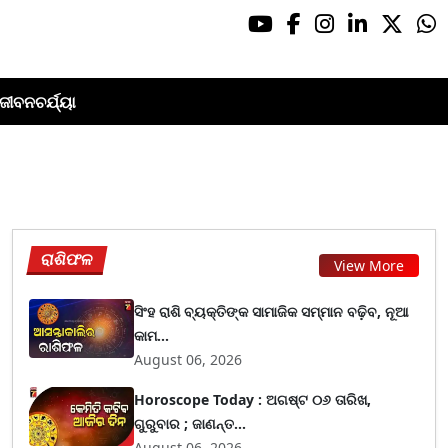
ଜୀବନଚର୍ଯ୍ୟା
ରାଶିଫଳ
View More
ସିଂହ ରାଶି ବ୍ୟକ୍ତିଙ୍କ ସାମାଜିକ ସମ୍ମାନ ବଢ଼ିବ, ନୂଆ
କାମ...
August 06, 2026
Horoscope Today : ଅଗଷ୍ଟ ୦୬ ତାରିଖ,
ଗୁରୁବାର ; ଜାଣନ୍ତ...
August 06, 2026