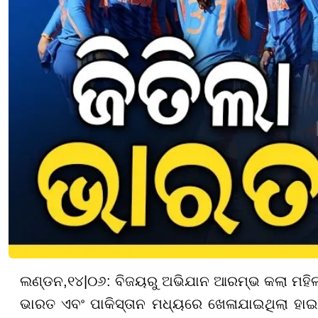
ଲଣ୍ଡନ
,
୧
୪
|
୦୬
: ବିଜୟରୁ ଅଭିଯାନ ଆରମ୍ଭ କଲା ମହିଳା
ଭାରତ ଏବଂ ପାକିସ୍ତାନ ମଧ୍ୟରେ ଖେଳାଯାଇଥିଲା ହାଇ ଭ