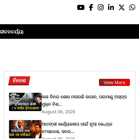
ଜୀବନଚର୍ଯ୍ୟା
ବିଦେଶ
View More
କଳା ଦିନର ଶୋକ ମନାଉଛି ଜାପାନ, ପରମାଣୁ ଅସ୍ତ୍ର
ମୁକ୍ତ ବିଶ...
August 06, 2026
ଆତଙ୍କୀ କାର୍ଯ୍ୟକଳାପ ପାଇଁ ନୂଆ କେନ୍ଦ୍ର
ବାଂଲାଦେଶ, ସତର...
August 06, 2026