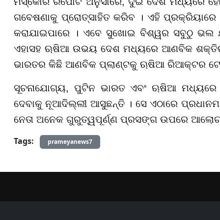
ମସ୍କୋର ରିପୋର୍ଟ ଅନୁସାରେ, ଦୁଇ ଦେଶ ମଧ୍ୟରେ ହେ
ଗବେଷଣାକୁ ପ୍ରୋତ୍ସାହିତ କରିବ । ଏହି ପ୍ରକ୍ରିୟା
କରାଯାଇପାରେ । ଏବେ ସୁଖୋଇ ବିଶ୍ୱର ସବୁଠୁ ଭଲ ଯୁ
ଏହାସହ ଋଷିଆ ଉଭୟ ଦେଶ ମଧ୍ୟରେ ଆଣବିକ ଶକ୍ତିର ସହ
ଭାରତର କିଛି ଆଣବିକ ପ୍ଲାଣ୍ଟକୁ ଋଷିଆ ରିଆକ୍ଟର ଟେକ୍
ସୂଚନାଯୋଗ୍ୟ, ପୁଟିନ ଭାରତ ଏବଂ ଋଷିଆ ମଧ୍ୟରେ 
ଦେବାକୁ ନୂଆଦିଲ୍ଲୀ ଆସୁଛନ୍ତି । ସେ ଏଠାରେ ପ୍ରଧାନମ
ନେତା ଅନେକ ଗୁରୁତ୍ୱପୂର୍ଣ୍ଣ ପ୍ରସଙ୍ଗ ଉପରେ ଆଲୋଚନା
Tags:
prameyanews7