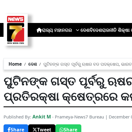
ରାଜ୍ୟ
ମହାନଗର
ଦେଶ
ବିଦେଶ
ରାଜନୀତି
ଶିକ୍ଷା 
Home
ଦେଶ
ପୁଟିନଙ୍କ ଗସ୍ତ ପୂର୍ବରୁ ଋଷର ବଡ ପଦକ୍ଷେପ, ଭାରତ 
ପୁଟିନଙ୍କ ଗସ୍ତ ପୂର୍ବରୁ 
ପ୍ରତିରକ୍ଷା କ୍ଷେତ୍ରରେ କଲା
Ankit M
Published By:
- Prameya-News7 Bureau | December 
Share
Tweet
Share