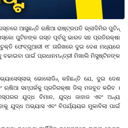
୍ତରେ ଆସୁଛନ୍ତି ଋଷିଆ ରାଷ୍ଟ୍ରପତି ଭ୍ଲାଦିମିର ପୁଟିନ୍
ମସ୍କୋ ପୁଟିନଙ୍କ ଗସ୍ତ ପୂର୍ବରୁ ଭାରତ ସହ ପ୍ରତିରକ୍ଷା
 ଚୁକ୍ତି ଫେବ୍ରୁଆରୀ ୧୮ ତାରିଖରେ ଦୁଇ ଦେଶ ମଧ୍ୟରେ
 ବଢାଇବା ପାଇଁ ପ୍ରଧାନମନ୍ତ୍ରୀ ମିଖାଲି ମିସୁଷ୍ଟିନଙ୍କ
ୟାସେସ୍ଲାଭ୍ ଭୋଲୋଡିନ୍ କହିଛନ୍ତି ଯେ, ଦୁଇ ଦେଶ
ଋଷିଆ ସମ୍ପର୍କକୁ ପ୍ରତିରକ୍ଷା ଡିଲ୍ ମଜବୁତ କରିବ ।
୍ପରର ଯୁଦ୍ଧ ବିମାନ, ଯୁଦ୍ଧ ଜାହାଜ ଏବଂ ଅନ୍ୟ
ୁ ଯୁଦ୍ଧ ଅଭ୍ୟାସ ଏବଂ ବିପର୍ଯ୍ୟୟର ମୁକାବିଲା ପାଇଁ