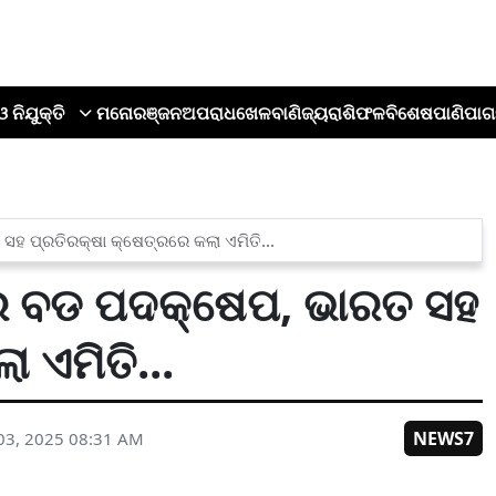
ଓ ନିଯୁକ୍ତି
ମନୋରଞ୍ଜନ
ଅପରାଧ
ଖେଳ
ବାଣିଜ୍ୟ
ରାଶିଫଳ
ବିଶେଷ
ପାଣିପାଗ
ସହ ପ୍ରତିରକ୍ଷା କ୍ଷେତ୍ରରେ କଲା ଏମିତି...
ଋଷର ବଡ ପଦକ୍ଷେପ, ଭାରତ ସହ
 ଏମିତି...
NEWS7
03, 2025 08:31 AM