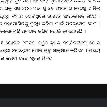
ାଇଥିବା ବୁଝାମଣା ଆର୍କିଟିକ୍ କ୍ଷେତ୍ରରେ ଉଭୟ ଦେଶର
ରେ ଆଗକୁ ଏସ-୪୦୦ ଏବଂ ସୁ-୫୭ ଫାଇଟର ଜେଟକୁ ସାମିଲ
ଦ୍ଧ ବିମାନ ଯେଉଁଥିରେ ଉନ୍ନତ ଜ୍ଞାନକୌଶଳ ରହିଛି ।
ଯୋଗିତାକୁ ବୃଦ୍ଧି କରିବା ପାଇଁ ପଦକ୍ଷେପ ନେବ ।
ନୋଲୋଜି ପ୍ରଦାନ କରିବ ବୋଲି କୁହାଯାଉଛି ।
ଆୟୋଜିତ ୨୩ତମ ଦ୍ୱିପାକ୍ଷିକ ସମ୍ନିଳନୀରେ ଯୋଗ
ନ୍ତ୍ରୀ ନରେନ୍ଦ୍ର ମୋଦୀଙ୍କୁ ସାକ୍ଷାତ କରିବେ । ଉଭୟ
 କରିବା ନେଇ ସୂଚନା ମିଳିଛି ।