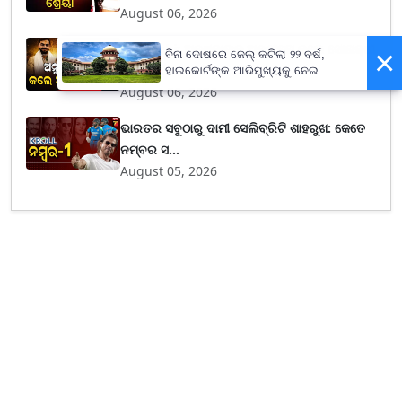
August 06, 2026
Sonakshi: ଅନୁଷ୍କାଙ୍କୁ ଅନଫଲୋ କଲେ ସୋନାକ୍ଷୀ
×
ବିନା ଦୋଷରେ ଜେଲ୍ କଟିଲା ୨୨ ବର୍ଷ,
ସିହ୍ନା, ସ...
ହାଇକୋର୍ଟଙ୍କ ଆଭିମୁଖ୍ୟକୁ ନେଇ
ସୁପ୍ରିମକୋର୍ଟଙ୍କ ଅସନ୍ତୋଷ
August 06, 2026
ଭାରତର ସବୁଠାରୁ ଦାମୀ ସେଲିବ୍ରିଟି ଶାହରୁଖ: କେତେ
ନମ୍ବର ସ...
August 05, 2026