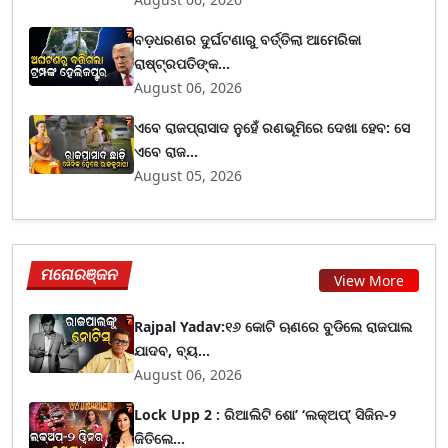
ବଡ଼ଧରଣର ଦୁର୍ଘଟଣାରୁ ବର୍ତ୍ତିଲା ଆମେରିକା
ରାଷ୍ଟ୍ରପତିଙ୍କ...
August 06, 2026
ଏବେ ରାଜପ୍ରାସାଦ ନୁହେଁ ରଣଭୂମିରେ ଦେଖା ହେବ: ସେ
ଏବେ ରାଜ...
August 05, 2026
ମନୋରଞ୍ଜନ
View More
Rajpal Yadav:୧୬ କୋଟି ଋଣରେ ବୁଡିଲେ ରାଜପାଲ
ଯାଦବ, ବ୍ୟ...
August 06, 2026
Lock Upp 2 : ରିଆଲିଟି ଶୋ’ ‘ଲକ୍‌ଅପ୍’ ସିଜିନ-୨
ଜିତିଲେ...