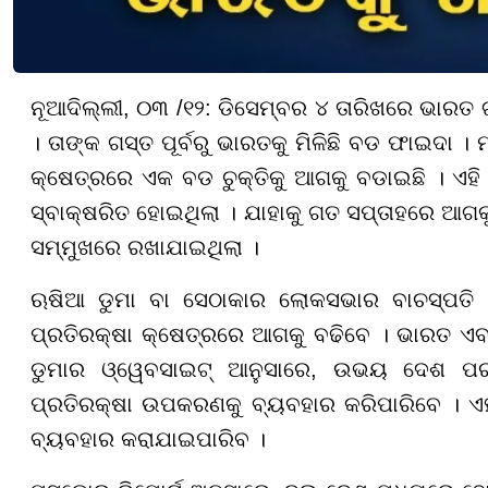
ନୂଆଦିଲ୍ଲୀ, ୦୩ /୧୨: ଡିସେମ୍ବର ୪ ତାରିଖରେ ଭାରତ ଗସ
। ତାଙ୍କ ଗସ୍ତ ପୂର୍ବରୁ ଭାରତକୁ ମିଳିଛି ବଡ ଫାଇଦା । 
କ୍ଷେତ୍ରରେ ଏକ ବଡ ଚୁକ୍ତିକୁ ଆଗକୁ ବଡାଇଛି । ଏହି
ସ୍ବାକ୍ଷରିତ ହୋଇଥିଲା । ଯାହାକୁ ଗତ ସପ୍ତାହରେ ଆଗକୁ
ସମ୍ମୁଖରେ ରଖାଯାଇଥିଲା ।
ଋଷିଆ ଡୁମା ବା ସେଠାକାର ଲୋକସଭାର ବାଚସ୍ପତି ଭ୍
ପ୍ରତିରକ୍ଷା କ୍ଷେତ୍ରରେ ଆଗକୁ ବଢିବେ । ଭାରତ ଏବଂ 
ଡୁମାର ଓ୍ୱେବସାଇଟ୍ ଆନୁସାରେ, ଉଭୟ ଦେଶ ପରସ
ପ୍ରତିରକ୍ଷା ଉପକରଣକୁ ବ୍ୟବହାର କରିପାରିବେ । ଏହାକ
ବ୍ୟବହାର କରାଯାଇପାରିବ ।