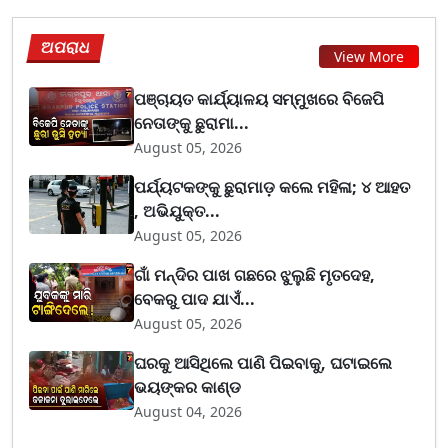
ଅପରାଧ
View More
ପଞ୍ଚାୟତ କାର୍ଯ୍ୟାଳୟ ସମ୍ମୁଖରେ ବିଜେପି
ନେତାଙ୍କୁ ଛୁରାମା...
August 05, 2026
ପର୍ଯ୍ୟଟକଙ୍କୁ ଛୁରାମାଡ଼ କଲେ ମହିଳା; ୪ ଆହତ
, ଅଭିଯୁକ୍ତ...
August 05, 2026
ଗାଁ ମନ୍ଦିର ପାଖ ଗଛରେ ଝୁଲୁଛି ମୃତଦେହ,
ବେକରୁ ପାଦ ଯାଏଁ...
August 05, 2026
ଘରକୁ ଆସିଥିଲେ ପାଣି ପିଇବାକୁ, ଘଟାଇଲେ
ଭୟଙ୍କର କାଣ୍ଡ
August 04, 2026