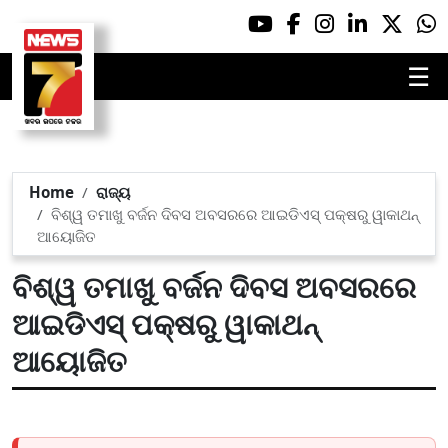
☰
Home
ରାଜ୍ୟ
ବିଶ୍ୱ ତମାଖୁ ବର୍ଜନ ଦିବସ ଅବସରରେ ଆଇଡିଏସ୍ ପକ୍ଷରୁ ୱାକାଥନ୍
ଆୟୋଜିତ
ବିଶ୍ୱ ତମାଖୁ ବର୍ଜନ ଦିବସ ଅବସରରେ
ଆଇଡିଏସ୍ ପକ୍ଷରୁ ୱାକାଥନ୍
ଆୟୋଜିତ