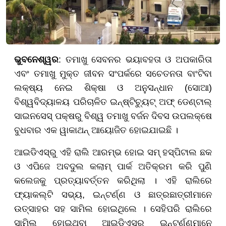
ଭୁବନେଶ୍ୱର
: ତମାଖୁ ସେବନର ଭୟାବହତା ଓ ଅପକାରିତା
ଏବଂ ତମାଖୁ ମୁକ୍ତ ଜୀବନ ସଂପର୍କରେ ସଚେତନତା ବାଂଟିବା
ଲକ୍ଷ୍ୟ ନେଇ ଶିକ୍ଷା ଓ ଅନୁସନ୍ଧାନ (ସୋଆ)
ବିଶ୍ୱବିଦ୍ୟାଳୟ ପରିଚାଳିତ ଇନ୍‌ଷ୍ଟିଚ୍ୟୁଟ୍ ଅଫ୍ ଡେଣ୍ଟାଲ୍
ସାଇନସେସ୍ ପକ୍ଷରୁ ବିଶ୍ୱ ତମାଖୁ ବର୍ଜନ ଦିବସ ଉପଲକ୍ଷେ
ବୁଧବାର ଏକ ୱାକାଥନ୍ ଆୟୋଜିତ ହୋଇଯାଇଛି ।
ଆଇଡିଏସ୍‌ରୁ ଏହି ରାଲି ଆରମ୍ଭ ହୋଇ ସମ୍ ହସ୍ପିଟାଲ ଛକ
ଓ ଏପିଜେ ଅବଦୁଲ କଲାମ୍ ପାର୍କ ଅତିକ୍ରମ କରି ପୁଣି
କଲେଜକୁ ପ୍ରତ୍ୟାବର୍ତ୍ତନ କରିଥିଲା । ଏହି ରାଲିରେ
ଫ୍ୟାକଲ୍ଟି ସଭ୍ୟ, ଇନ୍‌ଟର୍ଣ୍ଣ ଓ ଛାତ୍ରଛାତ୍ରୀମାନେ
ଉତ୍ସାହର ସହ ସାମିଲ ହୋଇଥିଲେ । ସେହିପରି ରାଲିରେ
ସାମିଲ ହୋଇଥିବା ଆଇଡିଏସ୍‌ର ଇନ୍‌ଟର୍ଣ୍ଣମାନେ