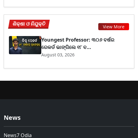
ଶିକ୍ଷା ଓ ନିଯୁକ୍ତି
View More
Youngest Professor: ୩୦୬ ବର୍ଷର
ରେକର୍ଡ ଭାଙ୍ଗିଲେ ୧୮ ବ...
August 03, 2026
News
News7 Odia