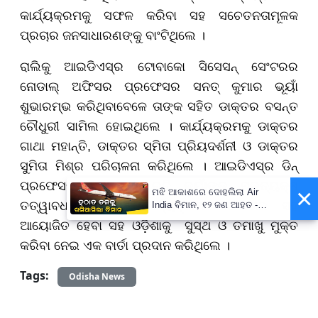
କାର୍ଯ୍ୟକ୍ରମକୁ ସଫଳ କରିବା ସହ ସଚେତନତାମୂଳକ
ପ୍ରଚାର ଜନସାଧାରଣଙ୍କୁ ବାଂଟିଥିଲେ ।
ରାଲିକୁ ଆଇଡିଏସ୍‌ର ଟୋବାକୋ ସିସେସନ୍ ସେଂଟରର
ନୋଡାଲ୍ ଅଫିସର ପ୍ରଫେସର ସନତ୍ କୁମାର ଭୂୟାଁ
ଶୁଭାରମ୍ଭ କରିଥିବାବେଳେ ତାଙ୍କ ସହିତ ଡାକ୍ତର ବସନ୍ତ
ଚୌଧୁରୀ ସାମିଲ ହୋଇଥିଲେ । କାର୍ଯ୍ୟକ୍ରମକୁ ଡାକ୍ତର
ଗାଥା ମହାନ୍ତି, ଡାକ୍ତର ସ୍ମିତା ପ୍ରିୟଦର୍ଶନୀ ଓ ଡାକ୍ତର
ସୁମିତା ମିଶ୍ର ପରିଚାଳନା କରିଥିଲେ । ଆଇଡିଏସ୍‌ର ଡିନ୍
ପ୍ରଫେସର (ଡାକ୍ତର) ରୁଚି ଭୂୟାଁଙ୍କ ପ୍ରତ୍ୟକ୍ଷ
×
ମଝି ଆକାଶରେ ଦୋହଲିଲା Air
ତତ୍ୱାବଧାନରେ ଏହି କାର୍ଯ୍ୟକ୍ରମ ସଫଳତାର ସହ
India ବିମାନ, ୧୨ ଜଣ ଆହତ -
PrameyaNews7
ଆୟୋଜିତ ହେବା ସହ ଓଡ଼ିଶାକୁ ସୁସ୍ଥ ଓ ତମାଖୁ ମୁକ୍ତ
କରିବା ନେଇ ଏକ ବାର୍ତା ପ୍ରଦାନ କରିଥିଲେ ।
Tags:
Odisha News