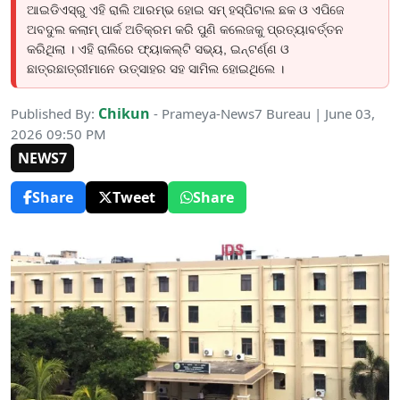
ଆଇଡିଏସ୍‌ରୁ ଏହି ରାଲି ଆରମ୍ଭ ହୋଇ ସମ୍ ହସ୍ପିଟାଲ ଛକ ଓ ଏପିଜେ
ଅବଦୁଲ କଲାମ୍ ପାର୍କ ଅତିକ୍ରମ କରି ପୁଣି କଲେଜକୁ ପ୍ରତ୍ୟାବର୍ତ୍ତନ
କରିଥିଲା । ଏହି ରାଲିରେ ଫ୍ୟାକଲ୍ଟି ସଭ୍ୟ, ଇନ୍‌ଟର୍ଣ୍ଣ ଓ
ଛାତ୍ରଛାତ୍ରୀମାନେ ଉତ୍ସାହର ସହ ସାମିଲ ହୋଇଥିଲେ ।
Chikun
Published By:
- Prameya-News7 Bureau | June 03,
2026 09:50 PM
NEWS7
Share
Tweet
Share