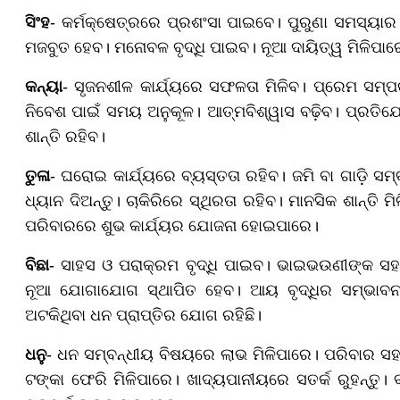
ସିଂହ
- କର୍ମକ୍ଷେତ୍ରରେ ପ୍ରଶଂସା ପାଇବେ। ପୁରୁଣା ସମସ୍ୟାର ସ
ମଜବୁତ ହେବ। ମନୋବଳ ବୃଦ୍ଧି ପାଇବ। ନୂଆ ଦାୟିତ୍ୱ ମିଳିପାରେ। ଚ
କନ୍ୟା
- ସୃଜନଶୀଳ କାର୍ଯ୍ୟରେ ସଫଳତା ମିଳିବ। ପ୍ରେମ ସମ୍ପର୍
ନିବେଶ ପାଇଁ ସମୟ ଅନୁକୂଳ। ଆତ୍ମବିଶ୍ୱାସ ବଢ଼ିବ। ପ୍ରତି
ଶାନ୍ତି ରହିବ।
ତୁଳା
- ଘରୋଇ କାର୍ଯ୍ୟରେ ବ୍ୟସ୍ତତା ରହିବ। ଜମି ବା ଗାଡ଼ି ସ
ଧ୍ୟାନ ଦିଅନ୍ତୁ। ଚାକିରିରେ ସ୍ଥିରତା ରହିବ। ମାନସିକ ଶାନ୍ତି ମ
ପରିବାରରେ ଶୁଭ କାର୍ଯ୍ୟର ଯୋଜନା ହୋଇପାରେ।
ବିଛା
- ସାହସ ଓ ପରାକ୍ରମ ବୃଦ୍ଧି ପାଇବ। ଭାଇଭଉଣୀଙ୍କ ସ
ନୂଆ ଯୋଗାଯୋଗ ସ୍ଥାପିତ ହେବ। ଆୟ ବୃଦ୍ଧିର ସମ୍ଭାବନା ଅ
ଅଟକିଥିବା ଧନ ପ୍ରାପ୍ତିର ଯୋଗ ରହିଛି।
ଧନୁ
- ଧନ ସମ୍ବନ୍ଧୀୟ ବିଷୟରେ ଲାଭ ମିଳିପାରେ। ପରିବାର 
ଟଙ୍କା ଫେରି ମିଳିପାରେ। ଖାଦ୍ୟପାନୀୟରେ ସତର୍କ ରୁହନ୍ତୁ