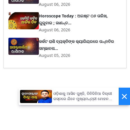
August 06, 2026
Horoscope Today : ଅଗଷ୍ଟ ୦୬ ତାରିଖ,
ଗୁରୁବାର ; ଜାଣନ୍ତ...
August 06, 2026
କର୍କଟ ରାଶି ବ୍ୟକ୍ତିଙ୍କ କ୍ୟାରିୟରରେ ଉନ୍ନତିର
ସମ୍ଭାବନା...
August 05, 2026
×
ଓଡ଼ିଶାକୁ ଆସିବ ପୁଞ୍ଜି, ତିନିଦିନିଆ ଦିଲ୍ଲୀ
ଗସ୍ତରେ ଯିବେ ମୁଖ୍ୟମନ୍ତ୍ରୀ ମୋହନ
ମାଝୀ