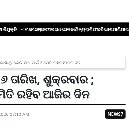
ଓ ନିଯୁକ୍ତି
ମନୋରଞ୍ଜନ
ଅପରାଧ
ଖେଳ
ବାଣିଜ୍ୟ
ରାଶିଫଳ
ବିଶେଷ
ପାଣିପାଗ
ଜାଣନ୍ତୁ କେଉଁ ରାଶି ପାଇଁ କେମିତି ରହିବ ଆଜିର ଦିନ
 ତାରିଖ, ଶୁକ୍ରବାର ;
ମିତି ରହିବ ଆଜିର ଦିନ
NEWS7
 2026 07:10 AM