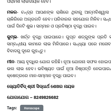
ପରାମର୍ଶ ଲାଭଦାୟକ ହେବ।
ମକର
- ଚନ୍ଦ୍ର ଆପଣଙ୍କ ରାଶିରେ ଥିବାରୁ ଆତ୍ମବିଶ୍ୱାସ
ଚାକିରିରେ ଅଗ୍ରଗତି ହେବ। ପରିବାରର ସହଯୋଗ ମିଳିବ। ସନ୍ଧ
ପାଇଁ ଦିନଟି ଶୁଭ। ସମ୍ମାନ ଓ ପ୍ରତିଷ୍ଠା ବୃଦ୍ଧି ପାଇବ।
କୁମ୍ଭ
- ଖର୍ଚ୍ଚ ବୃଦ୍ଧି ପାଇପାରେ। ଗୁପ୍ତ ଶତ୍ରୁଙ୍କ ପ୍ରତି 
ସମ୍ବନ୍ଧୀୟ କାମରେ ଲାଭ ମିଳିପାରେ। ସନ୍ଧ୍ୟା ପରେ ମନୋବଳ
ବିବାଦରୁ ଦୂରେ ରୁହନ୍ତୁ।
ମୀନ
- ଆୟ ବୃଦ୍ଧିର ଯୋଗ ରହିଛି। ନୂଆ ଯୋଜନା ସଫଳ ହୋଇପା
ଭଲ ଲାଭ ହେବ। ଭବିଷ୍ୟତ ପାଇଁ ନୂଆ ନିଷ୍ପତ୍ତି ନେଇପାରନ୍ତ
କ୍ଷେତ୍ରରେ ମାନ-ସମ୍ମାନ ବୃଦ୍ଧି ପାଇବ।
ଜ୍ୟୋତିର୍ବିଦ୍ ଶ୍ରୀ ସିଦ୍ଧାର୍ଥ ଶେଖର ନାୟକ
ଯୋଗାଯୋଗ – 8249826682
Tags:
Horoscope