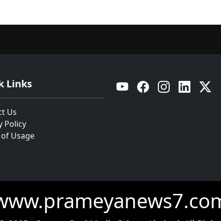
k Links
YouTube
Facebook
Instagram
Linkedin
Twitt
ct Us
y Policy
 of Usage
www.prameyanews7.co