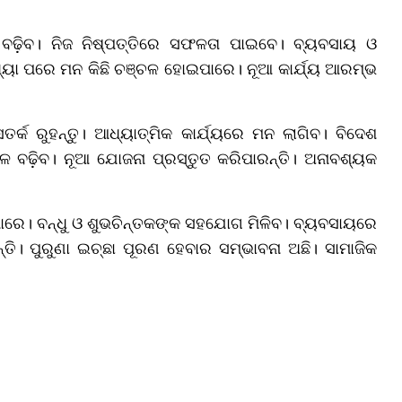
 ବଢ଼ିବ। ନିଜ ନିଷ୍ପତ୍ତିରେ ସଫଳତା ପାଇବେ। ବ୍ୟବସାୟ ଓ
୍ୟା ପରେ ମନ କିଛି ଚଞ୍ଚଳ ହୋଇପାରେ। ନୂଆ କାର୍ଯ୍ୟ ଆରମ୍ଭ
ସତର୍କ ରୁହନ୍ତୁ। ଆଧ୍ୟାତ୍ମିକ କାର୍ଯ୍ୟରେ ମନ ଲାଗିବ। ବିଦେଶ
 ବଢ଼ିବ। ନୂଆ ଯୋଜନା ପ୍ରସ୍ତୁତ କରିପାରନ୍ତି। ଅନାବଶ୍ୟକ
ରେ। ବନ୍ଧୁ ଓ ଶୁଭଚିନ୍ତକଙ୍କ ସହଯୋଗ ମିଳିବ। ବ୍ୟବସାୟରେ
ି। ପୁରୁଣା ଇଚ୍ଛା ପୂରଣ ହେବାର ସମ୍ଭାବନା ଅଛି। ସାମାଜିକ