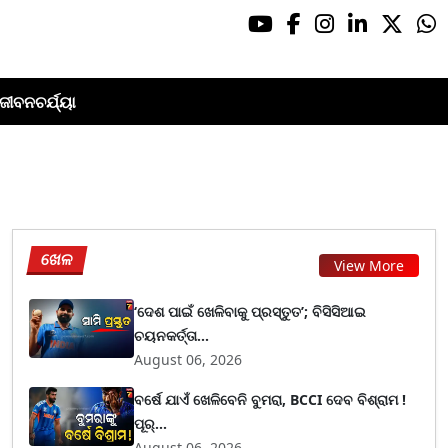
ଜୀବନଚର୍ଯ୍ୟା
ଖେଳ
View More
‘ଦେଶ ପାଇଁ ଖେଳିବାକୁ ପ୍ରସ୍ତୁତ’; ବିସିସିଆଇ
ଚୟନକର୍ତ୍ତା...
August 06, 2026
ବର୍ଷେ ଯାଏଁ ଖେଳିବେନି ବୁମରା, BCCI ଦେବ ବିଶ୍ରାମ !
ପୂର୍...
August 06, 2026