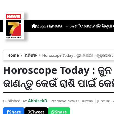
ରାଜ୍ୟ
ମହାନଗର
ଦେଶ
ବିଦେଶ
ରାଜନୀତି
ଶିକ୍ଷା 
Home
ରାଶିଫଳ
Horoscope Today : ଜୁନ ୬ ତାରିଖ, ଶୁକ୍ରବାର ; 
Horoscope Today : ଜୁନ ୬
ଜାଣନ୍ତୁ କେଉଁ ରାଶି ପାଇଁ କେ
AbhisekD
Published By:
- Prameya-News7 Bureau | June 06,
Share
Tweet
Share