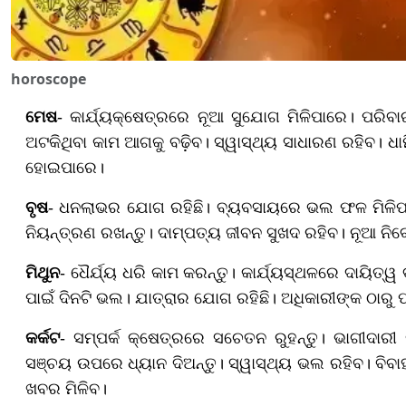
horoscope
ମେଷ
- କାର୍ଯ୍ୟକ୍ଷେତ୍ରରେ ନୂଆ ସୁଯୋଗ ମିଳିପାରେ। ପରିବା
ଅଟକିଥିବା କାମ ଆଗକୁ ବଢ଼ିବ। ସ୍ୱାସ୍ଥ୍ୟ ସାଧାରଣ ରହିବ। ଧାର୍
ହୋଇପାରେ।
ବୃଷ
- ଧନଲାଭର ଯୋଗ ରହିଛି। ବ୍ୟବସାୟରେ ଭଲ ଫଳ ମିଳିପା
ନିୟନ୍ତ୍ରଣ ରଖନ୍ତୁ। ଦାମ୍ପତ୍ୟ ଜୀବନ ସୁଖଦ ରହିବ। ନୂଆ ନି
ମିଥୁନ
- ଧୈର୍ଯ୍ୟ ଧରି କାମ କରନ୍ତୁ। କାର୍ଯ୍ୟସ୍ଥଳରେ ଦାୟିତ
ପାଇଁ ଦିନଟି ଭଲ। ଯାତ୍ରାର ଯୋଗ ରହିଛି। ଅଧିକାରୀଙ୍କ ଠାରୁ 
କର୍କଟ
- ସମ୍ପର୍କ କ୍ଷେତ୍ରରେ ସଚେତନ ରୁହନ୍ତୁ। ଭାଗୀଦାର
ସଞ୍ଚୟ ଉପରେ ଧ୍ୟାନ ଦିଅନ୍ତୁ। ସ୍ୱାସ୍ଥ୍ୟ ଭଲ ରହିବ। ବି
ଖବର ମିଳିବ।