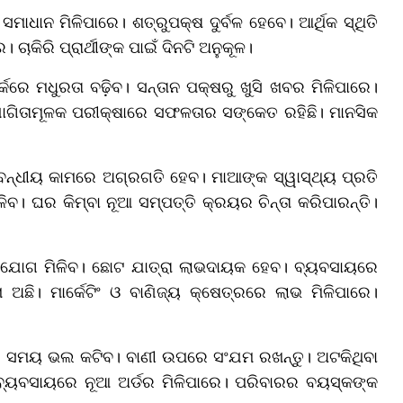
ମାଧାନ ମିଳିପାରେ। ଶତ୍ରୁପକ୍ଷ ଦୁର୍ବଳ ହେବେ। ଆର୍ଥିକ ସ୍ଥିତି
ାକିରି ପ୍ରାର୍ଥୀଙ୍କ ପାଇଁ ଦିନଟି ଅନୁକୂଳ।
କରେ ମଧୁରତା ବଢ଼ିବ। ସନ୍ତାନ ପକ୍ଷରୁ ଖୁସି ଖବର ମିଳିପାରେ।
ଯୋଗିତାମୂଳକ ପରୀକ୍ଷାରେ ସଫଳତାର ସଙ୍କେତ ରହିଛି। ମାନସିକ
ମ୍ବନ୍ଧୀୟ କାମରେ ଅଗ୍ରଗତି ହେବ। ମାଆଙ୍କ ସ୍ୱାସ୍ଥ୍ୟ ପ୍ରତି
ିଳିବ। ଘର କିମ୍ବା ନୂଆ ସମ୍ପତ୍ତି କ୍ରୟର ଚିନ୍ତା କରିପାରନ୍ତି।
ହଯୋଗ ମିଳିବ। ଛୋଟ ଯାତ୍ରା ଲାଭଦାୟକ ହେବ। ବ୍ୟବସାୟରେ
ଛି। ମାର୍କେଟିଂ ଓ ବାଣିଜ୍ୟ କ୍ଷେତ୍ରରେ ଲାଭ ମିଳିପାରେ।
ସହ ସମୟ ଭଲ କଟିବ। ବାଣୀ ଉପରେ ସଂଯମ ରଖନ୍ତୁ। ଅଟକିଥିବା
। ବ୍ୟବସାୟରେ ନୂଆ ଅର୍ଡର ମିଳିପାରେ। ପରିବାରର ବୟସ୍କଙ୍କ