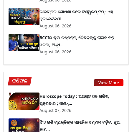
ଗାଭାସ୍କର ଘୋଷଣା କଲେ ବିଶ୍ୱକପ୍ ଟିମ୍ : ଏହି
କ୍ରିକେଟରମା...
August 06, 2026
BCCIର ଭୁଲ ନିଷ୍ପତ୍ତି, ବୈଭବଙ୍କୁ ଲାଗିବ ବଡ଼
ଝଟକା, ଅନ୍ଧ...
August 06, 2026
ରାଶିଫଳ
View More
Horoscope Today : ଅଗଷ୍ଟ ୦୭ ତାରିଖ,
ଶୁକ୍ରବାର ; ଜାଣନ୍...
August 07, 2026
ସିଂହ ରାଶି ବ୍ୟକ୍ତିଙ୍କ ସାମାଜିକ ସମ୍ମାନ ବଢ଼ିବ, ନୂଆ
କାମ...