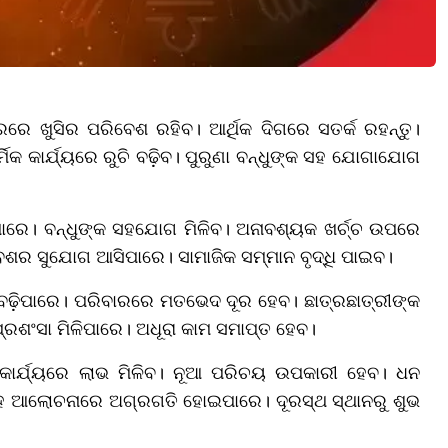
ରରେ ଖୁସିର ପରିବେଶ ରହିବ। ଆର୍ଥିକ ଦିଗରେ ସତର୍କ ରହନ୍ତୁ।
ମିକ କାର୍ଯ୍ୟରେ ରୁଚି ବଢ଼ିବ। ପୁରୁଣା ବନ୍ଧୁଙ୍କ ସହ ଯୋଗାଯୋଗ
ରେ। ବନ୍ଧୁଙ୍କ ସହଯୋଗ ମିଳିବ। ଅନାବଶ୍ୟକ ଖର୍ଚ୍ଚ ଉପରେ
ବେଶର ସୁଯୋଗ ଆସିପାରେ। ସାମାଜିକ ସମ୍ମାନ ବୃଦ୍ଧି ପାଇବ।
୍ୱ ବଢ଼ିପାରେ। ପରିବାରରେ ମତଭେଦ ଦୂର ହେବ। ଛାତ୍ରଛାତ୍ରୀଙ୍କ
ପ୍ରଶଂସା ମିଳିପାରେ। ଅଧୂରା କାମ ସମାପ୍ତ ହେବ।
ୀ କାର୍ଯ୍ୟରେ ଲାଭ ମିଳିବ। ନୂଆ ପରିଚୟ ଉପକାରୀ ହେବ। ଧନ
ବାହ ଆଲୋଚନାରେ ଅଗ୍ରଗତି ହୋଇପାରେ। ଦୂରସ୍ଥ ସ୍ଥାନରୁ ଶୁଭ