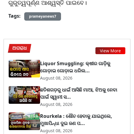
ଗୁରୁତ୍ୱପୂର୍ଣ୍ଣ ଆଶ୍ୱସ୍ତି ପାଇବେ।
Tags:
prameyanews7
ଅପରାଧ
View More
Liquor Smuggling: କ୍ଷୀର ଗାଡ଼ିକୁ
ଗୋଡ଼ାଇ ଗୋଡ଼ାଇ ଧରିଲ...
August 08, 2026
ଛତିଶଗଡ଼ରୁ ଧାଇଁ ଆସିଛି ମାଆ, ଝିଅକୁ ନେବା
ପାଇଁ ସ୍ୱାମୀ ସ...
August 08, 2026
Rourkela : ଶୌଚ ହେବାକୁ ଯାଇଥିଲେ,
ମୁଖାପିନ୍ଧା ଦୁଇ ଜଣ ପ...
August 08, 2026