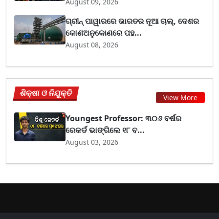
August 09, 2026
ଗ୍ରୀନ୍ ପାୱାରରେ ଭାରତର ନୂଆ ଚାଲ୍, ଦେଶର
କୋଣଅନୁକୋଣରେ ପହ...
August 08, 2026
ଶିକ୍ଷା ଓ ନିଯୁକ୍ତି
View More
Youngest Professor: ୩୦୬ ବର୍ଷର
ରେକର୍ଡ ଭାଙ୍ଗିଲେ ୧୮ ବ...
August 03, 2026