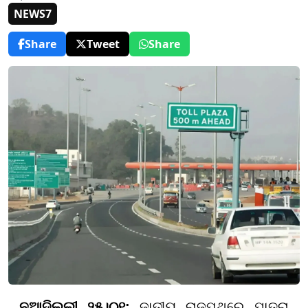
NEWS7
Share
Tweet
Share
ନୂଆଦିଲ୍ଲୀ ୨୫।୦୧;
ଜାତୀୟ ରାଜପଥରେ ଯାତ୍ରା