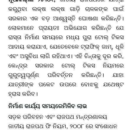
କରୁଥିବା ଲକ୍ଷ ଲକ୍ଷ ଗାଡ଼ି ଚାଳକଙ୍କ ପାଇଁ
ସରକାର ଏକ ବଡ଼ ଆଶ୍ୱସ୍ତି ଘୋଷଣା କରିଛନ୍ତି।
ଲୋକମାନେ ପ୍ରାୟତଃ ଅଭିଯୋଗ କରିଛନ୍ତି ଯେ
ରାସ୍ତା ନିର୍ମାଣ ସମୟରେ ମଧ୍ୟ ପୁରା ଟୋଲ୍ ଟିକସ
ଆଦାୟ କରାଯାଏ, ଯେତେବେଳେ ଟ୍ରାଫିକ୍ ଜାମ୍, ଧୂଳି
ଏବଂ ଅସୁବିଧା ଲାଗି ରହିଥାଏ। ଏହି ଚିନ୍ତାକୁ ଦୂର କରି,
କେନ୍ଦ୍ର ସରକାର ଟୋଲ୍ ଟିକସ ନିୟମରେ
ଗୁରୁତ୍ୱପୂର୍ଣ୍ଣ ପରିବର୍ତ୍ତନ କରିଛନ୍ତି। ଯାହା
ଯାତ୍ରୀଙ୍କ ପକେଟ ଉପରେ ବୋଝକୁ ଯଥେଷ୍ଟ
ହ୍ରାସ କରିବ।
ନିର୍ମାଣ କାର୍ଯ୍ୟ ସମୟରେ
ମିଳିବ ଲାଭ
ସଡ଼କ ପରିବହନ ଏବଂ ରାଜପଥ ମନ୍ତ୍ରଣାଳୟ
ଜାତୀୟ ରାଜପଥ ଫି ନିୟମ, ୨୦୦୮ ରେ ସଂଶୋଧନ