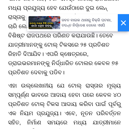
ମଧ୍ୟ ପ୍ରଯୁଜ୍ୟ ହେବ ଯେଉଁଠାରେ ଦୁଇ ଲେନ୍
ରାସ୍ତାକୁ ଚାରି ଲେନରେ ପରିବର୍ତ୍ତନ କରାଯାଉଛି।
×
ଜବତ ବାଇକ ଥାନାରୁ ବିକ୍ରି ଘଟଣା,
ତଦନ୍ତ ନିର୍ଦ୍ଦେଶ ଦେଲେ ଏସପି
ଚାରି ଲେନ୍ ବିଶିଷ୍ଟ ରାଜପଥକୁ ଛଅ କିମ୍ବା ଆଠ ଲେନ୍
ବିଶିଷ୍ଟ ରାଜପଥରେ ପରିଣତ କରାଯାଉଛି। ତେବେ
ଯାତ୍ରୀମାନଙ୍କୁ ଟୋଲ୍ ଟିକସରେ ୨୫ ପ୍ରତିଶତ
ରିହାତି ଦିଆଯିବ। ଏପରି କ୍ଷେତ୍ରରେ,
ଡ୍ରାଇଭରମାନଙ୍କୁ ନିର୍ଦ୍ଧାରିତ ଟୋଲର କେବଳ ୭୫
ପ୍ରତିଶତ ଦେବାକୁ ପଡିବ।
ଏହା ଉଲ୍ଲେଖନୀୟ ଯେ ଟୋଲ୍ ରାସ୍ତାର ମୂଲ୍ୟ
ସମ୍ପୂର୍ଣ୍ଣ ଭାବରେ ଆଦାୟ ହେବା ପରେ କେବଳ ୪୦
ପ୍ରତିଶତ ଟୋଲ୍ ଟିକସ ଆଦାୟ କରିବା ପାଇଁ ପୂର୍ବରୁ
ଏକ ନିୟମ ପ୍ରଯୁଜ୍ୟ। ଏବେ, ନୂତନ ପରିବର୍ତ୍ତନ
ସହିତ, ନିର୍ମାଣ ସମୟରେ ମଧ୍ୟ ଯାତ୍ରୀମାନେ