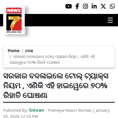
☰
Home
ଦେଶ
ସରକାର ବଦଳାଇଲେ ଟୋଲ୍ ଟ୍ୟାକ୍ସ ନିୟମ , ଏଣିକି ଏହି
ହାଇୱେରେ ୭୦% ରିହାତି ଘୋଷଣା
ସରକାର ବଦଳାଇଲେ ଟୋଲ୍ ଟ୍ୟାକ୍ସ
ନିୟମ , ଏଣିକି ଏହି ହାଇୱେରେ ୭୦%
ରିହାତି ଘୋଷଣା
Simran
Published By:
- Prameya-News7 Bureau | January
25, 2026 12:29 PM