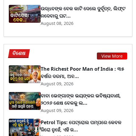
ଉଦ୍ଧବଙ୍କ ବେକ କାଟି ଦେଲେ ଦୁର୍ବୃତ୍ତ, ଲିଫ୍ଟ
ନଦେବାରୁ ଘଟ...
August 08, 2026
ବିଶେଷ
View More
The Richest Poor Man of India : ୩୫
ବର୍ଷର ଦରମା, ଅବ...
August 09, 2026
ବାବା ଭେଙ୍ଗାଙ୍କ ଭୟଙ୍କର ଭବିଷ୍ୟବାଣୀ,
୨୦୨୬ ଶେଷ ବେଳକୁ ଲ...
August 09, 2026
Petrol Tips: ପେଟ୍ରୋଲ ପମ୍ପରେ କେବଳ
ଜିରୋ ନୁହେଁ, ଏହି ଜ...