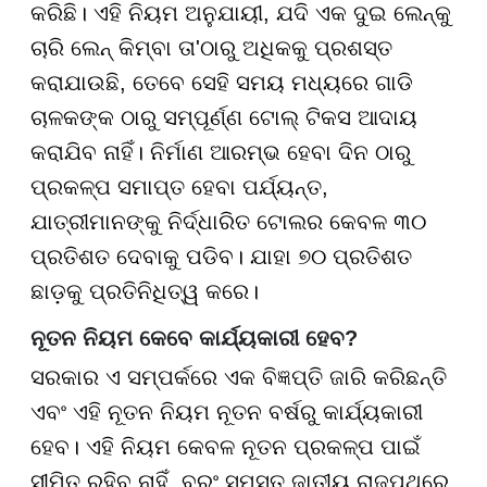
କରିଛି। ଏହି ନିୟମ ଅନୁଯାୟୀ, ଯଦି ଏକ ଦୁଇ ଲେନ୍କୁ
ଚାରି ଲେନ୍ କିମ୍ବା ତା'ଠାରୁ ଅଧିକକୁ ପ୍ରଶସ୍ତ
କରାଯାଉଛି, ତେବେ ସେହି ସମୟ ମଧ୍ୟରେ ଗାଡି
ଚାଳକଙ୍କ ଠାରୁ ସମ୍ପୂର୍ଣ୍ଣ ଟୋଲ୍ ଟିକସ ଆଦାୟ
କରାଯିବ ନାହିଁ। ନିର୍ମାଣ ଆରମ୍ଭ ହେବା ଦିନ ଠାରୁ
ପ୍ରକଳ୍ପ ସମାପ୍ତ ହେବା ପର୍ଯ୍ୟନ୍ତ,
ଯାତ୍ରୀମାନଙ୍କୁ ନିର୍ଦ୍ଧାରିତ ଟୋଲର କେବଳ ୩୦
ପ୍ରତିଶତ ଦେବାକୁ ପଡିବ। ଯାହା ୭୦ ପ୍ରତିଶତ
ଛାଡ଼କୁ ପ୍ରତିନିଧିତ୍ୱ କରେ।
ନୂତନ ନିୟମ କେବେ କାର୍ଯ୍ୟକାରୀ ହେବ
?
ସରକାର ଏ ସମ୍ପର୍କରେ ଏକ ବିଜ୍ଞପ୍ତି ଜାରି କରିଛନ୍ତି
ଏବଂ ଏହି ନୂତନ ନିୟମ ନୂତନ ବର୍ଷରୁ କାର୍ଯ୍ୟକାରୀ
ହେବ। ଏହି ନିୟମ କେବଳ ନୂତନ ପ୍ରକଳ୍ପ ପାଇଁ
ସୀମିତ ରହିବ ନାହିଁ, ବରଂ ସମସ୍ତ ଜାତୀୟ ରାଜପଥରେ