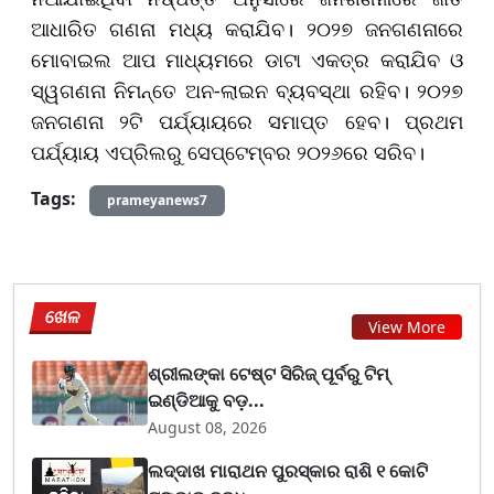
ଆଧାରିତ ଗଣନା ମଧ୍ୟ କରାଯିବ। ୨୦୨୭ ଜନଗଣନାରେ
ମୋବାଇଲ ଆପ ମାଧ୍ୟମରେ ଡାଟା ଏକତ୍ର କରାଯିବ ଓ
ସ୍ୱଗଣନା ନିମନ୍ତେ ଅନ-ଲାଇନ ବ୍ୟବସ୍ଥା ରହିବ। ୨୦୨୭
ଜନଗଣନା ୨ଟି ପର୍ଯ୍ୟାୟରେ ସମାପ୍ତ ହେବ। ପ୍ରଥମ
ପର୍ଯ୍ୟାୟ ଏପ୍ରିଲରୁ ସେପ୍ଟେମ୍ବର ୨୦୨୬ରେ ସରିବ।
Tags:
prameyanews7
ଖେଳ
View More
ଶ୍ରୀଲଙ୍କା ଟେଷ୍ଟ ସିରିଜ୍‌ ପୂର୍ବରୁ ଟିମ୍‌
ଇଣ୍ଡିଆକୁ ବଡ଼...
August 08, 2026
ଲଦ୍ଦାଖ ମାରାଥନ ପୁରସ୍କାର ରାଶି ୧ କୋଟି