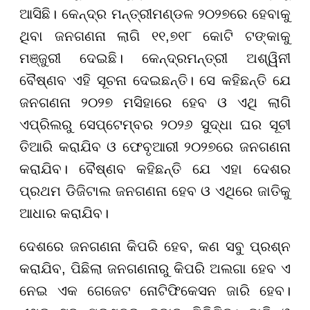
ଆସିଛି। କେନ୍ଦ୍ର ମନ୍ତ୍ରୀମଣ୍ଡଳ ୨୦୨୭ରେ ହେବାକୁ
ଥିବା ଜନଗଣନା ଲାଗି ୧୧,୭୧୮ କୋଟି ଟଙ୍କାକୁ
ମଞ୍ଜୁରୀ ଦେଇଛି। କେନ୍ଦ୍ରମନ୍ତ୍ରୀ ଅଶ୍ୱିନୀ
ବୈଷ୍ଣବ ଏହି ସୂଚନା ଦେଇଛନ୍ତି। ସେ କହିଛନ୍ତି ଯେ
ଜନଗଣନା ୨୦୨୭ ମସିହାରେ ହେବ ଓ ଏଥି ଲାଗି
ଏପ୍ରିଲରୁ ସେପ୍ଟେମ୍ବର ୨୦୨୬ ସୁଦ୍ଧା ଘର ସୂଚୀ
ତିଆରି କରାଯିବ ଓ ଫେବୃଆରୀ ୨୦୨୭ରେ ଜନଗଣନା
କରାଯିବ। ବୈଷ୍ଣବ କହିଛନ୍ତି ଯେ ଏହା ଦେଶର
ପ୍ରଥମ ଡିଜିଟାଲ ଜନଗଣନା ହେବ ଓ ଏଥିରେ ଜାତିକୁ
ଆଧାର କରାଯିବ।
ଦେଶରେ ଜନଗଣନା କିପରି ହେବ, କଣ ସବୁ ପ୍ରଶ୍ନ
କରାଯିବ, ପିଛିଲା ଜନଗଣନାରୁ କିପରି ଅଲଗା ହେବ ଏ
ନେଇ ଏକ ଗେଜେଟ ନୋଟିଫିକେସନ ଜାରି ହେବ।