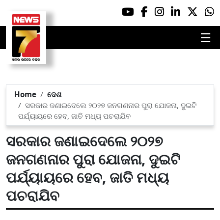
☰
Home
ଦେଶ
ସରକାର ଜଣାଇଦେଲେ ୨୦୨୭ ଜନଗଣନାର ପୁରା ଯୋଜନା, ଦୁଇଟି
ପର୍ଯ୍ୟାୟରେ ହେବ, ଜାତି ମଧ୍ୟ ପଚରାଯିବ
ସରକାର ଜଣାଇଦେଲେ ୨୦୨୭
ଜନଗଣନାର ପୁରା ଯୋଜନା, ଦୁଇଟି
ପର୍ଯ୍ୟାୟରେ ହେବ, ଜାତି ମଧ୍ୟ
ପଚରାଯିବ