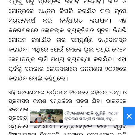
ଏଥିରୁ ସବୁ ପ୍ରଶ୍ନର ଜବାବ ମିଳିଯିବ। ଜାତି ଓ
ଗୋତ୍ରରେ ଅନ୍ତର କିପରି କରାଯିବ ଭଲ ରୂପେ
ବିଚାରବିମର୍ଷ କରି ନିର୍ଦ୍ଧାରିତ କରାଯିବ। ଏହି
ଜନଗଣନାରେ ଲୋକଙ୍କ ବ୍ୟକ୍ତିଗତ ସୂଚନା କିପରି
ଗୋପନ ରଖାଯିବ ତାର ସମ୍ପୂର୍ଣ୍ଣ ବନ୍ଦୋବସ୍ତ
କରାଯିବ। ଏଥିରେ ଯେଉଁ ଲୋକେ ଭୁଲ ତଥ୍ୟ ଦେବେ
ସେମାନଙ୍କ ଲାଗି ମଧ୍ୟ ବ୍ୟବସ୍ଥା କରାଯିବ। ଏହା
ପୂର୍ବରୁ ସରକାର ଲୋକସଭାରେ ଜନଗଣନା ୨୦୨୭ରେ
କରାଯିବ ବୋଲି କହିଥିଲେ।
ଏହି ଜନଗଣନାରେ ବର୍ତ୍ତମାନ ନିବାସରେ ରହିବାର ଅବଧି ଓ
ପ୍ରବାସର କାରଣ ସମ୍ପର୍କରେ ପଚରା ଯିବ। ଭାରତରେ
ଜନଗଣନାରେ ଇତିହାସ ୧୫୦ ବର୍ଷରୁ ଅଧିକ ପୁରୁଣା ଓ
×
ବୈତରଣୀରେ ସ୍ଥିତି ସୁଧୁରିନି, ଏପଟେ
ପ୍ରତ୍ୟେକ ଜନଗଣନାରେ ପିଛିଲା ଜନଗଣନାର ଅଭିଜ୍ଞତାକୁ
ଫୁଲିଲାଣି ସାଳନ୍ଦୀ ଓ ଶାଖା, ବଢ଼ୁଛି
ବନ୍ୟା ଭୟ
ଧ୍ୟାନରେ ରଖାଯାଏ। ମନ୍ତ୍ରୀମଣ୍ଡଳ କମିଟି ଦ୍ୱାରା
ନିଆଯାଇଥିବା ନିଷ୍ପତ୍ତି ଅନୁସାରେ ଜନଗଣନାରେ ଜାତି