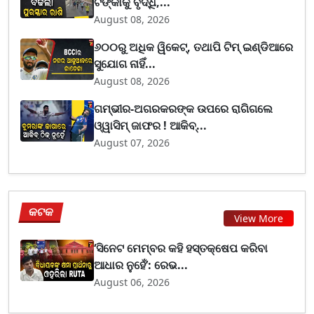
ଟଙ୍କାକୁ ବୃଦ୍ଧି,...
August 08, 2026
୬୦୦ରୁ ଅଧିକ ୱିକେଟ୍, ତଥାପି ଟିମ୍ ଇଣ୍ଡିଆରେ
ସୁଯୋଗ ନାହିଁ...
August 08, 2026
ଗମ୍ଭୀର-ଅଗରକରଙ୍କ ଉପରେ ରାଗିଗଲେ
ଓ୍ୱାସିମ୍ ଜାଫର ! ଆକିବ୍...
August 07, 2026
କଟକ
View More
‘ସିନେଟ ମେମ୍ବର କହି ହସ୍ତକ୍ଷେପ କରିବା
ଆଧାର ନୁହେଁ’: ରେଭ...
August 06, 2026