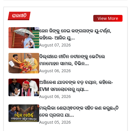
ରାଜନୀତି
View More
ଜେନ ଜିଙ୍କୁ ନେଇ କଙ୍ଗନାଙ୍କ ୟୁ-ଟର୍ଣ୍ଣ,
କହିଲେ- ଆଜିର ଯୁ...
August 07, 2026
ଦିଲ୍ଲୀରେ ନୀତିନ ନବୀନଙ୍କୁ ଭେଟିଲେ
ମନମୋହନ ସାମଲ, ବିଭିନ...
August 06, 2026
ଅଖିଳେଶ ଯାଦବଙ୍କ ବଡ଼ ବୟାନ, କହିଲେ-
EVM ସମାଲୋଚନାରୁ ଧ୍ୟା...
August 06, 2026
ମଲ୍ଲିକା ଶେରାଓ୍ଵତଙ୍କ ସହିତ କଣ କରୁଛନ୍ତି
ତେଜ ପ୍ରତାପ ଯା...
August 05, 2026