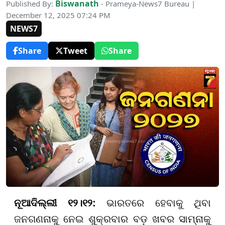
Biswanath
Published By:
- Prameya-News7 Bureau |
December 12, 2025 07:24 PM
NEWS7
Share
Tweet
Share
ନୂଆଦିଲ୍ଲୀ ୧୨।୧୨:
ଭାରତରେ ହେବାକୁ ଥିବା
ଜନଗଣନାକୁ ନେଇ ଶୁକ୍ରବାର ବଡ଼ ଖବର ସାମ୍ନାକୁ