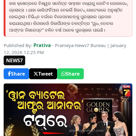
କଳା କ୍ଷେତ୍ରରେ ବିଶ୍ୱର ସର୍ବୋଚ୍ଚ ସମ୍ମାନ ମଧ୍ୟରୁ ଗୋଟିଏ ଗୋଲଡେନ୍
ଗ୍ଲୋବ୍ସ । ଯାହା କାଲିଫର୍ନିଆର ବେଭର୍ଲି ହିଲଟନ୍ ହୋଟେଲରେ ଅନୁଷ୍ଠିତ
ହୋଇଥିଲା। ବିଭିନ୍ନ ବର୍ଗରେ ବିଜେତାମାନଙ୍କୁ ପୁରସ୍କାର ପ୍ରଦାନ
କରାଯାଇଥିଲା। ଲିଓନାର୍ଡୋ ଡିକାର୍ପିଓଙ୍କ ଚଳଚ୍ଚିତ୍ର "ୱାନ୍ ବୋତଲ
ଆଫ୍ଟର ​​ଡିସରେପ୍ଟ" ଚଳିତ ବର୍ଷ ଅନେକ ପୁରସ୍କାର ପାଇଛି।
Prativa
Published By:
- Prameya-News7 Bureau | January
12, 2026 12:25 PM
NEWS7
Share
Tweet
Share