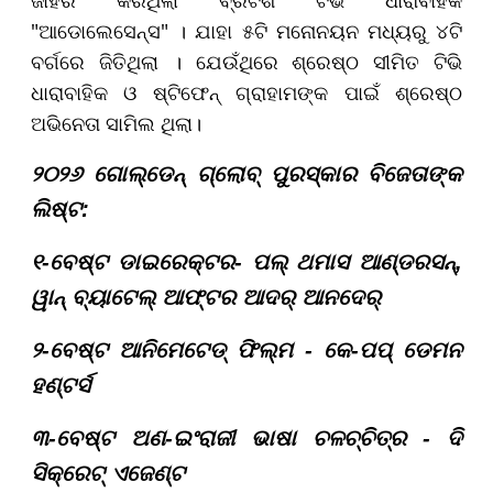
"ଆଡୋଲେସେନ୍ସ" । ଯାହା ୫ଟି ମନୋନୟନ ମଧ୍ୟରୁ ୪ଟି
ବର୍ଗରେ ଜିତିଥିଲା । ଯେଉଁଥିରେ ଶ୍ରେଷ୍ଠ ସୀମିତ ଟିଭି
ଧାରାବାହିକ ଓ ଷ୍ଟିଫେନ୍ ଗ୍ରାହାମଙ୍କ ପାଇଁ ଶ୍ରେଷ୍ଠ
ଅଭିନେତା ସାମିଲ ଥିଲା।
୨୦୨୬ ଗୋଲ୍ଡେନ୍ ଗ୍ଲୋବ୍ ପୁରସ୍କାର ବିଜେତାଙ୍କ
ଲିଷ୍ଟ:
୧-ବେଷ୍ଟ ଡାଇରେକ୍ଟର- ପଲ୍ ଥମାସ ଆଣ୍ଡରସନ୍,
ୱାନ୍ ବ୍ୟାଟେଲ୍ ଆଫ୍ଟର ଆଦର୍ ଆନଦେର୍
୨-ବେଷ୍ଟ ଆନିମେଟେଡ୍ ଫିଲ୍ମ - କେ-ପପ୍ ଡେମନ
ହଣ୍ଟର୍ସ
୩-ବେଷ୍ଟ ଅଣ-ଇଂରାଜୀ ଭାଷା ଚଳଚ୍ଚିତ୍ର - ଦି
ସିକ୍ରେଟ୍ ଏଜେଣ୍ଟ