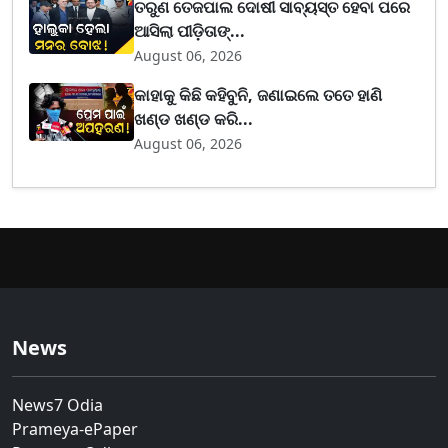
ତରୁଣ ତେଜପାଲ ଦୋଷୀ ସାବ୍ୟସ୍ତ ହେବା ପରେ
ଆସିଲା ପୀଡ଼ିତାଙ୍...
August 06, 2026
କାହାକୁ କିଛି କହିବୁନି, ଜଣାଇଲେ ତତେ ହାଣି
ଖଣ୍ଡ ଖଣ୍ଡ କରି...
August 06, 2026
News
News7 Odia
Prameya-ePaper