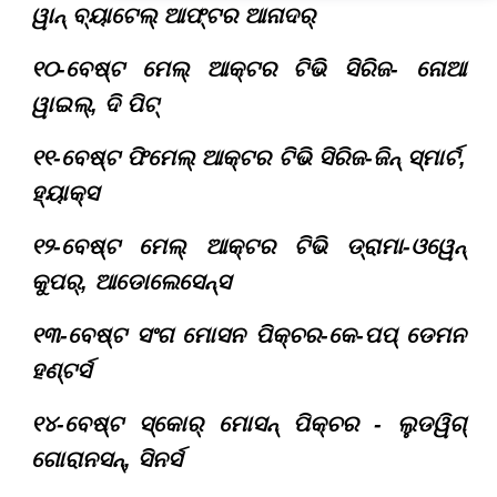
ୱାନ୍ ବ୍ୟାଟେଲ୍ ଆଫ୍ଟର ଆନାଦର୍
୧୦-ବେଷ୍ଟ ମେଲ୍ ଆକ୍ଟର ଟିଭି ସିରିଜ- ନୋଆ
ୱାଇଲ୍, ଦି ପିଟ୍
୧୧-ବେଷ୍ଟ ଫିମେଲ୍ ଆକ୍ଟର ଟିଭି ସିରିଜ-ଜିନ୍ ସ୍ମାର୍ଟ,
ହ୍ୟାକ୍ସ
୧୨-ବେଷ୍ଟ ମେଲ୍ ଆକ୍ଟର ଟିଭି ଡ୍ରାମା-ଓୱେନ୍
କୁପର୍, ଆଡୋଲେସେନ୍ସ
୧୩-ବେଷ୍ଟ ସଂଗ ମୋସନ ପିକ୍ଚର-କେ-ପପ୍ ଡେମନ
ହଣ୍ଟର୍ସ
୧୪-ବେଷ୍ଟ ସ୍କୋର୍ ମୋସନ୍ ପିକ୍ଚର - ଲୁଡୱିଗ୍
ଗୋରାନସନ୍, ସିନର୍ସ