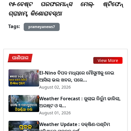
୧୫-ବେଷ୍ଟ ପରଫରମାନ୍ସ ମେଲ୍- ଷ୍ଟିଫେନ୍
ଗ୍ରାହାମ୍, କିଶୋରାବସ୍ଥା
Tags:
prameyanews7
ପାଣିପାଗ
View More
El-Nino ବିପଦ ମଧ୍ୟରେ ମୌସୁମୀକୁ ନେଇ
ଆସିଲା ଭଲ ଖବର, ପଜେ...
August 02, 2026
Weather Forecast : ଜୁଲାଇ ନିର୍ଧୁମ ଢାଳିଲା,
ଅଗଷ୍ଟ ଓ ସ...
August 01, 2026
Weather Update : ଦକ୍ଷିଣ-ପଶ୍ଚିମ