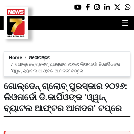
☰
Home
ମନୋରଞ୍ଜନ
ଗୋଲ୍ଡେନ୍ ଗ୍ଲୋବ୍ ପୁରସ୍କାର ୨୦୨୬: ଲିଓନାର୍ଡୋ ଡି.କାର୍ପିଓଙ୍କ
'ଓ୍ୱାନ୍ ବ୍ୟାଟଲ ଆଫ୍ଟର ଆନାଦର' ଟପ୍‌ରେ
ଗୋଲ୍ଡେନ୍ ଗ୍ଲୋବ୍ ପୁରସ୍କାର ୨୦୨୬:
ଲିଓନାର୍ଡୋ ଡି.କାର୍ପିଓଙ୍କ 'ଓ୍ୱାନ୍
ବ୍ୟାଟଲ ଆଫ୍ଟର ଆନାଦର' ଟପ୍‌ରେ