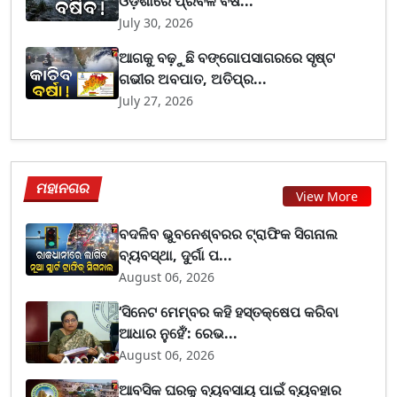
ଓଡ଼ିଶାରେ ପ୍ରବଳ ବର୍ଷ...
July 30, 2026
ଆଗକୁ ବଢ଼ୁଛି ବଙ୍ଗୋପସାଗରରେ ସୃଷ୍ଟ
ଗଭୀର ଅବପାତ, ଅତିପ୍ର...
July 27, 2026
ମହାନଗର
View More
ବଦଳିବ ଭୁବନେଶ୍ବରର ଟ୍ରାଫିକ ସିଗନାଲ
ବ୍ୟବସ୍ଥା, ଦୁର୍ଗା ପ...
August 06, 2026
‘ସିନେଟ ମେମ୍ବର କହି ହସ୍ତକ୍ଷେପ କରିବା
ଆଧାର ନୁହେଁ’: ରେଭ...
August 06, 2026
ଆବସିକ ଘରକୁ ବ୍ୟବସାୟ ପାଇଁ ବ୍ୟବହାର