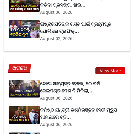
କରିବା ପ୍ରସଙ୍ଗ, ହାଉ...
August 06, 2026
ରାଷ୍ଟ୍ରପତିଙ୍କ ଗସ୍ତ ପାଇଁ ବ୍ରହ୍ମପୁର
ପୋଲିସର ଟ୍ରାଫିକ୍...
August 02, 2026
ଅପରାଧ
View More
ଦୋଷୀ ସାବ୍ୟସ୍ତ ହେଲେ, ୧୦ ବର୍ଷ
ଜେଲଦଣ୍ଡାଦେଶ ବି ମିଳିଲା,...
August 06, 2026
କନିଷ୍ଠ ଯନ୍ତ୍ରୀ ରଶ୍ମିରଞ୍ଜନ ସେଠୀ ମୃତ୍ୟୁ
ମାମଲାରେ ଟ୍ବି...
August 06, 2026