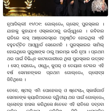
ନୂଆଦିଲ୍ଲୀ ୧୨/୦୧: ଗୋଲ୍ଡେନ୍ ଗ୍ଲୋବ୍ ପୁରସ୍କାର ।
ଯାହାକୁ କୁହାଯାଏ ଓସ୍କାରଠାରୁ ଉର୍ଦ୍ଧ୍ୱରେ । ରବିବାର
ରାତିରେ ଲସ୍ ଆଞ୍ଜେଲସ୍ରେ ଅନୁଷ୍ଠିତ ହୋଇଥିଲା ଏହି
ବହୁଚର୍ଚ୍ଚିତ ଆଓ୍ୱାର୍ଡ ସେରେମନି । ପୁରସ୍କାରର ସାମିଲ୍
ହୋଇଥିଲେ ପୁରୁଖାଙ୍କ ଠାରୁ ଆରମ୍ଭ କରି ନୂଆ । ପ୍ରଥମ
ଥର ପାଇଁ ବିଭିନ୍ନ କାଟାଗୋରୀରେ ଥିଲା ପୁରସ୍କାର ଉତ୍ସବ
। ସେଠ୍ ରୋଗେନ୍, ଓୱେନ୍ କୁପର୍ ଓ ତେୟାନା ଟେଲର ଏହି
ବର୍ଷ ସେମାନଙ୍କର ପ୍ରଥମ ଗୋଲ୍ଡେନ୍ ଗ୍ଲୋବ୍ସ
ଜିତିଥିଲେ ।
ତେବେ, ଷ୍ଟାର୍ ଏମି ପୋହେଲର୍ ଓ ଷ୍ଟେଲାନ୍ ସ୍କାର୍ସଗାର୍ଡ
ସେମାନଙ୍କ କ୍ୟାରିଅରରେ ଦ୍ୱିତୀୟ ଥର ପାଇଁ ଗୋଲ୍ଡେନ୍
ଗ୍ଲୋବ୍ସ ହାସଲ କରିଥିଲେ।lତେବେ ଏହି ରାତିରେ ଦବ୍ଦବା
ଜାହିର କରିଥିଲା ବ୍ରିଟିଶ ଟିଭି ଧାରାବାହିକ