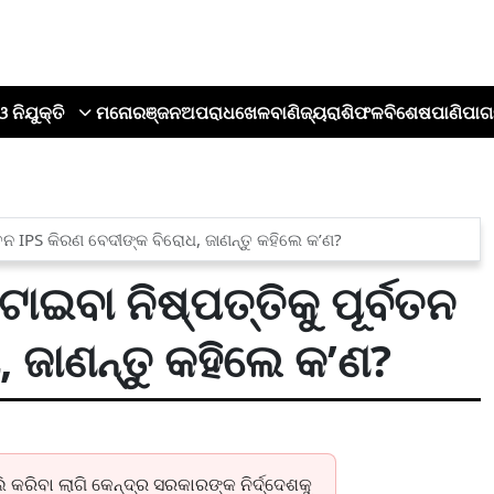
ଓ ନିଯୁକ୍ତି
ମନୋରଞ୍ଜନ
ଅପରାଧ
ଖେଳ
ବାଣିଜ୍ୟ
ରାଶିଫଳ
ବିଶେଷ
ପାଣିପାଗ
୍ବତନ IPS କିରଣ ବେଦୀଙ୍କ ବିରୋଧ, ଜାଣନ୍ତୁ କହିଲେ କ’ଣ?
ାଇବା ନିଷ୍ପତ୍ତିକୁ ପୂର୍ବତନ
 ଜାଣନ୍ତୁ କହିଲେ କ’ଣ?
 କରିବା ଲାଗି କେନ୍ଦ୍ର ସରକାରଙ୍କ ନିର୍ଦ୍ଦେଶକୁ