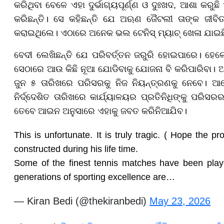
କରିଥିବା ବେଳେ ଏହା ଦୁର୍ଭାଗ୍ୟପୂର୍ଣ୍ଣ ଓ ଦୁଃଖଦ, ଆଶା କରୁ
କରିଛନ୍ତି। ସେ କହିଛନ୍ତି ଯେ ଅଋଣ ଜୈଟଲୀ ତାଙ୍କ ଜୀବିତା
କରାଇଥିଲେ। ଏଠାରେ ଅନେକ ଭଲ ଟେନିସ୍ ମ୍ୟାଚ୍ ଖେଳା ଯାଇଛ
ବେଦୀ ଲେଖିଛନ୍ତି ଯେ ପରିବର୍ତ୍ତନ ଜରୁରି ହୋଇପାରେ। ହେ
ସେଠାରେ ଆଉ କିଛି ନୂଆ ଯୋଡିବାକୁ ଯୋଜନା ବି କରିପାରିବା। ଆ
ଜୁନ ୫ ତାରିଖରେ ପରିସରକୁ ନିଜ ନିୟନ୍ତ୍ରଣକୁ ନେବେ। ଆଦ
ନିର୍ଦ୍ଦେଶିତ ତାରିଖରେ କାର୍ଯ୍ୟାଳୟର ପ୍ରତିନିଧିଙ୍କୁ ପର
ତେବେ ଆଇନ ଅନୁସାରେ ଏହାକୁ ଜବତ କରିନିଆଯିବ।
This is unfortunate. It is truly tragic. ( Hope the p
constructed during his life time.
Some of the finest tennis matches have been pla
generations of sporting excellence are…
— Kiran Bedi (@thekiranbedi)
May 23, 2026