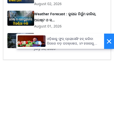
August 02, 2026
Weather Forecast : ଜୁଲାଇ ନିର୍ଧୁମ ଢାଳିଲା,
ଅଗଷ୍ଟ ଓ ସ...
August 01, 2026
Weather Update : ଦକ୍ଷିଣ-ପଶ୍ଚିମ ଓଡ଼ିଶାରେ
×
ଓଡ଼ିଶାକୁ ଫୁଡ୍ ପ୍ରୋସେସିଂ ହବ୍ କରିବା
ପ୍ରବଳ ବର୍ଷ...
ଦିଗରେ ବଡ଼ ପଦକ୍ଷେପ, ୪୨ ହଜାରରୁ
ଅଧିକ ନିଯୁକ୍ତି ସୁଯୋଗ
July 30, 2026