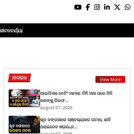
ଜୀବନଚର୍ଯ୍ୟା
ଅପରାଧ
View More
ଆଇପିଏଲ ବେଟିଂ ମାମଲା: ତିନି ମାସ ପରେ ତିନି
ଜଣଙ୍କୁ ଗିରଫ...
August 07, 2026
ଭୂତ ବଙ୍ଗଳାରେ ଚାଞ୍ଚଲ୍ୟକର ଘଟଣା, ଛାତି
ଥରାଇଦେବ ଷଡ଼ଯନ୍ତ...
August 07, 2026