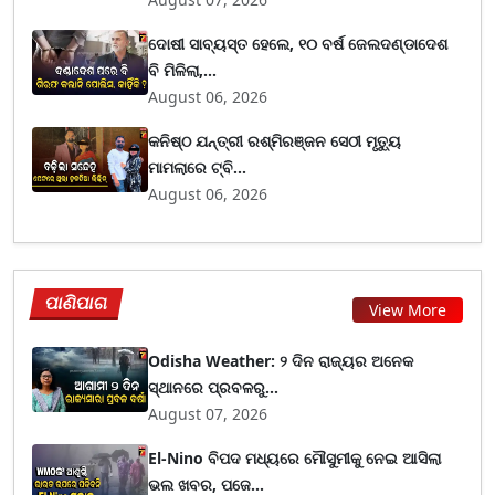
ଦୋଷୀ ସାବ୍ୟସ୍ତ ହେଲେ, ୧୦ ବର୍ଷ ଜେଲଦଣ୍ଡାଦେଶ
ବି ମିଳିଲା,...
August 06, 2026
କନିଷ୍ଠ ଯନ୍ତ୍ରୀ ରଶ୍ମିରଞ୍ଜନ ସେଠୀ ମୃତ୍ୟୁ
ମାମଲାରେ ଟ୍ବି...
August 06, 2026
ପାଣିପାଗ
View More
Odisha Weather: ୨ ଦିନ ରାଜ୍ୟର ଅନେକ
ସ୍ଥାନରେ ପ୍ରବଳରୁ...
August 07, 2026
El-Nino ବିପଦ ମଧ୍ୟରେ ମୌସୁମୀକୁ ନେଇ ଆସିଲା
ଭଲ ଖବର, ପଜେ...