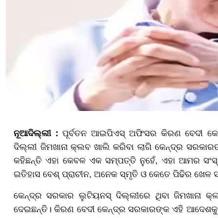
ନୂଆଦିଲ୍ଲୀ :
ପୂର୍ବତନ ଆଇପିଏସ୍ ଅଫିସର କିରଣ ବେଦୀ କେନ୍
ଦିଲ୍ଲୀ ଜିମଖାନା କ୍ଲବ ଖାଲି କରିବା ଲାଗି କେନ୍ଦ୍ର ସରକାରଙ୍କ 
କହିଛନ୍ତି ଏହା କେବଳ ଏକ ସମ୍ପତ୍ତି ନୁହେଁ, ଏହା ଆମର ସଂ
ଇତିହାସ ବେଶ୍ ପ୍ରାଚୀନ, ଅନେକ ସ୍ମୃତି ଓ କେତେ ପିଢିର ଖେଳ ସ
କେନ୍ଦ୍ର ସରକାର ଲୁଟିୟନସ୍ ଦିଲ୍ଲୀରେ ଥିବା ଜିମଖାନା କ୍ଲବ
ଦେଇଛନ୍ତି। କିରଣ ବେଦୀ କେନ୍ଦ୍ର ସରକାରଙ୍କ ଏହି ଆଦେଶକୁ