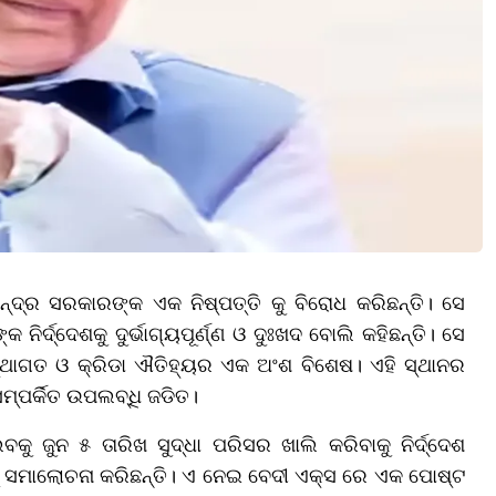
ଦ୍ର ସରକାରଙ୍କ ଏକ ନିଷ୍ପତ୍ତି କୁ ବିରୋଧ କରିଛନ୍ତି। ସେ
ନିର୍ଦ୍ଦେଶକୁ ଦୁର୍ଭାଗ୍ୟପୂର୍ଣ୍ଣ ଓ ଦୁଃଖଦ ବୋଲି କହିଛନ୍ତି। ସେ
ସ୍ଥାଗତ ଓ କ୍ରିଡା ଐତିହ୍ୟର ଏକ ଅଂଶ ବିଶେଷ। ଏହି ସ୍ଥାନର
ମ୍ପର୍କିତ ଉପଲବ୍ଧି ଜଡିତ।
କୁ ଜୁନ ୫ ତାରିଖ ସୁଦ୍ଧା ପରିସର ଖାଲି କରିବାକୁ ନିର୍ଦ୍ଦେଶ
 ସମାଲୋଚନା କରିଛନ୍ତି। ଏ ନେଇ ବେଦୀ ଏକ୍ସ ରେ ଏକ ପୋଷ୍ଟ