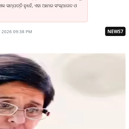
ଳ ଏକ ସମ୍ପତ୍ତି ନୁହେଁ, ଏହା ଆମର ସଂସ୍ଥାଗତ ଓ
NEWS7
, 2026 09:38 PM