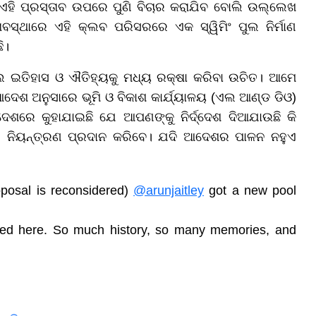
ଛି ଏହି ପ୍ରସ୍ତାବ ଉପରେ ପୁଣି ବିଚାର କରାଯିବ ବୋଲି ଉଲ୍ଲେଖ
ବସ୍ଥାରେ ଏହି କ୍ଲବ ପରିସରରେ ଏକ ସ୍ୱିମିଂ ପୁଲ ନିର୍ମାଣ
ି।
ଲେ ଇତିହାସ ଓ ଐତିହ୍ୟକୁ ମଧ୍ୟ ରକ୍ଷା କରିବା ଉଚିତ। ଆମେ
ଦେଶ ଅନୁସାରେ ଭୂମି ଓ ବିକାଶ କାର୍ଯ୍ୟାଳୟ (ଏଲ ଆଣ୍ଡ ଡିଓ)
େଶରେ କୁହାଯାଇଛି ଯେ ଆପଣଙ୍କୁ ନିର୍ଦ୍ଦେଶ ଦିଆଯାଉଛି କି
ିସରର ନିୟନ୍ତ୍ରଣ ପ୍ରଦାନ କରିବେ। ଯଦି ଆଦେଶର ପାଳନ ନହୁଏ
roposal is reconsidered)
@arunjaitley
got a new pool
yed here. So much history, so many memories, and