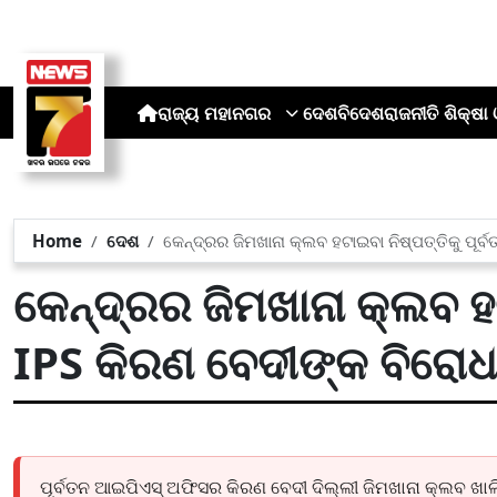
ରାଜ୍ୟ
ମହାନଗର
ଦେଶ
ବିଦେଶ
ରାଜନୀତି
ଶିକ୍ଷା 
Home
ଦେଶ
କେନ୍ଦ୍ରର ଜିମଖାନା କ୍ଲବ ହଟାଇବା ନିଷ୍ପତ୍ତିକୁ ପୂର
କେନ୍ଦ୍ରର ଜିମଖାନା କ୍ଲବ ହଟ
IPS କିରଣ ବେଦୀଙ୍କ ବିରୋଧ,
ପୂର୍ବତନ ଆଇପିଏସ୍ ଅଫିସର କିରଣ ବେଦୀ ଦିଲ୍ଲୀ ଜିମଖାନା କ୍ଲବ ଖାଲି