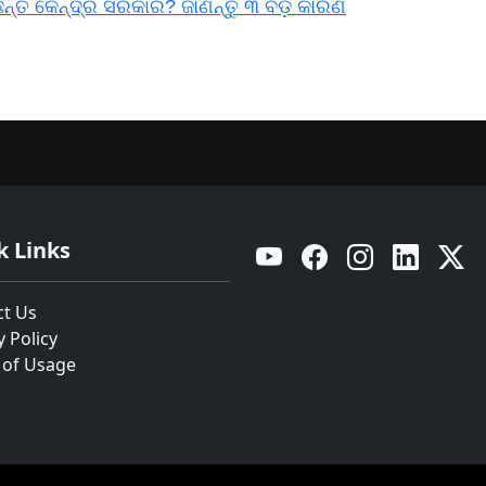
ୁଁଛନ୍ତି କେନ୍ଦ୍ର ସରକାର? ଜାଣନ୍ତୁ ୩ ବଡ଼ କାରଣ
k Links
YouTube
Facebook
Instagram
Linkedin
Twitt
ct Us
y Policy
 of Usage