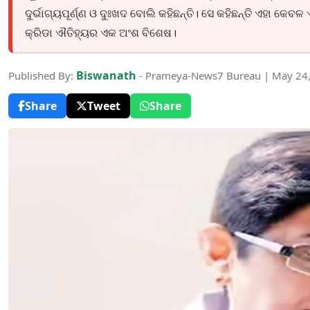
ଦୁର୍ଭାଗ୍ୟପୂର୍ଣ୍ଣ ଓ ଦୁଃଖଦ ବୋଲି କହିଛନ୍ତି। ସେ କହିଛନ୍ତି ଏହା କେବ
କ୍ରିଡା ଐତିହ୍ୟର ଏକ ଅଂଶ ବିଶେଷ।
Biswanath
Published By:
- Prameya-News7 Bureau | May 24
Share
Tweet
Share