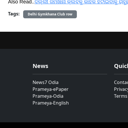
Also Read..
ଦିଲ୍ଲୀ ଜିମଖାନା କ୍ଲବକୁ କାହିଁକି ହଟାଇବାକୁ ଚାହ
Tags:
Delhi Gymkhana Club row
News
Quic
News7 Odia
Conta
Prameya-ePaper
Privac
Prameya-Odia
Terms
Prameya-English