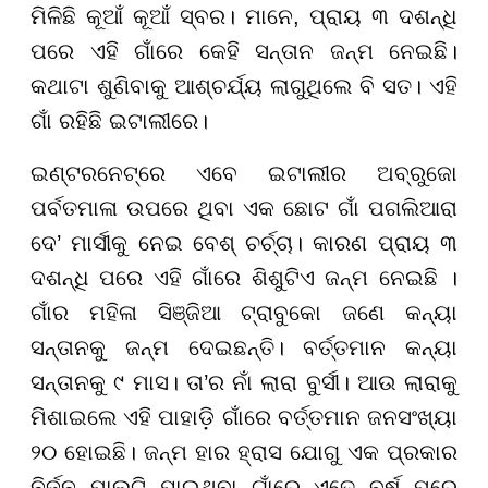
ମିଳିଛି କୂଆଁ କୂଆଁ ସ୍ବର। ମାନେ, ପ୍ରାୟ ୩ ଦଶନ୍ଧି
ପରେ ଏହି ଗାଁରେ କେହି ସନ୍ତାନ ଜନ୍ମ ନେଇଛି।
କଥାଟା ଶୁଣିବାକୁ ଆଶ୍ଚର୍ଯ୍ୟ ଲାଗୁଥିଲେ ବି ସତ। ଏହି
ଗାଁ ରହିଛି ଇଟାଲୀରେ।
ଇଣ୍ଟରନେଟ୍ରେ ଏବେ ଇଟାଲୀର ଅବ୍ରୁଜୋ
ପର୍ବତମାଳା ଉପରେ ଥିବା ଏକ ଛୋଟ ଗାଁ ପଗଲିଆରା
ଦେ’ ମାର୍ସୀକୁ ନେଇ ବେଶ୍ ଚର୍ଚ୍ଚା। କାରଣ ପ୍ରାୟ ୩
ଦଶନ୍ଧି ପରେ ଏହି ଗାଁରେ ଶିଶୁଟିଏ ଜନ୍ମ ନେଇଛି ।
ଗାଁର ମହିଳା ସିଞ୍ଜିଆ ଟ୍ରାବୁକୋ ଜଣେ କନ୍ୟା
ସନ୍ତାନକୁ ଜନ୍ମ ଦେଇଛନ୍ତି। ବର୍ତ୍ତମାନ କନ୍ୟା
ସନ୍ତାନକୁ ୯ ମାସ। ତା’ର ନାଁ ଲାରା ବୁର୍ସୀ। ଆଉ ଲାରାକୁ
ମିଶାଇଲେ ଏହି ପାହାଡ଼ି ଗାଁରେ ବର୍ତ୍ତମାନ ଜନସଂଖ୍ୟା
୨୦ ହୋଇଛି। ଜନ୍ମ ହାର ହ୍ରାସ ଯୋଗୁ ଏକ ପ୍ରକାର
ନିର୍ଜନ ପାଲଟି ଯାଇଥିବା ଗାଁରେ ଏତେ ବର୍ଷ ପରେ