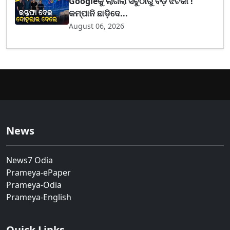
Googleକୁ ଲାଗିଲା ସବୁଠାରୁ ବଡ଼ ଝଟକା !
କମ୍ପାନି ଛାଡ଼ିଦେ...
August 06, 2026
News
News7 Odia
Prameya-ePaper
Prameya-Odia
Prameya-English
Quick Links