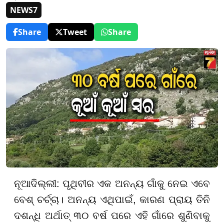
NEWS7
Share
Tweet
Share
ନୂଆଦିଲ୍ଲୀ: ପୃଥିବୀର ଏକ ଅନନ୍ୟ ଗାଁକୁ ନେଇ ଏବେ
ବେଶ୍ ଚର୍ଚ୍ଚା। ଅନନ୍ୟ ଏଥିପାଇଁ, କାରଣ ପ୍ରାୟ ତିନି
ଦଶନ୍ଧି ଅର୍ଥାତ୍ ୩୦ ବର୍ଷ ପରେ ଏହି ଗାଁରେ ଶୁଣିବାକୁ