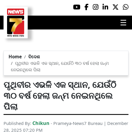
☰
Home
ବିଦେଶ
ପୃଥିବୀର ଏଭଳି ଏକ ସ୍ଥାନ, ଯେଉଁଠି ୩୦ ବର୍ଷ ହେଲା ଜନ୍ମ
ନେଇନଥିଲେ ପିଲା
ପୃଥିବୀର ଏଭଳି ଏକ ସ୍ଥାନ, ଯେଉଁଠି
୩୦ ବର୍ଷ ହେଲା ଜନ୍ମ ନେଇନଥିଲେ
ପିଲା
Chikun
Published By:
- Prameya-News7 Bureau | December
28, 2025 07:20 PM