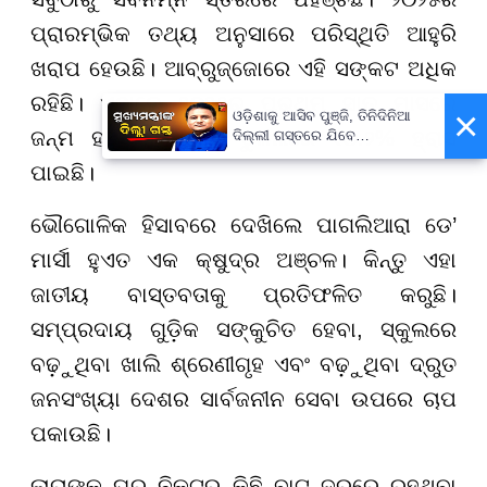
ପ୍ରାରମ୍ଭିକ ତଥ୍ୟ ଅନୁସାରେ ପରିସ୍ଥିତି ଆହୁରି
ଖରାପ ହେଉଛି। ଆବ୍ରୁଜ୍ଜୋରେ ଏହି ସଙ୍କଟ ଅଧିକ
ରହିଛି। ଏଠାରେ ୨୦୨୫ର ପ୍ରଥମ ସାତ ମାସରେ
×
ଓଡ଼ିଶାକୁ ଆସିବ ପୁଞ୍ଜି, ତିନିଦିନିଆ
ଜନ୍ମ ହାର ଗତ ବର୍ଷ ତୁଳନାରେ ୧୦.୨% ହ୍ରାସ
ଦିଲ୍ଲୀ ଗସ୍ତରେ ଯିବେ
ମୁଖ୍ୟମନ୍ତ୍ରୀ ମୋହନ ମାଝୀ
ପାଇଛି।
ଭୌଗୋଳିକ ହିସାବରେ ଦେଖିଲେ ପାଗଲିଆରା ଡେ’
ମାର୍ସୀ ହୁଏତ ଏକ କ୍ଷୁଦ୍ର ଅଞ୍ଚଳ। କିନ୍ତୁ ଏହା
ଜାତୀୟ ବାସ୍ତବତାକୁ ପ୍ରତିଫଳିତ କରୁଛି।
ସମ୍ପ୍ରଦାୟ ଗୁଡ଼ିକ ସଙ୍କୁଚିତ ହେବା, ସ୍କୁଲରେ
ବଢ଼ୁଥିବା ଖାଲି ଶ୍ରେଣୀଗୃହ ଏବଂ ବଢ଼ୁଥିବା ଦ୍ରୁତ
ଜନସଂଖ୍ୟା ଦେଶର ସାର୍ବଜନୀନ ସେବା ଉପରେ ଚାପ
ପକାଉଛି।
ଲାରାଙ୍କ ଘର ନିକଟରୁ କିଛି ବାଟ ଦୂରରେ ରହୁଥିବା