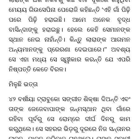
ମେୟୟ ଗିଉସେପିନା ପେରୋଜି କହିଛନ୍ତି ‘ଏହି ଗାଁ ପିଢ଼ି
ପରେ ପିଢ଼ି ହରାଇଛି। ଆମେ ଅନେକ ବୃଦ୍ଧ
ବାସିନ୍ଦାଙ୍କୁ ହରାଇଛୁ। ହେଲେ କେହି ସେମାନଙ୍କ
ସ୍ଥାନ ନେଇ ନାହାଁନ୍ତି। କିନ୍ତୁ ଲାରାଙ୍କ ଆଗମନ
ଅନ୍ୟମାନଙ୍କୁ ପ୍ରେରଣା ଦେଇପାରେ।’’ ଅବଶ୍ୟ
ସେ ଏହା ମଧ୍ୟ ସେ ସ୍ୱୀକାର କରନ୍ତି ଯେ ଏପରି
ନିଷ୍ପତ୍ତି କେତେ ବିରଳ।
ମିଳୁଛି ଭତ୍ତା
୪୨ ବର୍ଷୀୟା ଟ୍ରାବୁକୋ ସଙ୍ଗୀତ ଶିକ୍ଷା ଦିଅନ୍ତି ଏବଂ
ତାଙ୍କ ଜେଜେବାପାଙ୍କ ଜନ୍ମସ୍ଥାନ ଥିବା ଗାଁରେ
ରହିବା ପୂର୍ବରୁ ସେ ରୋମ୍ରେ ଦୀର୍ଘ ଦିନରୁ କାମ
କରୁଥିଲେ। ସେ ସହରର ଭିଡ଼ରୁ ଦୂରରେ ନିଜ ସନ୍ତାନର
ଲାଳନ- ପାଳନ କରିବାକୁ ଚାହୁଥିଲେ। ତାଙ୍କ ସ୍ବାମୀ