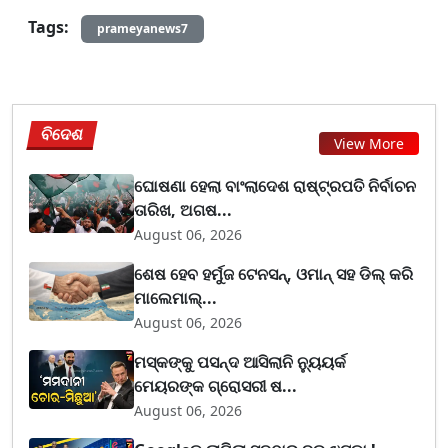
Tags:
prameyanews7
ବିଦେଶ
View More
ଘୋଷଣା ହେଲା ବାଂଲାଦେଶ ରାଷ୍ଟ୍ରପତି ନିର୍ବାଚନ
ତାରିଖ, ଅଗଷ...
August 06, 2026
ଶେଷ ହେବ ହର୍ମୁଜ ଟେନସନ୍, ଓମାନ୍ ସହ ଡିଲ୍ କରି
ମାଲେମାଲ୍...
August 06, 2026
ମସ୍କଙ୍କୁ ପସନ୍ଦ ଆସିଲାନି ନ୍ୟୁୟର୍କ
ମେୟରଙ୍କ ଗ୍ରୋସରୀ ଷ...
August 06, 2026