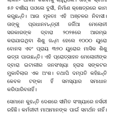
୫୬ ବର୍ଷୀୟ ପଓଲେ ବୁର୍ସୀ, ନିର୍ମାଣ କ୍ଷେତ୍ରରେ କାମ
କରୁଛନ୍ତି। ଆଉ ମୂଳତଃ ଏହି ଅଞ୍ଚଳର ନିବାସୀ।
ତାଙ୍କୁ ପ୍ରଧାନମନ୍ତ୍ରୀ ଜର୍ଜିଆ ମେଲୋନୀ
ସରକାରଙ୍କ ଦ୍ବାରା ୨୦୨୫ରେ ଆରମ୍ଭ
କରାଯାଇଥିବା ଶିଶୁ ଜନ୍ମ ହେଲେ ୧୦୦୦ ୟୁରୋ
ବୋନସ ଏବଂ ପ୍ରାୟ ୩୭୦ ୟୁରୋର ମାସିକ ଶିଶୁ
ଭତ୍ତା ପାଉଛନ୍ତି। ଏହି ପ୍ରୋତ୍ସାହନ ମେଲୋନୀଙ୍କ
ଦ୍ବାରା ଇଟାଲୀର ଜନସଂଖ୍ୟା ହ୍ରାସ ସଙ୍କଟର
ମୁକାବିଲାର ଏକ ଅଂଶ। ତଥାପି ଦମ୍ପତି କହିଛନ୍ତି
କେବଳ ଟଙ୍କା ହିଁ ସମସ୍ୟାର ସମାଧାନ
କରିପାରିବନାହିଁ।
ସେମାନେ କୁହନ୍ତି ଦେଶରେ ସୀମିତ ସଂଖ୍ୟାରେ ନର୍ସରୀ
ରହିଛି। କର୍ମଜୀବୀ ମାଆମାନଙ୍କ ପାଇଁ ସମର୍ଥନ ନାହିଁ।