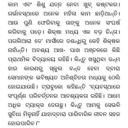
କାମ ଏବଂ ଶିଶୁ ଯତ୍ନ ନେବା ଖୁବ୍ କଷ୍ଟକର।
ଗର୍ଭାବସ୍ଥାରେ ଅନେକ ମହିଳା କାମ ଛାଡ଼ିଥାନ୍ତି।
ଆଉ ପୁଣି ଫେରିବାକୁ ତାଙ୍କୁ ଅନେକ ସଂଘର୍ଷ
କରିବାକୁ ପଡ଼େ। ଶିକ୍ଷା ମଧ୍ୟ ଏକ ବଡ଼ ଚିନ୍ତା।
ପଗଲିଆରା ଦେ’ ମାର୍ସୀରେ ଦଶନ୍ଧିରୁ କେହି ଶିକ୍ଷକ
ନାହାଁନ୍ତି। ଅବଶ୍ୟ ଆଖ- ପାଖ ଅଞ୍ଚଳରେ କିଛି
ପ୍ରାଥମିକ ବିଦ୍ୟାଳୟ ରହିଛି। କିନ୍ତୁ ଖସୁଥିବା ଜନ୍ମ
ହାର କାରଣରୁ ସ୍କୁଲ ବନ୍ଦ ହେବା ଦ୍ବାରା
ସେମାନଙ୍କ ଭବିଷ୍ୟତ ଅନିଶ୍ଚିତତା ମଧ୍ୟକୁ ଠେଲି
ହୋଇଯାଉଛି। ଟ୍ରାବୁକୋ କହିଛନ୍ତି ‘ବ୍ୟବସ୍ଥାରେ
ସଂପୂର୍ଣ୍ଣ ପରିବର୍ତ୍ତନର ଆବଶ୍ୟକତା ରହିଛି। ଆମେ
ଅଧିକ ଟ୍ୟାକ୍ସ ଦେଉଛୁ। କିନ୍ତୁ ଆମକୁ ସେଭଳି
ସୁବିଧା ମିଳୁନାହିଁ ଯାହାଦ୍ବାରା ପାରିବାରିକ ଜୀବନ ସହଜ
ହୋଇପାରିବ।’’