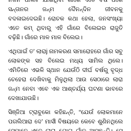
ସନ୍ତାନର ଜନ୍ମ ଦୈନନ୍ଦିନ ଜୀବନକୁ
ବଦଳାଇଦେଇଛି। ରୋଚକ କଥା ହେଲା, ଜନସଂଖ୍ୟା
ଏତେ କମ୍ ଥିବାରୁ ଏହି ଗାଁରେ ବିଲେଇର ରାଜୁତି
ବଢ଼ିଛି। ଗାଁରେ ମାଳ ମାଳ ବିଲେଇ।
ଏଥିପାଇଁ ତ’ ଲାରାj ନାମକରଣ ସମାରୋହରେ ଗାଁର ସବୁ
ଲୋକଙ୍କ ସହ ବିଲେଇ ମଧ୍ୟ ସାମିଲ ଥିଲେ।
ଏମିତିରେ ଏଭଳି ସ୍ଥାନ ଯେଉଁଠି ଦୀର୍ଘ ବର୍ଷରୁ ବୃଦ୍ଧ
ଚେହେରା ଦେଖିବାକୁ ମିଳୁଥିଲା ଆଉ ସେଠାରେ ଲାରା
ଜନ୍ମ ନେବା ଏବେ ଏକ ଆଶ୍ଚର୍ଯ୍ୟ ଘଟଣା ଭାବରେ
ଦେଖାଯାଉଛି।
ସିଞ୍ଜିଆ ଟ୍ରାବୁକୋ କହିଛନ୍ତି, ‘‘ଯେଉଁ ଲୋକମାନେ
ପଗଲିଆରା ଦେ’ ମାର୍ସୀ ବିଷୟରେ କେବେ ଶୁଣିନଥିଲେ
ସେମାନେ ଏବେ ଲାରା ଯୋଗୁ ଗାଁକୁ ଆସୁଛନ୍ତି। ସେ