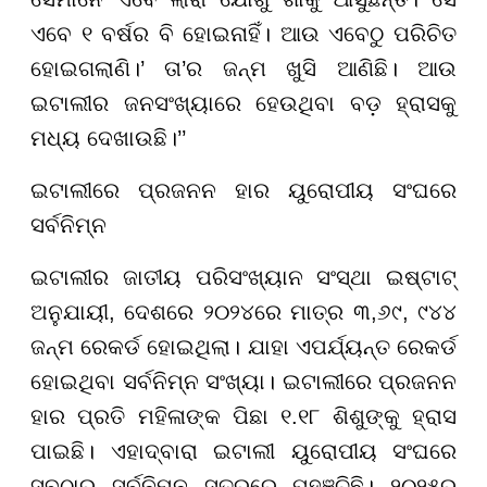
ଏବେ ୧ ବର୍ଷର ବି ହୋଇନାହିଁ। ଆଉ ଏବେଠୁ ପରିଚିତ
ହୋଇଗଲାଣି।’ ତା’ର ଜନ୍ମ ଖୁସି ଆଣିଛି। ଆଉ
ଇଟାଲୀର ଜନସଂଖ୍ୟାରେ ହେଉଥିବା ବଡ଼ ହ୍ରାସକୁ
ମଧ୍ୟ ଦେଖାଉଛି।’’
ଇଟାଲୀରେ ପ୍ରଜନନ ହାର ୟୁରୋପୀୟ ସଂଘରେ
ସର୍ବନିମ୍ନ
ଇଟାଲୀର ଜାତୀୟ ପରିସଂଖ୍ୟାନ ସଂସ୍ଥା ଇଷ୍ଟାଟ୍
ଅନୁଯାୟୀ, ଦେଶରେ ୨୦୨୪ରେ ମାତ୍ର ୩,୬୯, ୯୪୪
ଜନ୍ମ ରେକର୍ଡ ହୋଇଥିଲା। ଯାହା ଏପର୍ଯ୍ୟନ୍ତ ରେକର୍ଡ
ହୋଇଥିବା ସର୍ବନିମ୍ନ ସଂଖ୍ୟା। ଇଟାଲୀରେ ପ୍ରଜନନ
ହାର ପ୍ରତି ମହିଳାଙ୍କ ପିଛା ୧.୧୮ ଶିଶୁଙ୍କୁ ହ୍ରାସ
ପାଇଛି। ଏହାଦ୍ବାରା ଇଟାଲୀ ୟୁରୋପୀୟ ସଂଘରେ
ସବୁଠାରୁ ସର୍ବନିମ୍ନ ସ୍ତରରେ ପହଞ୍ଚିଛି। ୨୦୨୫ର