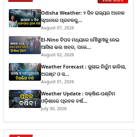
Odisha Weather: ୨ ଦିନ ରାଜ୍ୟର ଅନେକ
ସ୍ଥାନରେ ପ୍ରବଳରୁ...
August 07, 2026
El-Nino ବିପଦ ମଧ୍ୟରେ ମୌସୁମୀକୁ ନେଇ
ଆସିଲା ଭଲ ଖବର, ପଜେ...
August 02, 2026
Weather Forecast : ଜୁଲାଇ ନିର୍ଧୁମ ଢାଳିଲା,
ଅଗଷ୍ଟ ଓ ସ...
August 01, 2026
Weather Update : ଦକ୍ଷିଣ-ପଶ୍ଚିମ
ଓଡ଼ିଶାରେ ପ୍ରବଳ ବର୍ଷ...
July 30, 2026