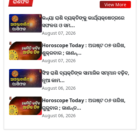
ରାଶିଫଳ
View More
କନ୍ୟା ରାଶି ବ୍ୟକ୍ତିଙ୍କୁ କାର୍ଯ୍ୟକ୍ଷେତ୍ରରେ
ସଫଳତା ଓ ସମ...
August 07, 2026
Horoscope Today : ଅଗଷ୍ଟ ୦୭ ତାରିଖ,
ଶୁକ୍ରବାର ; ଜାଣନ୍...
August 07, 2026
ସିଂହ ରାଶି ବ୍ୟକ୍ତିଙ୍କ ସାମାଜିକ ସମ୍ମାନ ବଢ଼ିବ,
ନୂଆ କାମ...
August 06, 2026
Horoscope Today : ଅଗଷ୍ଟ ୦୬ ତାରିଖ,
ଗୁରୁବାର ; ଜାଣନ୍ତ...
August 06, 2026