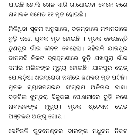
ଯାଇଛି।ହୋଲି ଖେଳ ସାରି ଗାଧୋଇବା ବେଳେ ଜଣେ
ନାବାଳକ ସମେତ ୧୧ ମୃତ ହୋଇଛି।
ମିଳିଥିବା ସୂଚନା ଅନୁସାରେ, ବଡ଼ମ୍ବାରେ ମହାନଦୀରେ
ବୁଡ଼ି ଜଣେ ଯୁବକ ମୃତ ହୋଇଛି । ମୃତକ ହେଉଛନ୍ତି
ତୁଣପୁର ଗାଁର ଜୀବନ ବେହେରା। ସହିଭଳି ଯାଜପୁର
ଦାନଗଦି ନିକଟ ବ୍ରାହ୍ମଣୀରେ ବୁଡ଼ି ଯଖପୁରା ଗାଁର
ସମୀର ମଲିକଙ୍କ ମୃତ୍ୟୁ ହୋଇଛି। ଯାଜପୁର ରୋଡ୍
ଯୋକଡ଼ିଆ ଖରସ୍ରୋତା ନଦୀରେ ଜଣକର ମୃତ ଘଟିଛି।
ମୃତକ ବ୍ୟାସନଗରର ସଂଗ୍ରାମ ଅଜିତାଭ ଦାସ।
ବଡ଼ବିଲ ଝୁମ୍ବରା ସିଜୁକଳା ପୋଖରୀରେ ବୁଡ଼ି ଜଣେ
ନାବାଳକଙ୍କ ମୃତ୍ୟୁ। ମୃତକ ଷ୍ଟେସନ ରୋଡ
ଅଞ୍ଚଳର ଅଙ୍ଗୁ ଗୋପ।
ସେହିଭଳି ଭୁବନେଶ୍ବର ବାରଙ୍ଗ ମଧୁବନ ନିକଟ