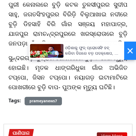
ପୁରୀ କେନାଲରେ ବୁଡ଼ି କଟକ ତୁଳସୀପୁରର ସୁଦୀପ
ସାହୁ, ଜଗତସିଂହପୁରର ବିରିଡ଼ି ବିଲୁଆଖାଇ ନଦୀରେ
ବୁଡ଼ି ଡିହସାହି ବିରି ଗାଁର ସଞ୍ଜୟ ମହାପାତ୍ର,
ଯାଜପୁର ରାମଚନ୍ଦ୍ରପୁରରେ ଖରସ୍ରୋତାରେ ବୁଡ଼ି
ଜନପଡ଼ା ଗାଁର ହିରଣ୍ୟ ବେହୁରାଙ୍କ ମୃତ୍ୟୁ ହୋଇଛି।
×
ଓଡ଼ିଶାକୁ ଫୁଡ୍ ପ୍ରୋସେସିଂ ହବ୍
କରିବା ଦିଗରେ ବଡ଼ ପଦକ୍ଷେପ, ୪୨
ସୁନ୍ଦରଗଡ଼ କୁତ୍ରାର ପୋଖରୀରେ ବୁଡ଼ି ୨ ଭାଇ ମୃତ୍ୟୁ
ହଜାରରୁ ଅଧିକ ନିଯୁକ୍ତି ସୁଯୋଗ
ହୋଇଛି। ମୃତକ ଧାଙ୍ଗରିଧୁକା ଗାଁର ଅଭିଜିତ
ଟପ୍ପୋ, ଜିସନ ଟପ୍ପୋ। ନୟାଗଡ଼ ଇଟାମାଟିରେ
ପୋଖରୀରେ ବୁଡ଼ି ବାପ- ପୁଅଙ୍କ ମୃତ୍ୟୁ ଘଟିଛି।
Tags:
prameyanews7
ପାଣିପାଗ
View More