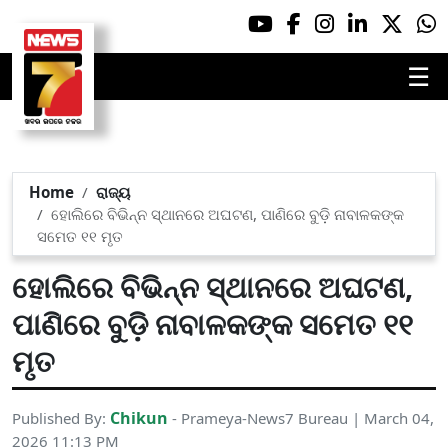
☰
Home
ରାଜ୍ୟ
ହୋଲିରେ ବିଭିନ୍ନ ସ୍ଥାନରେ ଅଘଟଣ, ପାଣିରେ ବୁଡ଼ି ନାବାଳକଙ୍କ
ସମେତ ୧୧ ମୃତ
ହୋଲିରେ ବିଭିନ୍ନ ସ୍ଥାନରେ ଅଘଟଣ,
ପାଣିରେ ବୁଡ଼ି ନାବାଳକଙ୍କ ସମେତ ୧୧
ମୃତ
Chikun
Published By:
- Prameya-News7 Bureau | March 04,
2026 11:13 PM