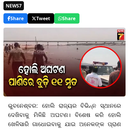
NEWS7
Share
Tweet
Share
ଭୁବନେଶ୍ବର: ହୋଲି ରାଜ୍ୟର ବିଭିନ୍ନ ସ୍ଥାନରେ
ଦେଖିବାକୁ ମିଳିଛି ଅଘଟଣ। ବିଶେଷ କରି ହୋଲି
ଖେଳିସାରି ଗାଧୋଇବାକୁ ଯାଇ ଅନେକଙ୍କ ପ୍ରାଣ