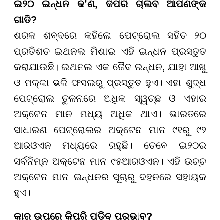
ଇ୨୦ ଇନ୍ଧନ କ’ଣ, କିପରି ଚାଲିବ ଆପଣଙ୍କ
ଗାଡି?
ଶରଳ ଶବ୍ଦରେ କହିଲେ ପେଟ୍ରୋଲ ସହିତ ୨୦
ପ୍ରତିଶତ ଇଥନଲ ମିଶାଇ ଏହି ଇନ୍ଧନ ପ୍ରସ୍ତୁତ
କରାଯାଉଛି। ଇଥନଲ ଏକ ଜୈବ ଇନ୍ଧନ, ଯାହା ଆଖୁ
ଓ ମକ୍କା ଭଳି ଫସଲରୁ ପ୍ରସ୍ତୁତ ହୁଏ। ଏହା ଶୁଦ୍ଧ
ପେଟ୍ରୋଲ ତୁଳନାରେ ଅଧିକ ସ୍ୱଚ୍ଛ ଓ ଏହାର
ଅକ୍ଟେନ ମାନ ମଧ୍ୟ ଅଧିକ ଥାଏ। ଭାରତରେ
ସାଧାରଣ ପେଟ୍ରୋଲର ଅକ୍ଟେନ ମାନ ୯୧ରୁ ୯୨
ଆରଓଏନ ମଧ୍ୟରେ ରହୁଛି। ତେବେ ଇ୨୦ର
ସର୍ବନିମ୍ନ ଅକ୍ଟେନ ମାନ ୯୫ଆରଓଏନ। ଏହି ଉଚ୍ଚ
ଅକ୍ଟେନ ମାନ ଇନ୍ଧନର ସୂଚାରୁ ଦହନରେ ସହାୟକ
ହୁଏ।
କାର ଉପରେ କିପରି ପଡିବ ପ୍ରଭାବ?