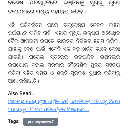
ବିଶେଷ ପରିସ୍ଥିତିରେ ଇଞ୍ଜିନକୁ ସୂଚାରୁ ରୂପେ
ଚଳାଇବାରେ ମଧ୍ୟ ସହାୟତା କରିବ।
ଏହି ପରିବର୍ତ୍ତନ ପଛର ଉଦ୍ଦେଶ୍ୟ କେବଳ ବାହନ
ପର୍ଯ୍ୟନ୍ତ ସୀମିତ ନାହିଁ। ଏହାର ମୁଖ୍ୟ ଲକ୍ଷ୍ୟ ଅଶୋଧିତ
ତୈଳ ଆମଦାନୀ ଉପରେ ଭାରତର ନିର୍ଭରତା ହ୍ରାସ କରିବା,
ଯାହାକୁ ଦେଶ ପାଇଁ ଏବେବି ଏକ ବଡ଼ ଖର୍ଚ୍ଚ ଭାବେ ଦେଖା
ଯାଉଛି। ଘରୋଇ ସ୍ତରେର ଉତ୍ପାଦିତ ଇଥନଲର
ଉପଯୋଗ ବଢାଇ ସରକାର ବୈଦେଶିକ ମୁଦ୍ରା ସଞ୍ଚୟ
କରିବା ସହିତ ସମୟ ଓ ଶକ୍ତି ସୁରକ୍ଷା ସୁଧାର କରିବାକୁ
ଆଶା ରଖିଛନ୍ତି।
Also Read...
​​​​​​​ଆରମ୍ଭ ହେଲା ନୂଆ ଆର୍ଥିକ ବର୍ଷ, ବଦଳିଗଲା ଏହି ସବୁ ନିୟମ
: ଜାଣନ୍ତୁ ୮ଟି ବଡ ପରିବର୍ତ୍ତନ ବିଷୟରେ...
Tags:
prameyanews7