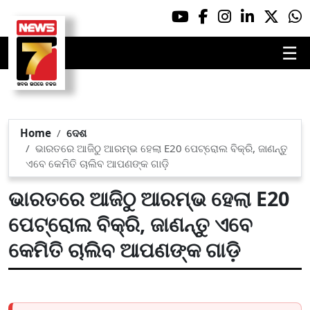
☰
Home
ଦେଶ
ଭାରତରେ ଆଜିଠୁ ଆରମ୍ଭ ହେଲା E20 ପେଟ୍ରୋଲ ବିକ୍ରି, ଜାଣନ୍ତୁ
ଏବେ କେମିତି ଚାଲିବ ଆପଣଙ୍କ ଗାଡ଼ି
ଭାରତରେ ଆଜିଠୁ ଆରମ୍ଭ ହେଲା E20
ପେଟ୍ରୋଲ ବିକ୍ରି, ଜାଣନ୍ତୁ ଏବେ
କେମିତି ଚାଲିବ ଆପଣଙ୍କ ଗାଡ଼ି