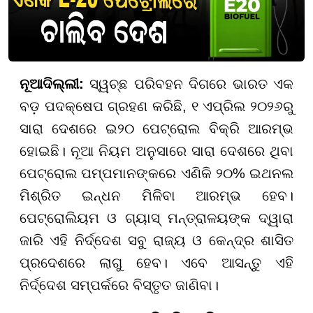
ନୂଆଦିଲ୍ଲୀ:
ସ୍ୱଚ୍ଛ ପରିବହନ ଦିଗରେ ଭାରତ ଏକ
ବଡ଼ ପଦକ୍ଷେପ ଗ୍ରହଣ କରିଛି, ୧ ଏପ୍ରିଲ ୨୦୨୬ରୁ
ସାରା ଦେଶରେ ଇ୨୦ ପେଟ୍ରୋଲ ବିକ୍ରି ଆରମ୍ଭ
ହୋଇଛି। ନୂଆ ନିୟମ ଅନୁସାରେ ସାରା ଦେଶରେ ଥିବା
ପେଟ୍ରୋଲ ପମ୍ପମାନଙ୍କରେ ଏଣିକି ୨୦% ଇଥନଲ
ମିଶ୍ରିତ ଇନ୍ଧନ ମିଳିବା ଆରମ୍ଭ ହେବ।
ପେଟ୍ରୋଲିୟମ ଓ ଗ୍ୟାସ୍ ମନ୍ତ୍ରାଳୟଙ୍କ ଦ୍ୱାରା
ଜାରି ଏହି ନିର୍ଦ୍ଦେଶ ସବୁ ରାଜ୍ୟ ଓ କେନ୍ଦ୍ର ଶାସିତ
ପ୍ରଦେଶରେ ଲାଗୁ ହେବ। ଏବେ ଆସନ୍ତୁ ଏହି
ନିର୍ଦ୍ଦେଶ ସମ୍ପର୍କରେ ବିସ୍ତୃତ ଜାଣିବା।