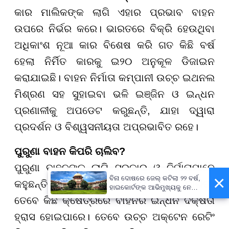
କାର ମାଲିକଙ୍କ ଲାଗି ଏହାର ପ୍ରଭାବ ବାହନ
ଉପରେ ନିର୍ଭର କରେ। ଭାରତରେ ବିକ୍ରି ହେଉଥିବା
ଅଧିକାଂଶ ନୂଆ କାର ବିଶେଷ କରି ଗତ କିଛି ବର୍ଷ
ହେଲା ନିର୍ମିତ କାରକୁ ଇ୨୦ ଅନୁକୂଳ ଡିଜାଇନ
କରାଯାଇଛି। ବାହନ ନିର୍ମାତା କମ୍ପାନୀ ଉଚ୍ଚ ଇଥନଲ
ମିଶ୍ରଣ ସହ ସୁହାଇବା ଭଳି ଇଞ୍ଜିନ ଓ ଇନ୍ଧନ
ପ୍ରଣାଳୀକୁ ଅପଡେଟ କରୁଛନ୍ତି, ଯାହା ଦ୍ୱାରା
ପ୍ରଦର୍ଶନ ଓ ବିଶ୍ୱସନୀୟତା ଅପ୍ରଭାବିତ ରହେ।
ପୁରୁଣା ବାହନ କିପରି ଚାଲିବ?
ପୁରୁଣା ବାହନଙ୍କ ଲାଗି ସରକାର ଓ ନିର୍ମାତାମାନେ
×
ବିନା ଦୋଷରେ ଜେଲ୍ କଟିଲା ୨୨ ବର୍ଷ,
କହୁଛନ୍ତି ଯେ ଇ୨୦ ଉପଯୋଗ ହୋଇ ପାରିବ।
ହାଇକୋର୍ଟଙ୍କ ଆଭିମୁଖ୍ୟକୁ ନେଇ
ସୁପ୍ରିମକୋର୍ଟଙ୍କ ଅସନ୍ତୋଷ
ତେବେ କିଛି କ୍ଷେତ୍ରରେ ବାହନର ଇନ୍ଧନ ଦକ୍ଷତା
ହ୍ରାସ ହୋଇପାରେ। ତେବେ ଉଚ୍ଚ ଅକ୍ଟେନ ରେଟିଂ