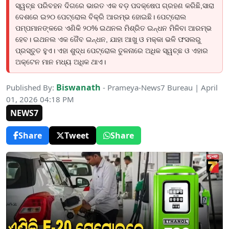
ସ୍ୱଚ୍ଛ ପରିବହନ ଦିଗରେ ଭାରତ ଏକ ବଡ଼ ପଦକ୍ଷେପ ଗ୍ରହଣ କରିଛି,ସାରା
ଦେଶରେ ଇ୨୦ ପେଟ୍ରୋଲ ବିକ୍ରି ଆରମ୍ଭ ହୋଇଛି। ପେଟ୍ରୋଲ
ପମ୍ପମାନଙ୍କରେ ଏଣିକି ୨୦% ଇଥନଲ ମିଶ୍ରିତ ଇନ୍ଧନ ମିଳିବା ଆରମ୍ଭ
ହେବ। ଇଥନଲ ଏକ ଜୈବ ଇନ୍ଧନ, ଯାହା ଆଖୁ ଓ ମକ୍କା ଭଳି ଫସଲରୁ
ପ୍ରସ୍ତୁତ ହୁଏ। ଏହା ଶୁଦ୍ଧ ପେଟ୍ରୋଲ ତୁଳନାରେ ଅଧିକ ସ୍ୱଚ୍ଛ ଓ ଏହାର
ଅକ୍ଟେନ ମାନ ମଧ୍ୟ ଅଧିକ ଥାଏ।
Biswanath
Published By:
- Prameya-News7 Bureau | April
01, 2026 04:18 PM
NEWS7
Share
Tweet
Share