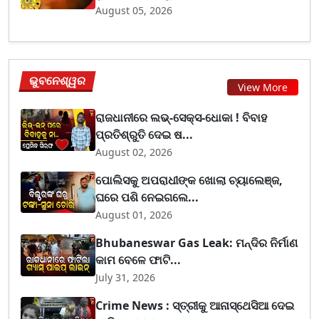
August 05, 2026
ଭୁବନେଶ୍ୱର
View More
ରାଜଧାନୀରେ ଲଭ୍-ସେକ୍ସ-ଧୋକା ! ବିବାହ
ପ୍ରତିଶ୍ରୁତି ଦେଇ ଷ...
August 02, 2026
ପୋଲିସକୁ ଅପରାଧୀଙ୍କ ଖୋଲା ଚ୍ୟାଲେଞ୍ଜ,
ଘରେ ପଶି ନେଇଗଲେ...
August 01, 2026
Bhubaneswar Gas Leak: ମନ୍ଦିର ନିର୍ମାଣ
କାମ ବେଳେ ଫାଟି...
July 31, 2026
Crime News : ସ୍ତ୍ରୀକୁ ଆନାସ୍ଥେସିଆ ଦେଇ