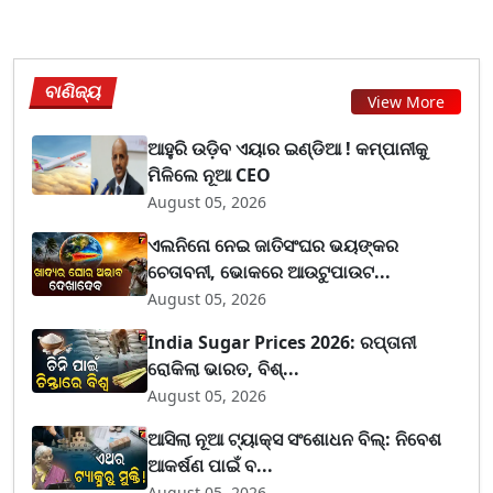
ବାଣିଜ୍ୟ
View More
ଆହୁରି ଉଡ଼ିବ ଏୟାର ଇଣ୍ଡିଆ ! କମ୍ପାନୀକୁ
ମିଳିଲେ ନୂଆ CEO
August 05, 2026
ଏଲନିନୋ ନେଇ ଜାତିସଂଘର ଭୟଙ୍କର
ଚେତାବନୀ, ଭୋକରେ ଆଉଟୁପାଉଟ...
August 05, 2026
India Sugar Prices 2026: ରପ୍ତାନୀ
ରୋକିଲା ଭାରତ, ବିଶ୍...
August 05, 2026
ଆସିଲା ନୂଆ ଟ୍ୟାକ୍ସ ସଂଶୋଧନ ବିଲ୍: ନିବେଶ
ଆକର୍ଷଣ ପାଇଁ ବ...
August 05, 2026