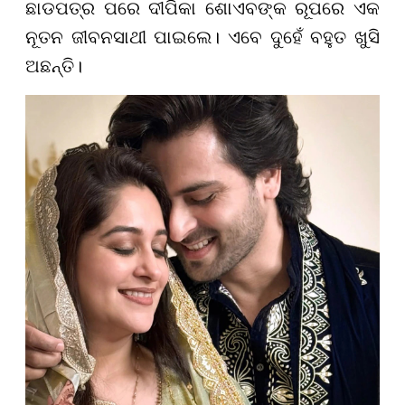
ଛାଡପତ୍ର ପରେ ଦୀପିକା ଶୋଏବଙ୍କ ରୂପରେ ଏକ
ନୂତନ ଜୀବନସାଥୀ ପାଇଲେ। ଏବେ ଦୁହେଁ ବହୁତ ଖୁସି
ଅଛନ୍ତି।