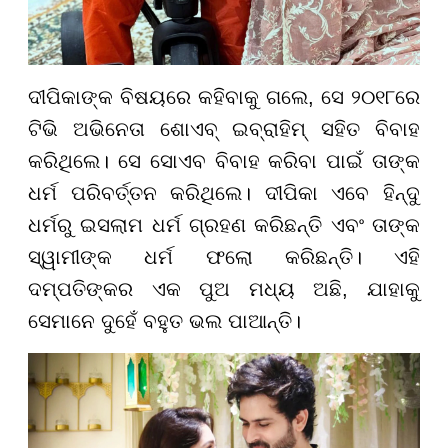
ଦୀପିକାଙ୍କ ବିଷୟରେ କହିବାକୁ ଗଲେ, ସେ ୨୦୧୮ରେ
ଟିଭି ଅଭିନେତା ଶୋଏବ୍ ଇବ୍ରାହିମ୍ ସହିତ ବିବାହ
କରିଥିଲେ। ସେ ସୋଏବ ବିବାହ କରିବା ପାଇଁ ତାଙ୍କ
ଧର୍ମ ପରିବର୍ତ୍ତନ କରିଥିଲେ। ଦୀପିକା ଏବେ ହିନ୍ଦୁ
ଧର୍ମରୁ ଇସଲାମ ଧର୍ମ ଗ୍ରହଣ କରିଛନ୍ତି ଏବଂ ତାଙ୍କ
ସ୍ୱାମୀଙ୍କ ଧର୍ମ ଫଲୋ କରିଛନ୍ତି। ଏହି
ଦମ୍ପତିଙ୍କର ଏକ ପୁଅ ମଧ୍ୟ ଅଛି, ଯାହାକୁ
ସେମାନେ ଦୁହେଁ ବହୁତ ଭଲ ପାଆନ୍ତି।