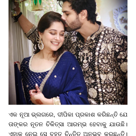
ଏକ ନୂଆ ଭ୍ଲଗରେ, ଦୀପିକା ପ୍ରକାଶ କରିଛନ୍ତି ଯେ
ତାଙ୍କର ନୂତନ ଚିକିତ୍ସା ଆରମ୍ଭ ହେବାକୁ ଯାଉଛି।
ଏହାକୁ ନେଇ ସେ ବହୁତ ଚିନ୍ତିତ ଅନୁଭବ କରୁଛନ୍ତି।