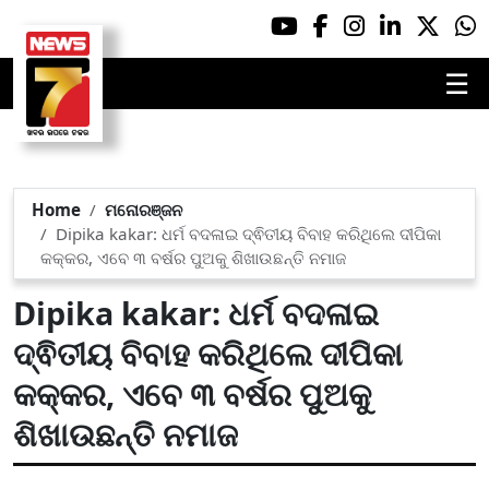
☰
Home
ମନୋରଞ୍ଜନ
Dipika kakar: ଧର୍ମ ବଦଳାଇ ଦ୍ଵିତୀୟ ବିବାହ କରିଥିଲେ ଦୀପିକା
କକ୍କର, ଏବେ ୩ ବର୍ଷର ପୁଅକୁ ଶିଖାଉଛନ୍ତି ନମାଜ
Dipika kakar: ଧର୍ମ ବଦଳାଇ
ଦ୍ଵିତୀୟ ବିବାହ କରିଥିଲେ ଦୀପିକା
କକ୍କର, ଏବେ ୩ ବର୍ଷର ପୁଅକୁ
ଶିଖାଉଛନ୍ତି ନମାଜ