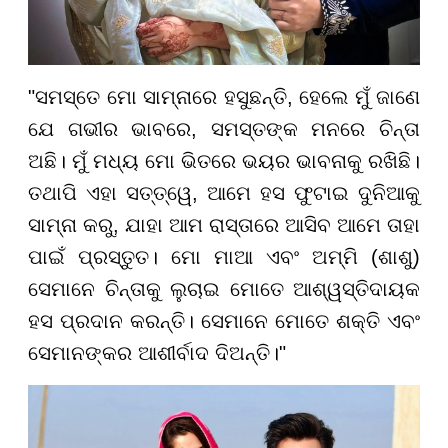
"ସମସ୍ତେ ମୋ ସାମ୍ନାରେ ହସୁଛନ୍ତି, ହେଲେ ମୁଁ ଜାଣେ
ଯେ ଗଭୀର ଭାବରେ, ସମସ୍ତଙ୍କ ମନରେ ଚିନ୍ତା
ଅଛି। ମୁଁ ମଧ୍ୟ ମୋ ଭିତରେ ଭୟର ଭାବନାକୁ ରଖିଛି।
ତଥାପି ଏହା ସତ୍ତ୍ୱେ, ଆମେ ହସ ଫୁଟାଇ ଦୁନିଆକୁ
ସାମ୍ନା କରୁ, ଯାହା ଆମ ରାସ୍ତାରେ ଆସିବ ଆମେ ତାହା
ପାଇଁ ପ୍ରସ୍ତୁତ। ମୋ ମାଆ ଏବଂ ଅମ୍ମି (ଶାଶୁ)
ସେମାନେ ଚିନ୍ତାକୁ ଲୁଚାଇ ମୋତେ ଆଶ୍ୱସ୍ତିଦାୟକ
ହସ ପ୍ରଦାନ କରନ୍ତି। ସେମାନେ ମୋତେ ଶକ୍ତି ଏବଂ
ସେମାନଙ୍କର ଆଶୀର୍ବାଦ ଦିଅନ୍ତି।"