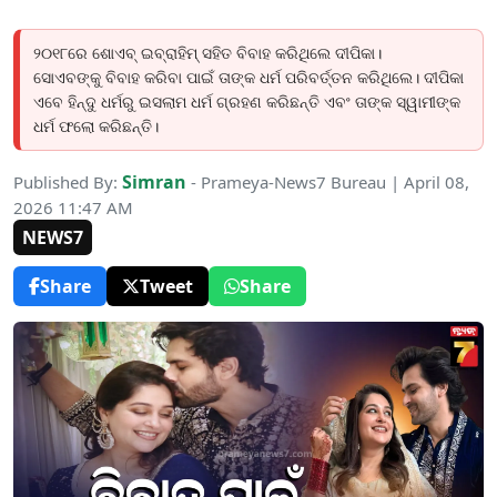
୨୦୧୮ରେ ଶୋଏବ୍ ଇବ୍ରାହିମ୍ ସହିତ ବିବାହ କରିଥିଲେ ଦୀପିକା।
ସୋଏବଙ୍କୁ ବିବାହ କରିବା ପାଇଁ ତାଙ୍କ ଧର୍ମ ପରିବର୍ତ୍ତନ କରିଥିଲେ। ଦୀପିକା
ଏବେ ହିନ୍ଦୁ ଧର୍ମରୁ ଇସଲାମ ଧର୍ମ ଗ୍ରହଣ କରିଛନ୍ତି ଏବଂ ତାଙ୍କ ସ୍ୱାମୀଙ୍କ
ଧର୍ମ ଫଲୋ କରିଛନ୍ତି।
Simran
Published By:
- Prameya-News7 Bureau | April 08,
2026 11:47 AM
NEWS7
Share
Tweet
Share