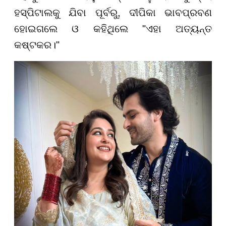
ହସ୍ପିଟାଲକୁ ଯିବା ପୂର୍ବରୁ, ଦୀପିକା ଭାବପ୍ରବଣ
ହୋଇଗଲେ ଓ କହିଥିଲେ "ଏହା ଅତ୍ୟନ୍ତ
କଷ୍ଟକର।"