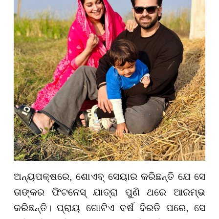
ଅନ୍ୟପକ୍ଷରେ, ଶୋଏବ୍ ସେୟାର କରିଛନ୍ତି ଯେ ସେ
ତାଙ୍କର ଫିଟନେସ୍ ଯାତ୍ରା ପୁଣି ଥରେ ଆରମ୍ଭ
କରିଛନ୍ତି। ପ୍ରାୟ ଗୋଟିଏ ବର୍ଷ ବିରତି ପରେ, ସେ