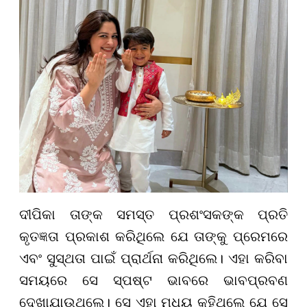
ଦୀପିକା ତାଙ୍କ ସମସ୍ତ ପ୍ରଶଂସକଙ୍କ ପ୍ରତି
କୃତଜ୍ଞତା ପ୍ରକାଶ କରିଥିଲେ ଯେ ତାଙ୍କୁ ପ୍ରେମରେ
ଏବଂ ସୁସ୍ଥତା ପାଇଁ ପ୍ରାର୍ଥନା କରିଥିଲେ। ଏହା କରିବା
ସମୟରେ ସେ ସ୍ପଷ୍ଟ ଭାବରେ ଭାବପ୍ରବଣ
ଦେଖାଯାଉଥିଲେ। ସେ ଏହା ମଧ୍ୟ କହିଥିଲେ ଯେ ସେ