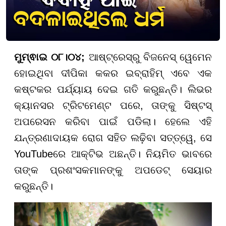
ମୁମ୍ଵାଇ ୦୮।୦୪;
ଆଷ୍ଟ୍ରେସ୍‌ରୁ ବିଜନେସ୍ ୱେମେନ
ହୋଇଥିବା ଦୀପିକା କକର ଇବ୍ରାହିମ୍ ଏବେ ଏକ
କଷ୍ଟକର ପର୍ଯ୍ୟାୟ ଦେଇ ଗତି କରୁଛନ୍ତି। ଲିଭର
କ୍ୟାନସର ଟ୍ରିଟମେଣ୍ଟ ପରେ, ତାଙ୍କୁ ସିଷ୍ଟସ୍
ଅପରେସନ କରିବା ପାଇଁ ପଡିଲା। ହେଲେ ଏହି
ଯନ୍ତ୍ରଣାଦାୟକ ରୋଗ ସହିତ ଲଢ଼ିବା ସତ୍ତ୍ୱେ, ସେ
YouTubeରେ ଆକ୍ଟିଭ ଅଛନ୍ତି। ନିୟମିତ ଭାବରେ
ତାଙ୍କ ପ୍ରଶଂସକମାନଙ୍କୁ ଅପଡେଟ୍ ସେୟାର
କରୁଛନ୍ତି।