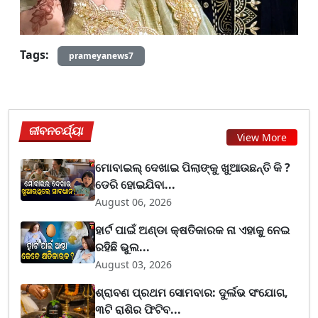
Tags:
prameyanews7
ଜୀବନଚର୍ଯ୍ୟା
View More
ମୋବାଇଲ୍ ଦେଖାଇ ପିଲାଙ୍କୁ ଖୁଆଉଛନ୍ତି କି ?
ଡେରି ହୋଇଯିବା...
August 06, 2026
ହାର୍ଟ ପାଇଁ ଅଣ୍ଡା କ୍ଷତିକାରକ ନା ଏହାକୁ ନେଇ
ରହିଛି ଭୁଲ...
August 03, 2026
ଶ୍ରାବଣ ପ୍ରଥମ ସୋମବାର: ଦୁର୍ଲଭ ସଂଯୋଗ,
୩ଟି ରାଶିର ଫିଟିବ...