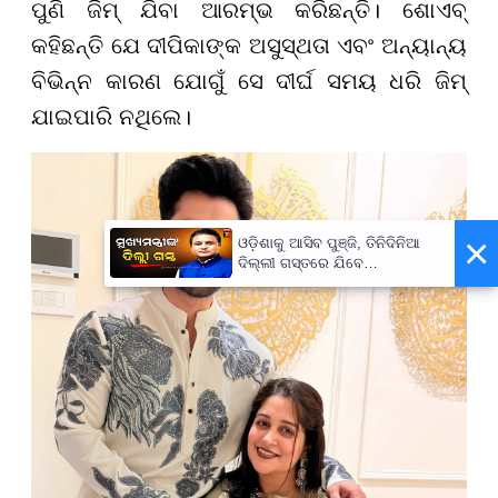
ପୁଣି ଜିମ୍ ଯିବା ଆରମ୍ଭ କରିଛନ୍ତି। ଶୋଏବ୍
କହିଛନ୍ତି ଯେ ଦୀପିକାଙ୍କ ଅସୁସ୍ଥତା ଏବଂ ଅନ୍ୟାନ୍ୟ
ବିଭିନ୍ନ କାରଣ ଯୋଗୁଁ ସେ ଦୀର୍ଘ ସମୟ ଧରି ଜିମ୍
ଯାଇପାରି ନଥିଲେ।
×
ଓଡ଼ିଶାକୁ ଆସିବ ପୁଞ୍ଜି, ତିନିଦିନିଆ
ଦିଲ୍ଲୀ ଗସ୍ତରେ ଯିବେ
ମୁଖ୍ୟମନ୍ତ୍ରୀ ମୋହନ ମାଝୀ