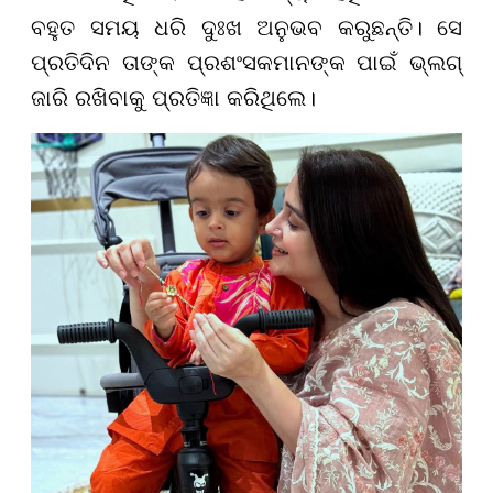
ବହୁତ ସମୟ ଧରି ଦୁଃଖ ଅନୁଭବ କରୁଛନ୍ତି। ସେ
ପ୍ରତିଦିନ ତାଙ୍କ ପ୍ରଶଂସକମାନଙ୍କ ପାଇଁ ଭ୍ଲଗ୍
ଜାରି ରଖିବାକୁ ପ୍ରତିଜ୍ଞା କରିଥିଲେ।