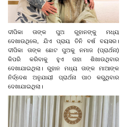
ଦୀପିକା ତାଙ୍କ ପୁଅ ରୁହାନଙ୍କୁ ମଧ୍ୟ
ଦେଖାଉଥିଲେ, ଯିଏ ପ୍ରାୟ ତିନି ବର୍ଷ ବୟସର।
ଦୀପିକା ତାଙ୍କ ଛୋଟ ପୁଅକୁ ନମାଜ (ପ୍ରାର୍ଥନା)
କିପରି କରିବାକୁ ହୁଏ ତାହା ଶିଖାଉଥିବାର
ଦେଖାଯାଇଥିଲା। ରୁହାନ ମଧ୍ୟ ତାଙ୍କ ମାଆଙ୍କ
ନିର୍ଦ୍ଦେଶ ଅନୁଯାୟୀ ପ୍ରାର୍ଥନା ପାଠ କରୁଥିବାର
ଦେଖାଯାଇଥିଲା।