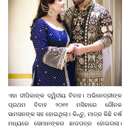
ଏହା ଦୀପିକାଙ୍କ ଦ୍ୱିତୀୟ ବିବାହ। ଅଭିନେତ୍ରୀଙ୍କ
ପ୍ରଥମ ବିବାହ ୨୦୧୧ ମସିହାରେ ରୌନକ
ସାମସନଙ୍କ ସହ ହୋଇଥିଲା। କିନ୍ତୁ, ମାତ୍ର କିଛି ବର୍ଷ
ମଧ୍ୟରେ ସେମାନଙ୍କର ଛାଡପତ୍ର ହୋଇଗଲା।