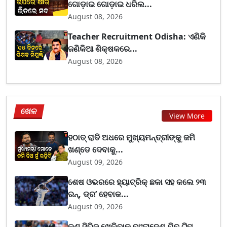
ଗୋଡ଼ାଇ ଗୋଡ଼ାଇ ଧରିଲ...
August 08, 2026
Teacher Recruitment Odisha: ଏଣିକି
ଜଣିକିଆ ଶିକ୍ଷକରେ...
August 08, 2026
ଖେଳ
View More
ହଠାତ୍ ରାତି ଅଧରେ ମୁଖ୍ୟମନ୍ତ୍ରୀଙ୍କୁ ଜମି
ଖଣ୍ଡେ ଦେବାକୁ...
August 09, 2026
ଶେଷ ଓଭରରେ ହ୍ୟାଟ୍ରିକ୍ ଛକା ସହ କଲେ ୨୩
ରନ୍, ଡ୍ର’ ହେବାକ...
August 09, 2026
କଣ ସିରିଜ୍ ଖେଳିବାକୁ ବାଂଲାଦେଶ ଯିବ ଟିମ୍