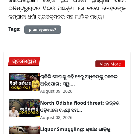
ଇନିଷ୍ଟିଚ୍ୟୁଟର ସିଇଓ ଅଛନ୍ତି। ସେ କରଣ ଜୋହରଙ୍କ
କମ୍ପାନୀ ଧର୍ମା ପ୍ରଡକ୍ସନର ସହ ମାଲିକ ମଧ୍ୟ।
Tags:
prameyanews7
ଭୁବନେଶ୍ୱର
View More
ଚାକିରି ଦେବାକୁ କହି ୧୫ରୁ ଅଧିକଙ୍କୁ ଠକେଇ
ଅଭିଯୋଗ ; ସ୍ୱା...
August 09, 2026
North Odisha flood threat: ଉତ୍ତର
ଓଡ଼ିଶାରେ ବନ୍ୟା ସମ...
August 08, 2026
Liquor Smuggling: କ୍ଷୀର ଗାଡ଼ିକୁ