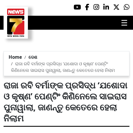
☰
Home
ଦେଶ
ରାଜା ରବି ବର୍ମାଙ୍କ ପ୍ରସିଦ୍ଧ ‘ଯଶୋଦା ଓ କୃଷ୍ଣ’ ପେଣ୍ଟିଂ
କିଣିନେଲେ ସାଇରାସ ପୁନାୱାଲା, ଜାଣନ୍ତୁ କେତେରେ ହେଲା ନିଲାମ
ରାଜା ରବି ବର୍ମାଙ୍କ ପ୍ରସିଦ୍ଧ ‘ଯଶୋଦା
ଓ କୃଷ୍ଣ’ ପେଣ୍ଟିଂ କିଣିନେଲେ ସାଇରାସ
ପୁନାୱାଲା, ଜାଣନ୍ତୁ କେତେରେ ହେଲା
ନିଲାମ