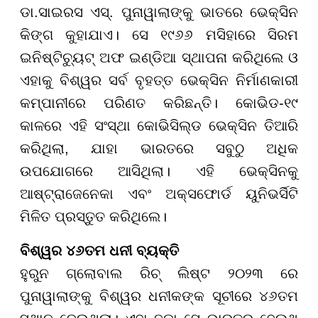
ଡା.ସାଇରସ ଏସ୍. ପୁନାୱାଲାଙ୍କୁ ଭାତରେ ଭେକ୍ସିନ
କିଙ୍ଗ କୁହାଯାଏ। ସେ ୧୯୬୬ ମସିହାରେ ସିରମ
ଇନିଷ୍ଟିଚ୍ୟୁଟ୍ ଅଫ ଇଣ୍ଡିଆ ସ୍ଥାପନା କରିଥିଲେ ଓ
ଏହାକୁ ବିଶ୍ୱର ସର୍ବ ବୃହତ୍ତ ଭେକ୍ସିନ ନିର୍ମାଣକାରୀ
କମ୍ପାନୀରେ ପରିଣତ କରିଛନ୍ତି। କୋଭିଡ-୧୯
କାଳରେ ଏହି ସଂସ୍ଥା କୋଭିସିଲ୍ଡ ଭେକ୍ସିନ ତିଆରି
କରିଥିଲା, ଯାହା ଭାରତରେ ସବୁଠୁ ଅଧିକ
ଉପଯୋଗରେ ଆସିଥିଲା। ଏହି ଭେକ୍ସିନକୁ
ଆଷ୍ଟ୍ରାଜେନେକା ଏବଂ ଅକ୍ସଫୋର୍ଡ ୟୁନିଭର୍ସିଟି
ମିଳିତ ପ୍ରସ୍ତୁତ କରିଥିଲେ।
ବିଶ୍ୱର ୪୬ତମ ଧନୀ ବ୍ୟକ୍ତି
ହୁରୁନ ଗ୍ଲୋବାଲ ରିଚ୍ ଲିଷ୍ଟ ୨୦୨୩ ରେ
ଜବତ ବାଇକ ଥାନାରୁ 
ପୁନାୱାଲାଙ୍କୁ ବିଶ୍ୱର ଧନୀକଙ୍କ ସୂଚୀରେ ୪୬ତମ
ତଦନ୍ତ ନିର୍ଦ୍ଦେଶ 