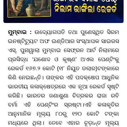
ମୁମ୍ବାଇ :
ଉଦ୍ୟୋଗପତି ତଥା ପୁଣେସ୍ଥିତ ସିରମ
ଇନଷ୍ଟିଟ୍ୟୁଟ ଅଫ ଇଣ୍ଡିଆର ସଂସ୍ଥାପକ ସାଇରସ
ଏସ୍. ପୁନାୱାଲା ମୁମ୍ବାଇ ସେଫ୍ରନ ଆର୍ଟ ନିଲାମରେ
ପ୍ରସିଦ୍ଧ ‘ଯଶୋଦ ଓ କୃଷ୍ଣ’ ଅଏଲ ପେଣ୍ଟିଂକୁ
ରେକର୍ଡ ୧୬୭.୨ କୋଟି (୧୮ ନିୟୁତ ଡଲାର)ଟଙ୍କାରେ
କିଣି ନେଇଛନ୍ତି। ତାଙ୍କର ଏହି ପଦକ୍ଷେପ ଆଧୁନିକ
ଭାରତୀୟ କଳାକ୍ଷେତ୍ରରେ ଏକ ନୂଆ ରେକର୍ଡ ସୃଷ୍ଟି
କରିଛି। ଭାରତର ଜଣାଶୁଣା ଚିତ୍ରକର ରାଜା ରବି
ବର୍ମା ଏହି ପେଣ୍ଟିଂର ସ୍ରଷ୍ଟା।ଏହି କଳାକୃତିର
ଆନୁମାନିକ ମୂଲ୍ୟ ୮୦ରୁ ୧୨୦ କୋଟି ଟଙ୍କା
ମଧ୍ୟରେ ଥିଲା। ତେବେ ଏହାର ଚୂଡ଼ାନ୍ତ ମୂଲ୍ୟ