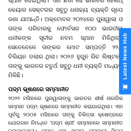
ସ୍ଥାନ ଦେଇଥିଲା। ଏହା ଛଡା ସେ ଭାରତର ହେଲଥ୍
କେୟାର ସେକ୍ଟରର ସବୁଠୁ ଧନାଢ୍ୟ ବ୍ୟକ୍ତି ରୂପେ
ଜଣା ଯାଆନ୍ତି। ଅକ୍ଟୋବର ୨୦୨୪ରେ ପୁନାୱାଲା ଓ
ତାଙ୍କ ପରିବାରକୁ ଫୋର୍ବସର ୧୦୦ ଭାରତୀୟ
ଧନୀକଙ୍କ ସୂଚୀର ନବମ ସ୍ଥାନ ମିଳିଥିଲା।
ସେତେବେଳେ ତାଙ୍କର ମୋଟ ସମ୍ପତ୍ତି ୨୨.୧
ବିଲିୟନ ଡଲାର ଥିଲା। ୨୦୨୬ ହୁରୁନ ରିଚ ଲିଷ୍ଟରେ
ତାଙ୍କୁ ଭାରତର ଚତୁର୍ଥ ସବୁଠୁ ଧନୀ ବ୍ୟକ୍ତି ମାନ୍ୟତା
ମିଳିଛି।
ପଦ୍ମ ଭୂଷଣରେ ସମ୍ମାନୀତ
୨୦୨୨ ମସିହାରେ ପୁନାୱାଲାଙ୍କୁ ଭାରତର ଶୀର୍ଷ ନାଗରିକ
ସମ୍ମାନ ପଦ୍ମ ଭୂଷଣରେ ସମ୍ମାନୀତ କରାଯାଇଥିଲା। ଏହା
ପୂର୍ବରୁ ୨୦୦୫ ମସିହାରେ ତାଙ୍କୁ ଚିକିତ୍ସା କ୍ଷେତ୍ରରେ
ଯୋଗଦାନ ନିମନ୍ତେ ‘ପଦ୍ମ ଶ୍ରୀ’ ସମ୍ମାନରେ ସମ୍ମାନୀତ
କରାଯାଇଥିଲା। ତାଙ୍କ ପୁଅ ଅଦାର ପୁନାୱାଲା ସିରମ