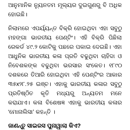
ଆନୁମାନିକ ନ୍ୟୁନତମ ମୂଲ୍ୟର ଦୁଇଗୁଣରୁ ବି ଅଧିକ
ହୋଇଛି।
ନିଲାମରେ ଏପର୍ୟ୍ୟନ୍ତ ବିକ୍ରି ହୋଇଥିବା ଏହା ସବୁଠୁ
ମହଙ୍ଗା ଭାରତୀୟ ପେଣ୍ଟିଂ। ଏହି ବିକ୍ରି ପିଛିଲା
ରେକର୍ଡ ୪୯.୨ କୋଟିକୁ ପଛରେ ପକାଇ ଦେଇଛି। ଏହା
ଆଧୁନିକ ଭାରତୀୟ କଳା ପ୍ରତି ବଢୁଥିବା ଚାହିଦା ଓ
ନିବେଶକଙ୍କ ବଢୁଥିବା ଭରସାର ସଂକେତ। ୧୮୯୦
ଦଶକରେ ତିଆରି ହୋଇଥିବା ଏହି ପେଣ୍ଟିଂର ଆକାର
୩୫x୨୮.୨୫ ଇଞ୍ଚ। ଏହାକୁ ଭାରତୀୟ କଳାର ସବୁଠୁ
ପ୍ରତିଷ୍ଠିତ କୃତି ମଧ୍ୟରୁ ଅନ୍ୟତମ ମନେ
କରାଯାଏ। କଳା ବିଶେଷଜ୍ଞ ଏହାକୁ ଭାରତୀୟ କଳାର
‘ମୋନାଲିସା’ କହନ୍ତି ।
ଜାଣନ୍ତୁ ସାଇରସ ପୁନାୱାଲା କିଏ?