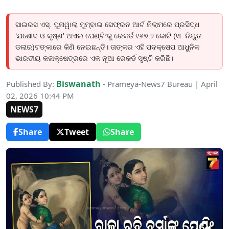
ସାଇରସ ଏସ୍. ପୁନାୱାଲା ମୁମ୍ବାଇ ସେଫ୍ରନ ଆର୍ଟ ନିଲାମରେ ପ୍ରସିଦ୍ଧ
‘ଯଶୋଦ ଓ କୃଷ୍ଣ’ ଅଏଲ ପେଣ୍ଟିଂକୁ ରେକର୍ଡ ୧୬୭.୨ କୋଟି (୧୮ ନିୟୁତ
ଡଲାର)ଟଙ୍କାରେ କିଣି ନେଇଛନ୍ତି। ତାଙ୍କର ଏହି ପଦକ୍ଷେପ ଆଧୁନିକ
ଭାରତୀୟ କଳାକ୍ଷେତ୍ରରେ ଏକ ନୂଆ ରେକର୍ଡ ସୃଷ୍ଟି କରିଛି।
Biswanath
Published By:
- Prameya-News7 Bureau | April
02, 2026 10:44 PM
NEWS7
Share
Tweet
Share