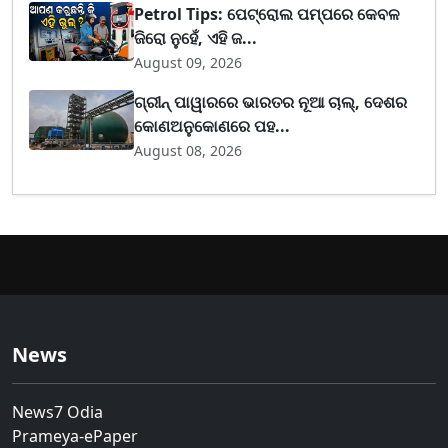
Petrol Tips: ପେଟ୍ରୋଲ ପମ୍ପରେ କେବଳ
ଜିରୋ ନୁହେଁ, ଏହି ଜ...
August 09, 2026
ଗ୍ରୀନ୍ ପାୱାରରେ ଭାରତର ନୂଆ ଚାଲ୍, ଦେଶର
କୋଣଅନୁକୋଣରେ ପହ...
August 08, 2026
News
News7 Odia
Prameya-ePaper