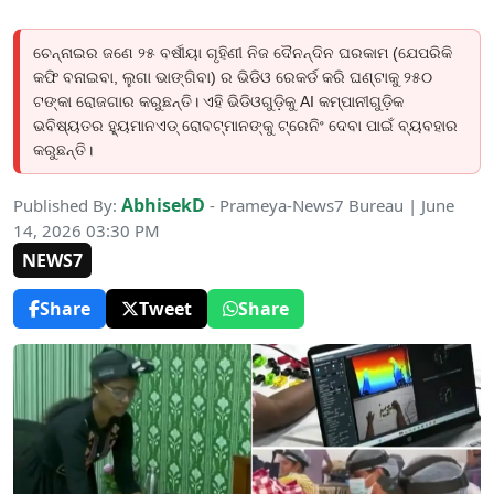
ଚେନ୍ନାଇର ଜଣେ ୨୫ ବର୍ଷୀୟା ଗୃହିଣୀ ନିଜ ଦୈନନ୍ଦିନ ଘରକାମ (ଯେପରିକି
କଫି ବନାଇବା, ଲୁଗା ଭାଙ୍ଗିବା) ର ଭିଡିଓ ରେକର୍ଡ କରି ଘଣ୍ଟାକୁ ୨୫୦
ଟଙ୍କା ରୋଜଗାର କରୁଛନ୍ତି। ଏହି ଭିଡିଓଗୁଡ଼ିକୁ AI କମ୍ପାନୀଗୁଡ଼ିକ
ଭବିଷ୍ୟତର ହ୍ୟୁମାନଏଡ୍ ରୋବଟ୍‌ମାନଙ୍କୁ ଟ୍ରେନିଂ ଦେବା ପାଇଁ ବ୍ୟବହାର
କରୁଛନ୍ତି।
AbhisekD
Published By:
- Prameya-News7 Bureau | June
14, 2026 03:30 PM
NEWS7
Share
Tweet
Share