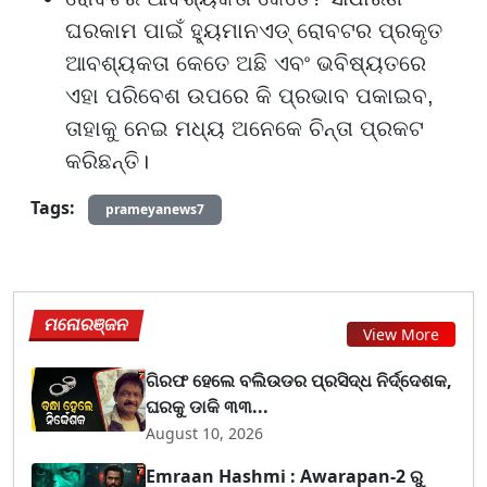
ଘରକାମ ପାଇଁ ହ୍ୟୁମାନଏଡ୍ ରୋବଟର ପ୍ରକୃତ
ଆବଶ୍ୟକତା କେତେ ଅଛି ଏବଂ ଭବିଷ୍ୟତରେ
ଏହା ପରିବେଶ ଉପରେ କି ପ୍ରଭାବ ପକାଇବ,
ତାହାକୁ ନେଇ ମଧ୍ୟ ଅନେକେ ଚିନ୍ତା ପ୍ରକଟ
କରିଛନ୍ତି।
Tags:
prameyanews7
ମନୋରଞ୍ଜନ
View More
ଗିରଫ ହେଲେ ବଲିଉଡର ପ୍ରସିଦ୍ଧ ନିର୍ଦ୍ଦେଶକ,
ଘରକୁ ଡାକି ୩୩...
August 10, 2026
Emraan Hashmi : Awarapan-2 ରୁ