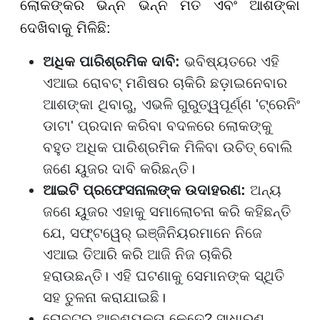
ଲୋକଙ୍କର ଭିନ୍ନ ଭିନ୍ନ ମତ ଏବଂ ଆଶଙ୍କା
ଦେଖିବାକୁ ମିଳିଛି:
ଅଧିକ ପାରିଶ୍ରମିକ ଦାବି:
ଭବିଷ୍ୟତରେ ଏହି
ଏଆଇ ରୋବଟ୍ ମଣିଷର ଚାକିରି ଛଡ଼ାଇନେବାର
ଆଶଙ୍କା ଥିବାରୁ, ଏଭଳି ଗୁରୁତ୍ୱପୂର୍ଣ୍ଣ 'ଟ୍ରେନିଂ
ଡାଟା' ପ୍ରଦାନ କରିବା ବଦଳରେ ଲୋକଙ୍କୁ
ବହୁତ ଅଧିକ ପାରିଶ୍ରମିକ ମିଳିବା ଉଚିତ୍ ବୋଲି
ଜଣେ ୟୁଜର ଦାବି କରିଛନ୍ତି।
ଆଇଟି ପ୍ରଫେସନାଲଙ୍କ ଉଦାହରଣ:
ଅନ୍ୟ
ଜଣେ ୟୁଜର ଏହାକୁ ସମାଲୋଚନା କରି କହିଛନ୍ତି
ଯେ, ସଫ୍ଟୱେର୍ ଇଞ୍ଜିନିୟରମାନେ ନିଜେ
ଏଆଇ ତିଆରି କରି ଆଜି ନିଜ ଚାକିରି
ହରାଉଛନ୍ତି। ଏହି ଘଟଣାକୁ ସେମାନଙ୍କ ସ୍ଥିତି
ସହ ତୁଳନା କରାଯାଇଛି।
ରୋବଟର ଆବଶ୍ୟକତା କେତେ? ସାଧାରଣ