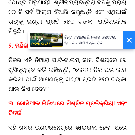
ପୋଷ୍ଟ ଅନୁଯାୟୀ, ଶ୍ରୀରାମ୍ୟଚନ୍ଦ୍ରା ଦିନକୁ ପ୍ରାୟ
୯୦ ଟି ସର୍ଟ ଫିଲ୍ମ ତିଆରି କରୁଛନ୍ତି ଏବଂ ଏଥିପାଇଁ
ତାଙ୍କୁ ଘଣ୍ଟା ପ୍ରତି ୨୫୦ ଟଙ୍କା ପାରିଶ୍ରମିକ
ମିଳୁଛି।
×
ଚିନ୍ତା ବଢାଇଲାଣି ନଦୀର ଜଳସ୍ତର,
ପୁଣି ଘାରିଲାଣି ବନ୍ୟା ଡ଼ର...
୨. ମହିଳାଙ୍କ ପ୍ରତିକ୍ରିୟା
ନିଜର ଏହି ନିଆରା ପାର୍ଟ-ଟାଇମ୍ କାମ ବିଷୟରେ ସେ
ଖୁସିବ୍ୟକ୍ତ କରି କହିଛନ୍ତି, "କେବଳ ନିଜ ଘର କାମ
କରିବା ପାଇଁ ଆପଣଙ୍କୁ ଘଣ୍ଟା ପ୍ରତି ୨୫୦ ଟଙ୍କା
ଆଉ କିଏ ଦେବ?"
୩. ସୋସିଆଲ ମିଡିଆରେ ମିଶ୍ରିତ ପ୍ରତିକ୍ରିୟା ଏବଂ
ବିତର୍କ
ଏହି ଖବର ଇଣ୍ଟରନେଟ୍ରେ ଭାଇରାଲ୍ ହେବା ପରେ