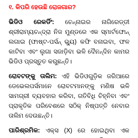
୧. କିପରି ହେଉଛି ରୋଜଗାର?
ଭିଡିଓ ରେକର୍ଡିଂ:
ଚେନ୍ନାଇର ନାଗିରେଡ୍ଡୀ
ଶ୍ରୀରାମ୍ୟଚନ୍ଦ୍ରା ନିଜ ମୁଣ୍ଡରେ ଏକ ସ୍ମାର୍ଟଫୋନ୍
ଲଗାଇ (ଫାଷ୍ଟ-ପର୍ସନ୍ ଭ୍ୟୁ) କଫି ବନାଇବା, ଫଳ
କାଟିବା ଏବଂ ଲୁଗା ସଜାଡ଼ିବା ଭଳି ଦୈନନ୍ଦିନ କାମର
ଭିଡିଓ ପ୍ରସ୍ତୁତ କରୁଛନ୍ତି।
ରୋବଟଙ୍କୁ ତାଲିମ:
ଏହି ଭିଡିଓଗୁଡ଼ିକ ଜରିଆରେ
ଡେଭେଲପର୍ସମାନେ ରୋବଟମାନଙ୍କୁ ମଣିଷ ଭଳି
ସାମଗ୍ରୀ ବ୍ୟବହାର କରିବା, ଗତିବିଧି ଚିହ୍ନିବା ଏବଂ
ପ୍ରାକୃତିକ ପରିବେଶରେ ସଠିକ୍ ନିଷ୍ପତ୍ତି ନେବାର
ତାଲିମ ଦେଉଛନ୍ତି।
ପାରିଶ୍ରମିକ:
ଏକ୍ସ (X) ରେ ହୋଇଥିବା ଏକ