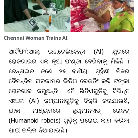
Chennai Woman Trains AI
ଆର୍ଟିଫିସିଆଲ୍ ଇଣ୍ଟେଲିଜେନ୍ସ (AI) ଯୁଗରେ
ରୋଜଗାରର ଏକ ନୂଆ ଫଣ୍ଡା ଦେଖିବାକୁ ମିଳିଛି ।
ଚେନ୍ନାଇର ଜଣେ ୨୫ ବର୍ଷୀୟା ଗୃହିଣୀ ନିଜର
ଦୈନନ୍ଦିନ ଘରକାମର ଭିଡିଓ ରେକର୍ଡିଂ କରି ଟଙ୍କା
ରୋଜଗାର କରୁଛନ୍ତି। ଏହି ଭିଡିଓଗୁଡ଼ିକୁ ବିଭିନ୍ନ
ଏଆଇ (AI) କମ୍ପାନୀଗୁଡ଼ିକୁ ବିକ୍ରି କରାଯାଉଛି,
ଯାହା ମାଧ୍ୟମରେ ହ୍ୟୁମାନଏଡ୍ ରୋବଟ୍
(Humanoid robots) ଗୁଡ଼ିକୁ ଘରୋଇ କାମ କରିବା
ପାଇଁ ତାଲିମ ଦିଆଯାଉଛି।