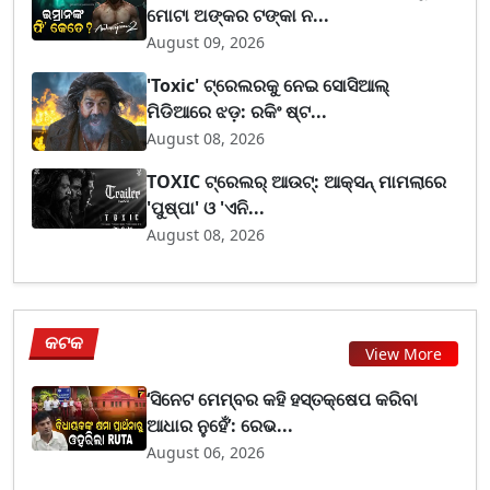
ମୋଟା ଅଙ୍କର ଟଙ୍କା ନ...
August 09, 2026
'Toxic' ଟ୍ରେଲରକୁ ନେଇ ସୋସିଆଲ୍
ମିଡିଆରେ ଝଡ଼: ରକିଂ ଷ୍ଟ...
August 08, 2026
TOXIC ଟ୍ରେଲର୍ ଆଉଟ୍: ଆକ୍ସନ୍ ମାମଲାରେ
'ପୁଷ୍ପା' ଓ 'ଏନି...
August 08, 2026
କଟକ
View More
‘ସିନେଟ ମେମ୍ବର କହି ହସ୍ତକ୍ଷେପ କରିବା
ଆଧାର ନୁହେଁ’: ରେଭ...
August 06, 2026