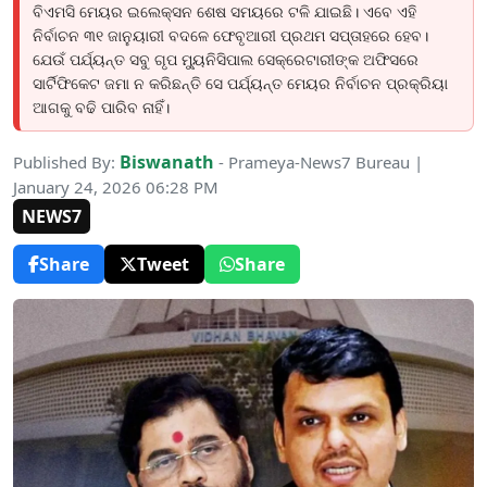
ବିଏମସି ମେୟର ଇଲେକ୍ସନ ଶେଷ ସମୟରେ ଟଳି ଯାଇଛି। ଏବେ ଏହି
ନିର୍ବାଚନ ୩୧ ଜାନୁୟାରୀ ବଦଳେ ଫେବୃଆରୀ ପ୍ରଥମ ସପ୍ତାହରେ ହେବ।
ଯେଉଁ ପର୍ଯ୍ୟନ୍ତ ସବୁ ଗୃପ ମ୍ୟୁନିସିପାଲ ସେକ୍ରେଟାରୀଙ୍କ ଅଫିସରେ
ସାର୍ଟିଫିକେଟ ଜମା ନ କରିଛନ୍ତି ସେ ପର୍ଯ୍ୟନ୍ତ ମେୟର ନିର୍ବାଚନ ପ୍ରକ୍ରିୟା
ଆଗକୁ ବଢି ପାରିବ ନାହିଁ।
Biswanath
Published By:
- Prameya-News7 Bureau |
January 24, 2026 06:28 PM
NEWS7
Share
Tweet
Share