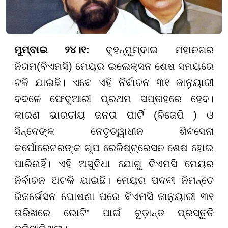
ମୁମ୍ବାଇ ୨୪।୧:
ବୃହନ୍ମୁମ୍ବାଇ ମହାନଗର
ନିଗମ(ବିଏମସି) ମେୟର ଇଲେକ୍ସନ ଶେଷ ସମୟରେ
ଟଳି ଯାଇଛି। ଏବେ ଏହି ନିର୍ବାଚନ ୩୧ ଜାନୁୟାରୀ
ବଦଳେ ଫେବୃଆରୀ ପ୍ରଥମ ସପ୍ତାହରେ ହେବ।
କାରଣ ଭାରତୀୟ ଜନତା ପାର୍ଟି (ବିଜେପି ) ଓ
ସିନ୍ଦେଙ୍କ ନେତୃତ୍ୱାଧୀନ ଶିବସେନା
କର୍ପୋରେଟରଙ୍କ ଗୃପ ରେଜିଷ୍ଟ୍ରେସନ ଶେଷ ହୋଇ
ପାରିନାହିଁ। ଏହି ଅସୁବିଧା ଯୋଗୁ ବିଏମସି ମେୟର
ନିର୍ବାଚନ ଅଟକି ଯାଇଛି। ମେୟର ପଦବୀ ନିମନ୍ତେ
ରିଜର୍ଭେସନ ଘୋଷଣା ପରେ ବିଏମସି ଜାନୁୟାରୀ ୩୧
ତାରିଖରେ ଭୋଟିଂ ପାଇଁ ଚୂଡ଼ାନ୍ତ ପ୍ରସ୍ତୁତି