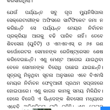
କରିସାରିଥିଲା।
ଯେଉଁ ପର୍ଯ୍ୟନ୍ତ ସବୁ ଗୃପ ମ୍ୟୁନିସିପାଲ
ସେକ୍ରେଟାରୀଙ୍କ ଅଫିସରେ ସାର୍ଟିଫିକେଟ ଜମା ନ
କରିଛନ୍ତି ସେ ପର୍ଯ୍ୟନ୍ତ ମେୟର ନିର୍ବାଚନ
ପ୍ରକ୍ରିୟା ଆଗକୁ ବଢି ପାରିବ ନାହିଁ। ତେବେ
ଶିବସେନା (ୟୁବିଟି) ଓ ଏମଏନଏସ୍ ର ୬୫ ଜଣ
କର୍ପୋରେଟର ସେମାନଙ୍କ ରେଜିଷ୍ଟ୍ରେସନ ଶେଷ
କରିଦେଇଛନ୍ତି। ଏଣୁ ମେଣ୍ଟ ଆଗେଇ ଯାଇଥିବା
ବେଳେ ସେମାନଙ୍କ ବିରୋଧି ପଛେଇ ଯାଇଛନ୍ତି।
ସୂତ୍ରରୁ ମିଳୁଥିବା ସୂଚନା ଅନୁସାରେ ଏବେ ବିଏମସି
ମେୟର ନିର୍ବାଚନ ଫେବୃଆରୀ ପ୍ରଥମ ସପ୍ତାହରେ
ହୋଇପାରେ। ଏଣୁ କାଗଜ କାମକୁ ସମୟ ମିଳିଯିବ।
ହେଲେ ବିଜେପି ଏ ସିନ୍ଦେଙ୍କ ଶିବସେନା ମଧ୍ୟରେ
ଏବେବି ଅନିଶ୍ଚିତତା ଲାଗି ରହିଛି। ଏଣୁ ମେୟର