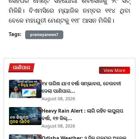
ସେହିପରି ମେଣ୍ଟ ସହଯୋଗୀ ଶିବସେନାକୁ ୨୯ ସିଟ୍
ମିଳିଛି। ବିଏମସିରେ ମ୍ୟାଜିକ ନମ୍ବର ୧୧୪ ଥିବା
ବେଳେ ମହାଯୁତୀ ମେଣ୍ଟକୁ ୧୧୮ ଆସନ ମିଳିଛି।
Tags:
prameyanews7
ପାଣିପାଗ
View More
୧୪ ତାରିଖ ଯାଏ ବର୍ଷା ସମ୍ଭାବନା, ଚେତାବନୀ
ଦେଲା ପାଣିପାଗ...
August 08, 2026
Heavy Rain Alert : ଲାଗି ରହିବ ଲଘୁଚାପ
ବର୍ଷା, ୧୭ ଜିଲ୍...
August 08, 2026
Odisha Weather: ୨ ଦିନ ରାଜ୍ୟର ଅନେକ