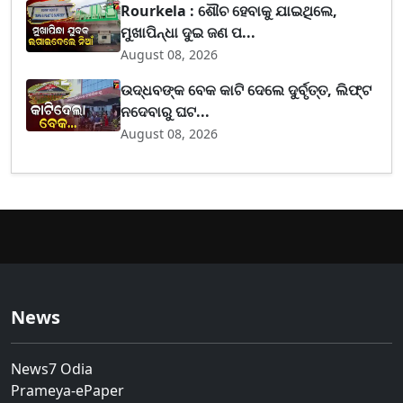
Rourkela : ଶୌଚ ହେବାକୁ ଯାଇଥିଲେ,
ମୁଖାପିନ୍ଧା ଦୁଇ ଜଣ ପ...
August 08, 2026
ଉଦ୍ଧବଙ୍କ ବେକ କାଟି ଦେଲେ ଦୁର୍ବୃତ୍ତ, ଲିଫ୍ଟ
ନଦେବାରୁ ଘଟ...
August 08, 2026
News
News7 Odia
Prameya-ePaper