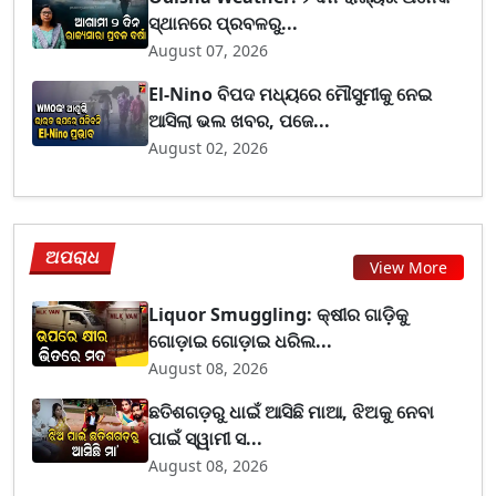
ସ୍ଥାନରେ ପ୍ରବଳରୁ...
August 07, 2026
El-Nino ବିପଦ ମଧ୍ୟରେ ମୌସୁମୀକୁ ନେଇ
ଆସିଲା ଭଲ ଖବର, ପଜେ...
August 02, 2026
ଅପରାଧ
View More
Liquor Smuggling: କ୍ଷୀର ଗାଡ଼ିକୁ
ଗୋଡ଼ାଇ ଗୋଡ଼ାଇ ଧରିଲ...
August 08, 2026
ଛତିଶଗଡ଼ରୁ ଧାଇଁ ଆସିଛି ମାଆ, ଝିଅକୁ ନେବା
ପାଇଁ ସ୍ୱାମୀ ସ...
August 08, 2026