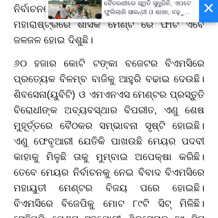
×
ବୈତରଣୀରେ ସ୍ଥିତି ସୁଧୁରିନି, ଏପଟେ
ନିର୍ବାଚନରେ ବିଳମ୍ବ ହେଉଥିବା ବେଳେ
ଫୁଲିଲାଣି ସାଳନ୍ଦୀ ଓ ଶାଖା, ବଢ଼ୁଛି
ବନ୍ୟା ଭୟ
ମହାରାଷ୍ଟ୍ରରେ ଶାସକ ମେଣ୍ଟ ରେ ଫାଟ ଏବେ
ଜଳଜଳ ହୋଇ ଦିଶୁଛି।
୬୦ ହଜାର କୋଟି ଟଙ୍କା ବଜେଟର ବିଏମସିରେ
ପ୍ରତ୍ୟେକ ବିଳମ୍ବ ବାଜିକୁ ଆହୁରି ବଢାଇ ଦେଉଛି।
ଶିବସେନା(ୟୁବିଟି) ଓ ଏମଏନଏସ ମେଣ୍ଟର ପ୍ରସ୍ତୁତି
ବିରୋଧୀଙ୍କ ଅବ୍ୟବସ୍ଥାର ବିପରୀତ, ଏଣୁ ଶେଷ
ମୁହୂର୍ତ୍ତରେ ବୈଠକର ସମ୍ଭାବନା ସୃଷ୍ଟି ହୋଇଛି।
ଏଣୁ ଫେବୃଆରୀ ଯେତିକି ପାଖଉଛି ମେୟର ପଦବୀ
କାହାକୁ ମିଳୁଛି ତାକୁ ମୁମ୍ବାଇ ଅପେକ୍ଷା କରିଛି।
ତେବେ ମେୟର ନିର୍ବାଚନକୁ ନେଇ ବିବାଦ ବିଏମସିରେ
ମହାୟୁତୀ ମେଣ୍ଟର ବିଜୟ ପରେ ହୋଇଛି।
ବିଏମସିରେ ବିଜେପିକୁ ମୋଟ ୮୯ଟି ସିଟ୍ ମିଳିଛି।