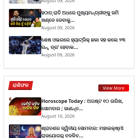
August 09, 2026
ହଠାତ୍ ରାତି ଅଧରେ ମୁଖ୍ୟମନ୍ତ୍ରୀଙ୍କୁ ଜମି
ଖଣ୍ଡେ ଦେବାକୁ...
August 09, 2026
ଶେଷ ଓଭରରେ ହ୍ୟାଟ୍ରିକ୍ ଛକା ସହ କଲେ ୨୩
ରନ୍, ଡ୍ର’ ହେବାକ...
August 09, 2026
ରାଶିଫଳ
View More
Horoscope Today : ଅଗଷ୍ଟ ୧୦ ତାରିଖ,
ସୋମବାର ; ଜାଣନ୍ତ...
August 10, 2026
ଶ୍ରାବଣର ଦ୍ୱିତୀୟ ସୋମବାର: ମହାଲକ୍ଷ୍ମୀ
ରାଜଯୋଗରୁ ବଦଳିବ...