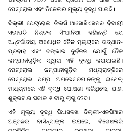
ପେଟ୍ରୋଲ ଏବଂ ଡିଜେଲର ମୂଲ୍ୟ ବୃଦ୍ଧି ପାଇଛି।
ଦିଲ୍ଲୀ ପେଟ୍ରୋଲ ଡିଲର୍ସ ଆସୋସିଏସନର ବିଦାୟୀ
ସଭାପତି ନିଶ୍ଚଳ ସିଂଘାନିଆ କହିଛନ୍ତି ଯେ
ଅନ୍ତର୍ଜାତୀୟ ଅଶୋଧିତ ତୈଳ ମୂଲ୍ୟରେ ଉତ୍ଥାନ-
ପ୍ରବାହ ଏବଂ ଟଙ୍କାର ଦୁର୍ବଳତା ଯୋଗୁଁ ତୈଳ
କମ୍ପାନୀଗୁଡ଼ିକ ଦ୍ୱାରା ଏହି ବୃଦ୍ଧି କରାଯାଇଛି।
ପେଟ୍ରୋଲ କମ୍ପାନୀଗୁଡ଼ିକ ମଧ୍ୟରାତ୍ରିରେ
ପେଟ୍ରୋଲ ପମ୍ପ ଅପରେଟରମାନଙ୍କୁ ଇମେଲ୍
ମାଧ୍ୟମରେ ଏହି ବୃଦ୍ଧି ଘୋଷଣା କରିଥିଲେ, ଯାହା
ଶୁକ୍ରବାର ସକାଳ ୬ ଟାରୁ ଲାଗୁ ହେବ।
ଏହି ମୂଲ୍ୟ ବୃଦ୍ଧି ସିଧାସଳଖ ଦିଲ୍ଲୀ-ଏନସିଆର
ଅଞ୍ଚଳର ବାସିନ୍ଦାଙ୍କ ଉପରେ, ବିଶେଷକରି
ପ୍ରତିଦିନ ଯାତାୟାତ କରୁଥିବା ଯାତ୍ରୀ,