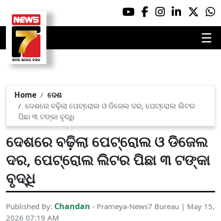
☰
Home
ଦେଶ
ଦେଶରେ ବଢ଼ିଲା ପେଟ୍ରୋଲ ଓ ଡିଜେଲ ଦର, ପେଟ୍ରୋଲ ଲିଟର
ପିଛା ୩ ଟଙ୍କା ବୃଦ୍ଧି
ଦେଶରେ ବଢ଼ିଲା ପେଟ୍ରୋଲ ଓ ଡିଜେଲ
ଦର, ପେଟ୍ରୋଲ ଲିଟର ପିଛା ୩ ଟଙ୍କା
ବୃଦ୍ଧି
Chandan
Published By:
- Prameya-News7 Bureau | May 15,
2026 07:19 AM