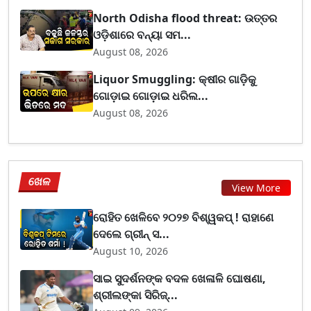
North Odisha flood threat: ଉତ୍ତର
ଓଡ଼ିଶାରେ ବନ୍ୟା ସମ...
August 08, 2026
Liquor Smuggling: କ୍ଷୀର ଗାଡ଼ିକୁ
ଗୋଡ଼ାଇ ଗୋଡ଼ାଇ ଧରିଲ...
August 08, 2026
ଖେଳ
View More
ରୋହିତ ଖେଳିବେ ୨୦୨୭ ବିଶ୍ୱକପ୍ ! ରାହାଣେ
ଦେଲେ ଗ୍ରୀନ୍ ସ...
August 10, 2026
ସାଇ ସୁଦର୍ଶନଙ୍କ ବଦଳ ଖେଳାଳି ଘୋଷଣା,
ଶ୍ରୀଲଙ୍କା ସିରିଜ୍...