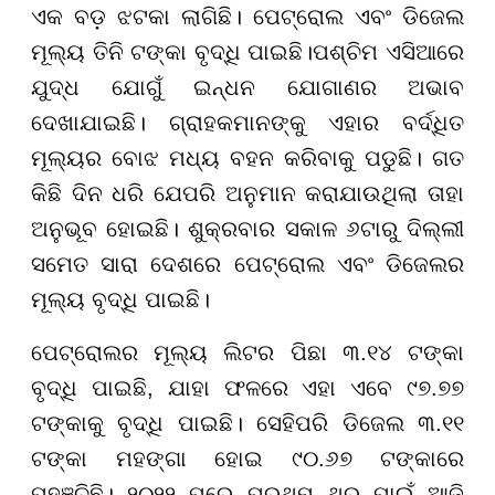
ଏକ ବଡ଼ ଝଟକା ଲାଗିଛି। ପେଟ୍ରୋଲ ଏବଂ ଡିଜେଲ
ମୂଲ୍ୟ ତିନି ଟଙ୍କା ବୃଦ୍ଧି ପାଇଛି।ପଶ୍ଚିମ ଏସିଆରେ
ଯୁଦ୍ଧ ଯୋଗୁଁ ଇନ୍ଧନ ଯୋଗାଣର ଅଭାବ
ଦେଖାଯାଇଛି। ଗ୍ରାହକମାନଙ୍କୁ ଏହାର ବର୍ଦ୍ଧିତ
ମୂଲ୍ୟର ବୋଝ ମଧ୍ୟ ବହନ କରିବାକୁ ପଡୁଛି। ଗତ
କିଛି ଦିନ ଧରି ଯେପରି ଅନୁମାନ କରାଯାଉଥିଲା ତାହା
ଅନୁଭୂବ ହୋଇଛି। ଶୁକ୍ରବାର ସକାଳ ୬ଟାରୁ ଦିଲ୍ଲୀ
ସମେତ ସାରା ଦେଶରେ ପେଟ୍ରୋଲ ଏବଂ ଡିଜେଲର
ମୂଲ୍ୟ ବୃଦ୍ଧି ପାଇଛି।
ପେଟ୍ରୋଲର ମୂଲ୍ୟ ଲିଟର ପିଛା ୩.୧୪ ଟଙ୍କା
ବୃଦ୍ଧି ପାଇଛି, ଯାହା ଫଳରେ ଏହା ଏବେ ୯୭.୭୭
ଟଙ୍କାକୁ ବୃଦ୍ଧି ପାଇଛି। ସେହିପରି ଡିଜେଲ ୩.୧୧
ଟଙ୍କା ମହଙ୍ଗା ହୋଇ ୯୦.୬୭ ଟଙ୍କାରେ
ପହଞ୍ଚିଛି। ୨୦୨୨ ପରେ ପ୍ରଥମ ଥର ପାଇଁ ଆଜି