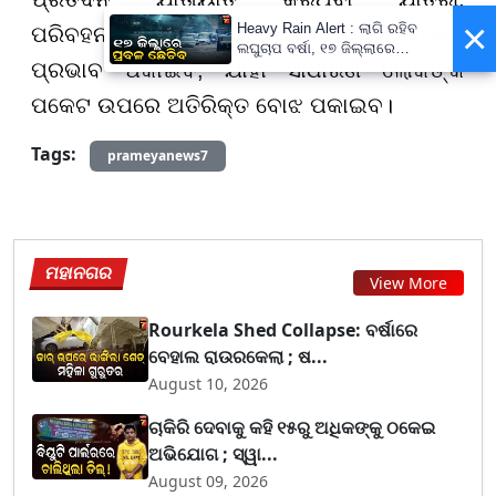
×
Heavy Rain Alert : ଲାଗି ରହିବ
ପରିବହନକାରୀ ଏବଂ ଛୋଟ ବ୍ୟବସାୟ ଉପରେ
ଲଘୁଚାପ ବର୍ଷା, ୧୭ ଜିଲ୍ଲାରେ
ପ୍ରଭାବ ପକାଇବ, ଯାହା ସାଧାରଣ ଲୋକଙ୍କ
କାଚିବ, ଡରାଇଲାଣି ଆଉ ଏକ ବନ୍ୟା
ପକେଟ ଉପରେ ଅତିରିକ୍ତ ବୋଝ ପକାଇବ।
Tags:
prameyanews7
ମହାନଗର
View More
Rourkela Shed Collapse: ବର୍ଷାରେ
ବେହାଲ ରାଉରକେଲା ; ଷ...
August 10, 2026
ଚାକିରି ଦେବାକୁ କହି ୧୫ରୁ ଅଧିକଙ୍କୁ ଠକେଇ
ଅଭିଯୋଗ ; ସ୍ୱା...
August 09, 2026