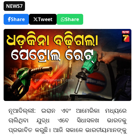
NEWS7
Share
Tweet
Share
ନୂଆଦିଲ୍ଲୀ: ଇରାନ ଏବଂ ଆମେରିକା ମଧ୍ୟରେ
ଚାଲିଥିବା ଯୁଦ୍ଧ ଏବେ ସିଧାସଳଖ ଭାରତକୁ
ପ୍ରଭାବିତ କରୁଛି। ଆଜି ସକାଳେ ଭାରତୀୟମାନଙ୍କୁ