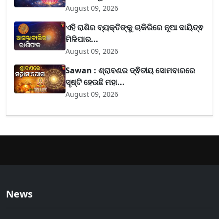
August 09, 2026
ଏହି ରାଶିର ବ୍ୟକ୍ତିଙ୍କୁ ଚାକିରିରେ ନୂଆ ଦାୟିତ୍ଵ
ମିଳିପାର...
August 09, 2026
Sawan : ଶ୍ରାବଣର ଦ୍ଵିତୀୟ ସୋମବାରରେ
ସୃଷ୍ଟି ହେଉଛି ମହା...
August 09, 2026
News