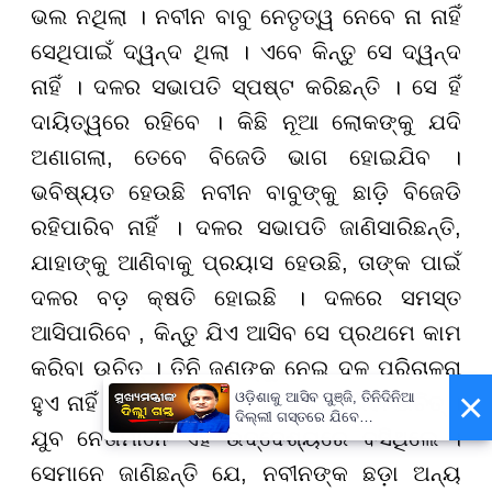
ଭଲ ନଥିଲା । ନବୀନ ବାବୁ ନେତୃତ୍ୱ ନେବେ ନା ନାହିଁ
ସେଥିପାଇଁ ଦ୍ୱନ୍ଦ ଥିଲା । ଏବେ କିନ୍ତୁ ସେ ଦ୍ୱନ୍ଦ
ନାହିଁ । ଦଳର ସଭାପତି ସ୍ପଷ୍ଟ କରିଛନ୍ତି । ସେ ହିଁ
ଦାୟିତ୍ୱରେ ରହିବେ । କିଛି ନୂଆ ଲୋକଙ୍କୁ ଯଦି
ଅଣାଗଲା, ତେବେ ବିଜେଡି ଭାଗ ହୋଇଯିବ ।
ଭବିଷ୍ୟତ ହେଉଛି ନବୀନ ବାବୁଙ୍କୁ ଛାଡ଼ି ବିଜେଡି
ରହିପାରିବ ନାହିଁ । ଦଳର ସଭାପତି ଜାଣିସାରିଛନ୍ତି,
ଯାହାଙ୍କୁ ଆଣିବାକୁ ପ୍ରୟାସ ହେଉଛି, ତାଙ୍କ ପାଇଁ
ଦଳର ବଡ଼ କ୍ଷତି ହୋଇଛି । ଦଳରେ ସମସ୍ତ
ଆସିପାରିବେ , କିନ୍ତୁ ଯିଏ ଆସିବ ସେ ପ୍ରଥମେ କାମ
କରିବା ଉଚିତ୍ । ତିନି ଜଣଙ୍କୁ ନେଇ ଦଳ ପରିଚାଳନା
×
ଓଡ଼ିଶାକୁ ଆସିବ ପୁଞ୍ଜି, ତିନିଦିନିଆ
ହୁଏ ନାହିଁ । ଗୋଟିଏ ଟିମ୍ ହୋଇ କାମ କରିବା ଉଚିତ୍ ।
ଦିଲ୍ଲୀ ଗସ୍ତରେ ଯିବେ
ଯୁବ ନେତାମାନେ ଏହି ଉଦ୍ଦେଶ୍ୟରେ ବସିଥିଲେ ।
ମୁଖ୍ୟମନ୍ତ୍ରୀ ମୋହନ ମାଝୀ
ସେମାନେ ଜାଣିଛନ୍ତି ଯେ, ନବୀନଙ୍କ ଛଡ଼ା ଅନ୍ୟ