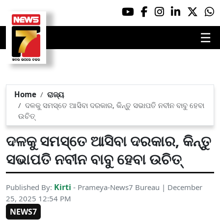
☰
Home
ରାଜ୍ୟ
ଦଳକୁ ସମସ୍ତେ ଆସିବା ଦରକାର, କିନ୍ତୁ ସଭାପତି ନବୀନ ବାବୁ ହେବା
ଉଚିତ୍
ଦଳକୁ ସମସ୍ତେ ଆସିବା ଦରକାର, କିନ୍ତୁ
ସଭାପତି ନବୀନ ବାବୁ ହେବା ଉଚିତ୍
Kirti
Published By:
- Prameya-News7 Bureau | December
25, 2025 12:54 PM
NEWS7