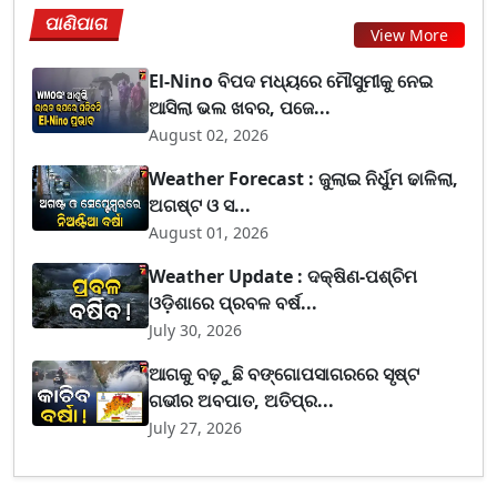
ପାଣିପାଗ
View More
El-Nino ବିପଦ ମଧ୍ୟରେ ମୌସୁମୀକୁ ନେଇ
ଆସିଲା ଭଲ ଖବର, ପଜେ...
August 02, 2026
Weather Forecast : ଜୁଲାଇ ନିର୍ଧୁମ ଢାଳିଲା,
ଅଗଷ୍ଟ ଓ ସ...
August 01, 2026
Weather Update : ଦକ୍ଷିଣ-ପଶ୍ଚିମ
ଓଡ଼ିଶାରେ ପ୍ରବଳ ବର୍ଷ...
July 30, 2026
ଆଗକୁ ବଢ଼ୁଛି ବଙ୍ଗୋପସାଗରରେ ସୃଷ୍ଟ
ଗଭୀର ଅବପାତ, ଅତିପ୍ର...
July 27, 2026