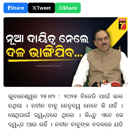
Share
Tweet
Share
ଭୁବନେଶ୍ୱର ୨୫।୧୨ : ୨୦୨୫ ବିଜେଡି ପାଇଁ ଭଲ
ନଥିଲା । ନବୀନ ବାବୁ ନେତୃତ୍ୱ ନେବେ କି ନାହିଁ ।
ସେଥିପାଇଁ ଦ୍ୱନ୍ଦରେ ଥିଲେ । କିନ୍ତୁ ଏବେ ସେ
ଦ୍ୱନ୍ଦ ଆଉ ନାହିଁ । ନବୀନ ବାବୁଙ୍କ ବଦଳରେ ଯଦି