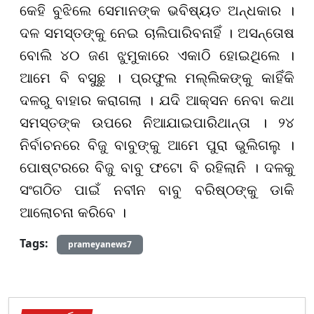
କେହି ବୁଝିଲେ ସେମାନଙ୍କ ଭବିଷ୍ୟତ ଅନ୍ଧକାର ।
ଦଳ ସମସ୍ତଙ୍କୁ ନେଇ ଚାଲିପାରିବନାହିଁ । ଅସନ୍ତୋଷ
ବୋଲି ୪୦ ଜଣ ଝୁମୁକାରେ ଏକାଠି ହୋଇଥିଲେ ।
ଆମେ ବି ବସୁଛୁ । ପ୍ରଫୁଲ ମଲ୍ଲିକଙ୍କୁ କାହିଁକି
ଦଳରୁ ବାହାର କରାଗଲା । ଯଦି ଆକ୍ସନ ନେବା କଥା
ସମସ୍ତଙ୍କ ଉପରେ ନିଆଯାଇପାରିଥାନ୍ତା । ୨୪
ନିର୍ବାଚନରେ ବିଜୁ ବାବୁଙ୍କୁ ଆମେ ପୁରା ଭୁଲିଗଲୁ ।
ପୋଷ୍ଟରରେ ବିଜୁ ବାବୁ ଫଟୋ ବି ରହିଲାନି । ଦଳକୁ
ସଂଗଠିତ ପାଇଁ ନବୀନ ବାବୁ ବରିଷ୍ଠଙ୍କୁ ଡାକି
ଆଲୋଚନା କରିବେ ।
Tags:
prameyanews7