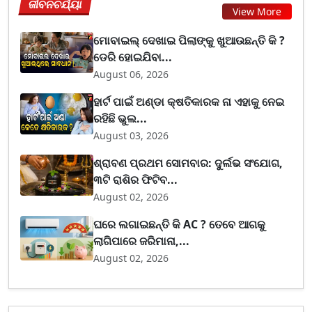
ଜୀବନଚର୍ଯ୍ୟା
View More
ମୋବାଇଲ୍ ଦେଖାଇ ପିଲାଙ୍କୁ ଖୁଆଉଛନ୍ତି କି ?
ଡେରି ହୋଇଯିବା...
August 06, 2026
ହାର୍ଟ ପାଇଁ ଅଣ୍ଡା କ୍ଷତିକାରକ ନା ଏହାକୁ ନେଇ
ରହିଛି ଭୁଲ...
August 03, 2026
ଶ୍ରାବଣ ପ୍ରଥମ ସୋମବାର: ଦୁର୍ଲଭ ସଂଯୋଗ,
୩ଟି ରାଶିର ଫିଟିବ...
August 02, 2026
ଘରେ ଲଗାଇଛନ୍ତି କି AC ? ତେବେ ଆଗକୁ
ଲାଗିପାରେ ଜରିମାନା,...
August 02, 2026