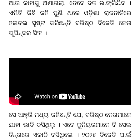
ଆଉ କାହାକୁ ଅଣାଗଲା, ତେବେ ଦଳ ଭାଙ୍ଗିଯିବ ।
ଏମିତି କିଛି କହି ପୁଣି ଥରେ ଓଡ଼ିଶା ରାଜନୀତିରେ
ହଇଚଇ ସୃଷ୍ଟ କରିଛନ୍ତି ବରିଷ୍ଠ ବିଜେଡି ନେତା
ଭୂପିନ୍ଦର ସିଂହ ।
ସେ ଆହୁରି ମଧ୍ୟ କହିଛନ୍ତି ଯେ, ବରିଷ୍ଠ ନେତାମାନେ
ଯାହା ଭାବି ବସିଥିଲୁ । ଏବେ ଜୁନିୟରମାନେ ବି ସେଇ
ଚିନ୍ତାରେ ଏକାଠି ବସିଥିଲେ । ୨୦୨୫ ବିଜେଡି ପାଇଁ