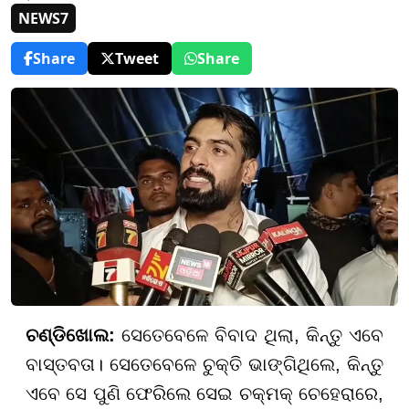
NEWS7
Share
Tweet
Share
ଚଣ୍ଡିଖୋଲ:
ସେତେବେଳେ ବିବାଦ ଥିଲା, କିନ୍ତୁ ଏବେ
ବାସ୍ତବତା। ସେତେବେଳେ ଚୁକ୍ତି ଭାଙ୍ଗିଥିଲେ, କିନ୍ତୁ
ଏବେ ସେ ପୁଣି ଫେରିଲେ ସେଇ ଚକ୍ମକ୍ ଚେହେରାରେ,