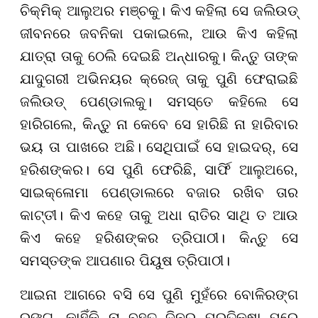
ଚିକ୍ମିକ୍ ଆଲୁଅର ମଞ୍ଚକୁ। କିଏ କହିଲା ସେ ଜଲିଉଡ୍
ଜୀବନରେ ଜବନିକା ପକାଇଲେ, ଆଉ କିଏ କହିଲା
ଯାତ୍ରା ତାକୁ ଠେଲି ଦେଇଛି ଅନ୍ଧାରକୁ। କିନ୍ତୁ ତାଙ୍କ
ଯାଦୁଗରୀ ଅଭିନୟର କ୍ରେଜ୍ ତାକୁ ପୁଣି ଫେରାଇଛି
ଜଲିଉଡ୍ ପେଣ୍ଡାଲକୁ। ସମସ୍ତେ କହିଲେ ସେ
ହାରିଗଲେ, କିନ୍ତୁ ନା କେବେ ସେ ହାରିଛି ନା ହାରିବାର
ଭୟ ତା ପାଖରେ ଅଛି। ସେଥିପାଇଁ ସେ ହାଇଦର୍, ସେ
ହରିଶଙ୍କର। ସେ ପୁଣି ଫେରିଛି, ସାର୍ଫି ଆଲୁଅରେ,
ସାଇକ୍ଳୋମା ପେଣ୍ଡାଲରେ ବଜାର ରଖିବ ତାର
କାଟ୍ତୀ। କିଏ କହେ ତାକୁ ଅଧା ରାତିର ସାଥି ତ ଆଉ
କିଏ କହେ ହରିଶଙ୍କର ତ୍ରିପାଠୀ। କିନ୍ତୁ ସେ
ସମସ୍ତଙ୍କ ଆପଣାର ପିୟୁଷ ତ୍ରିପାଠୀ।
ଆଇନା ଆଗରେ ବସି ସେ ପୁଣି ମୁହଁରେ ବୋଳିରଙ୍ଗ
ରଙ୍ଗ, କାହିଁକି ନା ବହୁତ ଦିନର ପ୍ରତିକ୍ଷା ପରେ