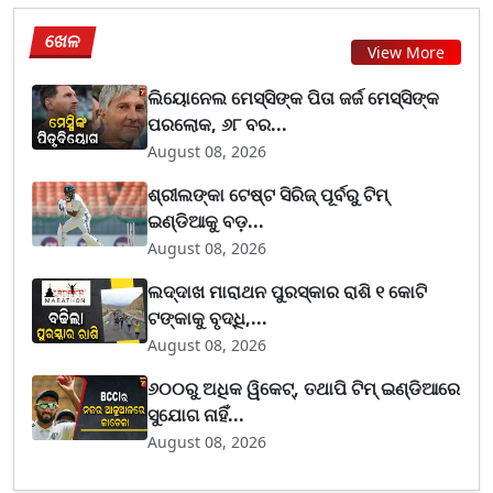
ଖେଳ
View More
ଲିୟୋନେଲ ମେସ୍ସିଙ୍କ ପିତା ଜର୍ଜ ମେସ୍ସିଙ୍କ
ପରଲୋକ, ୬୮ ବର...
August 08, 2026
ଶ୍ରୀଲଙ୍କା ଟେଷ୍ଟ ସିରିଜ୍‌ ପୂର୍ବରୁ ଟିମ୍‌
ଇଣ୍ଡିଆକୁ ବଡ଼...
August 08, 2026
ଲଦ୍ଦାଖ ମାରାଥନ ପୁରସ୍କାର ରାଶି ୧ କୋଟି
ଟଙ୍କାକୁ ବୃଦ୍ଧି,...
August 08, 2026
୬୦୦ରୁ ଅଧିକ ୱିକେଟ୍, ତଥାପି ଟିମ୍ ଇଣ୍ଡିଆରେ
ସୁଯୋଗ ନାହିଁ...
August 08, 2026