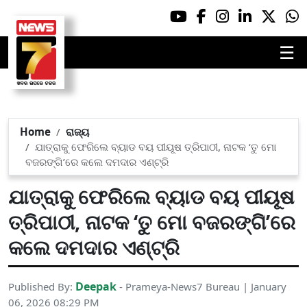
☰
Home
ରାଜ୍ୟ
ଯାତ୍ରାକୁ ଫେରିଲେ ବ୍ୟାଡ ବୟ ପୀୟୂଷ ତ୍ରିପାଠୀ, ନାଟକ ‘ତୁ ମୋ
ବଜରଙ୍ଗି’ରେ କଲେ ଦମଦାର ଏଣ୍ଟ୍ରି
ଯାତ୍ରାକୁ ଫେରିଲେ ବ୍ୟାଡ ବୟ ପୀୟୂଷ
ତ୍ରିପାଠୀ, ନାଟକ ‘ତୁ ମୋ ବଜରଙ୍ଗି’ରେ
କଲେ ଦମଦାର ଏଣ୍ଟ୍ରି
Deepak
Published By:
- Prameya-News7 Bureau | January
06, 2026 08:29 PM