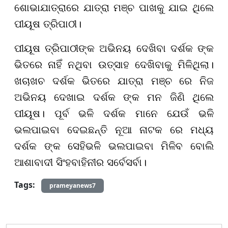
ଶୋଭାଯାତ୍ରାରେ ଯାତ୍ରା ମଞ୍ଚ ପାଖକୁ ଯାଇ ଥିଲେ
ପୀୟୂଷ ତ୍ରିପାଠୀ।
ପୀୟୂଷ ତ୍ରିପାଠୀଙ୍କ ଅଭିନୟ ଦେଖିବା ଦର୍ଶକ ଙ୍କ
ଭିତରେ ନାହିଁ ନଥିବା ଉତ୍ସାହ ଦେଖିବାକୁ ମିଳିଥିଲା।
ଖଚାଖଚ ଦର୍ଶକ ଭିତରେ ଯାତ୍ରା ମଞ୍ଚ ରେ ନିଜ
ଅଭିନୟ ଦେଖାଇ ଦର୍ଶକ ଙ୍କ ମନ ଜିଣି ଥିଲେ
ପୀୟୂଷ। ପୂର୍ବ ଭଳି ଦର୍ଶକ ମାନେ ଯେଉଁ ଭଳି
ଭଲପାଇବା ଦେଇଛନ୍ତି ନୂଆ ନାଟକ ରେ ମଧ୍ୟ
ଦର୍ଶକ ଙ୍କ ସେହିଭଳି ଭଲପାଇବା ମିଳିବ ବୋଲି
ଆଶାବାଦୀ ସିଂହବାହିନୀର ସର୍ବେସର୍ବା।
Tags:
prameyanews7