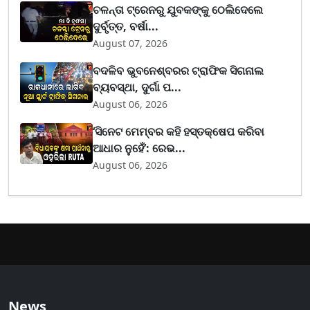
ଚଳନ୍ତା ଟ୍ରେନରୁ ଯୁବକଙ୍କୁ ଠେଲିଦେଲେ
ଦୁର୍ବୃତ୍ତ, ବର୍ଷା...
August 07, 2026
ବଦଳିବ ଭୁବନେଶ୍ବରର ଟ୍ରାଫିକ ସିଗନାଲ
ବ୍ୟବସ୍ଥା, ଦୁର୍ଗା ପ...
August 06, 2026
‘ସିନେଟ ମେମ୍ବର କହି ହସ୍ତକ୍ଷେପ କରିବା
ଆଧାର ନୁହେଁ’: ରେଭ...
August 06, 2026
News