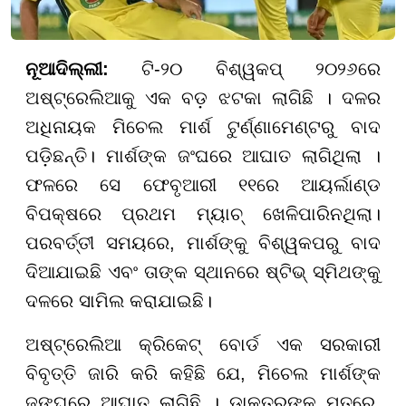
ନୂଆଦିଲ୍ଲୀ:
ଟି-୨୦ ବିଶ୍ୱକପ୍ ୨୦୨୬ରେ
ଅଷ୍ଟ୍ରେଲିଆକୁ ଏକ ବଡ଼ ଝଟକା ଲାଗିଛି । ଦଳର
ଅଧିନାୟକ ମିଚେଲ ମାର୍ଶ ଟୁର୍ଣ୍ଣାମେଣ୍ଟରୁ ବାଦ
ପଡ଼ିଛନ୍ତି। ମାର୍ଶଙ୍କ ଜଂଘରେ ଆଘାତ ଲାଗିଥିଲା ।
ଫଳରେ ସେ ଫେବୃଆରୀ ୧୧ରେ ଆୟର୍ଲାଣ୍ଡ
ବିପକ୍ଷରେ ପ୍ରଥମ ମ୍ୟାଚ୍ ଖେଳିପାରିନଥିଲା।
ପରବର୍ତ୍ତୀ ସମୟରେ, ମାର୍ଶଙ୍କୁ ବିଶ୍ୱକପରୁ ବାଦ
ଦିଆଯାଇଛି ଏବଂ ତାଙ୍କ ସ୍ଥାନରେ ଷ୍ଟିଭ୍ ସ୍ମିଥଙ୍କୁ
ଦଳରେ ସାମିଲ କରାଯାଇଛି।
ଅଷ୍ଟ୍ରେଲିଆ କ୍ରିକେଟ୍ ବୋର୍ଡ ଏକ ସରକାରୀ
ବିବୃତ୍ତି ଜାରି କରି କହିଛି ଯେ, ମିଚେଲ ମାର୍ଶଙ୍କ
ଜଙ୍ଘରେ ଆଘାତ ଲାଗିଛି । ଡାକ୍ତରଙ୍କ ମତରେ,