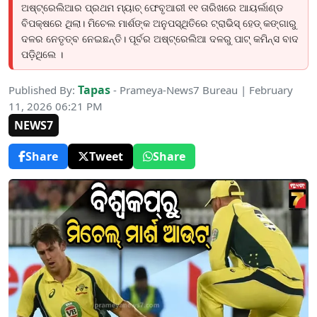
ଅଷ୍ଟ୍ରେଲିଆର ପ୍ରଥମ ମ୍ୟାଚ୍ ଫେବୃଆରୀ ୧୧ ତାରିଖରେ ଆୟର୍ଲାଣ୍ଡ
ବିପକ୍ଷରେ ଥିଲା। ମିଚେଲ ମାର୍ଶଙ୍କ ଅନୁପସ୍ଥିତିରେ ଟ୍ରାଭିସ୍ ହେଡ୍ କଙ୍ଗାରୁ
ଦଳର ନେତୃତ୍ବ ନେଇଛନ୍ତି। ପୂର୍ବର ଅଷ୍ଟ୍ରେଲିଆ ଦଳରୁ ପାଟ୍ କମିନ୍ସ ବାଦ
ପଡ଼ିଥିଲେ ।
Tapas
Published By:
- Prameya-News7 Bureau | February
11, 2026 06:21 PM
NEWS7
Share
Tweet
Share