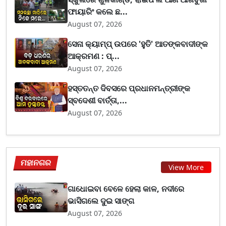
ଫାୟାରିଂ କଲେ ଛ...
August 07, 2026
ସେନା କ୍ୟାମ୍ପ୍ ଉପରେ 'ହୁତି' ଆତଙ୍କବାଦୀଙ୍କ
ଆକ୍ରମଣ : ପ୍...
August 07, 2026
ହସ୍ତତନ୍ତ ଦିବସରେ ପ୍ରଧାନମନ୍ତ୍ରୀଙ୍କ
ସ୍ବଦେଶୀ ବାର୍ତ୍ତା,...
August 07, 2026
ମହାନଗର
View More
ଗାଧୋଇବା ବେଳେ ହେଲା କାଳ, ନଦୀରେ
ଭାସିଗଲେ ଦୁଇ ସାଙ୍ଗ
August 07, 2026