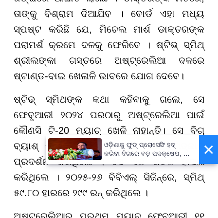
ତାଙ୍କୁ ବିଶ୍ରାମ ଦିଆଯିବ । ବୋର୍ଡ ଏହା ମଧ୍ୟ
ସ୍ପଷ୍ଟ କରିଛି ଯେ, ମିଚେଲ ମାର୍ଶ ଡାକ୍ତରଙ୍କ
ପରାମର୍ଶ କ୍ରମେ ଦଳକୁ ଫେରିବେ । ଷ୍ଟିଭ୍ ସ୍ମିଥ୍
ଶ୍ରୀଲଙ୍କା ଗସ୍ତରେ ଅଷ୍ଟ୍ରେଲିଆ ଦଳରେ
ଷ୍ଟାଣ୍ଡ-ବାଇ ଖେଳାଳି ଭାବରେ ଯୋଗ ଦେବେ।
ଷ୍ଟିଭ୍ ସ୍ମିଥଙ୍କ କଥା କହିବାକୁ ଗଲେ, ସେ
ଫେବୃଆରୀ ୨୦୨୪ ପରଠାରୁ ଅଷ୍ଟ୍ରେଲିଆ ପାଇଁ
କୌଣସି ଟି-20 ମ୍ୟାଚ୍ ଖେଳି ନାହାନ୍ତି। ସେ ବିଗ୍
×
ବ୍ୟାଶ୍ ଲିଗରେ ସିଡନୀ ସିକ୍ସର୍ସ ପାଇଁ ଚମତ୍କାର
ଓଡ଼ିଶାକୁ ଫୁଡ୍ ପ୍ରୋସେସିଂ ହବ୍
କରିବା ଦିଗରେ ବଡ଼ ପଦକ୍ଷେପ, ୪୨
ପ୍ରଦର୍ଶନ କରିଥିଲେ । ସେ ଏକ ଶତକ ହାସଲ
ହଜାରରୁ ଅଧିକ ନିଯୁକ୍ତି ସୁଯୋଗ
କରିଥିଲେ । ୨୦୨୫-୨୬ ବିବିଏଲ୍ ସିଜିନ୍ରେ, ସ୍ମିଥ୍
୫୯.୮୦ ହାରରେ ୨୯୯ ରନ୍ କରିଥିଲେ ।
ଅଷ୍ଟ୍ରେଲିଆର ପ୍ରଥମ ମ୍ୟାଚ୍ ଫେବୃଆରୀ ୧୧