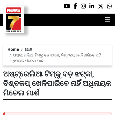
☰
Home
ଖେଳ
ଅଷ୍ଟ୍ରେଲିଆ ଟିମ୍‌କୁ ବଡ଼ ଝଟ୍‌କା, ବିଶ୍ବକପ୍ ଖେଳିପାରିବେ ନାହିଁ
ଅଧିନାୟକ ମିଚେଲ ମାର୍ଶ
ଅଷ୍ଟ୍ରେଲିଆ ଟିମ୍‌କୁ ବଡ଼ ଝଟ୍‌କା,
ବିଶ୍ବକପ୍ ଖେଳିପାରିବେ ନାହିଁ ଅଧିନାୟକ
ମିଚେଲ ମାର୍ଶ