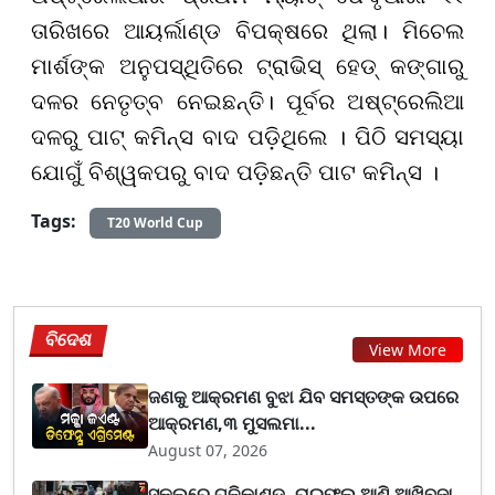
ତାରିଖରେ ଆୟର୍ଲାଣ୍ଡ ବିପକ୍ଷରେ ଥିଲା। ମିଚେଲ
ମାର୍ଶଙ୍କ ଅନୁପସ୍ଥିତିରେ ଟ୍ରାଭିସ୍ ହେଡ୍ କଙ୍ଗାରୁ
ଦଳର ନେତୃତ୍ବ ନେଇଛନ୍ତି। ପୂର୍ବର ଅଷ୍ଟ୍ରେଲିଆ
ଦଳରୁ ପାଟ୍ କମିନ୍ସ ବାଦ ପଡ଼ିଥିଲେ । ପିଠି ସମସ୍ୟା
ଯୋଗୁଁ ବିଶ୍ୱକପରୁ ବାଦ ପଡ଼ିଛନ୍ତି ପାଟ କମିନ୍ସ ।
Tags:
T20 World Cup
ବିଦେଶ
View More
ଜଣକୁ ଆକ୍ରମଣ ବୁଝା ଯିବ ସମସ୍ତଙ୍କ ଉପରେ
ଆକ୍ରମଣ,୩ ମୁସଲମା...
August 07, 2026
ସ୍କୁଲରେ ଗୁଳିକାଣ୍ଡ, ରାଇଫଲ ଆଣି ଆଖିବୁଜା