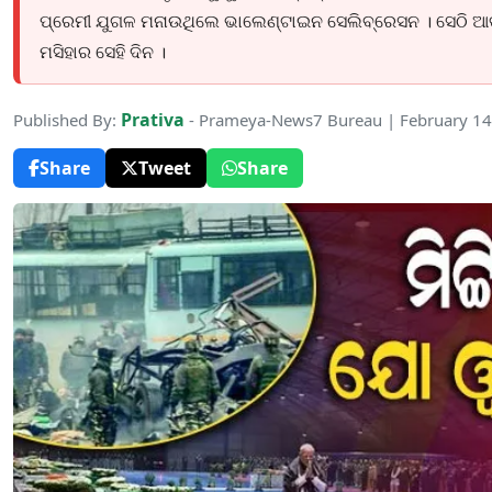
ପ୍ରେମୀ ଯୁଗଳ ମନାଉଥିଲେ ଭାଲେଣ୍ଟାଇନ ସେଲିବ୍ରେସନ । ସେଠି ଆ
ମସିହାର ସେହି ଦିନ ।
Prativa
Published By:
- Prameya-News7 Bureau | February 14
Share
Tweet
Share