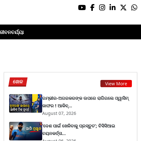
ଜୀବନଚର୍ଯ୍ୟା
ଖେଳ
View More
ଗମ୍ଭୀର-ଅଗରକରଙ୍କ ଉପରେ ରାଗିଗଲେ ଓ୍ୱାସିମ୍
ଜାଫର ! ଆକିବ୍...
August 07, 2026
‘ଦେଶ ପାଇଁ ଖେଳିବାକୁ ପ୍ରସ୍ତୁତ’; ବିସିସିଆଇ
ଚୟନକର୍ତ୍ତା...
August 06, 2026