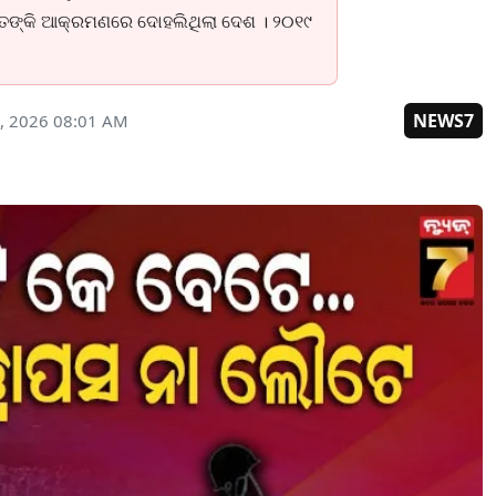
ତଙ୍କି ଆକ୍ରମଣରେ ଦୋହଲିଥିଲା ଦେଶ । ୨୦୧୯
NEWS7
, 2026 08:01 AM