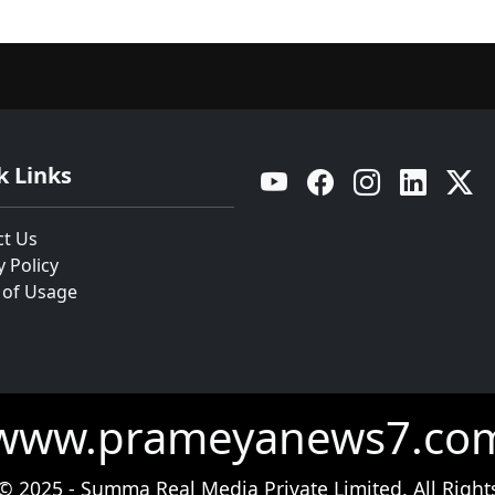
k Links
YouTube
Facebook
Instagram
Linkedin
Twitt
ct Us
y Policy
 of Usage
www.prameyanews7.co
© 2025 - Summa Real Media Private Limited. All Right