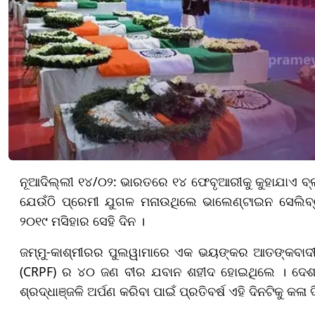
ନୂଆଦିଲ୍ଲୀ ୧୪/୦୨: ଭାରତରେ ୧୪ ଫେବୃଆରୀକୁ କୁହାଯାଏ ବ୍ଲ
ଯେଉଁଠି ପ୍ରେମୀ ଯୁଗଳ ମନାଉଥିଲେ ଭାଲେଣ୍ଟାଇନ ସେଲିବ
୨୦୧୯ ମସିହାର ସେହି ଦିନ ।
ଜମ୍ମୁ-କାଶ୍ମୀରର ପୁଲୱାମାରେ ଏକ ଭୟଙ୍କର ଆତଙ୍କବାଦୀ
(CRPF) ର ୪୦ ଜଣ ବୀର ଯବାନ ଶହୀଦ ହୋଇଥିଲେ । ଦେଶ ପ
ଶ୍ରଦ୍ଧାଞ୍ଜଳି ଅର୍ପଣ କରିବା ପାଇଁ ପ୍ରତିବର୍ଷ ଏହି ଦିନଟିକୁ କ