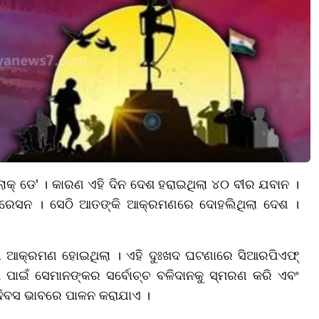
ାକ୍ ଡେ' । କାରଣ ଏହି ଦିନ ଦେଶ ହରାଇଥିଲା ୪୦ ବୀର ଯବାନ ।
୍ରେସନ । ସେଠି ଆତଙ୍କି ଆକ୍ରମଣରେ ଦୋହଲିଥିଲା ଦେଶ ।
 ଆକ୍ରମଣ ହୋଇଥିଲା । ଏହି ଦୁଃଖଦ ଘଟଣାରେ ସିଆରପିଏଫ୍
ାଇଁ ସେମାନଙ୍କର ସର୍ବୋଚ୍ଚ ବଳିଦାନକୁ ସ୍ମରଣ କରି ଏବଂ
ଳା ଦିବସ ଭାବରେ ପାଳନ କରାଯାଏ ।