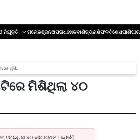
ଓ ନିଯୁକ୍ତି
ମନୋରଞ୍ଜନ
ଅପରାଧ
ଖେଳ
ବାଣିଜ୍ୟ
ରାଶିଫଳ
ବିଶେଷ
ପାଣିପାଗ
ରର ଖୁସି...
ାଟିରେ ମିଶିଥିଲା ୪୦
େଶ ହରାଇଥିଲା ୪୦ ବୀର ଯବାନ । ଯେଉଁଠି