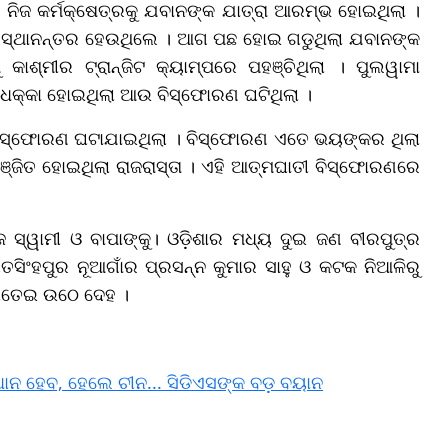
ିଜ କର୍ମକ୍ଷେତ୍ରକୁ ଯବାନଙ୍କ ଯାତ୍ରା ଆରମ୍ଭ ହୋଇଥିଲା ।
ସ୍ଥାନନ୍ତର ହେଉଥିଲେ । ଆଗ ପଛ ହୋଇ ଗଡୁଥିଲା ଯବାନଙ୍କ
ାଶ୍ମୀର ଟ୍ରାନ୍ଜିଟ କ୍ୟାମ୍ପରେ ପହଞ୍ଚିଥିଲା । ପୁଲୱାମା
କ୍କା ହୋଇଥିଲା ଆଉ ବିସ୍ଫୋରଣ ଘଟିଥିଲା ।
ିସ୍ଫୋରଣ ଘଟାଯାଇଥିଲା । ବିସ୍ଫୋରଣ ଏତେ ଭୟଙ୍କର ଥିଲା
୍ଜିତ ହୋଇଥିଲା ରାଜରାସ୍ତା । ଏହି ଆତ୍ମଘାତୀ ବିସ୍ଫୋରଣରେ
 ସ୍ୱାମୀ ଓ ବାପାଙ୍କୁ। ଓଡ଼ିଶାର ମଧ୍ୟ ଦୁଇ ଜଣ ବୀରପୁତ୍ର
ଂହପୁର ନୂଆଗାଁର ପ୍ରସନ୍ନ କୁମାର ସାହୁ ଓ କଟକ ନିଆଳିରୁ
ଶୀତେଇ ଉଠେ ଦେହ ।
ଧାନ ହେବ, ହେଲେ ଚୀନ... ସିଡିଏସଙ୍କ ବଡ଼ ବୟାନ