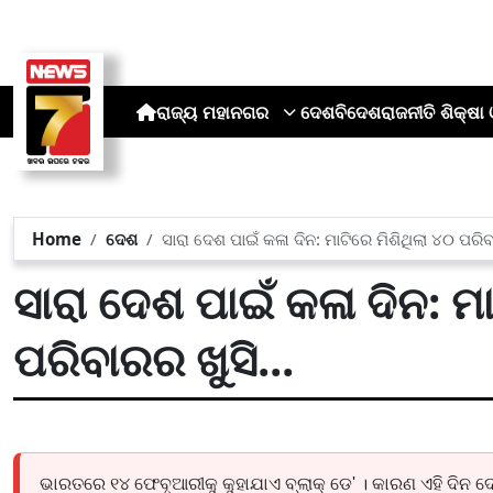
ରାଜ୍ୟ
ମହାନଗର
ଦେଶ
ବିଦେଶ
ରାଜନୀତି
ଶିକ୍ଷା 
Home
ଦେଶ
ସାରା ଦେଶ ପାଇଁ କଳା ଦିନ: ମାଟିରେ ମିଶିଥିଲା ୪୦ ପରିବା
ସାରା ଦେଶ ପାଇଁ କଳା ଦିନ: ମ
ପରିବାରର ଖୁସି...
ଭାରତରେ ୧୪ ଫେବୃଆରୀକୁ କୁହାଯାଏ ବ୍ଲାକ୍ ଡେ' । କାରଣ ଏହି ଦିନ ଦ