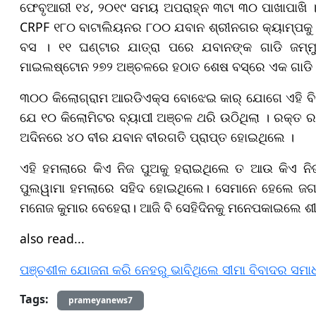
ଫେବୃଆରୀ ୧୪, ୨୦୧୯ ସମୟ ଅପରାହ୍ନ ୩ଟା ୩୦ ପାଖାପାଖି । ନ
CRPF ୧୮୦ ବାଟାଲିୟନର ୮୦୦ ଯବାନ ଶ୍ରୀନଗର କ୍ୟାମ୍ପକୁ 
ବସ । ୧୧ ଘଣ୍ଟାର ଯାତ୍ରା ପରେ ଯବାନଙ୍କ ଗାଡି ଜମ୍ମୁ କ
ମାଇଲଷ୍ଟୋନ ୨୭୨ ଅଞ୍ଚଳରେ ହଠାତ ଶେଷ ବସ୍‌ରେ ଏକ ଗାଡି ଧ
୩୦୦ କିଲୋଗ୍ରାମ ଆରଡିଏକ୍ସ ବୋଝେଇ କାର୍ ଯୋଗେ ଏହି ବ
ଯେ ୧୦ କିଲୋମିଟର ବ୍ୟାପୀ ଅଞ୍ଚଳ ଥରି ଉଠିଥିଲା । ରକ୍ତ ରଞ
ଅଦିନରେ ୪୦ ବୀର ଯବାନ ବୀରଗତି ପ୍ରାପ୍ତ ହୋଇଥିଲେ ।
ଏହି ହମଲାରେ କିଏ ନିଜ ପୁଅକୁ ହରାଇଥିଲେ ତ ଆଉ କିଏ ନିଜ
ପୁଲୱାମା ହମଲାରେ ସହିଦ ହୋଇଥିଲେ। ସେମାନେ ହେଲେ ଜଗତସି
ମନୋଜ କୁମାର ବେହେରା। ଆଜି ବି ସେହିଦିନକୁ ମନେପକାଇଲେ 
also read...
ପଞ୍ଚଶୀଳ ଯୋଜନା କରି ନେହରୁ ଭାବିଥିଲେ ସୀମା ବିବାଦର ସମା
Tags:
prameyanews7