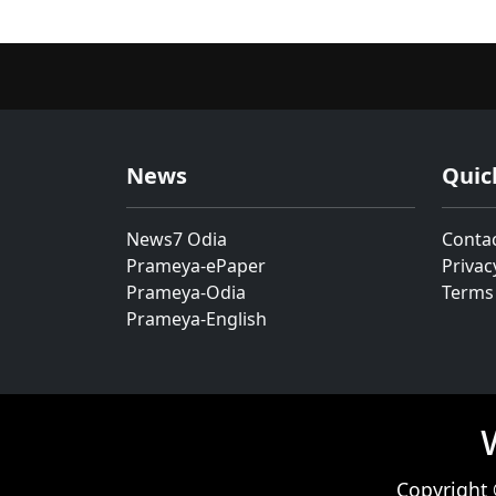
News
Quic
News7 Odia
Conta
Prameya-ePaper
Privac
Prameya-Odia
Terms
Prameya-English
Copyright 