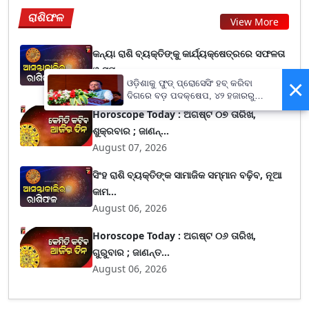
ରାଶିଫଳ
View More
କନ୍ୟା ରାଶି ବ୍ୟକ୍ତିଙ୍କୁ କାର୍ଯ୍ୟକ୍ଷେତ୍ରରେ ସଫଳତା
ଓ ସମ...
×
ଓଡ଼ିଶାକୁ ଫୁଡ୍ ପ୍ରୋସେସିଂ ହବ୍ କରିବା
August 07, 2026
ଦିଗରେ ବଡ଼ ପଦକ୍ଷେପ, ୪୨ ହଜାରରୁ
ଅଧିକ ନିଯୁକ୍ତି ସୁଯୋଗ
Horoscope Today : ଅଗଷ୍ଟ ୦୭ ତାରିଖ,
ଶୁକ୍ରବାର ; ଜାଣନ୍...
August 07, 2026
ସିଂହ ରାଶି ବ୍ୟକ୍ତିଙ୍କ ସାମାଜିକ ସମ୍ମାନ ବଢ଼ିବ, ନୂଆ
କାମ...
August 06, 2026
Horoscope Today : ଅଗଷ୍ଟ ୦୬ ତାରିଖ,
ଗୁରୁବାର ; ଜାଣନ୍ତ...
August 06, 2026