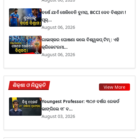
ବର୍ଷେ ଯାଏଁ ଖେଳିବେନି ବୁମରା, BCCI ଦେବ ବିଶ୍ରାମ !
ପୂର୍...
August 06, 2026
ଗାଭାସ୍କର ଘୋଷଣା କଲେ ବିଶ୍ୱକପ୍ ଟିମ୍ : ଏହି
କ୍ରିକେଟରମା...
August 06, 2026
ଶିକ୍ଷା ଓ ନିଯୁକ୍ତି
View More
Youngest Professor: ୩୦୬ ବର୍ଷର ରେକର୍ଡ
ଭାଙ୍ଗିଲେ ୧୮ ବ...
August 03, 2026