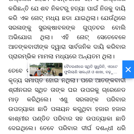
କରିଛନ୍ତି ଯେ ଶବ ନିକଟରୁ ହତ୍ୟା ପାଇଁ ନିଜକୁ ଦାୟି
କରି ଏକ ନୋଟ୍ ମଧ୍ୟ ଛଡା ଯାଇଥିଲା। ଯେଉଁଥିରେ
ସରଳାଙ୍କୁ ସୁରକ୍ଷାବଳଙ୍କ ଗୁପ୍ତଚର ବୋଲି
ଅଭିଯୋଗ ଥିଲା। ଏହି ନୋଟ୍ ସେତେବେଳେ
ଆତଙ୍କବାଦୀଙ୍କ ଦ୍ୱାରା ସାର୍ବଜନିକ ଦାୟି କରିବାର
ପ୍ରାରମ୍ଭିକ ମାମଲା ମଧ୍ୟରେ ଅନ୍ୟତମ ଥିଲା।
×
ବୈତରଣୀରେ ସ୍ଥିତି ସୁଧୁରିନି, ଏପଟେ
ତେବେ ସରଳାଙ୍କ ମୃତ୍ୟୁ ସହିତ ଆତଙ୍କବାଦୀଙ୍କ
ଫୁଲିଲାଣି ସାଳନ୍ଦୀ ଓ ଶାଖା, ବଢ଼ୁଛି
ବନ୍ୟା ଭୟ
କୃତ୍ୟ ସମାପ୍ତ ହୋଇ ନଥିଲା। ପରେ ଆତଙ୍କବାଦୀ
ଶ୍ରୀନଗର ସ୍ଥିତ ତାଙ୍କ ଘର ଉପରକୁ ଗ୍ରେନେଡ
ମାଡ଼ କରିଥିଲେ। ଏଣୁ ସରଳାଙ୍କ ପରିବାର
ଉପତ୍ୟାକା ଛାଡି ପଳାୟନ କରୁଥିବା ହଜାର ହଜାର
କାଶ୍ମୀର ପଣ୍ଡିତ ପରିବାର ସହ ଉପତ୍ୟାକା ଛାଡି
ଦେଇଥିଲେ। ତେବେ ପରିବାର ଦୀର୍ଘ ଦଶନ୍ଧୀ ଧରି