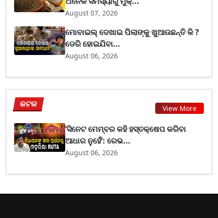
ଅନେକ ସମସ୍ୟାରୁ ମୁକ୍...
August 07, 2026
ମୋବାଇଲ୍ ଦେଖାଇ ପିଲାଙ୍କୁ ଖୁଆଉଛନ୍ତି କି ?
ଡେରି ହୋଇଯିବା...
August 06, 2026
କଟକ
View More
‘ସିନେଟ ମେମ୍ବର କହି ହସ୍ତକ୍ଷେପ କରିବା
ଆଧାର ନୁହେଁ’: ରେଭ...
August 06, 2026