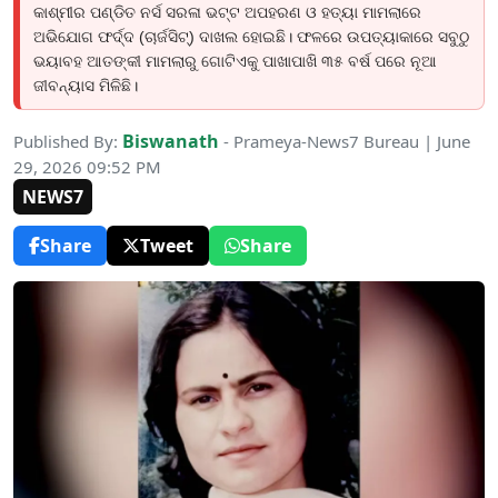
କାଶ୍ମୀର ପଣ୍ଡିତ ନର୍ସ ସରଳା ଭଟ୍ଟ ଅପହରଣ ଓ ହତ୍ୟା ମାମଲାରେ
ଅଭିଯୋଗ ଫର୍ଦ୍ଦ (ଚାର୍ଜସିଟ୍) ଦାଖଲ ହୋଇଛି। ଫଳରେ ଉପତ୍ୟାକାରେ ସବୁଠୁ
ଭୟାବହ ଆତଙ୍କୀ ମାମଲାରୁ ଗୋଟିଏକୁ ପାଖାପାଖି ୩୫ ବର୍ଷ ପରେ ନୂଆ
ଜୀବନ୍ୟାସ ମିଳିଛି।
Biswanath
Published By:
- Prameya-News7 Bureau | June
29, 2026 09:52 PM
NEWS7
Share
Tweet
Share