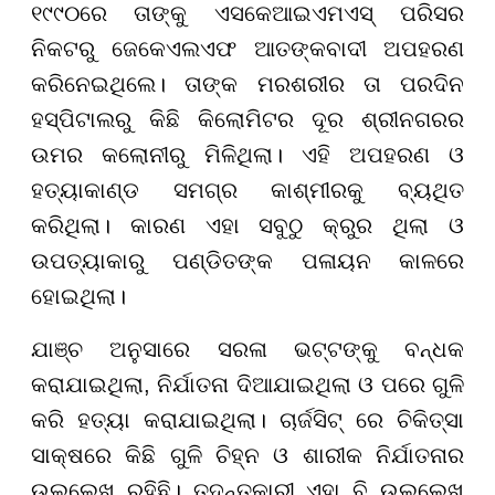
୧୯୯୦ରେ ତାଙ୍କୁ ଏସକେଆଇଏମଏସ୍ ପରିସର
ନିକଟରୁ ଜେକେଏଲଏଫ ଆତଙ୍କବାଦୀ ଅପହରଣ
କରିନେଇଥିଲେ। ତାଙ୍କ ମରଶରୀର ତା ପରଦିନ
ହସ୍ପିଟାଲରୁ କିଛି କିଲୋମିଟର ଦୂର ଶ୍ରୀନଗରର
ଉମର କଲୋନୀରୁ ମିଳିଥିଲା। ଏହି ଅପହରଣ ଓ
ହତ୍ୟାକାଣ୍ଡ ସମଗ୍ର କାଶ୍ମୀରକୁ ବ୍ୟଥିତ
କରିଥିଲା। କାରଣ ଏହା ସବୁଠୁ କ୍ରୁର ଥିଲା ଓ
ଉପତ୍ୟାକାରୁ ପଣ୍ଡିତଙ୍କ ପଳାୟନ କାଳରେ
ହୋଇଥିଲା।
ଯାଞ୍ଚ ଅନୁସାରେ ସରଳା ଭଟ୍ଟଙ୍କୁ ବନ୍ଧକ
କରାଯାଇଥିଲା, ନିର୍ଯାତନା ଦିଆଯାଇଥିଲା ଓ ପରେ ଗୁଳି
କରି ହତ୍ୟା କରାଯାଇଥିଲା। ଚାର୍ଜସିଟ୍ ରେ ଚିକିତ୍ସା
ସାକ୍ଷରେ କିଛି ଗୁଳି ଚିହ୍ନ ଓ ଶାରୀକ ନିର୍ଯାତନାର
ଉଲ୍ଲେଖ ରହିଛି। ତଦନ୍ତକାରୀ ଏହା ବି ଉଲ୍ଲେଖ