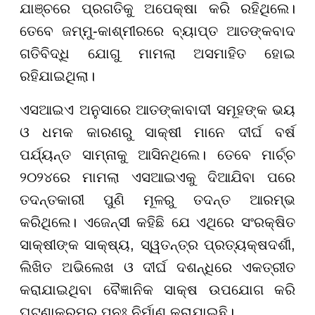
ଯାଞ୍ଚରେ ପ୍ରଗତିକୁ ଅପେକ୍ଷା କରି ରହିଥିଲେ।
ତେବେ ଜମ୍ମୁ-କାଶ୍ମୀରରେ ବ୍ୟାପ୍ତ ଆତଙ୍କବାଦ
ଗତିବିଦ୍ଧି ଯୋଗୁ ମାମଲା ଅସମାହିତ ହୋଇ
ରହିଯାଇଥିଲା।
ଏସଆଇଏ ଅନୁସାରେ ଆତଙ୍କାବାଦୀ ସମୂହଙ୍କ ଭୟ
ଓ ଧମକ କାରଣରୁ ସାକ୍ଷୀ ମାନେ ଦୀର୍ଘ ବର୍ଷ
ପର୍ଯ୍ୟନ୍ତ ସାମ୍ନାକୁ ଆସିନଥିଲେ। ତେବେ ମାର୍ଚ୍ଚ
୨୦୨୪ରେ ମାମଲା ଏସଆଇଏକୁ ଦିଆଯିବା ପରେ
ତଦନ୍ତକାରୀ ପୁଣି ମୂଳରୁ ତଦନ୍ତ ଆରମ୍ଭ
କରିଥିଲେ। ଏଜେନ୍ସୀ କହିଛି ଯେ ଏଥିରେ ସଂରକ୍ଷିତ
ସାକ୍ଷୀଙ୍କ ସାକ୍ଷ୍ୟ, ସ୍ୱତନ୍ତ୍ର ପ୍ରତ୍ୟକ୍ଷଦର୍ଶୀ,
ଲିଖିତ ଅଭିଲେଖ ଓ ଦୀର୍ଘ ଦଶନ୍ଧିରେ ଏକତ୍ରୀତ
କରାଯାଇଥିବା ବୈଜ୍ଞାନିକ ସାକ୍ଷ ଉପଯୋଗ କରି
ଘଟଣାକ୍ରମର ପୁନଃ ନିର୍ମାଣ କରାଯାଇଛି।