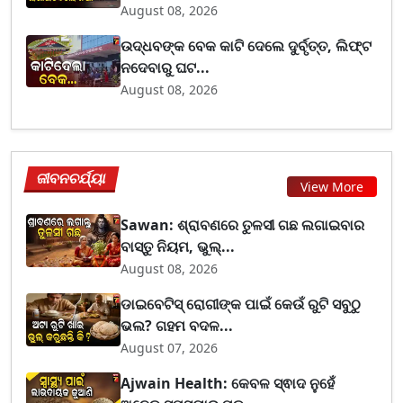
August 08, 2026
ଉଦ୍ଧବଙ୍କ ବେକ କାଟି ଦେଲେ ଦୁର୍ବୃତ୍ତ, ଲିଫ୍ଟ
ନଦେବାରୁ ଘଟ...
August 08, 2026
ଜୀବନଚର୍ଯ୍ୟା
View More
Sawan: ଶ୍ରାବଣରେ ତୁଳସୀ ଗଛ ଲଗାଇବାର
ବାସ୍ତୁ ନିୟମ, ଭୁଲ୍...
August 08, 2026
ଡାଇବେଟିସ୍ ରୋଗୀଙ୍କ ପାଇଁ କେଉଁ ରୁଟି ସବୁଠୁ
ଭଲ? ଗହମ ବଦଳ...
August 07, 2026
Ajwain Health: କେବଳ ସ୍ଵାଦ ନୁହେଁ