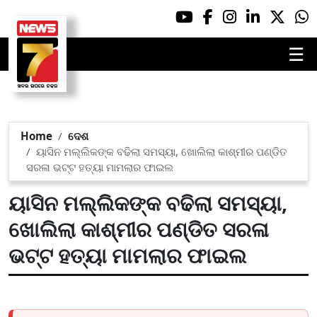
☰
Home
ଦେଶ
ୟାସିନ ମଲ୍ଲିକଙ୍କ ବଢିଲା ସମସ୍ୟା, ଖୋଲିଲା କାଶ୍ମୀର ପଣ୍ଡିତ
ସରଳା ଭଟ୍ଟ ହତ୍ୟା ମାମଲାର ଫାଇଲ
ୟାସିନ ମଲ୍ଲିକଙ୍କ ବଢିଲା ସମସ୍ୟା,
ଖୋଲିଲା କାଶ୍ମୀର ପଣ୍ଡିତ ସରଳା
ଭଟ୍ଟ ହତ୍ୟା ମାମଲାର ଫାଇଲ