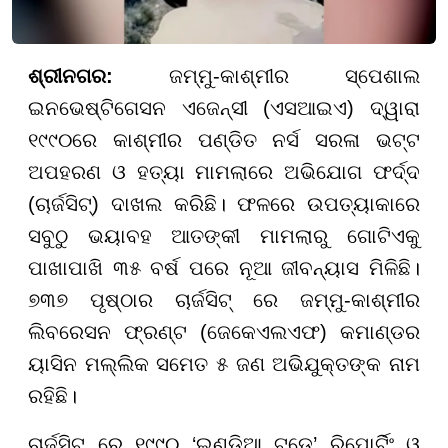
ଶ୍ରୀନଗର:
ଜମ୍ମୁ-କାଶ୍ମୀର ସ୍ପେଶାଲ
ଇନଭେଷ୍ଟିଗେସନ ଏଜେନ୍ସୀ (ଏସଆଇଏ) ଦ୍ୱାରା
୧୯୯୦ରେ କାଶ୍ମୀର ପଣ୍ଡିତ ନର୍ସ ସରଳା ଭଟ୍ଟ
ଅପହରଣ ଓ ହତ୍ୟା ମାମଲାରେ ଅଭିଯୋଗ ଫର୍ଦ୍ଦ
(ଚାର୍ଜସିଟ୍) ଦାଖଲ କରିଛି। ଫଳରେ ଉପତ୍ୟାକାରେ
ସବୁଠୁ ଭୟାବହ ଆତଙ୍କୀ ମାମଲାରୁ ଗୋଟିଏକୁ
ପାଖାପାଖି ୩୫ ବର୍ଷ ପରେ ନୂଆ ଜୀବନ୍ୟାସ ମିଳିଛି।
୭୩୭ ପୃଷ୍ଠାର ଚାର୍ଜସିଟ୍ ରେ ଜମ୍ମୁ-କାଶ୍ମୀର
ଲିବରେସନ ଫ୍ରଣ୍ଟ (ଜେକେଏଲଏଫ) କମାଣ୍ଡର
ୟାସିନ ମଲ୍ଲିକ ସମେତ ୫ ଜଣ ଅଭିଯୁକ୍ତଙ୍କ ନାମ
ରହିଛି।
ଚାର୍ଜସିଟ୍ ରେ ୧୯୯୦ ‘ଇଣ୍ଡିଆ ଟୁଡେ’ ରିପୋର୍ଟିଂ ଓ