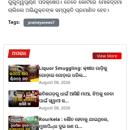
ଗୁରୁତ୍ୱପୂର୍ଣ୍ଣ ପଦକ୍ଷେପ। ତେବେ କୋର୍ଟରେ ମୋକଦ୍ଦମା
ଚାଲିଲେ ଅଭିଯୁକ୍ତଙ୍କ ସମ୍ପୃକ୍ତି ପ୍ରମାଣିତ ହେବ।
Tags:
prameyanews7
ଅପରାଧ
View More
Liquor Smuggling: କ୍ଷୀର ଗାଡ଼ିକୁ
ଗୋଡ଼ାଇ ଗୋଡ଼ାଇ ଧରିଲ...
August 08, 2026
ଛତିଶଗଡ଼ରୁ ଧାଇଁ ଆସିଛି ମାଆ, ଝିଅକୁ ନେବା
ପାଇଁ ସ୍ୱାମୀ ସ...
August 08, 2026
Rourkela : ଶୌଚ ହେବାକୁ ଯାଇଥିଲେ,
ମୁଖାପିନ୍ଧା ଦୁଇ ଜଣ ପ...