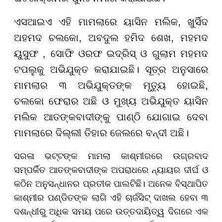
ଏସଆଇଏ ଏହି ମାମଲାରେ ୟାସିନ ମଲିକ, ଖୁର୍ସିଦ
ଅହମଦ ଚଲକୋ, ଅବଦୁଲ ହମିଦ ଶେଖ, ମହମଦ
ୟୁସୁଫ , ସୋଫି ଓରଫ ଇଦ୍ରିସ୍ ଓ ଗୁଲାମ ମହମଦ
ଟପଲୁକୁ ଅଭିଯୁକ୍ତ କରାଯାଇଛି। ସୂତ୍ର ଅନୁସାରେ
ମାମଲାର ୩ ଅଭିଯୁକ୍ତଙ୍କ ମୃତ୍ୟୁ ହୋଇଛି,
ଚଲକୋ ଫେରାର ଅଛି ଓ ମୁଖ୍ୟ ଅଭିଯୁକ୍ତ ୟାସିନ
ମଲିକ ଆତଙ୍କବାଦୀଙ୍କୁ ପାଣ୍ଠି ଯୋଗାଇ ଦେବା
ମାମଲାରେ ଦିଲ୍ଲୀ ତିହାର ଜେଲରେ ବନ୍ଦୀ ଅଛି।
ସରଳା ଭଟ୍ଟଙ୍କ ମାମଲା କାଶ୍ମୀରରେ ଉଗ୍ରବାଦ
ସମ୍ପର୍କିତ ଆତଙ୍କବାଦୀଙ୍କ ଅପରାଧରେ ନ୍ୟାୟର ଦୀର୍ଘ ଓ
କଠିନ ଅନୁସନ୍ଧାନର ପ୍ରତୀକ ପାଲଟିଛି। ଅନେକ ବିସ୍ଥାପିତ
କାଶ୍ମୀର ପଣ୍ଡିତଙ୍କ ଲାଗି ଏହି ଚାର୍ଜସିଟ୍ ଦାଖଲ ହେବା ୩
ଦଶନ୍ଧୀରୁ ଅଧିକ ସମୟ ପରେ ଉତ୍ତଦାୟିତ୍ୱ ଦିଗରେ ଏକ