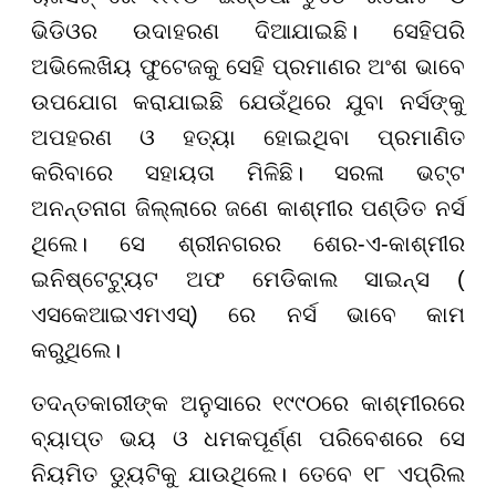
ଭିଡିଓର ଉଦାହରଣ ଦିଆଯାଇଛି। ସେହିପରି
ଅଭିଲେଖିୟ ଫୁଟେଜକୁ ସେହି ପ୍ରମାଣର ଅଂଶ ଭାବେ
ଉପଯୋଗ କରାଯାଇଛି ଯେଉଁଥିରେ ଯୁବା ନର୍ସଙ୍କୁ
ଅପହରଣ ଓ ହତ୍ୟା ହୋଇଥିବା ପ୍ରମାଣିତ
କରିବାରେ ସହାୟତା ମିଳିଛି। ସରଳା ଭଟ୍ଟ
ଅନନ୍ତନାଗ ଜିଲ୍ଲାରେ ଜଣେ କାଶ୍ମୀର ପଣ୍ଡିତ ନର୍ସ
ଥିଲେ। ସେ ଶ୍ରୀନଗରର ଶେର-ଏ-କାଶ୍ମୀର
ଇନିଷ୍ଟେଟ୍ୟୁଟ ଅଫ ମେଡିକାଲ ସାଇନ୍ସ (
ଏସକେଆଇଏମଏସ୍) ରେ ନର୍ସ ଭାବେ କାମ
କରୁଥିଲେ।
ତଦନ୍ତକାରୀଙ୍କ ଅନୁସାରେ ୧୯୯୦ରେ କାଶ୍ମୀରରେ
ବ୍ୟାପ୍ତ ଭୟ ଓ ଧମକପୂର୍ଣ୍ଣ ପରିବେଶରେ ସେ
ନିୟମିତ ଡ୍ୟୁଟିକୁ ଯାଉଥିଲେ। ତେବେ ୧୮ ଏପ୍ରିଲ