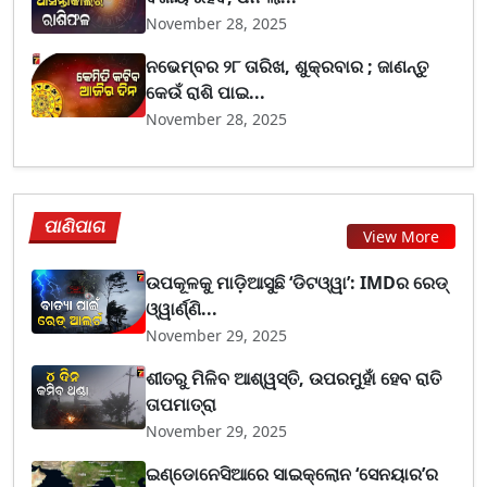
November 28, 2025
ନଭେମ୍ବର ୨୮ ତାରିଖ, ଶୁକ୍ରବାର ; ଜାଣନ୍ତୁ
କେଉଁ ରାଶି ପାଇ...
November 28, 2025
ପାଣିପାଗ
View More
ଉପକୂଳକୁ ମାଡ଼ିଆସୁଛି ‘ଡିଟଓ୍ୱା’: IMDର ରେଡ୍
ଓ୍ୱାର୍ଣ୍ଣି...
November 29, 2025
ଶୀତରୁ ମିଳିବ ଆଶ୍ୱସ୍ତି, ଉପରମୁହାଁ ହେବ ରାତି
ତାପମାତ୍ରା
November 29, 2025
ଇଣ୍ଡୋନେସିଆରେ ସାଇକ୍ଲୋନ ‘ସେନୟାର’ର