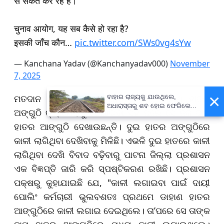
से संकेत कर रहे हैं।
चुनाव आयोग, यह सब कैसे हो रहा है?
इसकी जाँच कौन…
pic.twitter.com/SWs0vg4sYw
— Kanchana Yadav (@Kanchanyadav000)
November
7, 2025
×
ମତଦାନ ପରେ ପ୍ରଥମେ ଶମ୍ଭବୀ ନିଜ ଡାହାଣ ହାତର
ବାହାର ରାଜ୍ୟକୁ ଯାଉଥିଲେ,
ଅଧାରାସ୍ତାରୁ ଶବ ହୋଇ ଫେରିଲେ...
ଅଙ୍ଗୁଠି କ୍ୟାମେରାକୁ ଦେଖାଇବା ସହ ପରେ ସେ ନିଜ ବାମ
ହାତର ଆଙ୍ଗୁଠି ଦେଖାଉଛନ୍ତି। ଦୁଇ ହାତର ଅଙ୍ଗୁଠିରେ
କାଳୀ ଲାଗିଥିବା ଦେଖିବାକୁ ମିଳିଛି। ଏଭଳି ଦୁଇ ହାତରେ କାଳୀ
ଲାଗିଥିବା ଦେଖି ବିବାଦ ବଢ଼ିବାରୁ ପାଟନା ଜିଲ୍ଲା ପ୍ରଶାସନ
ଏକ ବିଜ୍ଞପ୍ତି ଜାରି କରି ସ୍ପଷ୍ଟିକରଣ ରଖିଛି। ପ୍ରଶାସନ
ପକ୍ଷରୁ କୁହାଯାଇଛି ଯେ, "କାଳୀ ଲଗାଇବା ପାଇଁ ଦାୟୀ
ପୋଲିଂ କର୍ମଚାରୀ ଭୁଲବଶତଃ ପ୍ରଥମେ ଡାହାଣ ହାତର
ଆଙ୍ଗୁଠିରେ କାଳୀ ଲଗାଇ ଦେଇଥିଲେ। ତା’ପରେ ସେ ତାଙ୍କ