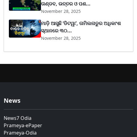
ତାଣ୍ଡବ, ଉତ୍ତର ଓ ପଶ...
November 28, 2025
ମାଡ଼ି ଆସୁଛି ‘ଡିଟୱା’, ତାମିଲନାଡୁର ଅଧିକାଂଶ
ସ୍ଥାନରେ ୩୦...
November 28, 2025
News
News7 Odia
Prameya-ePaper
Prameya-Odia