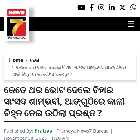
☰
Home
ଦେଶ
କେତେ ଥର ଭୋଟ ଦେଲେ ବିହାର ସାଂସଦ ଶାମ୍ଭବୀ, ଆଙ୍ଗୁଠିରେ
କାଳୀ ଚିହ୍ନ ନେଇ ଉଠିଲା ପ୍ରଶ୍ନ ?
କେତେ ଥର ଭୋଟ ଦେଲେ ବିହାର
ସାଂସଦ ଶାମ୍ଭବୀ, ଆଙ୍ଗୁଠିରେ କାଳୀ
ଚିହ୍ନ ନେଇ ଉଠିଲା ପ୍ରଶ୍ନ ?
Prativa
Published By:
- Prameya-News7 Bureau |
November 08, 2025 11:20 AM