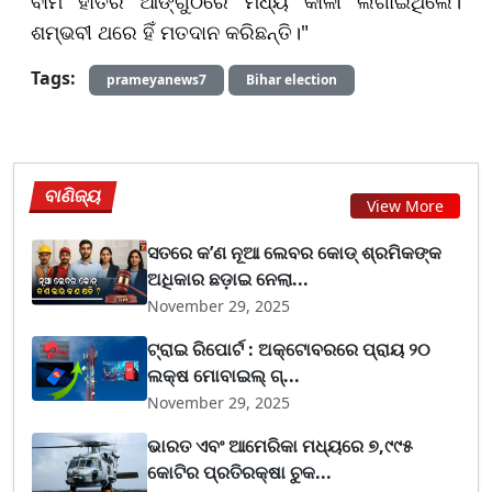
ବାମ ହାତର ଆଙ୍ଗୁଠିରେ ମଧ୍ୟ କାଳୀ ଲଗାଇଥିଲେ।
ଶମ୍ଭବୀ ଥରେ ହିଁ ମତଦାନ କରିଛନ୍ତି।"
Tags:
prameyanews7
Bihar election
ବାଣିଜ୍ୟ
View More
ସତରେ କ’ଣ ନୂଆ ଲେବର କୋଡ୍‌ ଶ୍ରମିକଙ୍କ
ଅଧିକାର ଛଡ଼ାଇ ନେଲା...
November 29, 2025
ଟ୍ରାଇ ରିପୋର୍ଟ : ଅକ୍ଟୋବରରେ ପ୍ରାୟ ୨୦
ଲକ୍ଷ ମୋବାଇଲ୍ ଗ୍...
November 29, 2025
ଭାରତ ଏବଂ ଆମେରିକା ମଧ୍ୟରେ ୭,୯୯୫
କୋଟିର ପ୍ରତିରକ୍ଷା ଚୁକ...