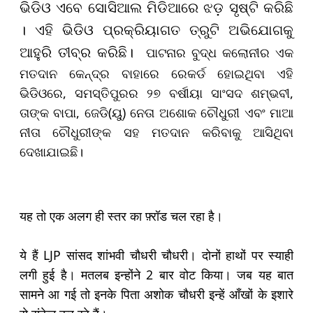
ଭିଡିଓ ଏବେ ସୋସିଆଲ ମିଡିଆରେ ଝଡ଼ ସୃଷ୍ଟି କରିଛି
। ଏହି ଭିଡିଓ ପ୍ରକ୍ରିୟାଗତ ତ୍ରୁଟି ଅଭିଯୋଗକୁ
ପାଟନାର ବୁଦ୍ଧ କଲୋନୀର ଏକ
ଆହୁରି ତୀବ୍ର କରିଛି।
ମତଦାନ କେନ୍ଦ୍ର ବାହାରେ ରେକର୍ଡ ହୋଇଥିବା ଏହି
ଭିଡିଓରେ, ସମସ୍ତିପୁରର ୨୭ ବର୍ଷୀୟା ସାଂସଦ ଶମ୍ଭବୀ,
ତାଙ୍କ ବାପା, ଜେଡି(ୟୁ) ନେତା ଅଶୋକ ଚୌଧୁରୀ ଏବଂ ମାଆ
ନୀତା ଚୌଧୁରୀଙ୍କ ସହ ମତଦାନ କରିବାକୁ ଆସିଥିବା
ଦେଖାଯାଇଛି।
यह तो एक अलग ही स्तर का फ़्रॉड चल रहा है।
ये हैं LJP सांसद शांभवी चौधरी चौधरी। दोनों हाथों पर स्याही
लगी हुई है। मतलब इन्होंने 2 बार वोट किया। जब यह बात
सामने आ गई तो इनके पिता अशोक चौधरी इन्हें आँखों के इशारे