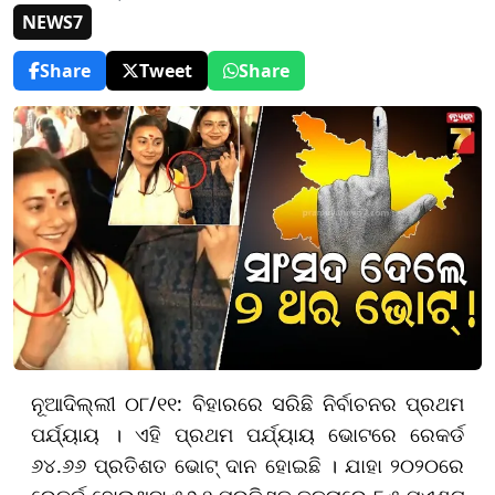
NEWS7
Share
Tweet
Share
ନୂଆଦିଲ୍ଲୀ ୦୮/୧୧: ବିହାରରେ ସରିଛି ନିର୍ବାଚନର ପ୍ରଥମ
ପର୍ଯ୍ୟାୟ । ଏହି ପ୍ରଥମ ପର୍ଯ୍ୟାୟ ଭୋଟରେ ରେକର୍ଡ
୬୪.୬୬ ପ୍ରତିଶତ ଭୋଟ୍ ଦାନ ହୋଇଛି । ଯାହା ୨୦୨୦ରେ