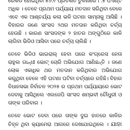
ରେକର୍ଡ ହୋଇଥିବା ୫୬.୧ ପ୍ରତିଶତ ତୁଳନାରେ ୮.୫ ପଏଣ୍ଟ
ଅଧିକ । ତେବେ ପ୍ରଥମ ପର୍ଯ୍ୟାୟ ମତଦାନ ସରିଥିବା ବେଳେ
ଏବେ ଏକ ଆଶ୍ଚର୍ଯ୍ୟ କଲା ଭଳି ଘଟଣା ସାମ୍ନାକୁ ଆସିଛି ।
ବିହାରର ଜଣେ ସାଂସଦ ୨ଥର ମତଦାନ କରିଥିବା ଚର୍ଚ୍ଚା
ହେଉଛି । କାରଣ ସାଂସଦଙ୍କ ୨ ହାତର ଅଙ୍ଗୁଠିରେ କାଳି
ଲାଗିବା ଭିଡିଓ ଆସିବା ପରେ ଚର୍ଚ୍ଚା ଚାଲିଛି ।
ତେବେ ଭିଡିଓ ଭାଇରାଲ୍ ହେବା ପରେ କଂଗ୍ରେସ ନେତା
ରାହୁଲ ଗାନ୍ଧୀ ଭୋଟ୍ ଚୋରି ଅଭିଯୋଗ ଆଣିଛନ୍ତି । ଜଣେ
ଲୋକ ଏକାଧିକ ଥର ମତଦାନ କରିଥିବାର ଅଭିଯୋଗ
କରୁଥିବା ବେଳେ ଏହି ଘଟଣା ଘଟିବା ଚର୍ଚ୍ଚାରେ ରହିଛି। ବିହାର
ବିଧାନସଭା ନିର୍ବାଚନ ୨୦୨୫ ର ପ୍ରଥମ ପର୍ଯ୍ୟାୟରେ ଭୋଟ
ଦେବାକୁ ଆସିଥିଲେ ଏଲଜେପି ସାଂସଦ ଶମ୍ଭବୀ ଚୌଧୁରୀ ଓ
ତାଙ୍କ ପରିବାର ।
ତେବେ ଭୋଟ ଦେବା ପରେ ତାଙ୍କ ଦୁଇ ହାତରେ କାଳିର
ଚିହ୍ନ ଥିବା କ୍ୟାମେରା ଆଗରେ ଦେଖାଯାଇଥିଲେ ।
ଯାହା