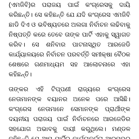
(ଏମଜିବି)ର ପରାଜୟ ପାଇଁ କଂଗ୍ରେସକୁ ଦାୟି
କରିଛନ୍ତି। ସେ କହିଛନ୍ତି ଯେ ଯଦି କଂଗ୍ରେସ ଏମଜିବି
ଛାଡି ଦିଏ ଓ ଭବିଷ୍ୟତରେ ଅଲଗା ନିର୍ବାଚନ ଲଢିବାକୁ
ନିଷ୍ପତ୍ତି କରେ ତେବେ ତାଙ୍କ ପାର୍ଟି ଏହାକୁ ସ୍ୱାଗତ
କରିବ। ସେ ଶନିବାର ପାଟନାସ୍ଥିତ ଆରଜେଡି
କାର୍ଯ୍ୟାଳୟରେ ନିର୍ବାଚନ ପରବର୍ତ୍ତି ସମୀକ୍ଷା ବୈଠକ
ଶେଷରେ ଗଣମାଧ୍ୟମ ସହ ଆଲୋଚନାରେ ଏହା
କହିଛନ୍ତି।
ତାଙ୍କର ଏହି ଟିପ୍ପଣୀ ରାଜ୍ୟରେ କଂଗ୍ରେସ
ନେତାମାନଙ୍କ ବୟାନର ଅନେକ ପରେ ଆସିଛି।
କଂଗ୍ରେସ ନେତାମାନେ ସେମାନଙ୍କ ପ୍ରାର୍ଥୀଙ୍କ
ଦୟନୀୟ ପରାଜୟ ପାଇଁ ନିର୍ବାଚନରେ ଆରଜେଡିର
ସହଯୋଗ ଅଭାବକୁ ଦାୟୀ କରୁଥିଲେ। ମଣ୍ଡଳ
କହିଛନ୍ତି ଯେ ଆମ ପାର୍ଟିର କାର୍ଯ୍ୟକର୍ତ୍ତା ଆରମ୍ଭରୁ