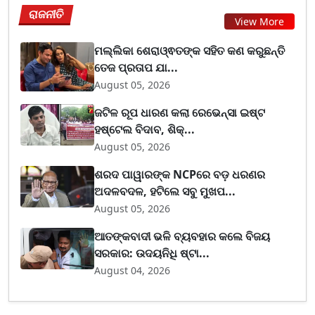
ରାଜନୀତି
View More
ମଲ୍ଲିକା ଶେରାଓ୍ଵତଙ୍କ ସହିତ କଣ କରୁଛନ୍ତି
ତେଜ ପ୍ରତାପ ଯା...
August 05, 2026
ଜଟିଳ ରୂପ ଧାରଣ କଲା ରେଭେନ୍ସା ଇଷ୍ଟ
ହଷ୍ଟେଲ ବିଦାବ, ଶିକ୍...
August 05, 2026
ଶରଦ ପାୱାରଙ୍କ NCPରେ ବଡ଼ ଧରଣର
ଅଦଳବଦଳ, ହଟିଲେ ସବୁ ମୁଖପ...
August 05, 2026
ଆତଙ୍କବାଦୀ ଭଳି ବ୍ୟବହାର କଲେ ବିଜୟ
ସରକାର: ଉଦୟନିଧି ଷ୍ଟା...
August 04, 2026