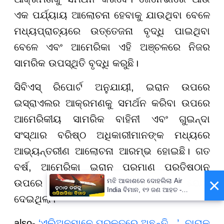
ଏକ ପର୍ଯ୍ୟାୟ ଆଲୋଚନା ହେବାକୁ ଯାଉଥିବା ବେଳେ
ମଧ୍ୟପ୍ରାଚ୍ୟରେ ଉତ୍ତେଜନା ବୃଦ୍ଧି ପାଇଥିବା
ବେଳେ ଏବଂ ଆମେରିକା ଏହି ଅଞ୍ଚଳରେ ନିଜର
ସାମରିକ ଉପସ୍ଥିତି ବୃଦ୍ଧି କରୁଛି।
ସିବିଏସ୍ ରିପୋର୍ଟ ଅନୁଯାୟୀ, ଇରାନ ଉପରେ
ଇସ୍ରାଏଲର ଆକ୍ରମଣକୁ ସମର୍ଥନ କରିବା ଉପରେ
ଆମେରିକୀୟ ସାମରିକ ବାହିନୀ ଏବଂ ଗୁଇନ୍ଦା
ସଂସ୍ଥାର ବରିଷ୍ଠ ଅଧିକାରୀମାନଙ୍କ ମଧ୍ୟରେ
ଆଭ୍ୟନ୍ତରୀଣ ଆଲୋଚନା ଆରମ୍ଭ ହୋଇଛି। ଗତ
ବର୍ଷ, ଆମେରିକା ଇରାନ ପରମାଣୁ ପ୍ରତିଷ୍ଠାନ
×
ମଝି ଆକାଶରେ ଦୋହଲିଲା Air
ଉପରେ ଇସ୍ରାଏଲୀ ଆକ୍ରମଣରେ ଯୋଗ
India ବିମାନ, ୧୨ ଜଣ ଆହତ -
ଦେଇଥିଲା।
PrameyaNews7
also-
‘ଏଲିଅନମାନେ ପ୍ରକୃତରେ ଅଛନ୍ତି...’, ବାରାକ