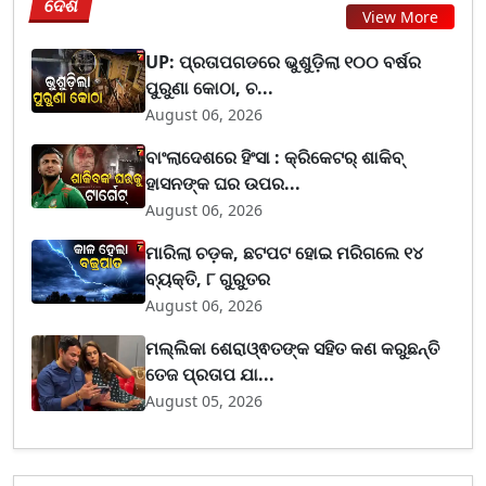
ଦେଶ
View More
UP: ପ୍ରତାପଗଡରେ ଭୁଶୁଡ଼ିଲା ୧୦୦ ବର୍ଷର
ପୁରୁଣା କୋଠା, ଚ...
August 06, 2026
ବାଂଲାଦେଶରେ ହିଂସା : କ୍ରିକେଟର୍ ଶାକିବ୍
ହାସନଙ୍କ ଘର ଉପର...
August 06, 2026
ମାରିଲା ଚଡ଼କ, ଛଟପଟ ହୋଇ ମରିଗଲେ ୧୪
ବ୍ୟକ୍ତି, ୮ ଗୁରୁତର
August 06, 2026
ମଲ୍ଲିକା ଶେରାଓ୍ଵତଙ୍କ ସହିତ କଣ କରୁଛନ୍ତି
ତେଜ ପ୍ରତାପ ଯା...
August 05, 2026