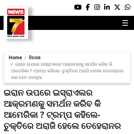
☰
Home
ବିଦେଶ
ଇରାନ ଉପରେ ଇସ୍ରାଏଲର ଆକ୍ରମଣକୁ ସମର୍ଥନ କରିବ କି
ଆମେରିକା ? ଟ୍ରମ୍ପ କହିଲେ- ଚୁକ୍ତିରେ ଅରାଜି ହେଲେ ତେହେରାନର
କଣ ହେବ ଅବସ୍ଥା
ଇରାନ ଉପରେ ଇସ୍ରାଏଲର
ଆକ୍ରମଣକୁ ସମର୍ଥନ କରିବ କି
ଆମେରିକା ? ଟ୍ରମ୍ପ କହିଲେ-
ଚୁକ୍ତିରେ ଅରାଜି ହେଲେ ତେହେରାନର