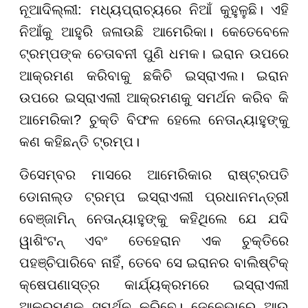
ନୂଆଦିଲ୍ଲୀ: ମଧ୍ୟପ୍ରାଚ୍ୟରେ ନିଆଁ କୁହୁଳୁଛି। ଏହି
ନିଆଁକୁ ଆହୁରି ଜଳାଉଛି ଆମେରିକା। କେତେବେଳେ
ଟ୍ରମ୍ପଙ୍କ ଚେତାବନୀ ପୁଣି ଧମକ। ଇରାନ ଉପରେ
ଆକ୍ରମଣ କରିବାକୁ ଛକିଚି ଇସ୍ରାଏଲ। ଇରାନ
ଉପରେ ଇସ୍ରାଏଲୀ ଆକ୍ରମଣକୁ ସମର୍ଥନ କରିବ କି
ଆମେରିକା? ଚୁକ୍ତି ବିଫଳ ହେଲେ ନେତାନ୍ୟାହୁଙ୍କୁ
କଣ କହିଛନ୍ତି ଟ୍ରମ୍ପ।
ଡିସେମ୍ବର ମାସରେ ଆମେରିକାର ରାଷ୍ଟ୍ରପତି
ଡୋନାଲ୍ଡ ଟ୍ରମ୍ପ ଇସ୍ରାଏଲୀ ପ୍ରଧାନମନ୍ତ୍ରୀ
ବେଞ୍ଜାମିନ୍ ନେତାନ୍ୟାହୁଙ୍କୁ କହିଥିଲେ ଯେ ଯଦି
ୱାଶିଂଟନ୍ ଏବଂ ତେହେରାନ ଏକ ଚୁକ୍ତିରେ
ପହଞ୍ଚିପାରିବେ ନାହିଁ, ତେବେ ସେ ଇରାନର ବାଲିଷ୍ଟିକ୍
କ୍ଷେପଣାସ୍ତ୍ର କାର୍ଯ୍ୟକ୍ରମରେ ଇସ୍ରାଏଲୀ
ଆକ୍ରମଣକୁ ସମର୍ଥନ କରିବେ। ଜେନେଭାରେ ଆଉ