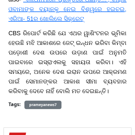
ଓବାମାଙ୍କ ବୟାନକୁ ନେଇ ବିଶ୍ୱରେ ହଇଚଇ,
ଏରିଆ- 51ର ଖୋଲିଲେ ସିକ୍ରେଟ୍‌
CBS ରିପୋର୍ଟ କରିଛି ଯେ ଏଥର ୱାଶିଂଟନର ଭୂମିକା
ହେଉଛି ମଝି ଆକାଶରେ ଜେଟ୍ ଇନ୍ଧନ ଭରିବା କିମ୍ବା
ପଡ଼ୋଶୀ ଦେଶ ଉପରେ ଉଡ଼ାଣ ପାଇଁ ଅନୁମତି
ପାଇବାରେ ଇସ୍ରାଏଲକୁ ସହାୟତା କରିବା। ଏହି
ସମୟରେ, ଅନେକ ଦେଶ ଇରାନ ଉପରେ ଆକ୍ରମଣ
ପାଇଁ ସେମାନଙ୍କର ଆକାଶ ସୀମା ବ୍ୟବହାର
କରିବାକୁ ଦେବେ ନାହିଁ ବୋଲି ମତ ଦେଇଛନ୍ତି।
Tags:
prameyanews7