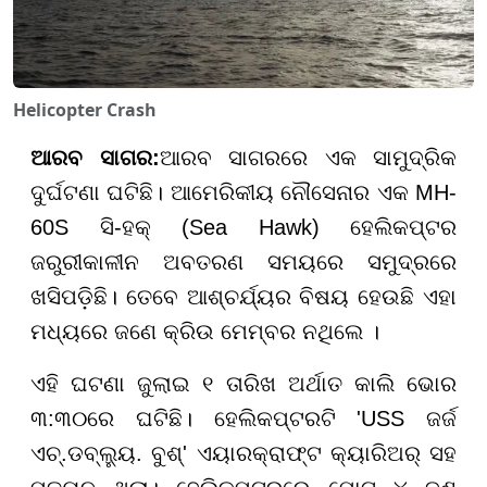
Helicopter Crash
ଆରବ ସାଗର
:
ଆରବ ସାଗରରେ ଏକ ସାମୁଦ୍ରିକ
ଦୁର୍ଘଟଣା ଘଟିଛି। ଆମେରିକୀୟ ନୌସେନାର ଏକ MH-
60S ସି-ହକ୍ (Sea Hawk) ହେଲିକପ୍ଟର
ଜରୁରୀକାଳୀନ ଅବତରଣ ସମୟରେ ସମୁଦ୍ରରେ
ଖସିପଡ଼ିଛି। ତେବେ ଆଶ୍ଚର୍ଯ୍ୟର ବିଷୟ ହେଉଛି ଏହା
ମଧ୍ୟରେ ଜଣେ କ୍ରିଉ ମେମ୍ବର ନଥିଲେ ।
ଏହି ଘଟଣା ଜୁଲାଇ ୧ ତାରିଖ ଅର୍ଥାତ କାଲି ଭୋର
୩:୩୦ରେ ଘଟିଛି। ହେଲିକପ୍ଟରଟି 'USS ଜର୍ଜ
ଏଚ୍.ଡବ୍ଲ୍ୟୁ. ବୁଶ୍' ଏୟାରକ୍ରାଫ୍ଟ କ୍ୟାରିଅର୍ ସହ