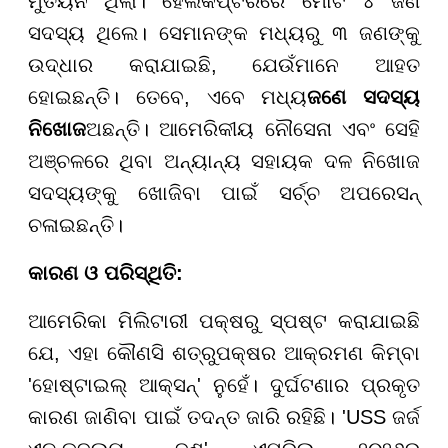
ମୁତୟନ ଥିଲା। ହେଲିକପ୍ଟରରେ ମୋଟ ୪ ଜଣ
ସଦସ୍ୟ ଥିଲେ। ସେମାନଙ୍କ ମଧ୍ୟରୁ ୩ ଜଣଙ୍କୁ
ଉଦ୍ଧାର କରାଯାଇଛି, ଯେଉଁମାନେ ଆହତ
ହୋଇଛନ୍ତି। ତେବେ, ଏବେ ମଧ୍ୟ
ଜଣେ ସଦସ୍ୟ
ନିଖୋଜ
ଅଛନ୍ତି। ଆମେରିକୀୟ ନୌସେନା ଏବଂ ସେହି
ଅଞ୍ଚଳରେ ଥିବା ଅନ୍ୟାନ୍ୟ ସହାୟକ ଦଳ ନିଖୋଜ
ସଦସ୍ୟଙ୍କୁ ଖୋଜିବା ପାଇଁ ସର୍ଚ୍ଚ ଅପରେସନ୍
ଚଳାଇଛନ୍ତି।
କାରଣ ଓ ପରିସ୍ଥିତି:
ଆମେରିକା ମିଲିଟାରୀ ପକ୍ଷରୁ ସ୍ପଷ୍ଟ କରାଯାଇଛି
ଯେ, ଏହା କୌଣସି ଶତ୍ରୁପକ୍ଷର ଆକ୍ରମଣ କିମ୍ବା
'ହୋଷ୍ଟାଇଲ୍ ଆକ୍ସନ୍' ନୁହେଁ। ଦୁର୍ଘଟଣାର ପ୍ରକୃତ
କାରଣ ଜାଣିବା ପାଇଁ ତଦନ୍ତ ଜାରି ରହିଛି। 'USS ଜର୍ଜ