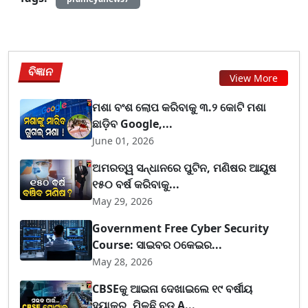
ବିଜ୍ଞାନ
View More
ମଶା ବଂଶ ଲୋପ କରିବାକୁ ୩.୨ କୋଟି ମଶା
ଛାଡ଼ିବ Google,...
June 01, 2026
ଅମରତ୍ୱ ସନ୍ଧାନରେ ପୁଟିନ, ମଣିଷର ଆୟୁଷ
୧୫୦ ବର୍ଷ କରିବାକୁ...
May 29, 2026
Government Free Cyber Security
Course: ସାଇବର ଠକେଇର...
May 28, 2026
CBSEକୁ ଆଇନା ଦେଖାଇଲେ ୧୯ ବର୍ଷୀୟ
ହ୍ୟାକର, ମିଳୁଛି ବଡ଼ A...