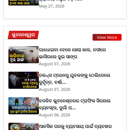
May 27, 2026
ଭୁବନେଶ୍ୱର
View More
ଗାଧୋଇବା ବେଳେ ହେଲା କାଳ, ନଦୀରେ
ଭାସିଗଲେ ଦୁଇ ସାଙ୍ଗ
August 07, 2026
ଚଳନ୍ତା ଟ୍ରେନରୁ ଯୁବକଙ୍କୁ ଠେଲିଦେଲେ
ଦୁର୍ବୃତ୍ତ, ବର୍ଷା...
August 07, 2026
ବଦଳିବ ଭୁବନେଶ୍ବରର ଟ୍ରାଫିକ ସିଗନାଲ
ବ୍ୟବସ୍ଥା, ଦୁର୍ଗା ପ...
August 06, 2026
ଆବସିକ ଘରକୁ ବ୍ୟବସାୟ ପାଇଁ ବ୍ୟବହାର