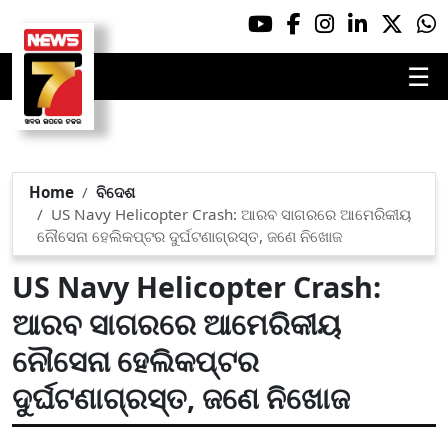
☰
Home
ବିଦେଶ
US Navy Helicopter Crash: ଆରବ ସାଗରରେ ଆମେରିକୀୟ
ନୌସେନା ହେଲିକପ୍ଟର ଦୁର୍ଘଟଣାଗ୍ରସ୍ତ, ଜଣେ ନିଖୋଜ
US Navy Helicopter Crash:
ଆରବ ସାଗରରେ ଆମେରିକୀୟ
ନୌସେନା ହେଲିକପ୍ଟର
ଦୁର୍ଘଟଣାଗ୍ରସ୍ତ, ଜଣେ ନିଖୋଜ