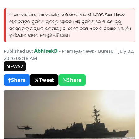
ଆରବ ସାଗରରେ ଆମେରିକୀୟ ନୌସେନାର ଏକ MH-60S Sea Hawk
ହେଲିକପ୍ଟର ଦୁର୍ଘଟଣାଗ୍ରସ୍ତ ହୋଇଛି। ଏହି ଦୁର୍ଘଟଣାରେ ୩ ଜଣ କ୍ରୁ
ସଦସ୍ୟଙ୍କୁ ଉଦ୍ଧାର କରାଯାଇଥିବା ବେଳେ ଜଣେ ଏବେ ବି ନିଖୋଜ ଅଛନ୍ତି।
ଦୁର୍ଘଟଣାର କାରଣ ଖୋଜୁଛି ନୌସେନା।
AbhisekD
Published By:
- Prameya-News7 Bureau | July 02,
2026 08:18 AM
NEWS7
Share
Tweet
Share