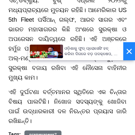
ଏଚ୍.ଡବ୍ଲ୍ୟୁ. ବୁଶ୍' ଏପ୍ରିଲ ୨୦୨୬ରୁ
ମଧ୍ୟପ୍ରାଚ୍ୟରେ ମୁତୟନ ରହିଛି। ଆମେରିକାର US
5th Fleet ପର୍ସିଆନ୍ ଗଲ୍ଫ, ଆରବ ସାଗର ଏବଂ
ଭାରତ ମହାସାଗରର କିଛି ଅଂଶରେ ସୁରକ୍ଷା ଓ
ଅପରେସନ ଦାୟିତ୍ୱରେ ରହିଛି। ଏହି ଅଞ୍ଚଳରେ
×
ହର୍ମୁଜ ପ୍ରଣାଳୀ (Strait of Hormuz) ଏବଂ ବାବ୍
ଓଡ଼ିଶାକୁ ଫୁଡ୍ ପ୍ରୋସେସିଂ ହବ୍
କରିବା ଦିଗରେ ବଡ଼ ପଦକ୍ଷେପ, ୪୨
ଅଲ୍-ମଣ୍ଡାବ ପରି ରଣନୈତିକ ସ୍ଥାନଗୁଡ଼ିକରେ
ହଜାରରୁ ଅଧିକ ନିଯୁକ୍ତି ସୁଯୋଗ
ସୁରକ୍ଷା ବଜାୟ ରଖିବା ଏହି ନୌସେନା ବାହିନୀର
ମୁଖ୍ୟ କାମ।
ଏହି ଦୁର୍ଘଟଣା ବର୍ତ୍ତମାନର ସ୍ଥିତିରେ ଏକ ଚିନ୍ତାର
ବିଷୟ ପାଲଟିଛି। ନିଖୋଜ ସଦସ୍ୟଙ୍କୁ ଖୋଜିବା
ପାଇଁ ଉଦ୍ଧାରକାରୀ ଦଳ ନିରନ୍ତର ପ୍ରୟାସ ଜାରି
ରଖିଛନ୍ତି।
Tags:
prameyanews7