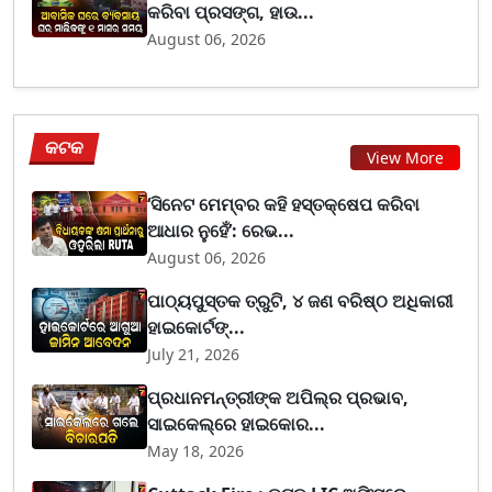
କରିବା ପ୍ରସଙ୍ଗ, ହାଉ...
August 06, 2026
କଟକ
View More
‘ସିନେଟ ମେମ୍ବର କହି ହସ୍ତକ୍ଷେପ କରିବା
ଆଧାର ନୁହେଁ’: ରେଭ...
August 06, 2026
ପାଠ୍ୟପୁସ୍ତକ ତ୍ରୁଟି, ୪ ଜଣ ବରିଷ୍ଠ ଅଧିକାରୀ
ହାଇକୋର୍ଟଙ୍...
July 21, 2026
ପ୍ରଧାନମନ୍ତ୍ରୀଙ୍କ ଅପିଲ୍‌ର ପ୍ରଭାବ,
ସାଇକେଲ୍‌ରେ ହାଇକୋର...
May 18, 2026