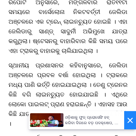
ରିପୋର୍ଟ ଅନୁସାରେ, ମଙ୍ଗଳବାର ରାତି
୧୧
ଟା
ସମୟରେ ବାର୍ସେଲୋନା ନିକଟବର୍ତ୍ତୀ ଜେଲିଡା
ଅଞ୍ଚଳରେ ଏକ ଟ୍ରେନ୍ ଲାଇନଚ୍ୟୁତ ହୋଇଛି । ଏହା
ଜେଲିଡାରୁ ସାଣ୍ଡ୍ ସାଦୁର୍ନୀ ଅଭିମୁଖେ ଯାତ୍ରା
କରୁଥି
ଲା
। ଷ୍ଟେସନରୁ ବାହାରିବାର କିଛି ସମୟ ପରେ
ଏହା ଟ୍ରାକରୁ ବାହାରକୁ ଚାଲିଯାଇଥିଲା ।
ସ୍ଥାନୀୟ ପ୍ରଶାସନର କହିବାନୁସାରେ, ଜେଲିଡା
ଅଞ୍ଚଳରେ ପ୍ରବଳ ବର୍ଷା ହୋଇଥିଲା । ଟ୍ରାକରେ
ମଧ୍ୟ ପାଣି ଭର୍ତ୍ତି ହୋଇଯାଇଥିଲା । ତେଣୁ ଟ୍ରେନର
କିଛି ବଗି ଲାଇନଚ୍ୟୁତ ହୋଇଯାଇଛି । ଏଥିରେ
ଲୋକୋ ପାଇଲଟ୍ ପ୍ରାଣ ହରାଇଛନ୍ତି । ଏହାସହ ଆଉ
କିଛି ଯାତ୍ରୀ ମଧ୍ୟ ମୃତାହତ ହୋଇଥିବା ସୂଚନା ମିଳିଛି
×
ଓଡ଼ିଶାକୁ ଫୁଡ୍ ପ୍ରୋସେସିଂ ହବ୍
।
କରିବା ଦିଗରେ ବଡ଼ ପଦକ୍ଷେପ, ୪୨
ହଜାରରୁ ଅଧିକ ନିଯୁକ୍ତି ସୁଯୋଗ