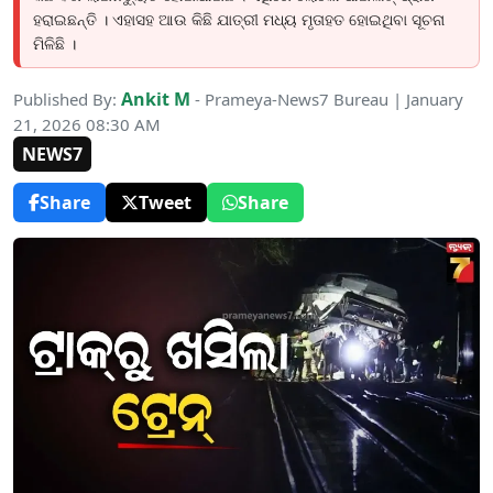
ହରାଇଛନ୍ତି । ଏହାସହ ଆଉ କିଛି ଯାତ୍ରୀ ମଧ୍ୟ ମୃତାହତ ହୋଇଥିବା ସୂଚନା
ମିଳିଛି ।
Ankit M
Published By:
- Prameya-News7 Bureau | January
21, 2026 08:30 AM
NEWS7
Share
Tweet
Share