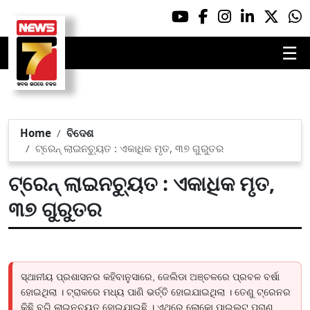
☰
Home
ବିଦେଶ
ଟ୍ରେନ୍ ଲାଇନଚ୍ୟୁତ : ଏକାଧିକ ମୃତ, ୩୭ ଗୁରୁତର
ଟ୍ରେନ୍ ଲାଇନଚ୍ୟୁତ : ଏକାଧିକ ମୃତ,
୩୭ ଗୁରୁତର
ସ୍ଥାନୀୟ ପ୍ରଶାସନର କହିବାନୁସାରେ, ଜେଲିଡା ଅଞ୍ଚଳରେ ପ୍ରବଳ ବର୍ଷା
ହୋଇଥିଲା । ଟ୍ରାକରେ ମଧ୍ୟ ପାଣି ଭର୍ତ୍ତି ହୋଇଯାଇଥିଲା । ତେଣୁ ଟ୍ରେନର
କିଛି ବଗି ଲାଇନଚ୍ୟୁତ ହୋଇଯାଇଛି । ଏଥିରେ ଲୋକୋ ପାଇଲଟ୍ ପ୍ରାଣ