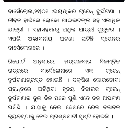
ବାର୍ସେଲୋନା
,
୨
୧|
୦୧ :
ଭୟଙ୍କର ଟ୍ରେନ୍ ଦୁର୍ଘଟଣା ।
ଜୀବନ ହାରିଲେ ଲୋକୋ ପାଇଲଟଙ୍କ ସହ ଏକାଧିକ
ଯାତ୍ରୀ । ଏହାସହ
୧୫
ରୁ ଅଧିକ ଯାତ୍ରୀ ଗୁରୁତର ।
ଏପରି ଅଭାବନୀୟ ଘଟଣା ଘଟିଛି ସ୍ପେନର
ବାର୍ସେଲୋନାରେ ।
ରିପୋର୍ଟ ଅନୁସାରେ, ମଙ୍ଗଳବାର ବିଳମ୍ବିତ
ରାତ୍ରରେ ବାର୍ସେଲୋନାରେ ଏକ ଟ୍ରେନ୍
ଦୁର୍ଘଟଣାଗ୍ରସ୍ତ ହୋଇଛି । ଦକ୍ଷିଣ କୋରଡୋବା
ପ୍ରାନ୍ତରେ ଘଟିଥିବା ହୃଦୟ ବିଦାରକ ଟ୍ରେନ୍
ଦୁର୍ଘଟଣାର ଦୁଇ ଦିନ ପରେ ପୁଣି ଏତେ ବଡ ଅଘଟଣ
ଘଟିଛି । ଯାହାକୁ ନେଇ ଦେଶରେ ରେଳ ଚଳାଚଳ
ବ୍ୟବସ୍ଥାକୁ ନେଇ ପ୍ରଶ୍ନବାଚୀ ସୃଷ୍ଟି ହୋଇଛି ।