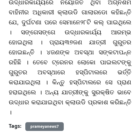
ଉଦ୍ଧାରକାର୍ଯ୍ୟରେ ନିୟୋଜିତ ଥିବା ଅଗ୍ନିଶମ
ବାହିନୀର ଅଧିକାରୀ କ୍ଲାଉଡି ଗାଲାରଡୋ କହିଛନ୍ତି
ଯେ, ଦୁର୍ଘଟଣା ପରେ ସେମାନେ
୨୮
ଟି କଲ୍ ପାଇଥିଲେ
। ସଙ୍ଗେସଙ୍ଗେ ଉଦ୍ଧାରକାର୍ଯ୍ୟ ଆରମ୍ଭ
ହୋଇଥିଲା । ପ୍ରାୟ
୩୭
ଜଣ ଯାତ୍ରୀ ଗୁରୁତର
ହୋଇଛନ୍ତି ।
୪
ଜଣଙ୍କ ଅବସ୍ଥା ସଙ୍କଟାପନ୍ନ
ରହିଛି । ତେବେ ଟ୍ରେନର ଲୋକୋ ପାଇଲଟଙ୍କୁ
ଗୁରୁତର ଅବସ୍ଥାରେ ହସ୍ପିଟାଲରେ ଭର୍ତ୍ତି
କରାଯାଇଥିଲା । କିନ୍ତୁ ହସ୍ପିଟାଲରେ ସେ ପ୍ରାଣ
ହରାଇଥିଲେ । ଅନ୍ୟ ଯାତ୍ରୀଙ୍କୁ ସୁରକ୍ଷିତ ଭାବେ
ଉଦ୍ଧାର କରାଯାଇଥିବା କ୍ଲାଉଡି ପ୍ରକାଶ କରିଛନ୍ତି
।
Tags:
prameyanews7