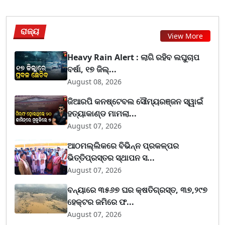
ରାଜ୍ୟ
View More
Heavy Rain Alert : ଲାଗି ରହିବ ଲଘୁଚାପ
ବର୍ଷା, ୧୭ ଜିଲ୍...
August 08, 2026
ଜିଆରପି କନଷ୍ଟେବଲ ସୌମ୍ୟରଞ୍ଜନ ସ୍ୱାଇଁ
ହତ୍ୟାକାଣ୍ଡ ମାମଲା...
August 07, 2026
ଆଠମଲ୍ଲିକରେ ବିଭିନ୍ନ ପ୍ରକଳ୍ପର
ଭିତ୍ତିପ୍ରସ୍ତର ସ୍ଥାପନ ସ...
August 07, 2026
ବନ୍ୟାରେ ୩୫୬୭ ଘର କ୍ଷତିଗ୍ରସ୍ତ, ୩୭,୨୯୭
ହେକ୍ଟର ଜମିରେ ଫ...
August 07, 2026