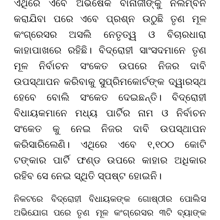
ଏଥିରେ ଏବେ ଅଭିଷେକ ବାନାର୍ଜୀଙ୍କୁ ନିଲମ୍ବନ
କରାଯିବା ପରେ ଏବେ ପ୍ରଶ୍ନ ଉଠୁଛି ତୃଣ ମୂଳ
କଂଗ୍ରେସର ଅସଲି ନେତୃତ୍ୱ ଓ ବିଚାରଧାରା
କାହାପାଖରେ ରହିଛି। ବିଦ୍ରୋହୀ ସାଂସଦମାନେ ତୃଣ
ମୂଳ ନିର୍ବାଚନ ସଂକେତ ଉପରେ ନିଜର ଦାବି
ଉପସ୍ଥାପନ କରିବାକୁ ସୁପ୍ରିମକୋର୍ଟଙ୍କ ଦ୍ୱାରସ୍ଥ
ହେବେ ବୋଲି ସଂକେତ ଦେଇଛନ୍ତି। ବିଦ୍ରୋହୀ
ବିଧାୟକମାନେ ମଧ୍ୟ ପାର୍ଟିର ନାମ ଓ ନିର୍ବାଚନ
ସଂକେତ କୁ ନେଇ ନିଜର ଦାବି ଉପସ୍ଥାପନ
କରିସାରିଲେଣି। ଏଥିରେ ଏବେ ୧,୧୦୦ କୋଟି
ଟଙ୍କାର ପାର୍ଟି ଫଣ୍ଡ ଉପରେ କାହାର ଅଧିକାର
ରହିବ ସେ ନେଇ ସ୍ଥିତି ସ୍ପଷ୍ଟ ହୋଇନି।
ନିକଟରେ ବିଦ୍ରୋହୀ ବିଧାୟକଙ୍କ ଗୋଷ୍ଠୀର ପୋଲିସ
ଅଭିଯୋଗ ପରେ ତୃଣ ମୂଳ କଂଗ୍ରେସର ୩ଟି ବ୍ୟାଙ୍କ