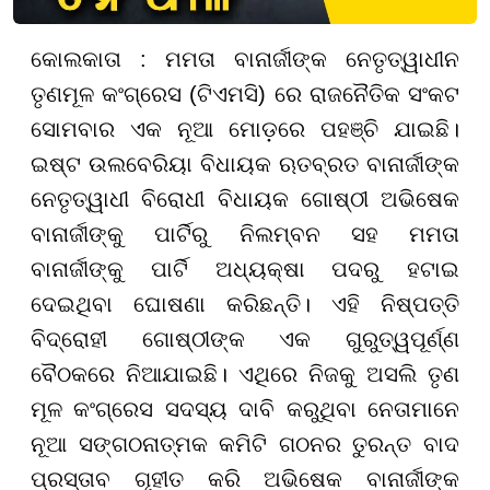
କୋଲକାତା : ମମତା ବାନାର୍ଜୀଙ୍କ ନେତୃତ୍ୱାଧୀନ
ତୃଣମୂଳ କଂଗ୍ରେସ (ଟିଏମସି) ରେ ରାଜନୈତିକ ସଂକଟ
ସୋମବାର ଏକ ନୂଆ ମୋଡ଼ରେ ପହଞ୍ଚି ଯାଇଛି।
ଇଷ୍ଟ ଉଲବେରିୟା ବିଧାୟକ ଋତବ୍ରତ ବାନାର୍ଜୀଙ୍କ
ନେତୃତ୍ୱାଧୀ ବିରୋଧୀ ବିଧାୟକ ଗୋଷ୍ଠୀ ଅଭିଷେକ
ବାନାର୍ଜୀଙ୍କୁ ପାର୍ଟିରୁ ନିଲମ୍ବନ ସହ ମମତା
ବାନାର୍ଜୀଙ୍କୁ ପାର୍ଟି ଅଧ୍ୟକ୍ଷା ପଦରୁ ହଟାଇ
ଦେଇଥିବା ଘୋଷଣା କରିଛନ୍ତି। ଏହି ନିଷ୍ପତ୍ତି
ବିଦ୍ରୋହୀ ଗୋଷ୍ଠୀଙ୍କ ଏକ ଗୁରୁତ୍ୱପୂର୍ଣ୍ଣ
ବୈଠକରେ ନିଆଯାଇଛି। ଏଥିରେ ନିଜକୁ ଅସଲି ତୃଣ
ମୂଳ କଂଗ୍ରେସ ସଦସ୍ୟ ଦାବି କରୁଥିବା ନେତାମାନେ
ନୂଆ ସଙ୍ଗଠନାତ୍ମକ କମିଟି ଗଠନର ତୁରନ୍ତ ବାଦ
ପ୍ରସ୍ତାବ ଗୃହୀତ କରି ଅଭିଷେକ ବାନାର୍ଜୀଙ୍କ