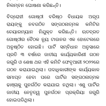
ନିଲମ୍ବନ ଘୋଷଣା କରିଛନ୍ତି।
ବିଦ୍ରୋହୀ ଗୋଷ୍ଠୀ ବରିଷ୍ଠ ବିଧାୟକ ଅରୂପ
ରାୟଙ୍କୁ ନବଗଠିତ ସଙ୍ଗଠନାତ୍ମକ କମିଟିର
ଚେୟାରମ୍ୟାନ ନିଯୁକ୍ତ କରିଛନ୍ତି। ଋତବ୍ରତ
ଗୋଷ୍ଠୀର ବୈଠକ ନ୍ୟୁ ଟାଉନର ଏକ ହୋଟେଲରେ
ଅନୁଷ୍ଠିତ ହୋଇଛି। ପାର୍ଟି ସମ୍ବିଧାନ ଅନୁସାରେ
ପ୍ରତି ୩ ବର୍ଷରେ ଜାତୀୟ କାର୍ଯ୍ୟକାରିଣୀ ଗଠନ
ଜରୁରି ଓ ଶେଷ ଥର ଏହି କମିଟି ଫେବୃଆରୀ ୨୦୨୨ରେ
ଗଠନ କରାଯାଇଥିଲା। ପଦାଧିକାରୀଙ୍କ କାର୍ଯ୍ୟକାଳ
ସମାପ୍ତ ହେବା ପରେ ପାର୍ଟିର ସଙ୍ଗଠନାତ୍ମକ
ଢାଞ୍ଚାକୁ ପୁନର୍ଗଠିତ କରାଯାଇ ନଥିଲା। ଏଣୁ ପାର୍ଟିର
ଜାତୀୟ ନେତୃତ୍ୱ ପୁନର୍ଗଠନ ପ୍ରକ୍ରିୟା ଜରୁରି
ହୋଇପଡିଥିଲା।