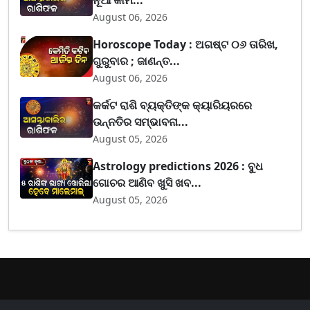
August 06, 2026
Horoscope Today : ଅଗଷ୍ଟ ୦୬ ତାରିଖ,
ଗୁରୁବାର ; ଜାଣନ୍ତ...
August 06, 2026
କର୍କଟ ରାଶି ବ୍ୟକ୍ତିଙ୍କ କ୍ୟାରିୟରରେ
ଉନ୍ନତିର ସମ୍ଭାବନା...
August 05, 2026
Astrology predictions 2026 : ବୁଧ
ଗୋଚର ଆଣିବ ଖୁସି ଖବ...
August 05, 2026