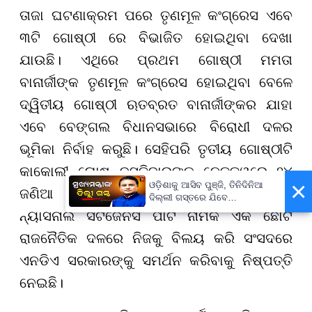
ତାଜା ଘଟଣାକ୍ରମ ପରେ ତୃଣମୂଳ କଂଗ୍ରେସ ଏବେ
୩ଟି ଗୋଷ୍ଠୀ ରେ ବିଭାଜିତ ହୋଇଥିବା ଦେଖା
ଯାଉଛି। ଏଥିରେ ପ୍ରଥମ ଗୋଷ୍ଠୀ ମମତା
ବାନାର୍ଜୀଙ୍କ ତୃଣମୂଳ କଂଗ୍ରେସ ହୋଇଥିବା ବେଳେ
ଦ୍ୱିତୀୟ ଗୋଷ୍ଠୀ ଋତବ୍ରତ ବାନାର୍ଜୀଙ୍କର ଯାହା
ଏବେ ବେଙ୍ଗଲ ବିଧାନସଭାରେ ବିରୋଧୀ ଦଳର
ଭୂମିକା ନିର୍ବାହ କରୁଛି। ସେହିପରି ତୃତୀୟ ଗୋଷ୍ଠୀଟି
କାକୋଲୀ ଘୋଷ ଦସ୍ତିଦାରଙ୍କ ନେତୃତ୍ୱରେ ୨୪
×
ଓଡ଼ିଶାକୁ ଆସିବ ପୁଞ୍ଜି, ତିନିଦିନିଆ
ଜଣିଆ ଲୋକସଭା ସାଂସଦଙ୍କର ଓ ଏମାନେ
ଦିଲ୍ଲୀ ଗସ୍ତରେ ଯିବେ
ମୁଖ୍ୟମନ୍ତ୍ରୀ ମୋହନ ମାଝୀ
ନ୍ୟାସନାଲ ସିଟିଜେନସ ପାର୍ଟି ନାମକ ଏକ ଛୋଟ
ରାଜନୈତିକ ଦଳରେ ନିଜକୁ ବିଲୟ କରି ସଂସଦରେ
ଏନଡିଏ ସରକାରଙ୍କୁ ସମର୍ଥନ କରିବାକୁ ନିଷ୍ପତ୍ତି
ନେଇଛି।