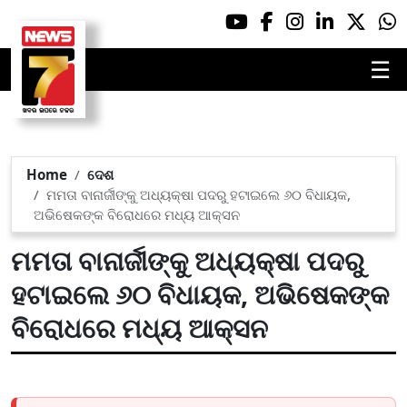
☰
Home
ଦେଶ
ମମତା ବାନାର୍ଜୀଙ୍କୁ ଅଧ୍ୟକ୍ଷା ପଦରୁ ହଟାଇଲେ ୬୦ ବିଧାୟକ,
ଅଭିଷେକଙ୍କ ବିରୋଧରେ ମଧ୍ୟ ଆକ୍ସନ
ମମତା ବାନାର୍ଜୀଙ୍କୁ ଅଧ୍ୟକ୍ଷା ପଦରୁ
ହଟାଇଲେ ୬୦ ବିଧାୟକ, ଅଭିଷେକଙ୍କ
ବିରୋଧରେ ମଧ୍ୟ ଆକ୍ସନ