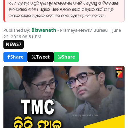
ଏବେ ପ୍ରଶ୍ନ ଉଠୁଛି ତୃଣ ମୂଳ କଂଗ୍ରେସର ଅସଲି ନେତୃତ୍ୱ ଓ ବିଚାରଧାରା
କାହାପାଖରେ ରହିଛି। ଏଥିରେ ଏବେ ୧,୧୦୦ କୋଟି ଟଙ୍କାର ପାର୍ଟି ଫଣ୍ଡ
ଉପରେ କାହାର ଅଧିକାର ରହିବ ସେ ନେଇ ସ୍ଥିତି ସ୍ପଷ୍ଟ ହୋଇନି।
Biswanath
Published By:
- Prameya-News7 Bureau | June
22, 2026 08:51 PM
NEWS7
Share
Tweet
Share