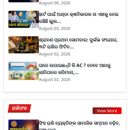
August 06, 2026
ହାର୍ଟ ପାଇଁ ଅଣ୍ଡା କ୍ଷତିକାରକ ନା ଏହାକୁ ନେଇ
ରହିଛି ଭୁଲ...
August 03, 2026
ଶ୍ରାବଣ ପ୍ରଥମ ସୋମବାର: ଦୁର୍ଲଭ ସଂଯୋଗ,
୩ଟି ରାଶିର ଫିଟିବ...
August 02, 2026
ଘରେ ଲଗାଇଛନ୍ତି କି AC ? ତେବେ ଆଗକୁ
ଲାଗିପାରେ ଜରିମାନା,...
August 02, 2026
ରାଶିଫଳ
View More
ସିଂହ ରାଶି ବ୍ୟକ୍ତିଙ୍କ ସାମାଜିକ ସମ୍ମାନ ବଢ଼ିବ,
ନୂଆ କାମ...