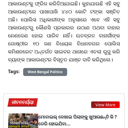
ଆକାଉଣ୍ଟକୁ ଫ୍ରିଜ କରିଦିଆଯାଇଛି। କୁହାଯାଉଛି ଏହି ସବୁ
ଆକାଉଣ୍ଟରେ ପାଖାପାଖି ୪୪୦ କୋଟି ଟଙ୍କା ସଞ୍ଚିତ
ଅଛି। ପୋଲିସ ଅଧିକାରୀଙ୍କ ଅନୁସାରେ ଏବେ ଏହି ସବୁ
ଆକାଉଣ୍ଟରୁ କୌଣସି ପ୍ରକାରର ଉଠାଣ ଅଥବା ବାହାର
ନେଣଦେଣ ହୋଇ ପାରିବ ନାହିଁ। ଋତବ୍ରତ ବାନାର୍ଜୀଙ୍କ
ଗୋଷ୍ଠୀର ୧୦ ଜଣ ବିଧାୟକ ବିଧାନନଗର ପୋଲିସ
କମିଶନରେଟ ଅନ୍ତର୍ଗତ ସାଇବର ଥାନାରେ ଏତଲା ରୁଜୁ କରି
ବ୍ୟାଙ୍କ ଆକାଉଣ୍ଟର ବିସ୍ତୃତ ଯାଞ୍ଚ ଦାବି କରିଥିଲେ।
Tags:
West Bengal Politics
ଜୀବନଚର୍ଯ୍ୟା
View More
ମୋବାଇଲ୍ ଦେଖାଇ ପିଲାଙ୍କୁ ଖୁଆଉଛନ୍ତି କି ?
ଡେରି ହୋଇଯିବା...