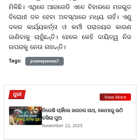
ମିଳିଛି। ଏଥିରେ ଆରଜେଡି ଏବେ ବିହାରରେ ମଜଭୁତ
ବିରୋଧୀ ଦଳ ହେବା ଅବସ୍ଥାରେ ମଧ୍ୟ ନାହିଁ। ଏଣୁ
ଦଳର କାର୍ଯ୍ୟକର୍ତ୍ତା ଓ କର୍ମୀ ପରାଜୟର କାରଣ
ଜାଣିବାକୁ ଚାହୁଁଛନ୍ତି। ହେଲେ କେହି ଦାୟିତ୍ୱ ନିଜ
ଉପରକୁ ନେଉ ନାହାନ୍ତି।
Tags:
prameyanews7
ପୁରୀ
View More
ନିରେଖି ଚାହିଁଲେ ଜଗତର ନାଥ, କୋମାରୁ ଉଠି
ବସିଲା ପୁଅ
November 22, 2025