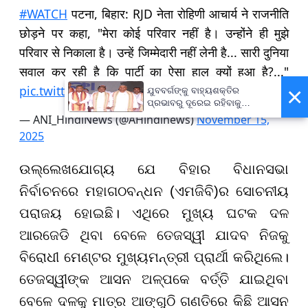
#WATCH
पटना, बिहार: RJD नेता रोहिणी आचार्य ने राजनीति
छोड़ने पर कहा, "मेरा कोई परिवार नहीं है। उन्होंने ही मुझे
परिवार से निकाला है। उन्हें जिम्मेदारी नहीं लेनी है... सारी दुनिया
सवाल कर रही है कि पार्टी का ऐसा हाल क्यों हुआ है?..."
×
pic.twitter.com/XcgyhKV8RA
ଯୁବବର୍ଗଙ୍କୁ ବାହ୍ୟଶକ୍ତିର
ପ୍ରଭାବରୁ ଦୂରେଇ ରହିବାକୁ
ଆହ୍ୱାନ, ରାଜ୍ୟବ୍ୟାପୀ ‘ଘରେ
— ANI_HindiNews (@AHindinews)
November 15,
ଘରେ ତ୍ରିରଙ୍ଗା’ ଅଭିଯାନ
2025
ଉଲ୍ଲେଖଯୋଗ୍ୟ ଯେ ବିହାର ବିଧାନସଭା
ନିର୍ବାଚନରେ ମହାଗଠବନ୍ଧନ (ଏମଜିବି)ର ସୋଚନୀୟ
ପରାଜୟ ହୋଇଛି। ଏଥିରେ ମୁଖ୍ୟ ଘଟକ ଦଳ
ଆରଜେଡି ଥିବା ବେଳେ ତେଜସ୍ୱୀ ଯାଦବ ନିଜକୁ
ବିରୋଧୀ ମେଣ୍ଟର ମୁଖ୍ୟମନ୍ତ୍ରୀ ପ୍ରାର୍ଥୀ କରିଥିଲେ।
ତେଜସ୍ୱୀଙ୍କ ଆସନ ଅଳ୍ପକେ ବର୍ତ୍ତି ଯାଇଥିବା
ବେଳେ ଦଳକୁ ମାତ୍ର ଆଙ୍ଗୁଠି ଗଣତିରେ କିଛି ଆସନ