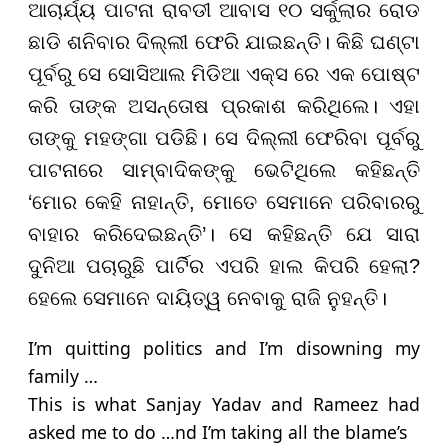
ଆଚାର୍ଯ୍ୟ ପାଟନା ରାବଡୀ ଆବାସ ୧୦ ସର୍କୁଲାର ରୋଡ
ଛାଡି ଶନିବାର ଦିଲ୍ଲୀ ଫେରି ଯାଇଛନ୍ତି। କିଛି ଘଣ୍ଟା
ପୂର୍ବରୁ ସେ ସୋସିଆଲ ମିଡିଆ ଏକ୍ସ ରେ ଏକ ପୋଷ୍ଟ
କରି ତାଙ୍କ ଅସନ୍ତୋଷ ପ୍ରକାଶ କରିଥିଲେ। ଏହା
ତାଙ୍କୁ ମହଙ୍ଗା ପଡିଛି। ସେ ଦିଲ୍ଲୀ ଫେରିବା ପୂର୍ବରୁ
ପାଟନାରେ ସାମ୍ବାଦିକଙ୍କୁ ଭେଟିଥିଲେ କହିଛନ୍ତି
‘ମୋର କେହି ନାହାନ୍ତି, ମୋତେ ସେମାନେ ପରିବାରରୁ
ବାହାର କରିଦେଇଛନ୍ତି’। ସେ କହିଛନ୍ତି ଯେ ସାରା
ଦୁନିଆ ପଚାରୁଛି ପାର୍ଟିର ଏପରି ହାଲ କିପରି ହେଲା?
ହେଲେ ସେମାନେ ଦାୟିତ୍ୱ ନେବାକୁ ରାଜି ନୁହନ୍ତି।
I’m quitting politics and I’m disowning my
family …
This is what Sanjay Yadav and Rameez had
asked me to do …nd I’m taking all the blame’s