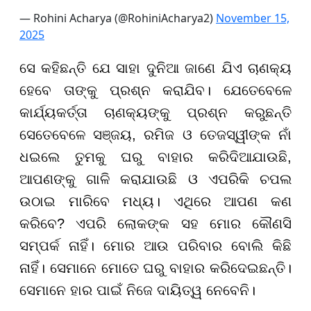
— Rohini Acharya (@RohiniAcharya2)
November 15,
2025
ସେ କହିଛନ୍ତି ଯେ ସାହା ଦୁନିଆ ଜାଣେ ଯିଏ ଚାଣକ୍ୟ
ହେବେ ତାଙ୍କୁ ପ୍ରଶ୍ନ କରାଯିବ। ଯେତେବେଳେ
କାର୍ଯ୍ୟକର୍ତ୍ତା ଚାଣକ୍ୟଙ୍କୁ ପ୍ରଶ୍ନ କରୁଛନ୍ତି
ସେତେବେଳେ ସଞ୍ଜୟ, ରମିଜ ଓ ତେଜସ୍ୱୀଙ୍କ ନାଁ
ଧଇଲେ ତୁମକୁ ଘରୁ ବାହାର କରିଦିଆଯାଉଛି,
ଆପଣଙ୍କୁ ଗାଳି କରାଯାଉଛି ଓ ଏପରିକି ଚପଲ
ଉଠାଇ ମାରିବେ ମଧ୍ୟ। ଏଥିରେ ଆପଣ କଣ
କରିବେ? ଏପରି ଲୋକଙ୍କ ସହ ମୋର କୌଣସି
ସମ୍ପର୍କ ନାହିଁ। ମୋର ଆଉ ପରିବାର ବୋଲି କିଛି
ନାହିଁ। ସେମାନେ ମୋତେ ଘରୁ ବାହାର କରିଦେଇଛନ୍ତି।
ସେମାନେ ହାର ପାଇଁ ନିଜେ ଦାୟିତ୍ୱ ନେବେନି।