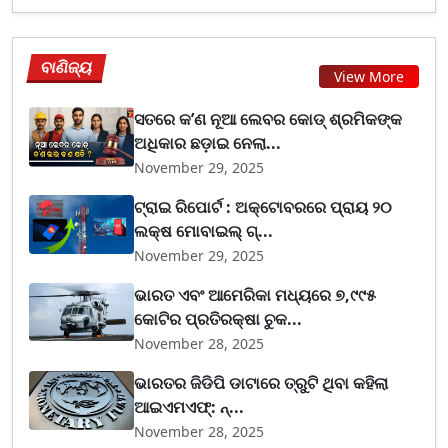
ବାଣିଜ୍ୟ
View More
ସତରେ କ’ଣ ନୂଆ ଲେବର କୋଡ୍‌ ଶ୍ରମିକଙ୍କ
ଅଧିକାର ଛଡ଼ାଇ ନେଲା...
November 29, 2025
ଟ୍ରାଇ ରିପୋର୍ଟ : ଅକ୍ଟୋବରରେ ପ୍ରାୟ ୨୦
ଲକ୍ଷ ମୋବାଇଲ୍ ଗ୍...
November 29, 2025
ଭାରତ ଏବଂ ଆମେରିକା ମଧ୍ୟରେ ୭,୯୯୫
କୋଟିର ପ୍ରତିରକ୍ଷା ଚୁକ...
November 28, 2025
ଭାରତର ଜିଡିପି ଡାଟାରେ ତ୍ରୁଟି ଥିବା କହିଲା
ଆଇଏମଏଫ୍‌: ନ୍...
November 28, 2025