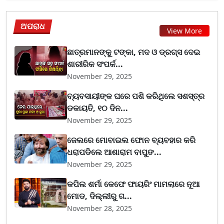
ଅପରାଧ
View More
ଛାତ୍ରମାନଙ୍କୁ ଟଙ୍କା, ମଦ ଓ ଡ୍ରଗ୍ସ ଦେଇ
ଶାରୀରିକ ସଂପର୍କ...
November 29, 2025
ବ୍ୟବସାୟୀଙ୍କ ଘରେ ପଶି କରିଥିଲେ ସଶସ୍ତ୍ର
ଡକାୟତି, ୧୦ ଦିନ...
November 29, 2025
ଜେଲରେ ମୋବାଇଲ ଫୋନ ବ୍ୟବହାର କରି
ଧରାପଡିଲେ ଆଶାରାମ ବାପୁଙ...
November 29, 2025
କପିଲ ଶର୍ମା କେଫେ ଫାୟରିଂ ମାମଲାରେ ନୂଆ
ମୋଡ, ଦିଲ୍ଲୀରୁ ଗ...
November 28, 2025