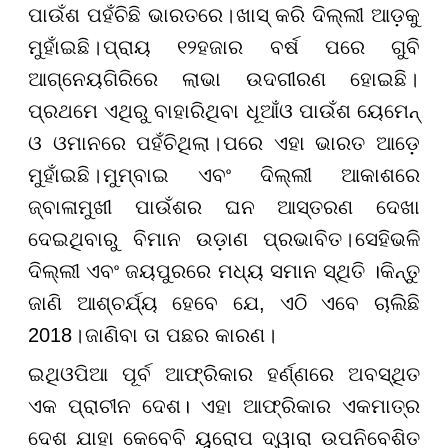
ପାଉଁଶ ପହଁଚିଛି ଭାରତରେ
।
ଖାସ୍ କରି ଦିଲ୍ଲୀ ଆଡ଼କୁ
ମୁହାଁଇଛି
।
ପ୍ରାୟ ୧୨ହଜାର ବର୍ଷ ପରେ ଗୁବି
ଆଗ୍ନେୟଗିରିରେ ଲାଭା ଉଦଗୀରଣ ହୋଇଛି
।
ପ୍ରଥମେ ଏଥିରୁ ବାହାରିଥିବା ଧୂଆଁ
ଓ ପାଉଁଶ ୟେମେନ୍
ଓ ଓମାନରେ ପହଁଚିଥିଲା
।
ପରେ ଏହା ଭାରତ ଆ
ଡ଼େ
ମୁହାଁଇଛି
।
ମୁମ୍ବାଇ ଏବଂ ଦିଲ୍ଲୀ ଆକାଶରେ
ଜ୍ବାଳାମୁଖୀ ପାଉଁଶର ଘନ ଆସ୍ତରଣ ଦେଖା
ଦେଇଥିବାରୁ ବିମାନ ଉଡ଼ାଣ ପ୍ରଭାବିତ
।
ସେହିଭଳି
ଦିଲ୍ଲୀ ଏବଂ ଜୟପୁରରେ ମଧ୍ୟ ସମାନ ସ୍ଥିତି ।
କିନ୍ତୁ
ଜାଣି ଆଶ୍ଚର୍ଯ୍ୟ ହେବେ ଯେ, ଏଠି ଏବେ ଚାଲିଛି
2018
।
ଜାଣିବା ତା ପଛର କାରଣ
।
ଇଥିଓପିଆ ପୂର୍ବ ଆଫ୍ରିକାର ହର୍ଣ୍ଣରେ ଅବସ୍ଥିତ
ଏକ ପ୍ରାଚୀନ ଦେଶ। ଏହା ଆଫ୍ରିକାର ଏକମାତ୍ର
ଦେଶ ଯାହା କେବେବି ୟୁରୋପ ଦ୍ୱାରା ଉପନିବେଶିତ