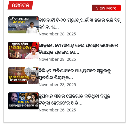
ମହାନଗର
View More
ବାରବାଟୀ ଟି-୨୦ ମ୍ୟାଚ୍ ପାଇଁ ୩ ହଜାର ଭଳି ସିଟ୍
କମିବ, ଷ୍...
November 28, 2025
ଗାଡ଼କଣ ବୋମାମାଡ଼ ନେଇ ପ୍ରଶ୍ନ ଉଠାଇଲେ
ବିଧାୟକ ପ୍ରତାପ ଦେ...
November 28, 2025
ବିଭିନ୍ନ ଅଭିଯାନରେ ମାଧ୍ୟମରେ ସ୍କୁଲକୁ
ପୁନର୍ବାର ପିଲାଙ୍କ...
November 28, 2025
ହ୍ୟୁମାନ ସାଗର ରୋଜଗାର କରିଥିବା ବିପୁଳ
ଟଙ୍କା ହେରଫେର ଅଭି...
November 26, 2025