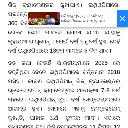
ଗିଜ୍ କ୍ୟାଲେଣ୍ଡର କୁହାଯାଏ। ଇଥିଓପିଆରେ,
ପ୍ରତ୍ୟେକ ମାସ ଠିକ୍ 30 ଦିନ । ଏହାର ଅର୍ଥ ହେଉଛି
×
ଓଡ଼ିଶାକୁ ଫୁଡ୍ ପ୍ରୋସେସିଂ ହବ୍
କରିବା ଦିଗରେ ବଡ଼ ପଦକ୍ଷେପ, ୪୨
360 ଦିନ। ବାକି 5 ଦିନ ଅନ୍ୟ ମାସ ଅର୍ଥାତ୍ ପୃଥକ
ହଜାରରୁ ଅଧିକ ନିଯୁକ୍ତି ସୁଯୋଗ
ଭେବେ ଛୋଟ ମାସରେ ଯୋଡା ଯାଏ। ଯାହାକୁ
କୁହାଯାଏ ପାଗୁମେନ୍ । ଯେଉଁ ବର୍ଷ ଅଧିବର୍ଷ ହୁଏ, ସେହି
ବର୍ଷ ଇଥିଓପିଆରେ 13ତମ ମାସରେ 6 ଦିନ ଥାଏ।
ବଡ଼ କଥା ହେଉଛି ଭାରତୀୟମାନେ 2025 ରେ
ବଞ୍ଚିଥିବା ବେଳେ ଇଥିଓପିଆରେ ବର୍ତ୍ତମାନ 2018
ମସିହା। କାରଣ ଇଥିଓପିଆନ୍ ଗିଜ୍ କ୍ୟାଲେଣ୍ଡର
ଗ୍ରେଗୋରିଆନ୍ କ୍ୟାଲେଣ୍ଡର ଅପେକ୍ଷା 7-8 ବର୍ଷ
ପଛରେ। ଇଥିଓପିଆନ୍ ନୂଆ ବର୍ଷ ସେପ୍ଟେମ୍ବରରେ
ଆରମ୍ଭ ହୁଏ। ସେମାନେ ଏହାକୁ ମେସ୍କେରେମ୍
କୁହନ୍ତି, ଯାହାର ଅର୍ଥ "ଫୁଲର ମାସ"। ଏଠାରେ
ସାଧାରଣତଃ ନୂଆ ବର୍ଷ ସେପ୍ଟେମ୍ବର 11 କିମ୍ବା 12