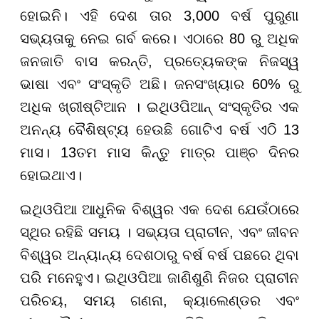
ହୋଇନି। ଏହି ଦେଶ ତାର 3,000 ବର୍ଷ ପୁରୁଣା
ସଭ୍ୟତାକୁ ନେଇ ଗର୍ବ କରେ। ଏଠାରେ 80 ରୁ ଅଧିକ
ଜନଜାତି ବାସ କରନ୍ତି, ପ୍ରତ୍ୟେକଙ୍କ ନିଜସ୍ୱ
ଭାଷା ଏବଂ ସଂସ୍କୃତି ଅଛି। ଜନସଂଖ୍ୟାର 60% ରୁ
ଅଧିକ ଖ୍ରୀଷ୍ଟିଆନ । ଇଥିଓପିଆନ୍ ସଂସ୍କୃତିର ଏକ
ଅନନ୍ୟ ବୈଶିଷ୍ଟ୍ୟ ହେଉଛି ଗୋଟିଏ ବର୍ଷ ଏଠି 13
ମାସ। 13ତମ ମାସ କିନ୍ତୁ ମାତ୍ର ପାଞ୍ଚ ଦିନର
ହୋଇଥାଏ।
ଇଥିଓପିଆ ଆଧୁନିକ ବିଶ୍ୱର ଏକ ଦେଶ ଯେଉଁଠାରେ
ସ୍ଥିର ରହିଛି ସମୟ । ସଭ୍ୟତା ପ୍ରାଚୀନ, ଏବଂ ଜୀବନ
ବିଶ୍ୱର ଅନ୍ୟାନ୍ୟ ଦେଶଠାରୁ ବର୍ଷ ବର୍ଷ ପଛରେ ଥିବା
ପରି ମନେହୁଏ। ଇଥିଓପିଆ ଜାଣିଶୁଣି ନିଜର ପ୍ରାଚୀନ
ପରିଚୟ, ସମୟ ଗଣନା, କ୍ୟାଲେଣ୍ଡର ଏବଂ