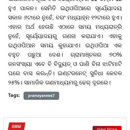
ହୁଏ ପାଳନ। ସେମିତି ଇଥିଓପିଆରେ ସୂର୍ଯ୍ୟୋଦୟ
ସକାଳ ୬ଟାରେ ନୁହେଁ, ବରଂ ମଧ୍ୟାହ୍ନ ୧୨ଟାରେ ହୁଏ।
ଏହାର ଅର୍ଥ ହେଉଛି ଏଠାରେ ସମୟ ମଧ୍ୟରାତ୍ରି
ନୁହେଁ, ସୂର୍ଯ୍ୟୋଦୟରୁ ଗଣନା କରାଯାଏ। ଏହାକୁ
ଇଥିଓପିଆନ ସମୟ କୁହାଯାଏ। ଇଥିଓପିଆ ଏକ
ବହୁତ ପଛୁଆ ଦେଶ। ଗ୍ରାମାଞ୍ଚଳର ୭୦%
ଜନସଂଖ୍ୟା ଏବେ ବି ବିଦ୍ୟୁତ୍ ଓ ପାଣି ବିନା ଝାଟିମାଟି
ଘରେ ବାସ କରନ୍ତି। ଇଣ୍ଟରନେଟ୍ ସୁବିଧା କେବଳ
୨୫%। ସାମାଜିକ ଗଣମାଧ୍ୟମରୁ ଢେର୍ ଦୂରରେ।
Tags:
prameyanews7
ଖେଳ
View More