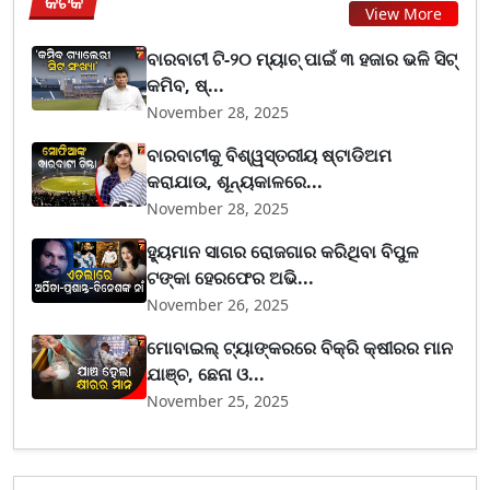
କଟକ
View More
ବାରବାଟୀ ଟି-୨୦ ମ୍ୟାଚ୍ ପାଇଁ ୩ ହଜାର ଭଳି ସିଟ୍
କମିବ, ଷ୍...
November 28, 2025
ବାରବାଟୀକୁ ବିଶ୍ୱସ୍ତରୀୟ ଷ୍ଟାଡିଅମ
କରାଯାଉ, ଶୂନ୍ୟକାଳରେ...
November 28, 2025
ହ୍ୟୁମାନ ସାଗର ରୋଜଗାର କରିଥିବା ବିପୁଳ
ଟଙ୍କା ହେରଫେର ଅଭି...
November 26, 2025
ମୋବାଇଲ୍ ଟ୍ୟାଙ୍କରରେ ବିକ୍ରି କ୍ଷୀରର ମାନ
ଯାଞ୍ଚ, ଛେନା ଓ...
November 25, 2025