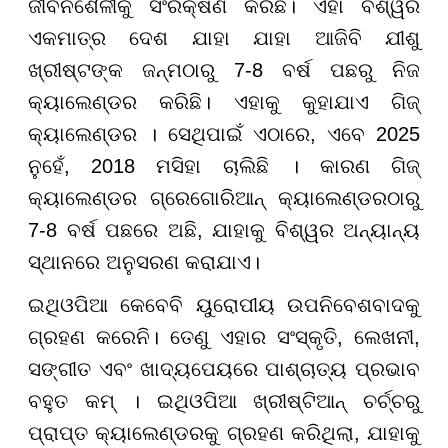
ଜୀବନଶୈଳୀକୁ ସଂରକ୍ଷଣ କରିଛି। ଏହା ବିଶ୍ୱର
ଏକମାତ୍ର ଦେଶ ଯାହା ଯାହା ଆଜିବି ଯୀଶୁ
ଖ୍ରୀଷ୍ଟଙ୍କ ଜନ୍ମଠାରୁ 7-8 ବର୍ଷ ପଛରୁ ନିଜ
କ୍ୟାଲେଣ୍ଡର କରିଛି। ଏହାକୁ କୁହାଯାଏ ଗିଜ୍
କ୍ୟାଲେଣ୍ଡର । ସେଥିପାଇଁ ଏଠାରେ, ଏବେ 2025
ନୁହେଁ, 2018 ମସିହା ଚାଲିଛି । କାରଣ ଗିଜ୍
କ୍ୟାଲେଣ୍ଡର ଗ୍ରେଗୋରିଆନ୍ କ୍ୟାଲେଣ୍ଡରଠାରୁ
7-8 ବର୍ଷ ପଛରେ ଅଛି, ଯାହାକୁ ବିଶ୍ୱର ଅନ୍ୟାନ୍ୟ
ସ୍ଥାନରେ ଅନୁସରଣ କରାଯାଏ।
ଇଥିଓପିଆ କେବେବି ୟୁରୋପୀୟ ଉପନିବେଶବାଦକୁ
ଗ୍ରହଣ କରେନି। ତେଣୁ ଏହାର ସଂସ୍କୃତି, ଲେଖନୀ,
ସଙ୍ଗୀତ ଏବଂ ଖାଦ୍ୟପେୟରେ ପାଶ୍ଚାତ୍ୟ ପ୍ରଭାବ
ବହୁତ କମ୍ । ଇଥିଓପିଆ ଖ୍ରୀଷ୍ଟିଆନ୍ ଚର୍ଚ୍ଚରୁ
ପ୍ରାପ୍ତ କ୍ୟାଲେଣ୍ଡରକୁ ଗ୍ରହଣ କରିଥିଲା, ଯାହାକୁ