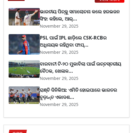
ଭାରତୀୟ ପିଚ୍‌କୁ ସମାଲୋଚନା କଲେ ହରଭଜନ
ସିଂହ: କହିଲେ, ଆର୍...
November 29, 2025
PSL ପାଇଁ IPL ଛାଡ଼ିଲେ CSK-RCBର
ଅଧିନାୟକ ରହିଥିବା ଫାପ୍...
November 29, 2025
ବାରବାଟୀ ଟି-୨୦ ମୁକାବିଲା ପାଇଁ ଉଚ୍ଚସ୍ତରୀୟ
ବୈଠକ, ଖେଳାଳ...
November 29, 2025
ରାଞ୍ଚି ଦିନିକିଆ: ଏମିତି ହୋଇପାରେ ଭାରତର
ଚୂଡ଼ାନ୍ତ ଏକାଦଶ...
November 29, 2025