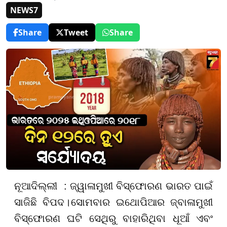
NEWS7
Share
Tweet
Share
ନୂଆଦିଲ୍ଲୀ :
ଜ୍ୱାଳାମୁଖୀ ବିସ୍ଫୋରଣ ଭାରତ ପାଇଁ
ସାଜିଛି ବିପଦ
।
ସୋମବାର ଇଥୋପିଆର ଜ୍ବାଳାମୁଖୀ
ବିସ୍ଫୋରଣ ଘଟି ସେଥିରୁ ବାହାରିଥିବା ଧୂଆଁ ଏବଂ