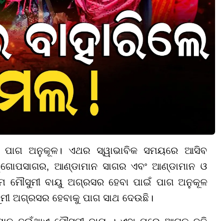
ଁ ପାଗ ଅନୁକୂଳ। ଏଥର ସ୍ୱାଭାବିକ ସମୟରେ ଆସିବ
ଙ୍ଗୋପସାଗର, ଆଣ୍ଡାମାନ ସାଗର ଏବଂ ଆଣ୍ଡାମାନ ଓ
ିମ ମୌସୁମୀ ବାୟୁ ଅଗ୍ରସର ହେବା ପାଇଁ ପାଗ ଅନୁକୂଳ
ୌସୁମୀ ଅଗ୍ରସର ହେବାକୁ ପାଗ ସାଥ ଦେଉଛି।