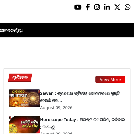
ଜୀବନଚର୍ଯ୍ୟା
ରାଶିଫଳ
View More
Sawan : ଶ୍ରାବଣର ଦ୍ଵିତୀୟ ସୋମବାରରେ ସୃଷ୍ଟି
ହେଉଛି ମହା...
August 09, 2026
Horoscope Today : ଅଗଷ୍ଟ ୦୯ ତାରିଖ, ରବିବାର
; ଜାଣନ୍ତୁ...
August 09, 2026