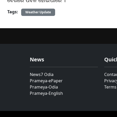
ବେଗରେ ପବନ ହୋଇପାରେ ।
Tags:
Weather Update
News
Quic
News7 Odia
Conta
Prameya-ePaper
Privac
Prameya-Odia
Terms
Prameya-English