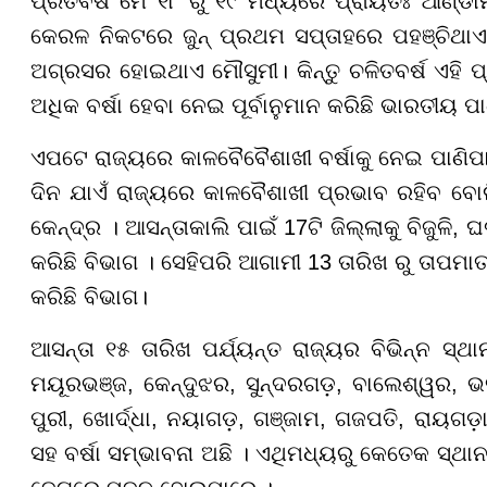
ପ୍ରତିବର୍ଷ ମେ ୧୮ ରୁ ୧୯ ମଧ୍ୟରେ ପ୍ରାୟତଃ ଆଣ୍ଡା
କେରଳ ନିକଟରେ ଜୁନ୍ ପ୍ରଥମ ସପ୍ତାହରେ ପହଞ୍ଚିଥାଏ
ଅଗ୍ରସର ହୋଇଥାଏ ମୌସୁମୀ। କିନ୍ତୁ ଚଳିତବର୍ଷ ଏହି ପ
ଅଧିକ ବର୍ଷା ହେବା ନେଇ ପୂର୍ବାନୁମାନ କରିଛି ଭାରତୀୟ ପ
ଏପଟେ ରାଜ୍ୟରେ କାଳବୈବୈଶାଖୀ ବର୍ଷାକୁ ନେଇ ପାଣିପାଗ
ଦିନ ଯାଏଁ ରାଜ୍ୟରେ କାଳବୈଶାଖୀ ପ୍ରଭାବ ରହିବ ବୋଲି
କେନ୍ଦ୍ର । ଆସନ୍ତାକାଲି ପାଇଁ 17ଟି ଜିଲ୍ଲାକୁ ବିଜୁଳି, ଘ
କରିଛି ବିଭାଗ । ସେହିପରି ଆଗାମୀ 13 ତାରିଖ ରୁ ତାପମାତ୍ର
କରିଛି ବିଭାଗ।
ଆସନ୍ତା ୧୫ ତାରିଖ ପର୍ଯ୍ୟନ୍ତ ରାଜ୍ୟର ବିଭିନ୍ନ ସ
ମୟୂରଭଞ୍ଜ, କେନ୍ଦୁଝର, ସୁନ୍ଦରଗଡ଼, ବାଲେଶ୍ୱର, ଭଦ
ପୁରୀ, ଖୋର୍ଦ୍ଧା, ନୟାଗଡ଼, ଗଞ୍ଜାମ, ଗଜପତି, ରାୟଗଡ଼
ସହ ବର୍ଷା ସମ୍ଭାବନା ଅଛି । ଏଥିମଧ୍ୟରୁ କେତେକ ସ୍ଥ