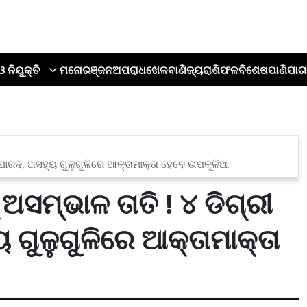
ଓ ନିଯୁକ୍ତି
ମନୋରଞ୍ଜନ
ଅପରାଧ
ଖେଳ
ବାଣିଜ୍ୟ
ରାଶିଫଳ
ବିଶେଷ
ପାଣିପାଗ
ର ପାରଦ, ଅସହ୍ୟ ଗୁଳୁଗୁଳିରେ ଆକ୍ତାମାକ୍ତା ହେବେ ଉପକୂଳିଆ
ମ୍ଭାଳ ତାତି ! ୪ ଡିଗ୍ରୀ
 ଗୁଳୁଗୁଳିରେ ଆକ୍ତାମାକ୍ତା