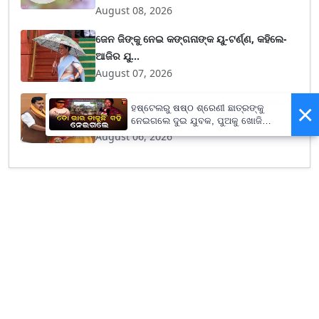
August 08, 2026
ଜେନ ଜିଙ୍କୁ ନେଇ କଙ୍ଗନାଙ୍କ ୟୁ-ଟର୍ଣ୍ଣ, କହିଲେ-
ଆଜିର ଯୁ...
August 07, 2026
ଦିଲ୍ଲୀରେ ନୀତିନ ନବୀନଙ୍କୁ ଭେଟିଲେ ମନମୋହନ
×
ହଷ୍ଟେଲରୁ ଷଷ୍ଠ ଶ୍ରେଣୀ ଛାତ୍ରଙ୍କୁ
ସାମଲ, ବିଭିନ...
ନେଇଗଲେ ଦୁଇ ଯୁବକ, ପୁଅକୁ ଖୋଜି
ଆଣିବାକୁ ମାଆଙ୍କ ନିବେଦନ
August 06, 2026