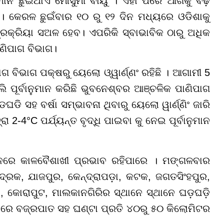
ମାନ ଛୁଇଁଥାଏ ମୌସୁମୀ ବାୟୁ । ଏହା ପରେ ଆଗକୁ ବଢ଼ି
। କେରଳ ଛୁଇଁବାର ୧୦ ରୁ ୧୨ ଦିନ ମଧ୍ୟରେ ଓଡିଶାକୁ
୍ରକ୍ରିୟା ସଅଳ ହେବ। ଏପରିକି ସ୍ବାଭାବିକ ଠାରୁ ଅଧିକ
ାଣିପାଗ ବିଭାଗ।
 ବିଭାଗ ପକ୍ଷରୁ ୟେଲୋ ଓ୍ୱାର୍ଣ୍ଣଂ ରହିଛି । ଆଗାମୀ 5
 ପୂର୍ବାନୁମାନ କରିଛି ଭୁବନେଶ୍ବର ଆଞ୍ଚଳିକ ପାଣିପାଗ
ଡଘଡି ସହ ବର୍ଷା ସମ୍ଭାବନା ଥିବାରୁ ୟେଲୋ ୱାର୍ଣ୍ଣିଂ ଜାରି
ା 2-4°C ପର୍ଯ୍ୟନ୍ତ ବୃଦ୍ଧି ପାଇବା କୁ ନେଇ ପୂର୍ବାନୁମାନ
୍ଥାନରେ କାଳବୈଶାଖୀ ପ୍ରଭାବ ରହିପାରେ । ମଙ୍ଗଳବାର
୍ରକ, ଯାଜପୁର, କେନ୍ଦ୍ରାପଡ଼ା, କଟକ, ଜଗତସିଂହପୁର,
ା, କୋରାପୁଟ, ମାଲକାନଗିରିର ସ୍ଥାନେ ସ୍ଥାନେ ଘଡ଼ଘଡ଼ି
ାନରେ ବଜ୍ରପାତ ସହ ଘଣ୍ଟା ପ୍ରତି ୪୦ରୁ ୫୦ କିଲୋମିଟର