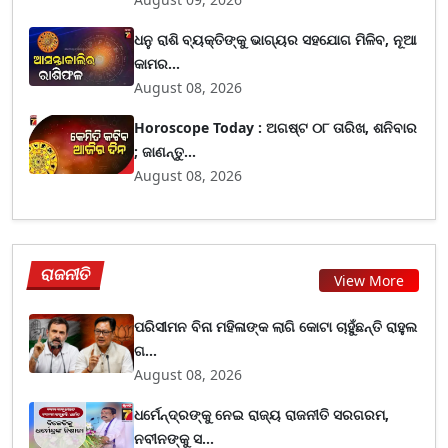
ଧନୁ ରାଶି ବ୍ୟକ୍ତିଙ୍କୁ ଭାଗ୍ୟର ସହଯୋଗ ମିଳିବ, ନୂଆ
କାମର...
August 08, 2026
Horoscope Today : ଅଗଷ୍ଟ ୦୮ ତାରିଖ, ଶନିବାର
; ଜାଣନ୍ତୁ...
August 08, 2026
ରାଜନୀତି
View More
ପରିସୀମନ ବିନା ମହିଳାଙ୍କ ଲାଗି କୋଟା ଚାହୁଁଛନ୍ତି ରାହୁଲ
ଗ...
August 08, 2026
ଧର୍ମେନ୍ଦ୍ରଙ୍କୁ ନେଇ ରାଜ୍ୟ ରାଜନୀତି ସରଗରମ,
ନବୀନଙ୍କୁ ସ...