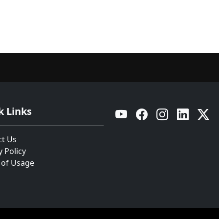
k Links
YouTube
Facebook
Instagram
Linkedin
Twitt
ct Us
y Policy
 of Usage