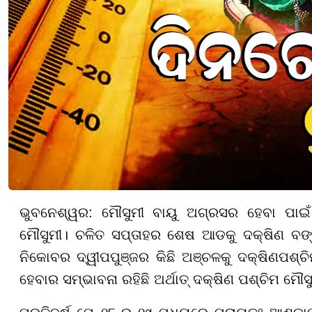
ଭୁବନେଶ୍ୱର: ମୌସୁମୀ ବାୟୁ ଅଗ୍ରସର ହେବା ପାଇ
ମୌସୁମୀ। ଚଳିତ ସପ୍ତାହର ଶେଷ ଆଡକୁ ଦକ୍ଷିଣ ବ
ନିକୋବର ଦ୍ୱୀପପୁଞ୍ଜର କିଛି ଅଞ୍ଚଳକୁ ଦକ୍ଷିଣପଶ୍ଚ
ହେବାର ସମ୍ଭାବନା ରହିଛି ଅର୍ଥାତ୍ ଦକ୍ଷିଣ ପଶ୍ଚିମ ମ