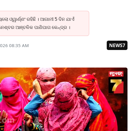
 ଓ୍ୱାର୍ଣ୍ଣଂ ରହିଛି । ଆଗାମୀ 5 ଦିନ ଯାଏଁ
ବନେଶ୍ବର ଆଞ୍ଚଳିକ ପାଣିପାଗ କେନ୍ଦ୍ର ।
NEWS7
2026 08:35 AM