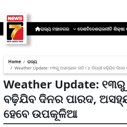
ରାଜ୍ୟ
ମହାନଗର
ଦେଶ
ବିଦେଶ
ରାଜନୀତି
ଶିକ୍ଷା 
Home
ରାଜ୍ୟ
Weather Update: ୧୩ରୁ ଅସମ୍ଭାଳ ତାତି ! ୪ ଡିଗ୍ରୀ ବଢ଼ିଯିବ ଦିନ
Weather Update: ୧୩ରୁ ଅସ
ବଢ଼ିଯିବ ଦିନର ପାରଦ, ଅସହ୍ୟ
ହେବେ ଉପକୂଳିଆ