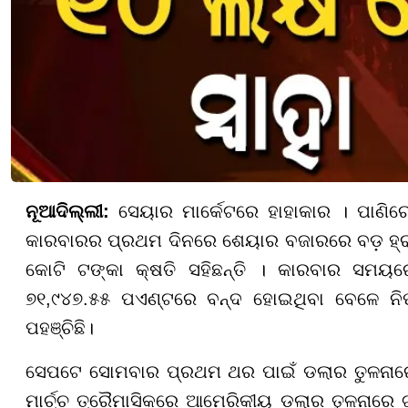
ନୂଆଦିଲ୍ଲୀ:
ସେୟାର ମାର୍କେଟରେ ହାହାକାର । ପାଣିରେ
କାରବାରର ପ୍ରଥମ ଦିନରେ ଶେୟାର ବଜାରରେ ବଡ଼ ହ୍ରାସ
କୋଟି ଟଙ୍କା କ୍ଷତି ସହିଛନ୍ତି । କାରବାର ସମୟ
୭୧,୯୪୭.୫୫ ପଏଣ୍ଟରେ ବନ୍ଦ ହୋଇଥିବା ବେଳେ ନି
ପହଞ୍ଚିଛି।
ସେପଟେ ସୋମବାର ପ୍ରଥମ ଥର ପାଇଁ ଡଲାର ତୁଳନା
ମାର୍ଚ୍ଚ ତ୍ରୈମାସିକରେ ଆମେରିକୀୟ ଡଲାର ତୁଳନାରେ 