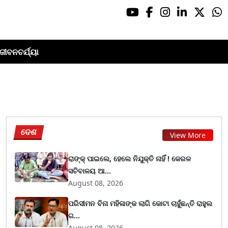
ଜୀବନଚର୍ଯ୍ୟା
ଦେଶ
View More
ରାଙ୍କ୍ ପାଇଲେ, ହେଲେ ନିଯୁକ୍ତି ନାହିଁ ! କେରଳ
ସଚିବାଳୟ ଆ...
August 08, 2026
ପରିସୀମନ ବିନା ମହିଳାଙ୍କ ଲାଗି କୋଟା ଚାହୁଁଛନ୍ତି ରାହୁଲ
ଗ...
August 08, 2026