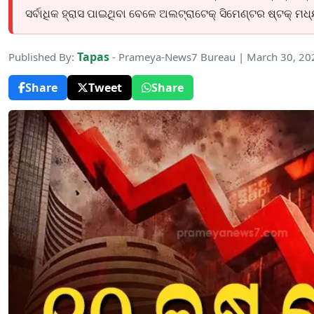
ସର୍ବାଧିକ ହ୍ରାସ ପାଇଥିବା ବେଳେ ଅଲଟ୍ରାଟେକ୍ ସିମେଣ୍ଟର ଷ୍ଟକ୍ ମଧ୍
Tapas
Published By:
- Prameya-News7 Bureau | March 30, 20
Share
Tweet
Share