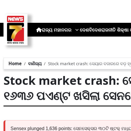
ରାଜ୍ୟ
ମହାନଗର
ଦେଶ
ବିଦେଶ
ରାଜନୀତି
ଶିକ୍ଷା 
Home
ବାଣିଜ୍ୟ
Stock market crash: ସେୟାର ବଜାରରେ ବଡ଼ ହ
Stock market crash: ସେ
୧୬୩୬ ପଏଣ୍ଟ ଖସିଲା ସେନସ
Sensex plunged 1,636 points: ସେନସେକ୍ସର ୩୦ଟି ଷ୍ଟକ୍ ମଧ୍ୟରୁ