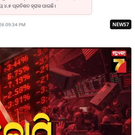
ୟ ୪.୫ ପ୍ରତିଶତ ହ୍ରାସ ପାଇଛି।
NEWS7
26 09:34 PM