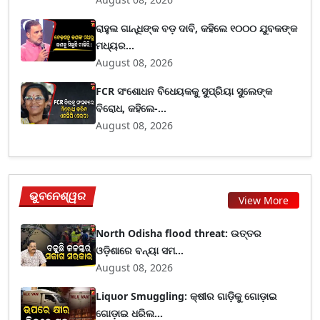
ରାହୁଲ ଗାନ୍ଧିଙ୍କ ବଡ଼ ଦାବି, କହିଲେ ୧୦୦୦ ଯୁବକଙ୍କ
ମଧ୍ୟର...
August 08, 2026
FCR ସଂଶୋଧନ ବିଧେୟକକୁ ସୁପ୍ରିୟା ସୁଲେଙ୍କ
ବିରୋଧ, କହିଲେ-...
August 08, 2026
ଭୁବନେଶ୍ୱର
View More
North Odisha flood threat: ଉତ୍ତର
ଓଡ଼ିଶାରେ ବନ୍ୟା ସମ...
August 08, 2026
Liquor Smuggling: କ୍ଷୀର ଗାଡ଼ିକୁ ଗୋଡ଼ାଇ
ଗୋଡ଼ାଇ ଧରିଲ...