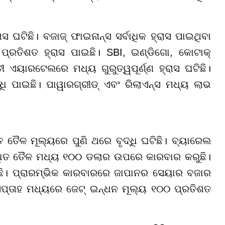
 ଘଟିଛି। ବଜାଜ୍ ଫାଇନାନ୍ସ ସର୍ବାଧିକ ହ୍ରାସ ପାଇଥିବା
ପ୍ରତିଶତ ହ୍ରାସ ପାଇଛି। SBI, ଇଣ୍ଡିଗୋ, କୋଟାକ୍
ତୀ ଏୟାରଟେଲରେ ମଧ୍ୟ ଗୁରୁତ୍ୱପୂର୍ଣ୍ଣ ହ୍ରାସ ଘଟିଛି।
୍ଧି ପାଇଛି। ପାୱାରଗ୍ରୀଡ୍ ଏବଂ ରିଲାଏନ୍ସ ମଧ୍ୟ ଲାଭ
ତୈଳ ମୂଲ୍ୟରେ ପୁଣି ଥରେ ବୃଦ୍ଧି ଘଟିଛି। ବ୍ୟାରେଲ
ଧିତ ତୈଳ ମଧ୍ୟ ୧୦୦ ଡଲାର ଉପରେ କାରବାର କରୁଛି।
ି। ପ୍ରାରମ୍ଭିକ କାରବାରରେ ଜାପାନର ସେୟାର ବଜାର
 ସପ୍ତାହ ମଧ୍ୟରେ ଜେଟ୍ ଇନ୍ଧନ ମୂଲ୍ୟ ୧୦୦ ପ୍ରତିଶତ