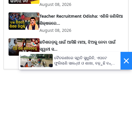
August 08, 2026
Teacher Recruitment Odisha: ଏଣିକି ଜଣିକିଆ
ଶିକ୍ଷକରେ...
August 08, 2026
ଛତିଶଗଡ଼ରୁ ଧାଇଁ ଆସିଛି ମାଆ, ଝିଅକୁ ନେବା ପାଇଁ
ସ୍ୱାମୀ ସ...
August 08, 2026
×
ବୈତରଣୀରେ ସ୍ଥିତି ସୁଧୁରିନି, ଏପଟେ
ଫୁଲିଲାଣି ସାଳନ୍ଦୀ ଓ ଶାଖା, ବଢ଼ୁଛି ବନ୍ୟା
ଭୟ