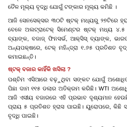
ତୈଳ ମୂଲ୍ୟ ବୃଦ୍ଧି ଯୋଗୁଁ ଟଙ୍କାର ମୂଲ୍ୟ କମିଛି ।
ଆଜି ସେନସେକ୍ସର ୩୦ଟି ଷ୍ଟକ୍ ମଧ୍ୟରୁ ୨୭ଟିରେ ହ୍ରାସ
ବେଳେ ଅଲଟ୍ରାଟେକ୍ ସିମେଣ୍ଟର ଷ୍ଟକ୍ ମଧ୍ୟ ୪.୫ 
ବ୍ୟାଙ୍କ, ବଜାଜ୍ ଫିନସର୍ଭ, ଆକ୍ସିସ୍ ବ୍ୟାଙ୍କ, ଭାର
ଅନ୍ୟପକ୍ଷରେ, ଟେକ୍ ମହିନ୍ଦ୍ରା ୧.୬୫ ପ୍ରତିଶତ ବୃଦ
କମାଇଛନ୍ତି।
ଷ୍ଟକ୍ ବଜାର କାହିଁକି ଖସିଲା ?
ପଶ୍ଚିମ ଏସିଆରେ ବଢ଼ୁଥିବା ସଙ୍କଟ ଯୋଗୁଁ ଅଶୋଧିତ 
ପିଛା ଦାମ ୧୧୫ ଡଲାର ଅତିକ୍ରମ କରିଛି। WTI ଅଶୋ
ଆଜି ଏସୀୟ ବଜାରରେ ଏହି ପ୍ରଭାବ ଦୃଶ୍ୟମାନ ହେଉଛ
ପ୍ରାୟ ୫ ପ୍ରତିଶତ ହ୍ରାସ ପାଇଛି। ୟୁରୋପରେ, କିଛି
ବୃଦ୍ଧି ପାଇଛି।