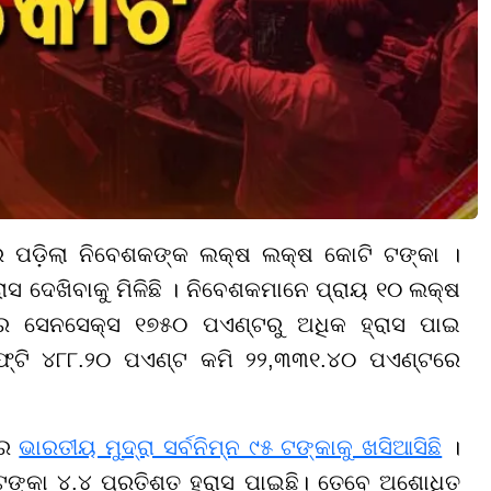
 ପଡ଼ିଲା ନିବେଶକଙ୍କ ଲକ୍ଷ ଲକ୍ଷ କୋଟି ଟଙ୍କା ।
 ଦେଖିବାକୁ ମିଳିଛି । ନିବେଶକମାନେ ପ୍ରାୟ ୧୦ ଲକ୍ଷ
ରେ ସେନସେକ୍ସ ୧୭୫୦ ପଏଣ୍ଟରୁ ଅଧିକ ହ୍ରାସ ପାଇ
ଫ୍ଟି ୪୮୮.୨୦ ପଏଣ୍ଟ କମି ୨୨,୩୩୧.୪୦ ପଏଣ୍ଟରେ
ରେ
ଭାରତୀୟ ମୁଦ୍ରା ସର୍ବନିମ୍ନ ୯୫ ଟଙ୍କାକୁ ଖସିଆସିଛି
।
ଟଙ୍କା ୪.୪ ପ୍ରତିଶତ ହ୍ରାସ ପାଇଛି। ତେବେ ଅଶୋଧିତ