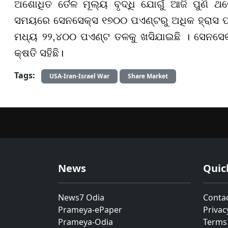
ଅଶୋଧିତ ତୈଳ ମୂଲ୍ୟ ବୃଦ୍ଧି ଯୋଗୁଁ ଆଜି ପୁଣି ଥ
ସମୟରେ ସେନସେକ୍ସ ୧୭୦୦ ପଏଣ୍ଟରୁ ଅଧିକ ହ୍ରାସ ପାଇ
ମଧ୍ୟ ୨୨,୪୦୦ ପଏଣ୍ଟ ତଳକୁ ଖସିଯାଇଛି । ସେନସେକ୍
କ୍ଷତି ସହିଛି।
Tags:
USA-Iran-Israel War
Share Market
News
Quic
News7 Odia
Conta
Prameya-ePaper
Privac
Prameya-Odia
Terms