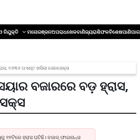
ଓ ନିଯୁକ୍ତି
ମନୋରଞ୍ଜନ
ଅପରାଧ
ଖେଳ
ବାଣିଜ୍ୟ
ରାଶିଫଳ
ବିଶେଷ
ପାଣିପାଗ
୍ରାସ, ୧୬୩୬ ପଏଣ୍ଟ ଖସିଲା ସେନସେକ୍ସ
ୟାର ବଜାରରେ ବଡ଼ ହ୍ରାସ,
େକ୍ସ
 ୨୭ଟିରେ ହ୍ରାସ ଘଟିଛି। ବଜାଜ୍ ଫାଇନାନ୍ସ