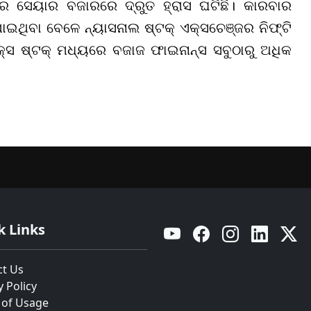
ରେ ସେୟାର ବଜାରରେ ଦ୍ରୁତ ହ୍ରାସ ଘଟିଛି। କାରବାର
ଥିବା ବେଳେ ନ୍ୟାସନାଲ ଷ୍ଟକ୍ ଏକ୍ସଚେଞ୍ଜର ନିଫ୍ଟି
ସ ଷ୍ଟକ୍ ମଧ୍ୟରେ ବଜାଜ ଫାଇନାନ୍ସ ସବୁଠାରୁ ଅଧିକ
k Links
YouTube
Facebook
Instagram
Linkedin
Twitt
ct Us
y Policy
 of Usage