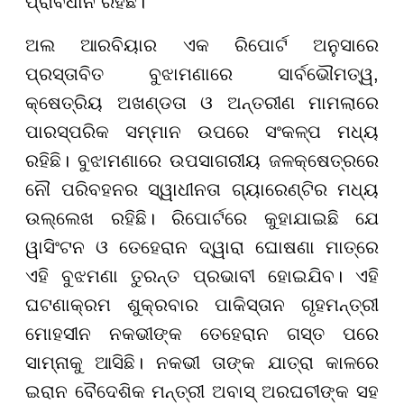
ପ୍ରାବଧାନ ରହିଛି।
ଅଲ ଆରବିୟାର ଏକ ରିପୋର୍ଟ ଅନୁସାରେ
ପ୍ରସ୍ତାବିତ ବୁଝାମଣାରେ ସାର୍ବଭୌମତ୍ୱ,
କ୍ଷେତ୍ରିୟ ଅଖଣ୍ଡତା ଓ ଅନ୍ତରୀଣ ମାମଲାରେ
ପାରସ୍ପରିକ ସମ୍ମାନ ଉପରେ ସଂକଳ୍ପ ମଧ୍ୟ
ରହିଛି। ବୁଝାମଣାରେ ଉପସାଗରୀୟ ଜଳକ୍ଷେତ୍ରରେ
ନୌ ପରିବହନର ସ୍ୱାଧୀନତା ଗ୍ୟାରେଣ୍ଟିର ମଧ୍ୟ
ଉଲ୍ଲେଖ ରହିଛି। ରିପୋର୍ଟରେ କୁହାଯାଇଛି ଯେ
ୱାସିଂଟନ ଓ ତେହେରାନ ଦ୍ୱାରା ଘୋଷଣା ମାତ୍ରେ
ଏହି ବୁଝମଣା ତୁରନ୍ତ ପ୍ରଭାବୀ ହୋଇଯିବ। ଏହି
ଘଟଣାକ୍ରମ ଶୁକ୍ରବାର ପାକିସ୍ତାନ ଗୃହମନ୍ତ୍ରୀ
ମୋହସୀନ ନକଭୀଙ୍କ ତେହେରାନ ଗସ୍ତ ପରେ
ସାମ୍ନାକୁ ଆସିଛି। ନକଭୀ ତାଙ୍କ ଯାତ୍ରା କାଳରେ
ଇରାନ ବୈଦେଶିକ ମନ୍ତ୍ରୀ ଅବାସ୍ ଅରଘଚୀଙ୍କ ସହ