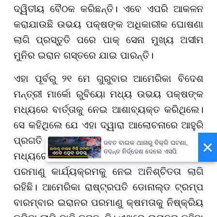
ଦ୍ୱିତୀୟ ବୈଠକ କରିଛନ୍ତି। ଏବେ ଏପରି ଆକଳନ
କରାଯାଉଛି ଉଭୟ ପକ୍ଷଙ୍କ ଅଧିକାରୀକ ଘୋଷଣା
ଲାଗି ପ୍ରସ୍ତୁତି ପରେ ପାକ୍ ସେନା ମୁଖ୍ୟ ଅସୀମ
ମୁନିର ଇରାନ ଗସ୍ତରେ ଯାଇ ପାରନ୍ତି।
ଏହା ପୂର୍ବରୁ ୨୧ ମେ ଗୁରୁବାର ଆମେରିକା ବିଦେଶ
ମନ୍ତ୍ରୀ ମାର୍କୋ ରୁବିୟୋ ମଧ୍ୟ ଉଭୟ ପକ୍ଷଙ୍କ
ମଧ୍ୟରେ ବାର୍ତ୍ତାକୁ ନେଇ ଆଶାବ୍ୟକ୍ତ କରିଥିଲେ।
ସେ କହିଥିଲେ ଯେ ଏହା ଦ୍ୱାରା ଆଲୋଚନାରେ ଆହୁରି
ପ୍ରଗତି ହୋଇପାରେ। ଯଦିଓ ଆମେରିକା ଓ ଇରାନ
×
ଜବତ ବାଇକ ଥାନାରୁ ବିକ୍ରି ଘଟଣା,
ତଦନ୍ତ ନିର୍ଦ୍ଦେଶ ଦେଲେ ଏସପି
ମଧ୍ୟରେ ଆଲୋଚନା ଜାରି ରହିଛି ତେବେ ଇରାନର
ପରମାଣୁ କାର୍ଯ୍ୟକ୍ରମକୁ ନେଇ ଅନିଶ୍ଚିତତା ଲାଗି
ରହିଛି। ଆମେରିକା ରାଷ୍ଟ୍ରପତି ଡୋନାଲ୍ଡ ଟ୍ରମ୍ପ
ବାରମ୍ବାର ଇରାନର ପରମାଣୁ କ୍ଷମତାକୁ ନିଷ୍କ୍ରିୟ