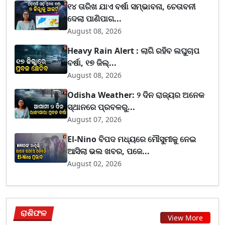
୧୪ ତାରିଖ ଯାଏ ବର୍ଷା ସମ୍ଭାବନା, ଚେତାବନୀ
ଦେଲା ପାଣିପାଗ...
August 08, 2026
Heavy Rain Alert : ଲାଗି ରହିବ ଲଘୁଚାପ
ବର୍ଷା, ୧୭ ଜିଲ୍...
August 08, 2026
Odisha Weather: ୨ ଦିନ ରାଜ୍ୟର ଅନେକ
ସ୍ଥାନରେ ପ୍ରବଳରୁ...
August 07, 2026
El-Nino ବିପଦ ମଧ୍ୟରେ ମୌସୁମୀକୁ ନେଇ
ଆସିଲା ଭଲ ଖବର, ପଜେ...
August 02, 2026
ରାଶିଫଳ
View More