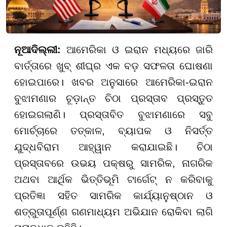
ନୂଆଦିଲ୍ଲୀ:
ଆମେରିକା ଓ ଇରାନ ମଧ୍ୟରେ ଜାରି
ବାର୍ତ୍ତାରେ ଖୁବ୍ ଶୀଘ୍ର ଏକ ବଡ଼ ସଫଳତା ଘୋଷଣା
ହୋଇପାରେ। ଖବର ଅନୁସାରେ ଆମେରିକା-ଇରାନ
ବୁଝାମଣାର ଚୂଡ଼ାନ୍ତ ଚିଠା ପ୍ରସ୍ତାବ ପ୍ରସ୍ତୁତ
ହୋଇଗଲାଣି। ପ୍ରସ୍ତାବିତ ବୁଝାମଣାରେ ସବୁ
ମୋର୍ଚ୍ଚାରେ ତତ୍କାଳ, ବ୍ୟାପକ ଓ ନିସର୍ତ୍ତ
ଯୁଦ୍ଧବିରାମ ଆହ୍ୱାନ କରାଯାଇଛି। ଚିଠା
ପ୍ରସ୍ତାବରେ ଉଭୟ ପକ୍ଷରୁ ସାମରିକ, ନାଗରିକ
ଅଥବା ଆର୍ଥିକ ଭିତ୍ତିଭୂମି ଟାର୍ଗେଟ୍ ନ କରିବାକୁ
ପ୍ରତିଜ୍ଞା ସହିତ ସାମରିକ କାର୍ଯ୍ୟାନୁଷ୍ଠାନ ଓ
ଶତ୍ରୁତାପୂର୍ଣ୍ଣ ଗଣମାଧ୍ୟମ ଅଭିଯାନ ରୋକିବା ଲାଗି