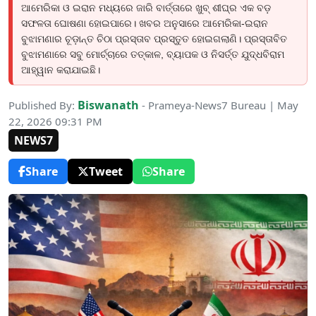
ଆମେରିକା ଓ ଇରାନ ମଧ୍ୟରେ ଜାରି ବାର୍ତ୍ତାରେ ଖୁବ୍ ଶୀଘ୍ର ଏକ ବଡ଼
ସଫଳତା ଘୋଷଣା ହୋଇପାରେ। ଖବର ଅନୁସାରେ ଆମେରିକା-ଇରାନ
ବୁଝାମଣାର ଚୂଡ଼ାନ୍ତ ଚିଠା ପ୍ରସ୍ତାବ ପ୍ରସ୍ତୁତ ହୋଇଗଲାଣି। ପ୍ରସ୍ତାବିତ
ବୁଝାମଣାରେ ସବୁ ମୋର୍ଚ୍ଚାରେ ତତ୍କାଳ, ବ୍ୟାପକ ଓ ନିସର୍ତ୍ତ ଯୁଦ୍ଧବିରାମ
ଆହ୍ୱାନ କରାଯାଇଛି।
Biswanath
Published By:
- Prameya-News7 Bureau | May
22, 2026 09:31 PM
NEWS7
Share
Tweet
Share