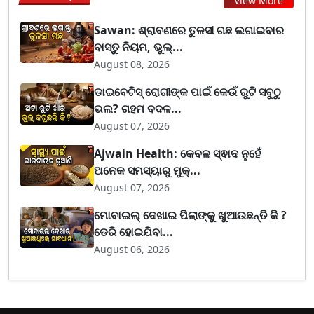
View More
Sawan: ଶ୍ରାବଣରେ ତୁଳସୀ ଗଛ ଲଗାଇବାର
ବାସ୍ତୁ ନିୟମ, ଭୁଲ୍...
August 08, 2026
ଡାଇବେଟିସ୍ ରୋଗୀଙ୍କ ପାଇଁ କେଉଁ ରୁଟି ସବୁଠୁ
ଭଲ? ଗହମ ବଦଳ...
August 07, 2026
Ajwain Health: କେବଳ ସ୍ଵାଦ ନୁହେଁ
ଅନେକ ସମସ୍ୟାରୁ ମୁକ୍...
August 07, 2026
ମୋବାଇଲ୍ ଦେଖାଇ ପିଲାଙ୍କୁ ଖୁଆଉଛନ୍ତି କି ?
ଡେରି ହୋଇଯିବା...
August 06, 2026