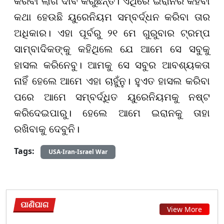
କରିବା ଲାଗି ଦାବି କରୁଛନ୍ତି। ଏଥିରେ ଇରାନର କହିବା
କଥା ହେଉଛି ୟୁରେନିୟମ ସମ୍ବର୍ଦ୍ଧନ କରିବା ତାର
ଅଧିକାର। ଏହା ପୂର୍ବରୁ ୨୧ ମେ ଗୁରୁବାର ଟ୍ରମ୍ପ
ସାମ୍ବାଦିକଙ୍କୁ କହିଥିଲେ ଯେ ଆମେ ସେ ସବୁକୁ
ହାସଲ କରିନେବୁ। ଆମକୁ ସେ ସବୁର ଆବଶ୍ୟକତା
ନାହିଁ ହେଲେ ଆମେ ଏହା ଚାହୁଁନୁ। ହୁଏତ ହାସଲ କରିବା
ପରେ ଆମେ ସମ୍ବର୍ଦ୍ଧିତ ୟୁରେନିୟମକୁ ନଷ୍ଟ
କରିଦେଇପାରୁ। ହେଲେ ଆମେ ଇରାନକୁ ତାହା
ରଖିବାକୁ ଦେବୁନି।
Tags:
USA-Iran-Israel War
ପାଣିପାଗ
View More