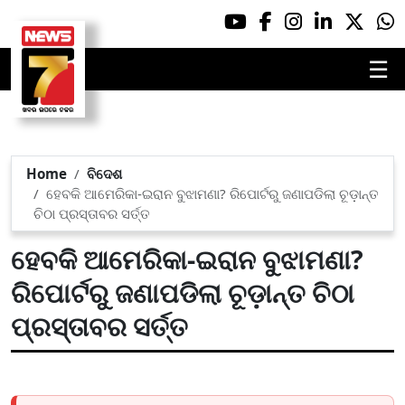
☰
Home
ବିଦେଶ
ହେବକି ଆମେରିକା-ଇରାନ ବୁଝାମଣା? ରିପୋର୍ଟରୁ ଜଣାପଡିଲା ଚୂଡ଼ାନ୍ତ
ଚିଠା ପ୍ରସ୍ତାବର ସର୍ତ୍ତ
ହେବକି ଆମେରିକା-ଇରାନ ବୁଝାମଣା?
ରିପୋର୍ଟରୁ ଜଣାପଡିଲା ଚୂଡ଼ାନ୍ତ ଚିଠା
ପ୍ରସ୍ତାବର ସର୍ତ୍ତ