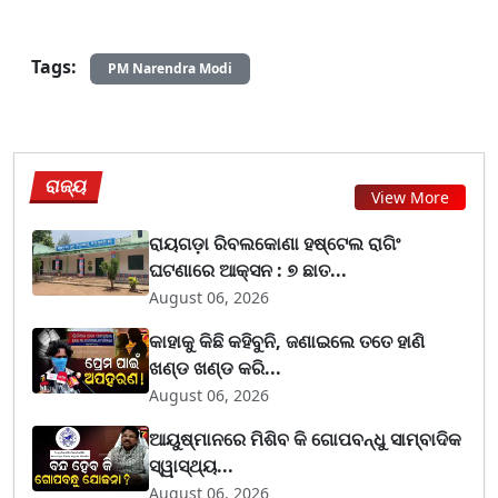
Tags:
PM Narendra Modi
ରାଜ୍ୟ
View More
ରାୟଗଡ଼ା ରିବଲକୋଣା ହଷ୍ଟେଲ ରାଗିଂ
ଘଟଣାରେ ଆକ୍ସନ : ୭ ଛାତ...
August 06, 2026
କାହାକୁ କିଛି କହିବୁନି, ଜଣାଇଲେ ତତେ ହାଣି
ଖଣ୍ଡ ଖଣ୍ଡ କରି...
August 06, 2026
ଆୟୁଷ୍ମାନରେ ମିଶିବ କି ଗୋପବନ୍ଧୁ ସାମ୍ବାଦିକ
ସ୍ୱାସ୍ଥ୍ୟ...
August 06, 2026