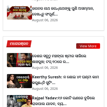
ଜଗତର ନାଥ ଜଗନ୍ନାଥଙ୍କୁ ପୁଣି ଅସମ୍ମାନ,
ଦେଖନ୍ତୁ ସଂପୂର୍ଣ...
August 06, 2026
ମନୋରଞ୍ଜନ
View More
ଦେଶର ସବୁଠୁ ମହଙ୍ଗା ଷ୍ଟାର ସାଜିଲେ
ଶାହରୁଖ; ଟପ୍‌ ୧୦ରେ ର...
August 06, 2026
Keerthy Suresh: ନ ଶୋଇ ୪୧ ଘଣ୍ଟା କାମ
କରୁଛନ୍ତି ସୁଟିଂ...
August 06, 2026
Rajpal Yadav:୧୬ କୋଟି ଋଣରେ ବୁଡିଲେ
ରାଜପାଲ ଯାଦବ, ବ୍ୟ...