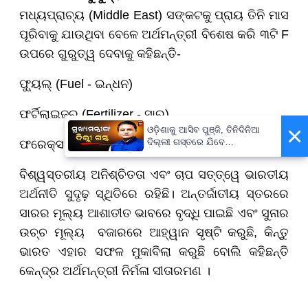
ମଧ୍ୟପ୍ରାଚ୍ୟ (Middle East) ସଙ୍କଟକୁ ପ୍ରାୟ ତିନି ମାସ
ପୂରିବାକୁ ଯାଉଥିବା ବେଳେ ଅର୍ଥମନ୍ତ୍ରୀ ବିଶେଷ କରି ୩ଟି F
ଉପରେ ଗୁରୁତ୍ୱ ଦେବାକୁ କହିଛନ୍ତି-
ଫ୍ୟୁଲ୍ (Fuel - ଇନ୍ଧନ)
ଫର୍ଟିଲାଇଜର୍ (Fertilizer - ସାର)
×
ଓଡ଼ିଶାକୁ ଆସିବ ପୁଞ୍ଜି, ତିନିଦିନିଆ
ଦିଲ୍ଲୀ ଗସ୍ତରେ ଯିବେ
ଫରେକ୍ସ (Forex - ବୈଦେଶିକ ମୁଦ୍ରା ଭଣ୍ଡାର)
ମୁଖ୍ୟମନ୍ତ୍ରୀ ମୋହନ ମାଝୀ
ବିଶ୍ୱସ୍ତରୀୟ ଅନିଶ୍ଚିତତା ଏବଂ ଚାପ ସତ୍ତ୍ୱେ ଭାରତୀୟ
ଅର୍ଥନୀତି ସୁଦୃଢ଼ ସ୍ଥିତିରେ ରହିଛି। ଅନ୍ତର୍ଜାତୀୟ ସ୍ତରରେ
ସାରର ମୂଲ୍ୟ ଆଶାତୀତ ଭାବରେ ବୃଦ୍ଧି ପାଇଛି ଏବଂ ସୁନାର
ଉଚ୍ଚ ମୂଲ୍ୟ ବଜାରରେ ଆହ୍ୱାନ ସୃଷ୍ଟି କରୁଛି, କିନ୍ତୁ
ଭାରତ ଏହାର ସଫଳ ମୁକାବିଲା କରୁଛି ବୋଲି କହିଛନ୍ତି
କେନ୍ଦ୍ର ଅର୍ଥମନ୍ତ୍ରୀ ନିର୍ମଳା ସୀତାରମଣ ।