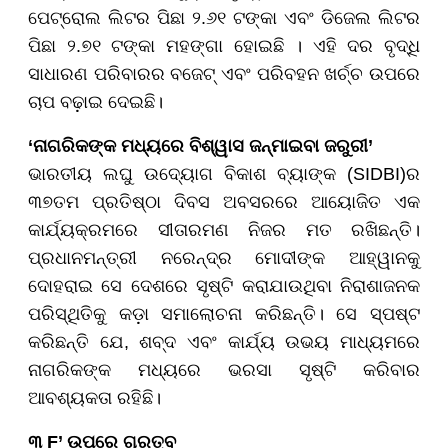
ପେଟ୍ରୋଲ ଲିଟର ପିଛା ୨.୬୧ ଟଙ୍କା ଏବଂ ଡିଜେଲ ଲିଟର
ପିଛା ୨.୭୧ ଟଙ୍କା ମହଙ୍ଗା ହୋଇଛି । ଏହି ଦର ବୃଦ୍ଧି
ସାଧାରଣ ପରିବାରର ବଜେଟ୍ ଏବଂ ପରିବହନ ଖର୍ଚ୍ଚ ଉପରେ
ଚାପ ବଢ଼ାଇ ଦେଇଛି।
‘ନାଗରିକଙ୍କ ମଧ୍ୟରେ ବିଶ୍ୱାସ ଜନ୍ମାଇବା ଜରୁରୀ’
ଭାରତୀୟ ଲଘୁ ଉଦ୍ୟୋଗ ବିକାଶ ବ୍ୟାଙ୍କ (SIDBI)ର
୩୭ତମ ପ୍ରତିଷ୍ଠା ଦିବସ ଅବସରରେ ଆୟୋଜିତ ଏକ
କାର୍ଯ୍ୟକ୍ରମରେ ସୀତାରମଣ ନିଜର ମତ ରଖିଛନ୍ତି।
ପ୍ରଧାନମନ୍ତ୍ରୀ ନରେନ୍ଦ୍ର ମୋଦୀଙ୍କ ଆହ୍ୱାନକୁ
ଦୋହରାଇ ସେ ଦେଶରେ ସୃଷ୍ଟି କରାଯାଉଥିବା ନିରାଶାଜନକ
ପରିସ୍ଥିତିକୁ କଡ଼ା ସମାଲୋଚନା କରିଛନ୍ତି। ସେ ସ୍ପଷ୍ଟ
କରିଛନ୍ତି ଯେ, ଶବ୍ଦ ଏବଂ କାର୍ଯ୍ୟ ଉଭୟ ମାଧ୍ୟମରେ
ନାଗରିକଙ୍କ ମଧ୍ୟରେ ଭରସା ସୃଷ୍ଟି କରିବାର
ଆବଶ୍ୟକତା ରହିଛି।
୩ F’ ଉପରେ ଗୁରୁତ୍ବ