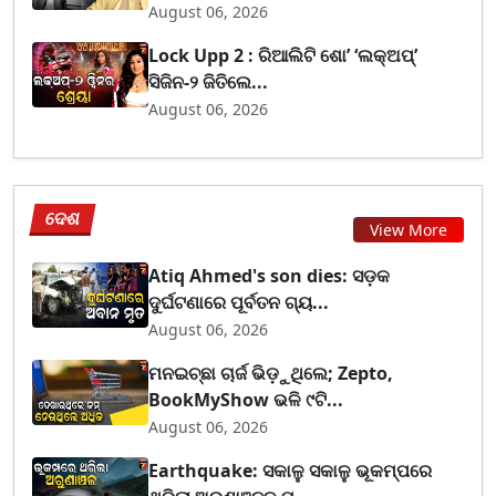
August 06, 2026
Lock Upp 2 : ରିଆଲିଟି ଶୋ’ ‘ଲକ୍‌ଅପ୍’
ସିଜିନ-୨ ଜିତିଲେ...
August 06, 2026
ଦେଶ
View More
Atiq Ahmed's son dies: ସଡ଼କ
ଦୁର୍ଘଟଣାରେ ପୂର୍ବତନ ଗ୍ୟ...
August 06, 2026
ମନଇଚ୍ଛା ଚାର୍ଜ ଭିଡ଼ୁଥିଲେ; Zepto,
BookMyShow ଭଳି ୯ଟି...
August 06, 2026
Earthquake: ସକାଳୁ ସକାଳୁ ଭୂକମ୍ପରେ