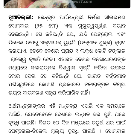
ନୂଆଦିଲ୍ଲୀ:
କେନ୍ଦ୍ର ଅର୍ଥମନ୍ତ୍ରୀ ନିର୍ମଳା ସୀତାରମଣ
ସୋମବାର (୨୫ ମେ’) ଏକ ଗୁରୁତ୍ୱପୂର୍ଣ୍ଣ ବୟାନ
ଦେଇଛନ୍ତି। ସେ କହିଛନ୍ତି ଯେ, ଯଦି ପେଟ୍ରୋଲ ଏବଂ
ଡିଜେଲ ଉପରୁ ଏକ୍ସାଇଜ୍ ଡ୍ୟୁଟି (ଉତ୍ପାଦ ଶୁଳ୍କ) ହ୍ରାସ
କରାଯାଏ, ତେବେ ଦେଶର ପ୍ରାୟ ୧ ଲକ୍ଷ କୋଟି ଟଙ୍କାର
ରାଜସ୍ୱ କ୍ଷତି ହେବ। ଏହାସହ ଦେଶର ଜନସାଧାରଣଙ୍କ
ମଧ୍ୟରେ ସକାରାତ୍ମକ ବିଶ୍ୱାସ ସୃଷ୍ଟି କରିବା ଉପରେ
ଜୋର ଦେଇ ସେ କହିଛନ୍ତି ଯେ, ଭାରତ ବର୍ତ୍ତମାନ
ପରିସ୍ଥିତିରେ କୌଣସି ପ୍ରକାରର ନକାରାତ୍ମକ କିମ୍ବା
ଭୟର ବାତାବରଣ ସହ୍ୟ କରିପାରିବ ନାହିଁ।
ଅର୍ଥମନ୍ତ୍ରୀଙ୍କର ଏହି ମନ୍ତବ୍ୟ ଏପରି ଏକ ସମୟରେ
ଆସିଛି, ଯେତେବେଳେ ଦେଶରେ ଇନ୍ଧନ ଦର ପୁଣି ଥରେ
ବୃଦ୍ଧି ପାଇଛି। ବିଗତ ୧୦ ଦିନ ମଧ୍ୟରେ ଚତୁର୍ଥ ଥର ପାଇଁ
ପେଟ୍ରୋଲ-ଡିଜେଲ ମୂଲ୍ୟ ବୃଦ୍ଧି ପାଇଛି । ସୋମବାର