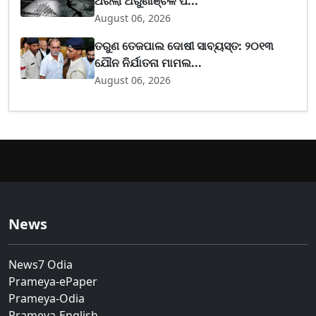
ଥରିଲା ଅରୁଣାଞ୍ଚଳ ପ...
August 06, 2026
ତରୁଣ ତେଜପାଲ ଦୋଷୀ ସାବ୍ୟସ୍ତ: ୨୦୧୩
ଯୌନ ନିର୍ଯାତନା ମାମଲ...
August 06, 2026
News
News7 Odia
Prameya-ePaper
Prameya-Odia
Prameya-English