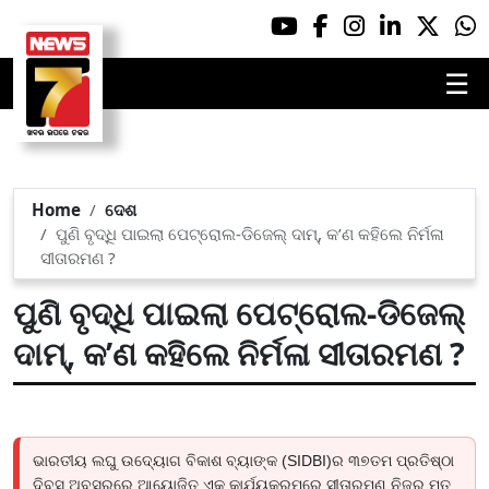
☰
Home
ଦେଶ
ପୁଣି ବୃଦ୍ଧି ପାଇଲା ପେଟ୍ରୋଲ-ଡିଜେଲ୍ ଦାମ୍‌, କ’ଣ କହିଲେ ନିର୍ମଳା
ସୀତାରମଣ ?
ପୁଣି ବୃଦ୍ଧି ପାଇଲା ପେଟ୍ରୋଲ-ଡିଜେଲ୍
ଦାମ୍‌, କ’ଣ କହିଲେ ନିର୍ମଳା ସୀତାରମଣ ?
ଭାରତୀୟ ଲଘୁ ଉଦ୍ୟୋଗ ବିକାଶ ବ୍ୟାଙ୍କ (SIDBI)ର ୩୭ତମ ପ୍ରତିଷ୍ଠା
ଦିବସ ଅବସରରେ ଆୟୋଜିତ ଏକ କାର୍ଯ୍ୟକ୍ରମରେ ସୀତାରମଣ ନିଜର ମତ