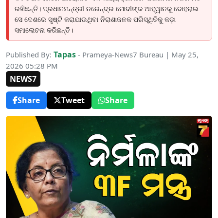
ରଖିଛନ୍ତି। ପ୍ରଧାନମନ୍ତ୍ରୀ ନରେନ୍ଦ୍ର ମୋଦୀଙ୍କ ଆହ୍ୱାନକୁ ଦୋହରାଇ
ସେ ଦେଶରେ ସୃଷ୍ଟି କରାଯାଉଥିବା ନିରାଶାଜନକ ପରିସ୍ଥିତିକୁ କଡ଼ା
ସମାଲୋଚନା କରିଛନ୍ତି।
Tapas
Published By:
- Prameya-News7 Bureau | May 25,
2026 05:28 PM
NEWS7
Share
Tweet
Share