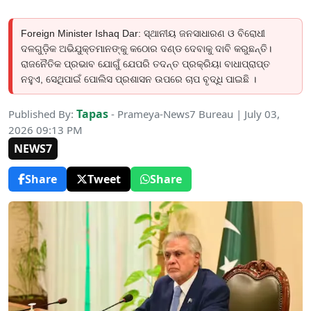
Foreign Minister Ishaq Dar: ସ୍ଥାନୀୟ ଜନସାଧାରଣ ଓ ବିରୋଧୀ
ଦଳଗୁଡ଼ିକ ଅଭିଯୁକ୍ତମାନଙ୍କୁ କଠୋର ଦଣ୍ଡ ଦେବାକୁ ଦାବି କରୁଛନ୍ତି।
ରାଜନୈତିକ ପ୍ରଭାବ ଯୋଗୁଁ ଯେପରି ତଦନ୍ତ ପ୍ରକ୍ରିୟା ବାଧାପ୍ରାପ୍ତ
ନହୁଏ, ସେଥିପାଇଁ ପୋଲିସ ପ୍ରଶାସନ ଉପରେ ଚାପ ବୃଦ୍ଧି ପାଇଛି ।
Tapas
Published By:
- Prameya-News7 Bureau | July 03,
2026 09:13 PM
NEWS7
Share
Tweet
Share