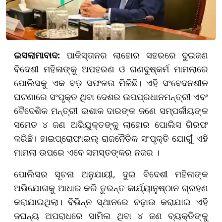
ଇସଲାମାବାଦ:
ପାକିସ୍ତାନର ଲାହୋର ସହରରେ ଦୁଇଜଣ
ବିଦେଶୀ ମହିଳାଙ୍କୁ ଅପହରଣ ଓ ଗଣଦୁଷ୍କର୍ମ ମାମଲାରେ
ପୋଲିସକୁ ଏକ ବଡ଼ ସଫଳତା ମିଳିଛି। ଏହି ସଂବେଦନଶୀଳ
ଘଟଣାରେ ସଂପୃକ୍ତ ଥିବା ଦେଶର ଉପପ୍ରଧାନମନ୍ତ୍ରୀ ଏବଂ
ବୈଦେଶିକ ମନ୍ତ୍ରୀ ଇଶାକ ଦାରଙ୍କ ଜଣେ ସମ୍ପର୍କୀୟଙ୍କ
ସମେତ ୪ ଜଣ ଅଭିଯୁକ୍ତଙ୍କୁ ଲାହୋର ପୋଲିସ ଗିରଫ
କରିଛି। ହାଇପ୍ରୋଫାଇଲ୍ ରାଜନୈତିକ ସଂପୃକ୍ତି ଯୋଗୁଁ ଏହି
ମାମଲା ଉପରେ ଏବେ ସମସ୍ତଙ୍କର ନଜର ।
ପୋଲିସର ସୂଚନା ଅନୁଯାୟୀ, ଦୁଇ ବିଦେଶୀ ମହିଳାଙ୍କ
ଅଭିଯୋଗକୁ ଆଧାର କରି ତୁରନ୍ତ କାର୍ଯ୍ୟାନୁଷ୍ଠାନ ଗ୍ରହଣ
କରାଯାଇଥିଲା। ବିଭିନ୍ନ ସ୍ଥାନରେ ଚଢ଼ାଉ କରାଯାଇ ଏହି
ଜଘନ୍ୟ ଅପରାଧରେ ସାମିଲ ଥିବା ୪ ଜଣ ବ୍ୟକ୍ତିଙ୍କୁ