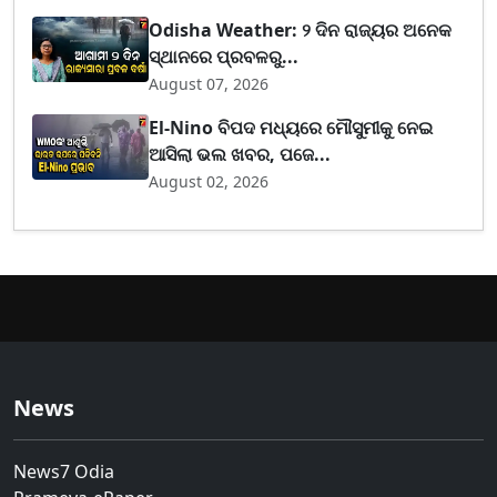
Odisha Weather: ୨ ଦିନ ରାଜ୍ୟର ଅନେକ
ସ୍ଥାନରେ ପ୍ରବଳରୁ...
August 07, 2026
El-Nino ବିପଦ ମଧ୍ୟରେ ମୌସୁମୀକୁ ନେଇ
ଆସିଲା ଭଲ ଖବର, ପଜେ...
August 02, 2026
News
News7 Odia