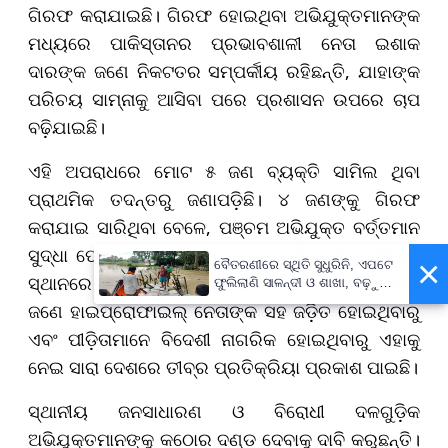
ଗିରଫ କରାଯାଇଛି। ଗିରଫ ହୋଇଥିବା ଅଭିଯୁକ୍ତମାନଙ୍କ
ମଧ୍ୟରେ ପାକିସ୍ତାନର ପ୍ରଭାବଶାଳୀ ନେତା ଇଶାକ
ଦାରଙ୍କ ଜଣେ ନିକଟତର ସମ୍ପର୍କୀୟ ରହିଛନ୍ତି, ଯାହାଙ୍କ
ପରିଚୟ ସାମ୍ନାକୁ ଆସିବା ପରେ ପ୍ରଶାସନ ଉପରେ ଚାପ
ବଢ଼ିଯାଇଛି।
ଏହି ଅପରାଧରେ ମୋଟ ୫ ଜଣ ବ୍ୟକ୍ତି ସାମିଲ ଥିବା
ପ୍ରାଥମିକ ତଦନ୍ତରୁ ଜଣାପଡ଼ିଛି। ୪ ଜଣଙ୍କୁ ଗିରଫ
କରାଯାଇ ସାରିଥିବା ବେଳେ, ପଞ୍ଚମ ଅଭିଯୁକ୍ତ ବର୍ତ୍ତମାନ
ସୁଦ୍ଧା ଫେରାର ଅଛି । ତାକୁ ଧରିବା ପାଇଁ ପୋଲିସ ବିଭିନ୍ନ
×
ବୈତରଣୀରେ ସ୍ଥିତି ସୁଧୁରିନି, ଏପଟେ
ସ୍ଥାନରେ ସର୍ଚ୍ଚ ଅପରେସନ୍ ଜାରି ରଖିଛି। ଏହି ମାମଲାଟି
ଫୁଲିଲାଣି ସାଳନ୍ଦୀ ଓ ଶାଖା, ବଢ଼ୁଛି
ବନ୍ୟା ଭୟ
ଜଣେ ହାଇପ୍ରୋଫାଇଲ୍ ନେତାଙ୍କ ସହ ଜଡ଼ିତ ହୋଇଥିବାରୁ
ଏବଂ ପୀଡ଼ିତାମାନେ ବିଦେଶୀ ନାଗରିକ ହୋଇଥିବାରୁ ଏହାକୁ
ନେଇ ସାରା ଦେଶରେ ତୀବ୍ର ପ୍ରତିକ୍ରିୟା ପ୍ରକାଶ ପାଇଛି।
ସ୍ଥାନୀୟ ଜନସାଧାରଣ ଓ ବିରୋଧୀ ଦଳଗୁଡ଼ିକ
ଅଭିଯୁକ୍ତମାନଙ୍କୁ କଠୋର ଦଣ୍ଡ ଦେବାକୁ ଦାବି କରୁଛନ୍ତି।