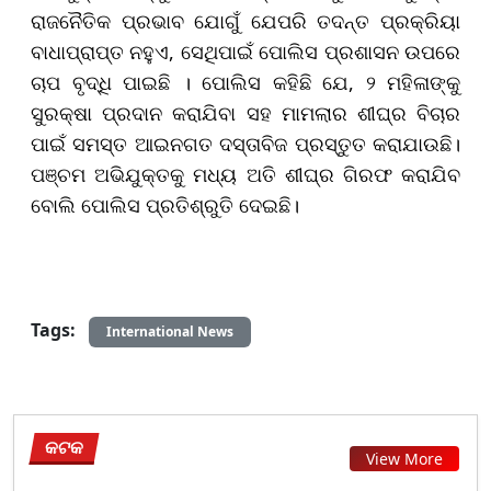
ରାଜନୈତିକ ପ୍ରଭାବ ଯୋଗୁଁ ଯେପରି ତଦନ୍ତ ପ୍ରକ୍ରିୟା
ବାଧାପ୍ରାପ୍ତ ନହୁଏ, ସେଥିପାଇଁ ପୋଲିସ ପ୍ରଶାସନ ଉପରେ
ଚାପ ବୃଦ୍ଧି ପାଇଛି । ପୋଲିସ କହିଛି ଯେ, ୨ ମହିଳାଙ୍କୁ
ସୁରକ୍ଷା ପ୍ରଦାନ କରାଯିବା ସହ ମାମଲାର ଶୀଘ୍ର ବିଚାର
ପାଇଁ ସମସ୍ତ ଆଇନଗତ ଦସ୍ତାବିଜ ପ୍ରସ୍ତୁତ କରାଯାଉଛି।
ପଞ୍ଚମ ଅଭିଯୁକ୍ତକୁ ମଧ୍ୟ ଅତି ଶୀଘ୍ର ଗିରଫ କରାଯିବ
ବୋଲି ପୋଲିସ ପ୍ରତିଶ୍ରୁତି ଦେଇଛି।
Tags:
International News
କଟକ
View More