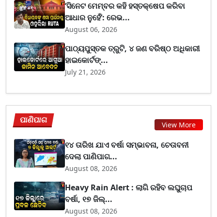
‘ସିନେଟ ମେମ୍ବର କହି ହସ୍ତକ୍ଷେପ କରିବା
ଆଧାର ନୁହେଁ’: ରେଭ...
August 06, 2026
ପାଠ୍ୟପୁସ୍ତକ ତ୍ରୁଟି, ୪ ଜଣ ବରିଷ୍ଠ ଅଧିକାରୀ
ହାଇକୋର୍ଟଙ୍...
July 21, 2026
ପାଣିପାଗ
View More
୧୪ ତାରିଖ ଯାଏ ବର୍ଷା ସମ୍ଭାବନା, ଚେତାବନୀ
ଦେଲା ପାଣିପାଗ...
August 08, 2026
Heavy Rain Alert : ଲାଗି ରହିବ ଲଘୁଚାପ
ବର୍ଷା, ୧୭ ଜିଲ୍...
August 08, 2026