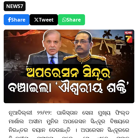
NEWS7
Share
Tweet
Share
ନୂଆଦିଲ୍ଲୀ ୨୨/୧୨: ପାକିସ୍ତାନ ସେନା ମୁଖ୍ୟ ଫିଲ୍ଡ
ମାର୍ଶାଲ ଅସୀମ ମୁନିର ଅପରେସନ ସିନ୍ଦୂର ବିଷୟରେ
ନିରନ୍ତର ବୟାନ ଦେଉଛନ୍ତି । ଅପରେସନ ସିନ୍ଦୂରରେ