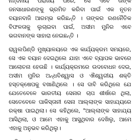
ନିନ୍ଦନୀୟ ପରାଜୟ ପରେ, ସେ ଏବେ ତାଙ୍କ
ଜନସାଧାରଣଙ୍କୁ ଭ୍ରମିତ କରିବା ପାଇଁ ଏକ ନୂତନ
ବୟାନବାଜି ଆରମ୍ଭ କରିଛନ୍ତି । ତାଙ୍କର ରଣନୈତିକ
ବିଫଳତାକୁ ଲୁଚାଇବା ପାଇଁ, ଅସୀମ ମୁନିର ଏବେ
ଭଗବାନଙ୍କ ସାହାରା ନେଇଛନ୍ତି ।
ରାୱଲପିଣ୍ଡି ମୁଖ୍ୟାଳୟରେ ଏକ କାର୍ଯ୍ୟକ୍ରମ ସମୟରେ,
ସେ ଏକ ବୟାନ ଦେଇଥିଲେ ଯାହା ଏବେ ବ୍ୟାପକ ଭାବରେ
ଆଲୋଚନା ହେଉଛି । କାର୍ଯ୍ୟକ୍ରମରେ ଉଦବୋଧନ ଦେଇ,
ଅସୀମ ମୁନିର ଅନ୍ଧବିଶ୍ୱାସ ଓ ଐଶ୍ୱରୀୟ ଶକ୍ତି
ହସ୍ତକ୍ଷେପକୁ ବଖାଣିଥିଲେ । ସେ ଦାବି କରିଥିଲେ ଯେ
ଯେତେବେଳେ ଭାରତୀୟ ସେନାର ଚାପ ଶୀର୍ଷରେ ଥିଲା,
ସେତେବେଳେ ପାକିସ୍ତାନୀ ସେନା ଆଲ୍ଲାଙ୍କ ସାହାଯ୍ୟରେ
ରକ୍ଷା ପାଇଥିଲା। ସେ କହିଥିଲେ, "ଆଲ୍ଲାଙ୍କ ସାହାଯ୍ୟ
ଆସିଥିଲା, ଓ ଆମେ ଏହାକୁ ଆସୁଥିବାର ଦେଖିଲୁ, ଆମେ
ଏହାକୁ ଅନୁଭବ କରିଥିଲୁ।