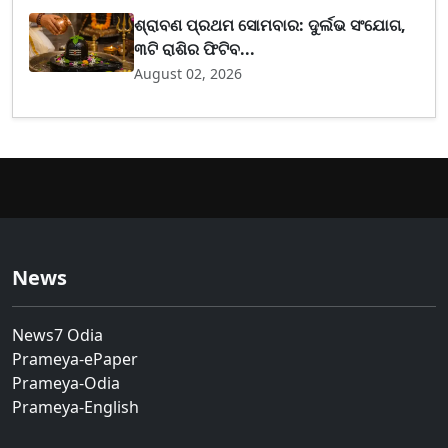
ଶ୍ରାବଣ ପ୍ରଥମ ସୋମବାର: ଦୁର୍ଲଭ ସଂଯୋଗ,
୩ଟି ରାଶିର ଫିଟିବ...
August 02, 2026
News
News7 Odia
Prameya-ePaper
Prameya-Odia
Prameya-English