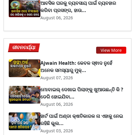
ଆବସିକ ଘରକୁ ବ୍ୟବସାୟ ପାଇଁ ବ୍ୟବହାର
କରିବା ପ୍ରସଙ୍ଗ, ହାଉ...
August 06, 2026
ଜୀବନଚର୍ଯ୍ୟା
View More
Ajwain Health: କେବଳ ସ୍ଵାଦ ନୁହେଁ
ଅନେକ ସମସ୍ୟାରୁ ମୁକ୍...
August 07, 2026
ମୋବାଇଲ୍ ଦେଖାଇ ପିଲାଙ୍କୁ ଖୁଆଉଛନ୍ତି କି ?
ଡେରି ହୋଇଯିବା...
August 06, 2026
ହାର୍ଟ ପାଇଁ ଅଣ୍ଡା କ୍ଷତିକାରକ ନା ଏହାକୁ ନେଇ
ରହିଛି ଭୁଲ...
August 03, 2026