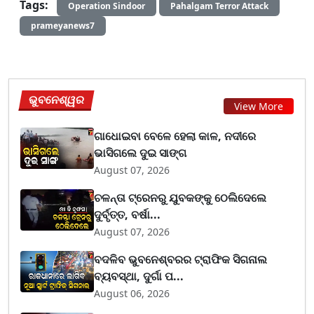
Tags:
Operation Sindoor
Pahalgam Terror Attack
prameyanews7
ଭୁବନେଶ୍ୱର
View More
ଗାଧୋଇବା ବେଳେ ହେଲା କାଳ, ନଦୀରେ
ଭାସିଗଲେ ଦୁଇ ସାଙ୍ଗ
August 07, 2026
ଚଳନ୍ତା ଟ୍ରେନରୁ ଯୁବକଙ୍କୁ ଠେଲିଦେଲେ
ଦୁର୍ବୃତ୍ତ, ବର୍ଷା...
August 07, 2026
ବଦଳିବ ଭୁବନେଶ୍ବରର ଟ୍ରାଫିକ ସିଗନାଲ
ବ୍ୟବସ୍ଥା, ଦୁର୍ଗା ପ...
August 06, 2026