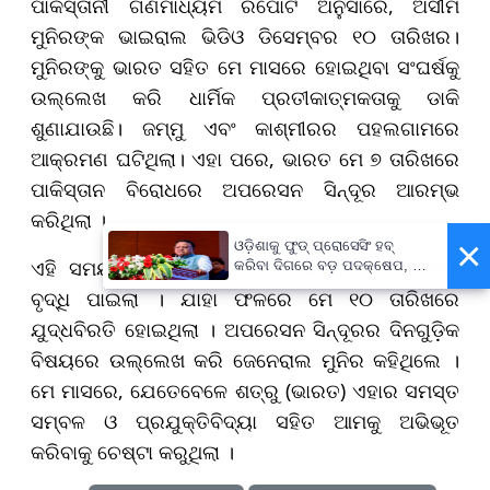
ପାକିସ୍ତାନୀ ଗଣମାଧ୍ୟମ ରିପୋର୍ଟ ଅନୁସାରେ, ଅସୀମ
ମୁନିରଙ୍କ ଭାଇରାଲ ଭିଡିଓ ଡିସେମ୍ବର ୧୦ ତାରିଖର।
ମୁନିରଙ୍କୁ ଭାରତ ସହିତ ମେ ମାସରେ ହୋଇଥିବା ସଂଘର୍ଷକୁ
ଉଲ୍ଲେଖ କରି ଧାର୍ମିକ ପ୍ରତୀକାତ୍ମକତାକୁ ଡାକି
ଶୁଣାଯାଉଛି। ଜମ୍ମୁ ଏବଂ କାଶ୍ମୀରର ପହଲଗାମରେ
ଆକ୍ରମଣ ଘଟିଥିଲା। ଏହା ପରେ, ଭାରତ ମେ ୭ ତାରିଖରେ
ପାକିସ୍ତାନ ବିରୋଧରେ ଅପରେସନ ସିନ୍ଦୂର ଆରମ୍ଭ
କରିଥିଲା ।
×
ଓଡ଼ିଶାକୁ ଫୁଡ୍ ପ୍ରୋସେସିଂ ହବ୍
ଏହି ସମୟ ମଧ୍ୟରେ ଦୁଇ ଦେଶ ମଧ୍ୟରେ ଉତ୍ତେଜନା
କରିବା ଦିଗରେ ବଡ଼ ପଦକ୍ଷେପ, ୪୨
ହଜାରରୁ ଅଧିକ ନିଯୁକ୍ତି ସୁଯୋଗ
ବୃଦ୍ଧି ପାଇଲା । ଯାହା ଫଳରେ ମେ ୧୦ ତାରିଖରେ
ଯୁଦ୍ଧବିରତି ହୋଇଥିଲା । ଅପରେସନ ସିନ୍ଦୂରର ଦିନଗୁଡ଼ିକ
ବିଷୟରେ ଉଲ୍ଲେଖ କରି ଜେନେରାଲ ମୁନିର କହିଥିଲେ ।
ମେ ମାସରେ, ଯେତେବେଳେ ଶତ୍ରୁ (ଭାରତ) ଏହାର ସମସ୍ତ
ସମ୍ବଳ ଓ ପ୍ରଯୁକ୍ତିବିଦ୍ୟା ସହିତ ଆମକୁ ଅଭିଭୂତ
କରିବାକୁ ଚେଷ୍ଟା କରୁଥିଲା ।