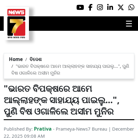
☰
Home
ବିଦେଶ
"ଭାରତ ବିପକ୍ଷରେ ଆମେ ଆଲ୍ଲାହଙ୍କ ସାହାଯ୍ୟ ପାଇଲୁ...", ପୁଣି
ବିଷ ଓଗାଳିଲେ ଅସୀମ ମୁନିର
"ଭାରତ ବିପକ୍ଷରେ ଆମେ
ଆଲ୍ଲାହଙ୍କ ସାହାଯ୍ୟ ପାଇଲୁ...",
ପୁଣି ବିଷ ଓଗାଳିଲେ ଅସୀମ ମୁନିର
Prativa
Published By:
- Prameya-News7 Bureau | December
22, 2025 09:08 AM