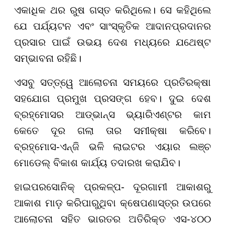
ଏକାଧିକ ଥର ରୁଷ ଗସ୍ତ କରିଥିଲେ। ସେ କହିଥିଲେ
ଯେ ପର୍ଯ୍ୟଟନ ଏବଂ ସାଂସ୍କୃତିକ ଆଦାନପ୍ରଦାନର
ପ୍ରସାର ପାଇଁ ଉଭୟ ଦେଶ ମଧ୍ୟରେ ଯଥେଷ୍ଟ
ସମ୍ଭାବନା ରହିଛି।
ଏସବୁ ସତ୍ତ୍ୱେ ଆଲୋଚନା ସମୟରେ ପ୍ରତିରକ୍ଷା
ସହଯୋଗ ପ୍ରମୁଖ ପ୍ରସଙ୍ଗ ହେବ। ଦୁଇ ଦେଶ
ବ୍ରହ୍ମୋସର ଆଡ୍ଭାନ୍ସ ଭ୍ୟାରିଏଣ୍ଟର କାମ
କେତେ ଦୂର ଗଲା ତାର ସମୀକ୍ଷା କରିବେ।
ବ୍ରହ୍ମୋସ-ଏନ୍ଜି ଭଳି ଲାଇଟର ଏୟାର ଲଞ୍ଚ
ମୋଡେଲ୍ ବିକାଶ କାର୍ଯ୍ୟ ତଦାରଖ କରାଯିବ।
ହାଇପରସୋନିକ୍ ପ୍ରକଳ୍ପ- ଦୂରଗାମୀ ଆକାଶରୁ
ଆକାଶ ମାଡ଼ କରିପାରୁଥିବା କ୍ଷେପଣାସ୍ତ୍ର ଉପରେ
ଆଲୋଚନା ସହିତ ଭାରତର ଅତିରିକ୍ତ ଏସ-୪୦୦