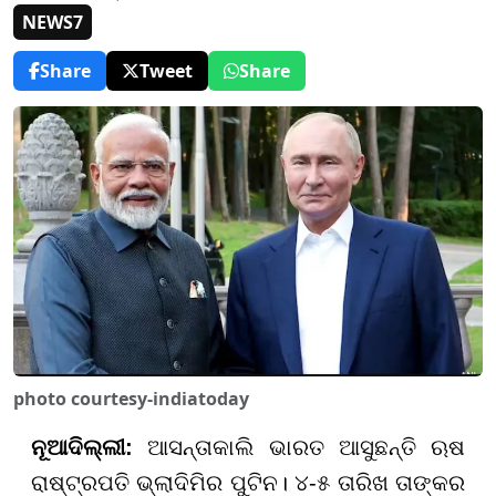
NEWS7
Share
Tweet
Share
photo courtesy-indiatoday
ନୂଆଦିଲ୍ଲୀ
:
ଆସନ୍ତାକାଲି ଭାରତ ଆସୁଛନ୍ତି ଋଷ
ରାଷ୍ଟ୍ରପତି ଭ୍ଲାଦିମିର ପୁଟିନ। ୪-୫ ତାରିଖ ତାଙ୍କର