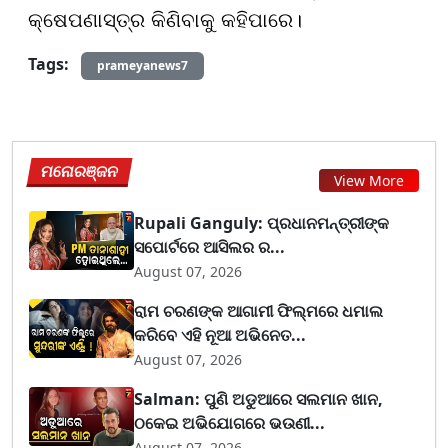
କ୍ଷେପଣାସ୍ତ୍ର କିଣିବାକୁ କହିପାରେ।
Tags:
prameyanews7
ମନୋରଞ୍ଜନ
View More
Rupali Ganguly: ପ୍ରଧାନମନ୍ତ୍ରୀଙ୍କ
ସପୋର୍ଟରେ ଆସିଲର ର...
August 07, 2026
ରାମ ଚରଣଙ୍କ ଆଗାମୀ ଫିଲ୍ମରେ ଧମାଲ
କରିବେ ଏହି ନୂଆ ଅଭିନେତ...
August 07, 2026
Salman: ପୁଣି ଅଡୁଆରେ ସଲମାନ ଖାନ,
ଠକେଇ ଅଭିଯୋଗରେ ଭଉଣୀ...
August 07, 2026