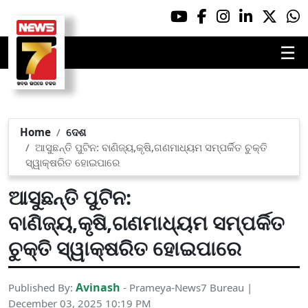
☰
Home
ଦେଶ
ଆସୁଛନ୍ତି ପୁଟିନ: ବାଣିଜ୍ୟ,କୃଷି,ଗଣମାଧ୍ୟମ ସମ୍ପର୍କିତ ଚୁକ୍ତି
ସ୍ୱାକ୍ଷରିତ ହୋଇପାରେ
ଆସୁଛନ୍ତି ପୁଟିନ:
ବାଣିଜ୍ୟ,କୃଷି,ଗଣମାଧ୍ୟମ ସମ୍ପର୍କିତ
ଚୁକ୍ତି ସ୍ୱାକ୍ଷରିତ ହୋଇପାରେ
Avinash
Published By:
- Prameya-News7 Bureau |
December 03, 2025 10:19 PM