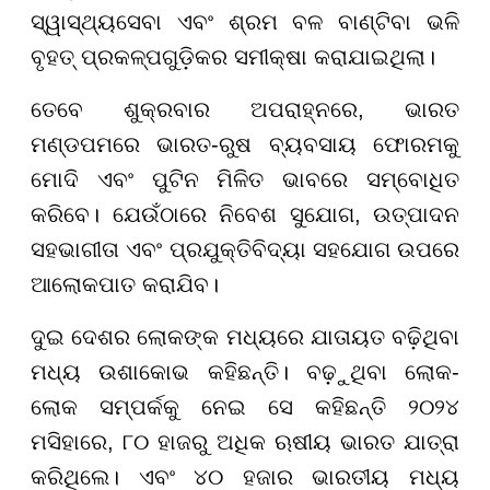
ସ୍ୱାସ୍ଥ୍ୟସେବା ଏବଂ ଶ୍ରମ ବଳ ବାଣ୍ଟିବା ଭଳି
ବୃହତ୍ ପ୍ରକଳ୍ପଗୁଡ଼ିକର ସମୀକ୍ଷା କରାଯାଇଥିଲା।
ତେବେ ଶୁକ୍ରବାର ଅପରାହ୍ନରେ, ଭାରତ
ମଣ୍ଡପମରେ ଭାରତ-ରୁଷ ବ୍ୟବସାୟ ଫୋରମକୁ
ମୋଦି ଏବଂ ପୁଟିନ ମିଳିତ ଭାବରେ ସମ୍ବୋଧିତ
କରିବେ। ଯେଉଁଠାରେ ନିବେଶ ସୁଯୋଗ, ଉତ୍ପାଦନ
ସହଭାଗୀତା ଏବଂ ପ୍ରଯୁକ୍ତିବିଦ୍ୟା ସହଯୋଗ ଉପରେ
ଆଲୋକପାତ କରାଯିବ।
ଦୁଇ ଦେଶର ଲୋକଙ୍କ ମଧ୍ୟରେ ଯାତାୟତ ବଢ଼ିଥିବା
ମଧ୍ୟ ଉଶାକୋଭ କହିଛନ୍ତି। ବଢ଼ୁଥିବା ଲୋକ-
ଲୋକ ସମ୍ପର୍କକୁ ନେଇ ସେ କହିଛନ୍ତି ୨୦୨୪
ମସିହାରେ, ୮୦ ହାଜରୁ ଅଧିକ ଋଷୀୟ ଭାରତ ଯାତ୍ରା
କରିଥିଲେ। ଏବଂ ୪୦ ହଜାର ଭାରତୀୟ ମଧ୍ୟ