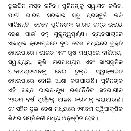
ଦୁଇଦିନ ଗସ୍ତ ରହିବ। ପୁଟିନଙ୍କୁ ସ୍ୱାଗତ କରିବା
ପାଇଁ ଭାରତ ସରକାର ସବୁ ପ୍ରସ୍ତୁତି କରି
ସାରିଛନ୍ତି। ତେବେ ପୁଟିନଙ୍କ ଭାରତ ଗସ୍ତ ଉଭୟ
ଦେଶ ପାଇଁ ବହୁ ଗୁରୁତ୍ୱପୂର୍ଣ୍ଣ। ବ୍ୟବସାୟରେ
ଏକାଧିକ କ୍ଷେତ୍ରରେ ଦୁଇ ଦେଶ ମଧ୍ୟରେ ଚୁକ୍ତି
ହୋଇପାରେ। ଭାରତ ଏବଂ ରୁଷ ମଧ୍ୟରେ ବାଣିଜ୍ୟ,
ସ୍ୱାସ୍ଥ୍ୟ, କୃଷି, ଗଣମାଧ୍ୟମ ଏବଂ ସାଂସ୍କୃତିକ
ଆଦାନପ୍ରଦାନକୁ ନେଇ ଚୁକ୍ତି ସ୍ୱାକ୍ଷରିତ
ହୋଇପାରେ ବୋଲି ଆଶା କରାଯାଉଛି। ପୁଟିନଙ୍କ
ଏହି ଗସ୍ତ ଭାରତ-ରୁଷ ରଣନୈତିକ ସହଭାଗୀର
୨୫ତମ ବର୍ଷ ପୂର୍ତ୍ତିକୁ ପାଳନ କରିବାକୁ କରାଯାଉଛି।
ତା' ସହିତ ଦୁଇ ଦେଶ ମଧ୍ୟରେ ୨୩ତମ ଦ୍ୱିପାକ୍ଷିକ
ଶିଖର ସମ୍ମିଳନୀ ମଧ୍ୟ ଅନୁଷ୍ଠିତ ହେବ।