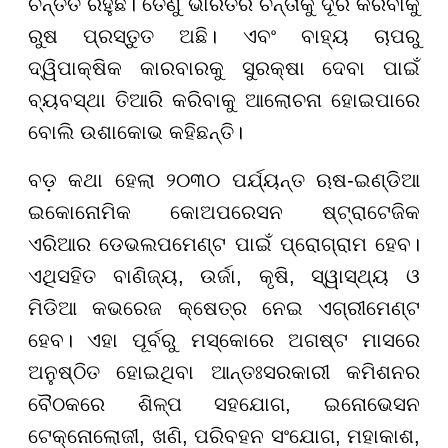
ଚିନ୍ତିତ ରହୁଛି। ତେଣୁ ଭାରତର ଚିନ୍ତାକୁ ଦୂର କରିବାକୁ
ରୁଷ ପ୍ରସ୍ତୁତ ଅଛି। ଏବଂ ବାହ୍ୟ ଚାପରୁ
ଦ୍ୱିପାକ୍ଷିକ କାରବାରକୁ ସୁରକ୍ଷା ଦେବା ପାଇଁ
ବ୍ୟବସ୍ଥା ତିଆରି କରିବାକୁ ଆଲୋଚନା ହୋଇପାରେ
ବୋଲି ଉଶାକୋଭ କହିଛନ୍ତି।
ବଡ଼ କଥା ହେଲା ୨୦୩୦ ପର୍ଯ୍ୟନ୍ତ ଋଷ-ଇଣ୍ଡିଆ
ଇକୋନୋମିକ କୋଅପରେସନ ଷ୍ଟ୍ରାଟେଜିକ
ଏରିଆର ଡେଭଲପମେଣ୍ଟ ପାଇଁ ପ୍ରୋଗ୍ରାମ ହେବ।
ଏଥିସହିତ ବାଣିଜ୍ୟ, ଉର୍ଜା, କୃଷି, ସ୍ୱାସ୍ଥ୍ୟ ଓ
ମିଡିଆ କଭରେଜ କ୍ଷେତ୍ର ନେଇ ଏଗ୍ରୀମେଣ୍ଟ
ହେବ। ଏହା ପୂର୍ବରୁ ମସ୍କୋରେ ଅଗଷ୍ଟ ମାସରେ
ଅନୁଷ୍ଠିତ ହୋଇଥିବା ଆନ୍ତଃସରକାରୀ କମିଶନର
ବୈଠକରେ ଶିଳ୍ପ ସହଯୋଗ, ଇନୋଭେସନ
ଟେକ୍ନୋଲୋଜୀ, ଖଣି, ପରିବହନ ସଂଯୋଗ, ମହାକାଶ,