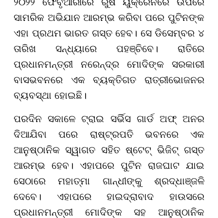
୨୦୨୨ ଫେବୃଆରୀରେ ରୁଷ ୟୁକ୍ରେନରେ ଉପରେ
ସାମରିକ ଅଭିଯାନ ଆରମ୍ଭ କରିବା ପରେ ପୁଟିନଙ୍କ
ଏହା ପ୍ରଥମ ଭାରତ ଗସ୍ତ ହେବ। ସେ ଡିସେମ୍ବର ୪
ତାରିଖ ସନ୍ଧ୍ୟାରେ ପହଞ୍ଚିବେ। ରାତିରେ
ପ୍ରଧାନମନ୍ତ୍ରୀ ନରେନ୍ଦ୍ର ମୋଦିଙ୍କ ସରକାରୀ
ବାସଭବନରେ ଏକ ବ୍ୟକ୍ତିଗତ ରାତ୍ରୀଭୋଜନର
ବ୍ୟବସ୍ଥା ହୋଇଛି।
ପରଦିନ ସକାଳେ ଟ୍ରାଇ ସର୍ଭିସ ଗାର୍ଡ ଅଫ୍ ଅନର
ଦିଆଯିବା ପରେ ରାଷ୍ଟ୍ରପତି ଭବନରେ ଏକ
ଆନୁଷ୍ଠାନିକ ସ୍ୱାଗତ ସହିତ ଷ୍ଟେଟ୍ ଭିଜିଟ୍ ଗସ୍ତ
ଆରମ୍ଭ ହେବ। ଏହାପରେ ପୁଟିନ ରାଜଘାଟ ଯାଇ
ସେଠାରେ ମହାତ୍ମା ଗାନ୍ଧୀଙ୍କୁ ଶ୍ରଦ୍ଧାଞ୍ଜଳି
ଦେବେ। ଏହାପରେ ହାଇଦ୍ରାବାଦ ହାଉସରେ
ପ୍ରଧାନମନ୍ତ୍ରୀ ମୋଦିଙ୍କ ସହ ଆନୁଷ୍ଠାନିକ