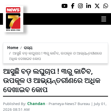
☰
Home
ରାଜ୍ୟ
ଆସୁଛି ବଡ଼ ଲଘୁଚାପ ! ୩ରୁ କାଚିବ, ଉପକୂଳ ଓ ଆଭ୍ୟନ୍ତରୀଣରେ
ଅଧିକ ଦେଖାଇବ କୋପ
ଆସୁଛି ବଡ଼ ଲଘୁଚାପ ! ୩ରୁ କାଚିବ,
ଉପକୂଳ ଓ ଆଭ୍ୟନ୍ତରୀଣରେ ଅଧିକ
ଦେଖାଇବ କୋପ
Chandan
Published By:
- Prameya-News7 Bureau | July 01,
2026 08:51 AM