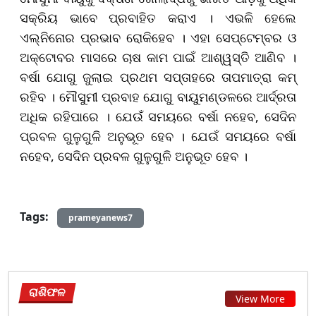
ସକ୍ରିୟ ଭାବେ ପ୍ରବାହିତ କରାଏ । ଏଭଳି ହେଲେ
ଏଲ୍ନିନୋର ପ୍ରଭାବ ରୋକିହେବ । ଏହା ସେପ୍ଟେମ୍ବର ଓ
ଅକ୍ଟୋବର ମାସରେ ଚାଷ କାମ ପାଇଁ ଆଶ୍ୱସ୍ତି ଆଣିବ ।
ବର୍ଷା ଯୋଗୁ ଜୁଲାଇ ପ୍ରଥମ ସପ୍ତାହରେ ତାପମାତ୍ରା କମ୍
ରହିବ । ମୌସୁମୀ ପ୍ରବାହ ଯୋଗୁ ବାୟୁମଣ୍ଡଳରେ ଆର୍ଦ୍ରତା
ଅଧିକ ରହିପାରେ । ଯେଉଁ ସମୟରେ ବର୍ଷା ନହେବ, ସେଦିନ
ପ୍ରବଳ ଗୁଳୁଗୁଳି ଅନୁଭୂତ ହେବ ।
ଯେଉଁ ସମୟରେ ବର୍ଷା
ନହେବ
, ସେଦିନ ପ୍ରବଳ ଗୁଳୁଗୁଳି ଅନୁଭୂତ ହେବ ।
Tags:
prameyanews7
ରାଶିଫଳ
View More