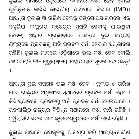
ଜୁଲାଇ ମାସରେ ଓଡ଼ିଶାରେ ଦମଦାର ବର୍ଷା ହେବ ବୋଲି
ପୂର୍ବାନୁମାନ କରିଛି ଭାରତୀୟ ପାଣିପାଗ ବିଭାଗ (IMD)।
ଆସନ୍ତା ଜୁଲାଇ ୩ ତାରିଖ ବେଳକୁ ବଙ୍ଗୋପସାଗରରେ ଏକ
ସକ୍ରିୟ ଲଘୁଚାପ କ୍ଷେତ୍ର ସୃଷ୍ଟି ହେବାକୁ ଯାଉଥିବା
ବେଳେ, ଏହାର ପ୍ରଭାବରେ ଆସନ୍ତା ଦୁଇ ସପ୍ତାହ
ରାଜ୍ୟରେ ପ୍ରବଳରୁ ଅତି ପ୍ରବଳ ବର୍ଷା ହେବାର ସମ୍ଭାବନା
ରହିଛି। ଜୁଲାଇ ମାସରେ ଓଡ଼ିଶାରେ ଭଲ ବର୍ଷା ହେବ ବୋଲି
ଆଇଏମ୍‌ଡି ଡିଜି ମୃତ୍ୟୁଞ୍ଜୟ ମହାପାତ୍ର ସୂଚନା ଦେଇଛନ୍ତି
।
ଆସନ୍ତା ଦୁଇ ସପ୍ତାହ ଭଲ ବର୍ଷା ହେବ । ଜୁଲାଇ ୫ ତାରିଖ
ଯାଏ ରାଜ୍ୟର ଅଧିକାଂଶ ସ୍ଥାନରେ ପ୍ରବଳ ବର୍ଷା ହେବ ।
କିଛି ସ୍ଥାନରେ ପ୍ରବଳରୁ ଅତି ପ୍ରବଳ ବର୍ଷା ହୋଇପାରେ ।
ଗତକାଲିଠୁ ରାଜ୍ୟର ବିଭିନ୍ନ ସ୍ଥାନରେ ବର୍ଷା ଜାରି ରହିଛି ।
ଟ୍ୱିନ୍ ସିଟି କଟକ ଏବଂ ଭୁବନେଶ୍ୱରରେ ବର୍ଷା ଜାରି ରହିଛି ।
ଜୁଲାଇ ମାସରେ ଉପକୂଳରୁ ଆରମ୍ଭ କରି ଆଭ୍ୟନ୍ତରୀଣ