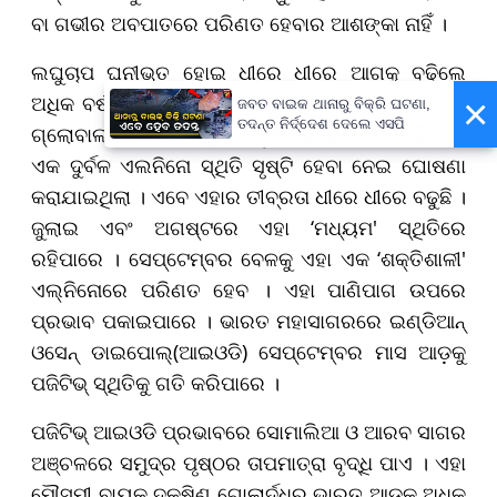
ବା ଗଭୀର ଅବପାତରେ ପରିଣତ ହେବାର ଆଶଙ୍କା ନାହିଁ ।
ଲଘୁଚାପ ଘନୀଭୂତ ହୋଇ ଧୀରେ ଧୀରେ ଆଗକୁ ବଢ଼ିଲେ
ଅଧିକ ବର୍ଷା ହୋଇପାରେ । ଆଇଏମଡି ଡିଜି ପୁଣି କହିଛନ୍ତି,
×
ଜବତ ବାଇକ ଥାନାରୁ ବିକ୍ରି ଘଟଣା,
ତଦନ୍ତ ନିର୍ଦ୍ଦେଶ ଦେଲେ ଏସପି
ଗ୍ଲୋବାଲ୍ ପାଣିପାଗ ସ୍ଥିତି ଅନୁସାରେ, ଗତ ୧୦ ତାରିଖରେ
ଏକ ଦୁର୍ବଳ ଏଲନିନୋ ସ୍ଥିତି ସୃଷ୍ଟି ହେବା ନେଇ ଘୋଷଣା
କରାଯାଇଥିଲା । ଏବେ ଏହାର ତୀବ୍ରତା ଧୀରେ ଧୀରେ ବଢୁଛି ।
ଜୁଲାଇ ଏବଂ ଅଗଷ୍ଟରେ ଏହା ‘ମଧ୍ୟମ' ସ୍ଥିତିରେ
ରହିପାରେ । ସେପ୍ଟେମ୍ବର ବେଳକୁ ଏହା ଏକ ‘ଶକ୍ତିଶାଳୀ'
ଏଲ୍ନିନୋରେ ପରିଣତ ହେବ । ଏହା ପାଣିପାଗ ଉପରେ
ପ୍ରଭାବ ପକାଇପାରେ । ଭାରତ ମହାସାଗରରେ ଇଣ୍ଡିଆନ୍
ଓସେନ୍ ଡାଇପୋଲ୍(ଆଇଓଡି) ସେପ୍ଟେମ୍ବର ମାସ ଆଡ଼କୁ
ପଜିଟିଭ୍ ସ୍ଥିତିକୁ ଗତି କରିପାରେ ।
ପଜିଟିଭ୍ ଆଇଓଡି ପ୍ରଭାବରେ ସୋମାଲିଆ ଓ ଆରବ ସାଗର
ଅଞ୍ଚଳରେ ସମୁଦ୍ର ପୃଷ୍ଠର ତାପମାତ୍ରା ବୃଦ୍ଧି ପାଏ । ଏହା
ମୌସୁମୀ ବାୟୁକୁ ଦକ୍ଷିଣ ଗୋଲାର୍ଦ୍ଧରୁ ଭାରତ ଆଡ଼କୁ ଅଧିକ