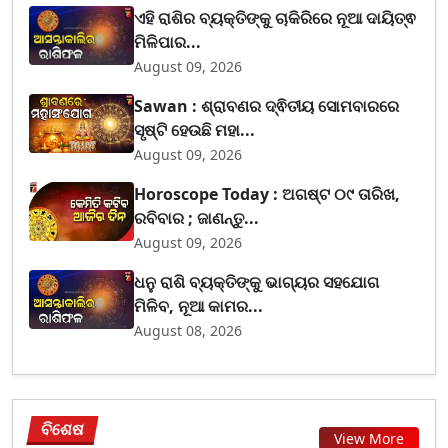
ଏହି ରାଶିର ବ୍ୟକ୍ତିଙ୍କୁ ଚାକିରିରେ ନୂଆ ଦାୟିତ୍ଵ
ମିଳିପାର...
August 09, 2026
Sawan : ଶ୍ରାବଣର ଦ୍ଵିତୀୟ ସୋମବାରରେ
ସୃଷ୍ଟି ହେଉଛି ମହା...
August 09, 2026
Horoscope Today : ଅଗଷ୍ଟ ୦୯ ତାରିଖ,
ରବିବାର ; ଜାଣନ୍ତୁ...
August 09, 2026
ଧନୁ ରାଶି ବ୍ୟକ୍ତିଙ୍କୁ ଭାଗ୍ୟର ସହଯୋଗ
ମିଳିବ, ନୂଆ କାମର...
August 08, 2026
ବିଶେଷ
View More