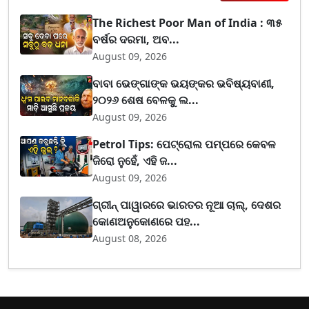
The Richest Poor Man of India : ୩୫
ବର୍ଷର ଦରମା, ଅବ...
August 09, 2026
ବାବା ଭେଙ୍ଗାଙ୍କ ଭୟଙ୍କର ଭବିଷ୍ୟବାଣୀ,
୨୦୨୬ ଶେଷ ବେଳକୁ ଲ...
August 09, 2026
Petrol Tips: ପେଟ୍ରୋଲ ପମ୍ପରେ କେବଳ
ଜିରୋ ନୁହେଁ, ଏହି ଜ...
August 09, 2026
ଗ୍ରୀନ୍ ପାୱାରରେ ଭାରତର ନୂଆ ଚାଲ୍, ଦେଶର
କୋଣଅନୁକୋଣରେ ପହ...
August 08, 2026