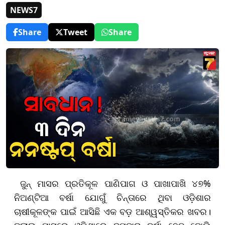
NEWS7
Share
Tweet
Share
ଜୁନ୍ ମାସର ପ୍ରତିକୂଳ ପାଣିପାଗ ଓ ପାଖାପାଖି ୪୭%
ନିଅଣ୍ଟିଆ ବର୍ଷା ଯୋଗୁଁ ଚିନ୍ତାରେ ଥିବା ଓଡ଼ିଶାର
ଚାଷୀକୂଳଙ୍କ ପାଇଁ ଆସିଛି ଏକ ବଡ଼ ଆଶ୍ୱସ୍ତିକର ଖବର।