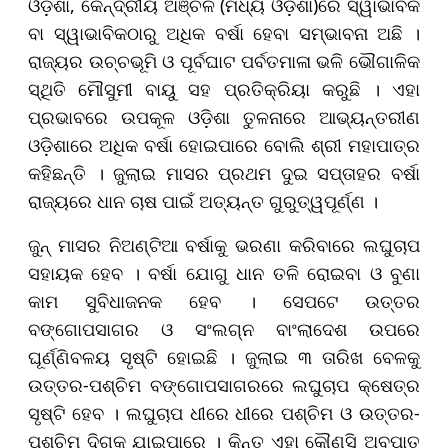
ଓଡ଼ିଶା, କେନ୍ଦ୍ରୀୟ ଅଞ୍ଚଳ (ମଧ୍ୟ ଓଡ଼ିଶା)ରେ ସ୍ୱାଭାବିକ
ବା ସ୍ୱାଭାବିକଠାରୁ ଅଧିକ ବର୍ଷା ହେବା ସମ୍ଭାବନା ଅଛି ।
ରାଜ୍ୟର ଉଚ୍ଚଭୂମି ଓ ପୂର୍ବଘାଟ ପର୍ବତମାଳା ଭଳି ଭୌଗାଳିକ
ସ୍ଥିତି ମୌସୁମୀ ବାୟୁ ସହ ପ୍ରତିକ୍ରିୟା କରୁଛି । ଏହା
ପ୍ରଭାବରେ ଉପକୂଳ ଓଡ଼ିଶା ତୁଳନାରେ ଆଭ୍ୟନ୍ତରୀଣ
ଓଡ଼ିଶାରେ ଅଧିକ ବର୍ଷା ହୋଇପାରେ ବୋଲି ଶ୍ରୀ ମହାପାତ୍ର
କହିଛନ୍ତି । ଜୁଲାଇ ମାସର ପ୍ରଥମ ଦୁଇ ସପ୍ତାହର ବର୍ଷା
ରାଜ୍ୟରେ ଧାନ ଚାଷ ପାଇଁ ଅତ୍ୟନ୍ତ ଗୁରୁତ୍ୱପୂର୍ଣ୍ଣ ।
ଜୁନ୍ ମାସର ନିଅଣ୍ଟିଆ ବର୍ଷାକୁ ଭରଣା କରିବାରେ ଲଘୁଚାପ
ସହାୟକ ହେବ । ବର୍ଷା ଯୋଗୁ ଧାନ ତଳି ରୋଇବା ଓ ବୁଣା
କାମ ସୁବିଧାଜନକ ହେବ । ସେପଟେ ଉତ୍ତର
ବଙ୍ଗୋପସାଗର ଓ ସଂଲଗ୍ନ ବାଂଲାଦେଶ ଉପରେ
ଘୂର୍ଣ୍ଣିବଳୟ ସୃଷ୍ଟି ହୋଇଛି । ଜୁଲାଇ ୩ ତାରିଖ ବେଳକୁ
ଉତ୍ତର-ପଶ୍ଚିମ ବଙ୍ଗୋପସାଗରରେ ଲଘୁଚାପ କ୍ଷେତ୍ର
ସୃଷ୍ଟି ହେବ । ଲଘୁଚାପ ଧୀରେ ଧୀରେ ପଶ୍ଚିମ ଓ ଉତ୍ତର-
ପଶ୍ଚିମ ଦିଗକୁ ଯାଇପାରେ । କିନ୍ତୁ ଏହା କୌଣସି ଅବପାତ