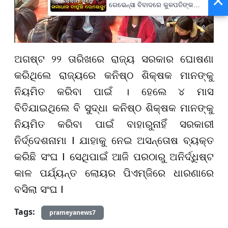
×
ରେଭେନ୍ସା ବିବାଦରେ କୁଳପତିଙ୍କ
ପ୍ରଥମ ପ୍ରତିକ୍ରିୟା- 'ଅନାବଶ୍ୟକ
ଥିଲା ଘଟଣା'
ଅଗଷ୍ଟ ୨୨ ତାରିଖରେ ରାଜ୍ୟ ସରକାର ଘୋଷଣା
କରିଥିଲେ ରାଜ୍ୟରେ କନିଷ୍ଠ ଶିକ୍ଷକ ମାନଙ୍କୁ
ନିୟମିତ କରିବା ପାଇଁ । ହେଲେ ୪ ମାସ
ବିତିଯାଇଥିଲେ ବି ସୁଦ୍ଧା କନିଷ୍ଠ ଶିକ୍ଷକ ମାନଙ୍କୁ
ନିୟମିତ କରିବା ପାଇଁ ବାହାରୁନାହିଁ ସରକାରୀ
ନିର୍ଦ୍ଦେଶନାମା I ଯାହାକୁ ନେଇ ଅସନ୍ତୋଷ ବ୍ୟକ୍ତ
କରିଛି ସଂଘ I ସେଥିପାଇଁ ଆଜି ପରଠାରୁ ଅନିର୍ଦ୍ଧିଷ୍ଟ
କାଳ ପର୍ଯ୍ୟନ୍ତ ଲୋୟର ପିଏମ୍‌ଜିରେ ଧାରଣାରେ
ବସିଲା ସଂଘ I
Tags:
prameyanews7