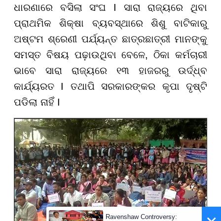
ଧାରଣାରେ ବସିଲା ସଂଘ I ସାରା ରାଜ୍ୟରେ ଥିବା
ପ୍ରାଥମିକ ଶିକ୍ଷା ବ୍ୟବସ୍ଥାରେ ଶିଶୁ ବାଟିକାରୁ
ଅଷ୍ଟମ ଶ୍ରେଣୀ ପର୍ଯ୍ୟନ୍ତ ଛାତ୍ରଛାତ୍ରୀ ମାନଙ୍କୁ
ସମସ୍ତ ବିଷୟ ପଢ଼ାଉଥିବା ବେଳେ, ଠିକା କର୍ମଚାରୀ
ଭାବେ ସାରା ରାଜ୍ୟରେ ୧୩ ହାଜରରୁ ଉର୍ଦ୍ଧ୍ବ
କାର୍ଯ୍ୟରତ I ତଥାପି ସରକାରଙ୍କର କୃପା ଦୃଷ୍ଟି
ପଡିଲା ନାହିଁ I
Ravenshaw Controversy: