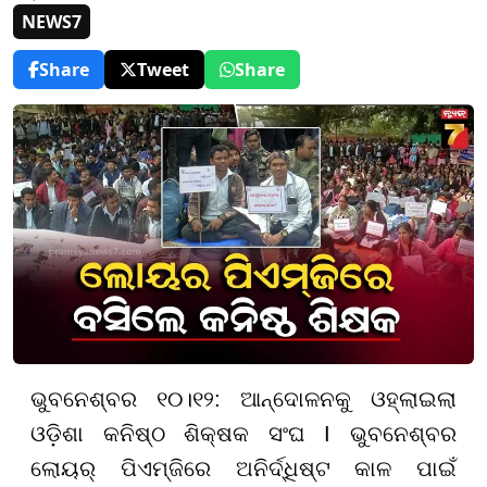
NEWS7
Share
Tweet
Share
ଭୁବନେଶ୍ବର ୧୦।୧୨: ଆନ୍ଦୋଳନକୁ ଓହ୍ଲାଇଲା
ଓଡ଼ିଶା କନିଷ୍ଠ ଶିକ୍ଷକ ସଂଘ I ଭୁବନେଶ୍ବର
ଲୋୟର୍ ପିଏମ୍ଜିରେ ଅନିର୍ଦ୍ଧିଷ୍ଟ କାଳ ପାଇଁ