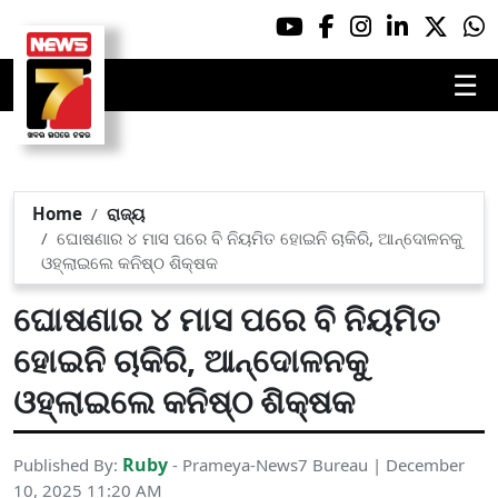
☰
Home
ରାଜ୍ୟ
ଘୋଷଣାର ୪ ମାସ ପରେ ବି ନିୟମିତ ହୋଇନି ଚାକିରି, ଆନ୍ଦୋଳନକୁ
ଓହ୍ଲାଇଲେ କନିଷ୍ଠ ଶିକ୍ଷକ
ଘୋଷଣାର ୪ ମାସ ପରେ ବି ନିୟମିତ
ହୋଇନି ଚାକିରି, ଆନ୍ଦୋଳନକୁ
ଓହ୍ଲାଇଲେ କନିଷ୍ଠ ଶିକ୍ଷକ
Ruby
Published By:
- Prameya-News7 Bureau | December
10, 2025 11:20 AM