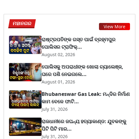
ମହାନଗର
View More
ରାଷ୍ଟ୍ରପତିଙ୍କ ଗସ୍ତ ପାଇଁ ବ୍ରହ୍ମପୁର
ପୋଲିସର ଟ୍ରାଫିକ୍...
August 02, 2026
ପୋଲିସକୁ ଅପରାଧୀଙ୍କ ଖୋଲା ଚ୍ୟାଲେଞ୍ଜ,
ଘରେ ପଶି ନେଇଗଲେ...
August 01, 2026
Bhubaneswar Gas Leak: ମନ୍ଦିର ନିର୍ମାଣ
କାମ ବେଳେ ଫାଟି...
July 31, 2026
ରାଜଧାନୀରେ ଜଘନ୍ୟ ହତ୍ୟାକାଣ୍ଡ: ଯୁବକଙ୍କୁ
ପିଟି ପିଟି ମାର...
July 31, 2026