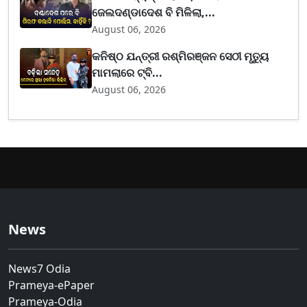
ଜେଲଦଣ୍ଡାଦେଶ ବି ମିଳିଲା,...
August 06, 2026
କନିଷ୍ଠ ଯନ୍ତ୍ରୀ ରଶ୍ମିରଞ୍ଜନ ସେଠୀ ମୃତ୍ୟୁ
ମାମଲାରେ ଟ୍ବି...
August 06, 2026
News
News7 Odia
Prameya-ePaper
Prameya-Odia