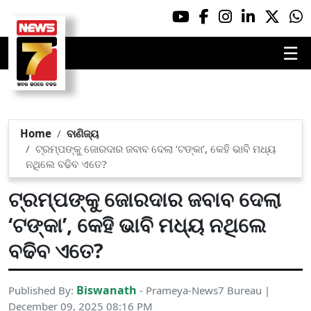
☰
Home
ବାଣିଜ୍ୟ
ଟ୍ରମ୍ପଙ୍କୁ ଜୋରଦାର ଜବାବ ଦେଲା ‘ଟଙ୍କା’, କେହି ଭାବି ମଧ୍ୟ
ନଥିଲେ ବଢିବ ଏତେ?
ଟ୍ରମ୍ପଙ୍କୁ ଜୋରଦାର ଜବାବ ଦେଲା
‘ଟଙ୍କା’, କେହି ଭାବି ମଧ୍ୟ ନଥିଲେ
ବଢିବ ଏତେ?
Biswanath
Published By:
- Prameya-News7 Bureau |
December 09, 2025 08:16 PM