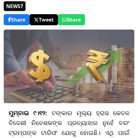
NEWS7
Share
Tweet
Share
ମୁମ୍ବାଇ ୯।୧୨:
ଟଙ୍କାର ମୂଲ୍ୟ ହ୍ରାସ କେବଳ
ବିଦେଶୀ ନିବେଶକଙ୍କ ପ୍ରତ୍ୟାହାର ନୁହେଁ ବରଂ
ଟ୍ରମ୍ପଙ୍କ ଟାରିଫ ଯୋଗୁ ହୋଇଛି। ଏଥି ପାଇଁ