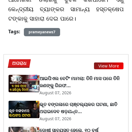
କେନ୍ଦ୍ରୀୟ ବ୍ୟାଙ୍କର ସାମାନ୍ୟ ହସ୍ତକ୍ଷେପ
ଟଙ୍କାକୁ ସାହାରା ଦେଇ ପାରେ।
Tags:
prameyanews7
ଅପରାଧ
View More
ଆଇପିଏଲ ବେଟିଂ ମାମଲା: ତିନି ମାସ ପରେ ତିନି
ଜଣଙ୍କୁ ଗିରଫ...
August 07, 2026
ଭୂତ ବଙ୍ଗଳାରେ ଚାଞ୍ଚଲ୍ୟକର ଘଟଣା, ଛାତି
ଥରାଇଦେବ ଷଡ଼ଯନ୍ତ...
August 07, 2026
ଦୋଷୀ ସାବ୍ୟସ୍ତ ହେଲେ, ୧୦ ବର୍ଷ