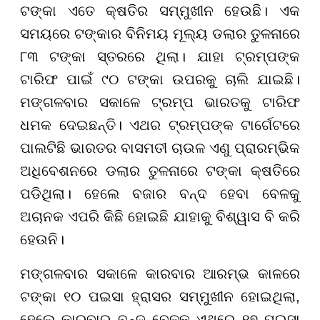
ଟଙ୍କା ଏତେ କ୍ଷତିର ସମ୍ମୁଖୀନ ହେଉଛି। ଏକ
ସମୟରେ ଟଙ୍କାର ବିନିମୟ ମୂଲ୍ୟ ଡଲାର ତୁଳନାରେ
୮୩ ଟଙ୍କା ସ୍ତରରେ ଥିଲା। ଯାହା ଟ୍ରମ୍ପଙ୍କ
ଟାରିଫ ପାଇଁ ୯୦ ଟଙ୍କା ଉପରକୁ ଚାଲି ଯାଇଛି।
ମଙ୍ଗଳବାର ସକାଳେ ଟ୍ରମ୍ପ ଭାରତକୁ ଟାରିଫ
ଧମକ ଦେଇଛନ୍ତି। ଏଥର ଟ୍ରମ୍ପଙ୍କ ଟାର୍ଗେଟରେ
ପାଲଟିଛି ଭାରତର ବାସମତୀ ଚାଉଳ ଏଣୁ ପ୍ରାରମ୍ଭିକ
ଅଧିବେଶନରେ ଡଲାର ତୁଳନାରେ ଟଙ୍କା କ୍ଷତିରେ
ପଡିଥିଲା। ହେଲେ ବଜାର ବନ୍ଦ ହେବା ବେଳକୁ
ଅଚାନକ ଏପରି କିଛି ହୋଇଛି ଯାହାକୁ ବିଶ୍ୱାସ ବି କରି
ହେଉନି।
ମଙ୍ଗଳବାର ସକାଳେ କାରବାର ଆରମ୍ଭ କାଳରେ
ଟଙ୍କା ୧୦ ପଇସା ହ୍ରାସର ସମ୍ମୁଖୀନ ହୋଇଥିଲା,
ହେଲେ କାରବାର ବନ୍ଦ ବେଳକୁ ଏଥିରେ ୧୭ ପଇସା