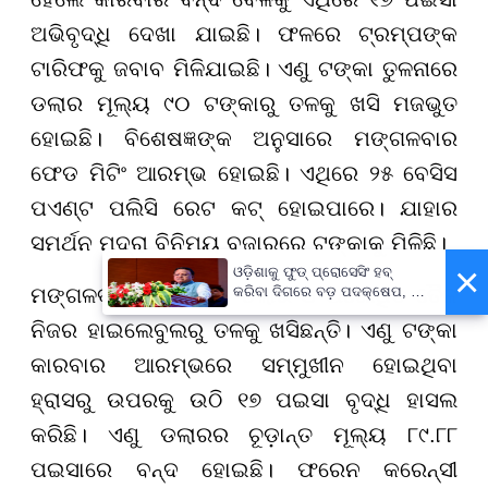
ଅଭିବୃଦ୍ଧି ଦେଖା ଯାଇଛି। ଫଳରେ ଟ୍ରମ୍ପଙ୍କ
ଟାରିଫକୁ ଜବାବ ମିଳିଯାଇଛି। ଏଣୁ ଟଙ୍କା ତୁଳନାରେ
ଡଲାର ମୂଲ୍ୟ ୯୦ ଟଙ୍କାରୁ ତଳକୁ ଖସି ମଜଭୁତ
ହୋଇଛି। ବିଶେଷଜ୍ଞଙ୍କ ଅନୁସାରେ ମଙ୍ଗଳବାର
ଫେଡ ମିଟିଂ ଆରମ୍ଭ ହୋଇଛି। ଏଥିରେ ୨୫ ବେସିସ
ପଏଣ୍ଟ ପଲିସି ରେଟ କଟ୍ ହୋଇପାରେ। ଯାହାର
ସମର୍ଥନ ମୁଦ୍ରା ବିନିମୟ ବଜାରରେ ଟଙ୍କାକୁ ମିଳିଛି।
×
ଓଡ଼ିଶାକୁ ଫୁଡ୍ ପ୍ରୋସେସିଂ ହବ୍
ମଙ୍ଗଳବାର ଆମେରିକା ଡଲାର ଓ ଅଶୋଧିତ ତୈଳ
କରିବା ଦିଗରେ ବଡ଼ ପଦକ୍ଷେପ, ୪୨
ହଜାରରୁ ଅଧିକ ନିଯୁକ୍ତି ସୁଯୋଗ
ନିଜର ହାଇଲେବୁଲରୁ ତଳକୁ ଖସିଛନ୍ତି। ଏଣୁ ଟଙ୍କା
କାରବାର ଆରମ୍ଭରେ ସମ୍ମୁଖୀନ ହୋଇଥିବା
ହ୍ରାସରୁ ଉପରକୁ ଉଠି ୧୭ ପଇସା ବୃଦ୍ଧି ହାସଲ
କରିଛି। ଏଣୁ ଡଲାରର ଚୂଡ଼ାନ୍ତ ମୂଲ୍ୟ ୮୯.୮୮
ପଇସାରେ ବନ୍ଦ ହୋଇଛି। ଫରେନ କରେନ୍ସୀ