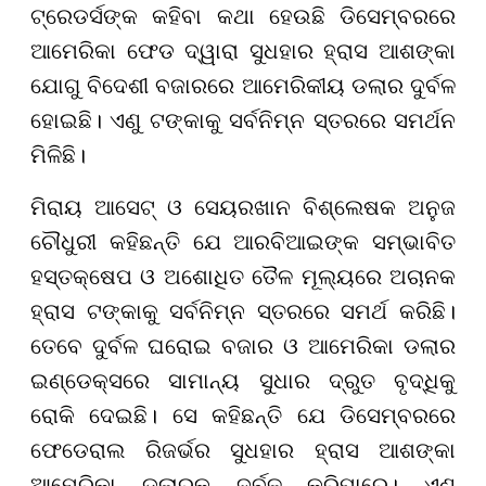
ଟ୍ରେଡର୍ସଙ୍କ କହିବା କଥା ହେଉଛି ଡିସେମ୍ବରରେ
ଆମେରିକା ଫେଡ ଦ୍ୱାରା ସୁଧହାର ହ୍ରାସ ଆଶଙ୍କା
ଯୋଗୁ ବିଦେଶୀ ବଜାରରେ ଆମେରିକୀୟ ଡଲାର ଦୁର୍ବଳ
ହୋଇଛି। ଏଣୁ ଟଙ୍କାକୁ ସର୍ବନିମ୍ନ ସ୍ତରରେ ସମର୍ଥନ
ମିଳିଛି।
ମିରାୟ ଆସେଟ୍ ଓ ସେୟରଖାନ ବିଶ୍ଲେଷକ ଅନୁଜ
ଚୌଧୁରୀ କହିଛନ୍ତି ଯେ ଆରବିଆଇଙ୍କ ସମ୍ଭାବିତ
ହସ୍ତକ୍ଷେପ ଓ ଅଶୋଧିତ ତୈଳ ମୂଲ୍ୟରେ ଅଚାନକ
ହ୍ରାସ ଟଙ୍କାକୁ ସର୍ବନିମ୍ନ ସ୍ତରରେ ସମର୍ଥ କରିଛି।
ତେବେ ଦୁର୍ବଳ ଘରୋଇ ବଜାର ଓ ଆମେରିକା ଡଲାର
ଇଣ୍ଡେକ୍ସରେ ସାମାନ୍ୟ ସୁଧାର ଦ୍ରୁତ ବୃଦ୍ଧିକୁ
ରୋକି ଦେଇଛି। ସେ କହିଛନ୍ତି ଯେ ଡିସେମ୍ବରରେ
ଫେଡେରାଲ ରିଜର୍ଭର ସୁଧହାର ହ୍ରାସ ଆଶଙ୍କା
ଆମେରିକା ଡଲାରକୁ ଦୁର୍ବଳ କରିପାରେ। ଏଣୁ