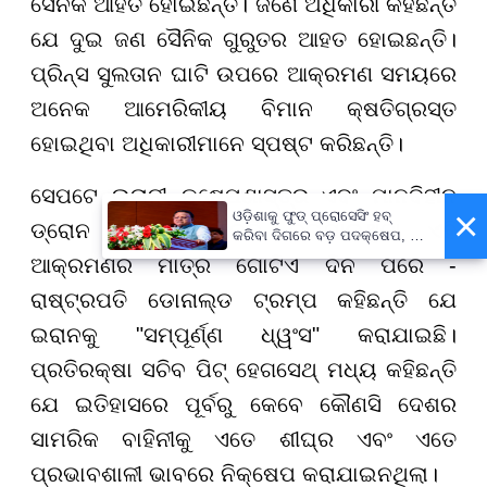
ସୈନିକ ଆହତ ହୋଇଛନ୍ତି। ଜଣେ ଅଧିକାରୀ କହିଛନ୍ତି
ଯେ ଦୁଇ ଜଣ ସୈନିକ ଗୁରୁତର ଆହତ ହୋଇଛନ୍ତି।
ପ୍ରିନ୍ସ ସୁଲତାନ ଘାଟି ଉପରେ ଆକ୍ରମଣ ସମୟରେ
ଅନେକ ଆମେରିକୀୟ ବିମାନ କ୍ଷତିଗ୍ରସ୍ତ
ହୋଇଥିବା ଅଧିକାରୀମାନେ ସ୍ପଷ୍ଟ କରିଛନ୍ତି।
ସେପଟେ ଇରାନୀ କ୍ଷେପଣାସ୍ତ୍ର ଏବଂ ମାନବିହୀନ
×
ଓଡ଼ିଶାକୁ ଫୁଡ୍ ପ୍ରୋସେସିଂ ହବ୍
ଡ୍ରୋନ ବ୍ୟବହାର କରି କରାଯାଇଥିବା ଏହି
କରିବା ଦିଗରେ ବଡ଼ ପଦକ୍ଷେପ, ୪୨
ହଜାରରୁ ଅଧିକ ନିଯୁକ୍ତି ସୁଯୋଗ
ଆକ୍ରମଣର ମାତ୍ର ଗୋଟିଏ ଦିନ ପରେ -
ରାଷ୍ଟ୍ରପତି ଡୋନାଲ୍ଡ ଟ୍ରମ୍ପ କହିଛନ୍ତି ଯେ
ଇରାନକୁ "ସମ୍ପୂର୍ଣ୍ଣ ଧ୍ୱଂସ" କରାଯାଇଛି।
ପ୍ରତିରକ୍ଷା ସଚିବ ପିଟ୍ ହେଗସେଥ୍ ମଧ୍ୟ କହିଛନ୍ତି
ଯେ ଇତିହାସରେ ପୂର୍ବରୁ କେବେ କୌଣସି ଦେଶର
ସାମରିକ ବାହିନୀକୁ ଏତେ ଶୀଘ୍ର ଏବଂ ଏତେ
ପ୍ରଭାବଶାଳୀ ଭାବରେ ନିକ୍ଷେପ କରାଯାଇନଥିଲା।