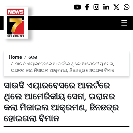
☰
Home
ଦେଶ
ସାଉଦି ଏୟାରବେସରେ ଆଲର୍ଟରେ ଥିଲେ ଆମେରିକୀୟ ସେନା,
ଇରାନର କଲା ମିଜାଇଲ ଆକ୍ରମଣ, ଛିନଛତ୍ର ହୋଇଗଲା ବିମାନ
ସାଉଦି ଏୟାରବେସରେ ଆଲର୍ଟରେ
ଥିଲେ ଆମେରିକୀୟ ସେନା, ଇରାନର
କଲା ମିଜାଇଲ ଆକ୍ରମଣ, ଛିନଛତ୍ର
ହୋଇଗଲା ବିମାନ