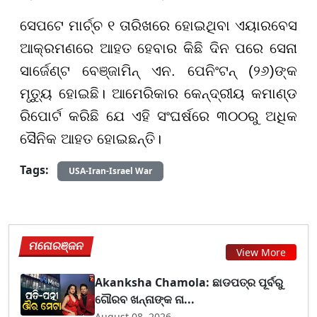
ସେପଟେ ମାର୍ଚ୍ଚ ୧ ତାରିଖରେ ହୋଇଥିବା ଏୟାରବେସ
ଆକ୍ରମଣରେ ଆହତ ହେବାର କିଛି ଦିନ ପରେ ସେନା
ସାର୍ଜେଣ୍ଟ ବେଞ୍ଜାମିନ୍ ଏନ. ପେନିଂଟନ୍ (୨୬)ଙ୍କ
ମୃତ୍ୟୁ ହୋଇଛି। ଆମେରିକାର କେନ୍ଦ୍ରୀୟ କମାଣ୍ଡ
ରିପୋର୍ଟ କରିଛି ଯେ ଏହି ସଂଘର୍ଷରେ ୩୦୦ରୁ ଅଧିକ
ସୈନିକ ଆହତ ହୋଇଛନ୍ତି।
Tags:
USA-Iran-Israel War
ମନୋରଞ୍ଜନ
View More
Akanksha Chamola: ଛାଡପତ୍ର ପୂର୍ବରୁ
ଗୌରବ ଖନ୍ନାଙ୍କ ନା...
August 08, 2026