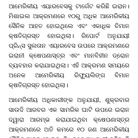
ଆମେରିକୀୟ ଏୟାରବେସକୁ ଟାର୍ଗେଟ କରିଛି ଇରାନ।
ମିଶାଇଲ ଆକ୍ରମଣରେ ୧୦ରୁ ଅଧିକ ଆମେରିକୀୟ
ସୈନିକ ଆହତ ହୋଇଥିଲେ ଏବଂ ଏକାଧିକ ବିମାନ
କ୍ଷତିଗ୍ରସ୍ତ ହୋଇଥିଲା। ରିପୋର୍ଟ ଅନୁଯାୟୀ
ପ୍ରିନ୍ସ ସୁଲତାନ ଏୟାରବେସ ଉପରେ ଆକ୍ରମଣରେ
ଇରାନୀ କ୍ଷେପଣାସ୍ତ୍ର ଏବଂ ମାନବିହୀନ ଡ୍ରୋନ
ବ୍ୟବହାର କରାଯାଇଥିଲା। ଏହି ଆକ୍ରମଣ ସମୟରେ
ଅନେକ ଆମେରିକୀୟ ରିଫ୍ୟୁଲିଙ୍ଗ ବିମାନ
କ୍ଷତିଗ୍ରସ୍ତ ହୋଇଥିଲା।
ଆମେରିକୀୟ ଅଧିକାରୀଙ୍କ ଅନୁଯାୟୀ, ଶୁକ୍ରବାର
ସାଉଦି ଆରବର ଏକ ସାମରିକ ଘାଟି ଉପରେ ଇରାନ
ଦ୍ୱାରା ଆରମ୍ଭ କରାଯାଇଥିବା କ୍ଷେପଣାସ୍ତ୍ର
ଆକ୍ରମଣରେ ଅତି କମରେ ୧୦ ଜଣ ଆମେରିକୀୟ