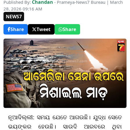
Chandan
Published By:
- Prameya-News7 Bureau | March
28, 2026 09:16 AM
NEWS7
Share
Tweet
Share
ନୂଆଦିଲ୍ଲୀ: ସମୟ ଯେତେ ଆଗଉଛି। ଯୁଦ୍ଧ ସେତେ
ଭୟଙ୍କର ହେଉଛି। ସାଉଦି ଆରବରେ ଥିବା