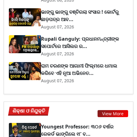
ଭାଙ୍ଗୁ ଭାଙ୍ଗୁ ବଞ୍ଚିଗଲା ସଂସାର ! କୋର୍ଟରୁ
ଛାଡ଼ପତ୍ର ଆବ...
August 07, 2026
Rupali Ganguly: ପ୍ରଧାନମନ୍ତ୍ରୀଙ୍କ
ସପୋର୍ଟରେ ଆସିଲର ର...
August 07, 2026
ରାମ ଚରଣଙ୍କ ଆଗାମୀ ଫିଲ୍ମରେ ଧମାଲ
କରିବେ ଏହି ନୂଆ ଅଭିନେତ...
August 07, 2026
ଶିକ୍ଷା ଓ ନିଯୁକ୍ତି
View More
Youngest Professor: ୩୦୬ ବର୍ଷର
ରେକର୍ଡ ଭାଙ୍ଗିଲେ ୧୮ ବ...