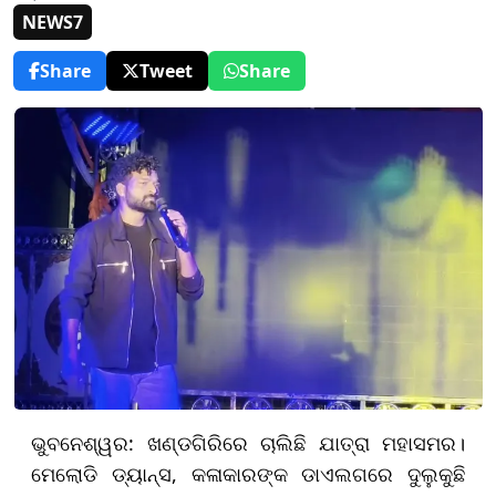
NEWS7
Share
Tweet
Share
ଭୁବନେଶ୍ୱର: ଖଣ୍ଡଗିରିରେ ଚାଲିଛି ଯାତ୍ରା ମହାସମର।
ମେଲୋଡି ଡ୍ୟାନ୍ସ, କଳାକାରଙ୍କ ଡାଏଲଗରେ ଦୁଲୁକୁଛି