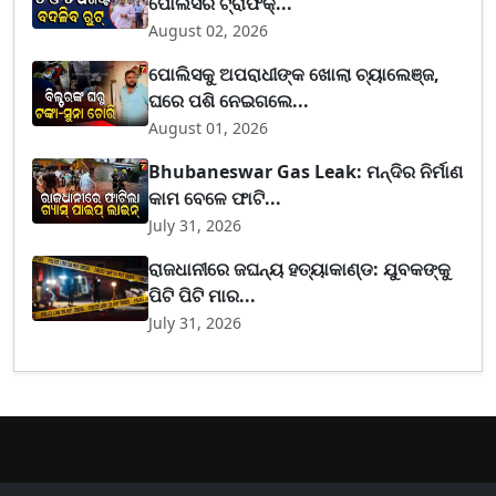
ପୋଲିସର ଟ୍ରାଫିକ୍...
August 02, 2026
ପୋଲିସକୁ ଅପରାଧୀଙ୍କ ଖୋଲା ଚ୍ୟାଲେଞ୍ଜ,
ଘରେ ପଶି ନେଇଗଲେ...
August 01, 2026
Bhubaneswar Gas Leak: ମନ୍ଦିର ନିର୍ମାଣ
କାମ ବେଳେ ଫାଟି...
July 31, 2026
ରାଜଧାନୀରେ ଜଘନ୍ୟ ହତ୍ୟାକାଣ୍ଡ: ଯୁବକଙ୍କୁ
ପିଟି ପିଟି ମାର...
July 31, 2026