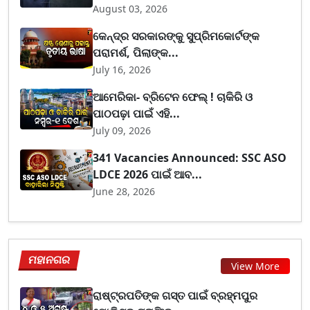
August 03, 2026
କେନ୍ଦ୍ର ସରକାରଙ୍କୁ ସୁପ୍ରିମକୋର୍ଟଙ୍କ
ପରାମର୍ଶ, ପିଲାଙ୍କ...
July 16, 2026
ଆମେରିକା- ବ୍ରିଟେନ ଫେଲ୍ ! ଚାକିରି ଓ
ପାଠପଢ଼ା ପାଇଁ ଏହି...
July 09, 2026
341 Vacancies Announced: SSC ASO
LDCE 2026 ପାଇଁ ଆବ...
June 28, 2026
ମହାନଗର
View More
ରାଷ୍ଟ୍ରପତିଙ୍କ ଗସ୍ତ ପାଇଁ ବ୍ରହ୍ମପୁର