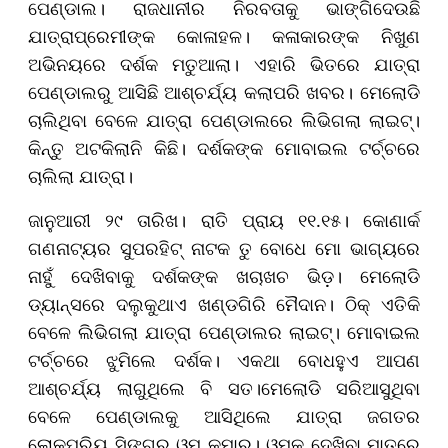
ପେଣ୍ଡାଲ। ରାଜଧାନୀର ନିରବତାକୁ ଭାଙ୍ଗିଦେଉଛି
ଯାତ୍ରାପ୍ରେମୀଙ୍କ କୋଳାହଳ। କଳାକାରଙ୍କ ନିଖୁଣ
ଅଭିନୟରେ ଦର୍ଶକ ମତୁଆଲା। ଏହାରି ଭିତରେ ଯାତ୍ରା
ପେଣ୍ଡାଲରୁ ଆସିଛି ଆଶ୍ଚର୍ଯ୍ୟ କଲାପରି ଖବର। ମେଲୋଡି
ଚାଲିଥିବା ବେଳେ ଯାତ୍ରା ପେଣ୍ଡାଲରେ ଲିଭିଗଲା ଲାଇଟ୍।
କିନ୍ତୁ ଅଟକିଲାନି କିଛି। ଦର୍ଶକଙ୍କ ମୋବାଇଲ ଟର୍ଚ୍ଚରେ
ଚାଲିଲା ଯାତ୍ରା।
ଜାନୁଆରୀ ୨୯ ତାରିଖ। ରାତି ପ୍ରାୟ ୧୧.୧୫। କୋଣାର୍କ
ଗଣନାଟ୍ୟର ସୁପରହିଟ୍ ନାଟକ ତୁ ବୋଧେ ମୋ ଭାଗ୍ୟରେ
ନାହୁଁ ଦେଖିବାକୁ ଦର୍ଶକଙ୍କ ଖଚାଖଚ ଭିଡ଼। ମେଲୋଡି
ଡ୍ୟାନ୍ସରେ ଦଲୁକୁଥାଏ ଖଣ୍ଡଗିରି ମୈଦାନ। ଠିକ୍ ଏତିକି
ବେଳେ ଲିଭିଗଲା ଯାତ୍ରା ପେଣ୍ଡାଲର ଲାଇଟ୍। ମୋବାଇଲ
ଟର୍ଚ୍ଚରେ ଝୁମିଲେ ଦର୍ଶକ। ଏକଥା ବୋଧହୁଏ ଆପଣ
ଆଶ୍ଚର୍ଯ୍ୟ ଲାଗୁଥିଲେ ବି ସତ।ମେଲୋଡି ସରିଆସୁଥିବା
ବେଳେ ପେଣ୍ଡାଲକୁ ଆସିଥିଲେ ଯାତ୍ରା ଜଗତର
ଲୋକପ୍ରିୟ ସିଙ୍ଗର ଓମ୍ କୁମାର। ଓମକୁ ଦେଖିବା ମାତ୍ରେ