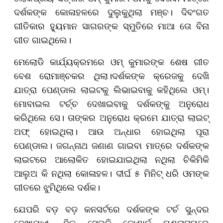
ଦର୍ଶକଙ୍କ କୋଳାହଳରେ ଦୁଲୁକୁଥିଲା ମଞ୍ଚ। ଦିବଂଗତ
ଗୀତିକାର ହ୍ୟୁମାନ ସାଗରଙ୍କ ସ୍ମୁତିରେ ମାଆ ତୋ ବିନା
ଗୀତ ଗାଇଥିଲେ।
ମେଲୋଡି କାର୍ଯ୍ୟକ୍ରମରେ ଓମ୍ କୁମାରଙ୍କ ଶେଷ ଗୀତ
ବେଶ ରୋମାଞ୍ଚକର ଥିଲା।ଦର୍ଶକଙ୍କ କ୍ରେଜକୁ ଦେଖି
ଯାତ୍ରା ପେଣ୍ଡାଲ ଲାଇଟକୁ ଲିଭାଇବାକୁ କହିଥିଲେ ଓମ୍।
ମୋବାଇଲ ଟର୍ଚ୍ଚ ଦେଖାଇବାକୁ ଦର୍ଶକଙ୍କୁ ଅନୁରୋଧ
କରିଥିଲେ ସେ। ତାଙ୍କର ଅନୁରୋଧ କ୍ରମେ ଯାତ୍ରା ଲାଇଟ୍
ଅଫ୍ ହୋଇଥିଲା। ଆଉ ଅନ୍ଧାର ହୋଇଥିଲା ପୂରା
ପେଣ୍ଡାଲ। ଜଗନ୍ନାଥ ଜଣାଣ ଗାଇବା ମାତ୍ରେ ଦର୍ଶକଙ୍କ
ଲାଇଟରେ ଆଲୋକିତ ହୋଇଯାଇଥିଲା ନଥିଲା ଚିକିମିକି
ଆଲୁଅ କି ନଥିଲା କୋଳାହଳ। ଦୀର୍ଘ ୫ ମିନିଟ୍ ଧରି ଓମଙ୍କ
ଗୀତରେ ଝୁମିଥିଲେ ଦର୍ଶକ।
ଯେପରି ବଡ଼ ବଡ଼ କନସର୍ଟରେ ଦର୍ଶକଙ୍କ ଟର୍ଚ ସୁନ୍ଦର
ଦେଖାଯାଏ, ଠିକ୍ ସେଭଳି କୋଣାର୍କ ଗଣନାଟ୍ୟରେ