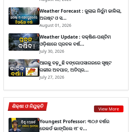
Weather Forecast : ଜୁଲାଇ ନିର୍ଧୁମ ଢାଳିଲା,
ଅଗଷ୍ଟ ଓ ସ...
August 01, 2026
Weather Update : ଦକ୍ଷିଣ-ପଶ୍ଚିମ
ଓଡ଼ିଶାରେ ପ୍ରବଳ ବର୍ଷ...
July 30, 2026
ଆଗକୁ ବଢ଼ୁଛି ବଙ୍ଗୋପସାଗରରେ ସୃଷ୍ଟ
ଗଭୀର ଅବପାତ, ଅତିପ୍ର...
July 27, 2026
ଶିକ୍ଷା ଓ ନିଯୁକ୍ତି
View More
Youngest Professor: ୩୦୬ ବର୍ଷର
ରେକର୍ଡ ଭାଙ୍ଗିଲେ ୧୮ ବ...