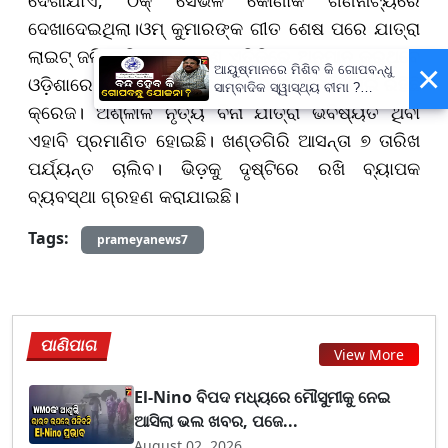
ଦେଖାଦେଇଥିଲା।ଓମ୍ କୁମାରଙ୍କ ଗୀତ ଶେଷ ପରେ ଯାତ୍ରା
ଲାଇଟ୍ ଜଳି ଉଠିଥିଲା। ଆପଣ ଏତିକିରେ ଅନୁମାନ କରୁଥିବେ
×
ଆୟୁଷ୍ମାନରେ ମିଶିବ କି ଗୋପବନ୍ଧୁ
ଓଡ଼ିଶାରେ କେବଳ ଯାତ୍ରା ନୁହେଁ, ବରଂ ମେଲୋଡି ପାଇଁ ରହିଛି
ସାମ୍ବାଦିକ ସ୍ୱାସ୍ଥ୍ୟ ବୀମା ?
ପ୍ରକ୍ରିୟା ଆରମ୍ଭ,
କ୍ରେଜ। ଅଶ୍ଳୀଳ ନୃତ୍ୟ ବିନା ଯାତ୍ରା ଭବିଷ୍ୟତ ଥିବା
ସ୍ୱାସ୍ଥ୍ୟମନ୍ତ୍ରୀ କହିଲେ- ସରକାର
ଏହାବି ପ୍ରମାଣିତ ହୋଇଛି। ଖଣ୍ଡଗିରି ଆସନ୍ତା ୭ ତାରିଖ
କରିବେ ତର୍ଜମା
ପର୍ଯ୍ୟନ୍ତ ଚାଲିବ। ଭିଡ଼କୁ ଦୃଷ୍ଟିରେ ରଖି ବ୍ୟାପକ
ବ୍ୟବସ୍ଥା ଗ୍ରହଣ କରାଯାଇଛି।
Tags:
prameyanews7
ପାଣିପାଗ
View More
El-Nino ବିପଦ ମଧ୍ୟରେ ମୌସୁମୀକୁ ନେଇ
ଆସିଲା ଭଲ ଖବର, ପଜେ...
August 02, 2026