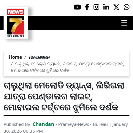
☰
Home
ମନୋରଞ୍ଜନ
ଚାଲୁଥିଲା ମେଲୋଡି ଡ୍ୟାନ୍ସ, ଲିଭିଗଲା ଯାତ୍ରା ପେଣ୍ଡାଲର ଲାଇଟ୍,
ମୋବାଇଲ ଟର୍ଚ୍ଚରେ ଝୁମିଲେ ଦର୍ଶକ
ଚାଲୁଥିଲା ମେଲୋଡି ଡ୍ୟାନ୍ସ, ଲିଭିଗଲା
ଯାତ୍ରା ପେଣ୍ଡାଲର ଲାଇଟ୍,
ମୋବାଇଲ ଟର୍ଚ୍ଚରେ ଝୁମିଲେ ଦର୍ଶକ
Chandan
Published By:
- Prameya-News7 Bureau | January
30, 2026 06:35 PM