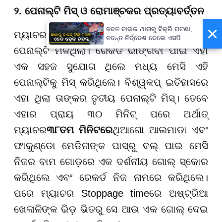
୨. ପେନାଲ୍ଟି ମିସ୍ ଓ ରୋମାଞ୍ଚକର ପ୍ରତ୍ୟାବର୍ତ୍ତନ
×
ଜବତ ବାଇକ ଥାନାରୁ ବିକ୍ରି ଘଟଣା,
ମ୍ୟାଚର ମାତ୍ର ଷଷ୍ଠ ମିନିଟରେ ଆର୍ଜେଣ୍ଟିନାକୁ ଏକ
ତଦନ୍ତ ନିର୍ଦ୍ଦେଶ ଦେଲେ ଏସପି
ପେନାଲ୍ଟି ମିଳିଥିଲା। ରେକର୍ଡ ଭାଙ୍ଗିବା ପାଇଁ ଏହା
ଏକ ସହଜ ସୁଯୋଗ ଥିଲେ ମଧ୍ୟ ମେସି ଏହି
ପେନାଲ୍ଟିକୁ ମିସ୍ କରିଥିଲେ। ବିଶ୍ୱକପ୍ ଇତିହାସରେ
ଏହା ଥିଲା ତାଙ୍କର ତୃତୀୟ ପେନାଲ୍ଟି ମିସ୍। ତେବେ
ଏହାର ପ୍ରାୟ ୩୦ ମିନିଟ୍ ପରେ ଅର୍ଥାତ୍
ମ୍ୟାଚର
୩୮ତମ ମିନିଟରେ
ଥିଆଗୋ ଆଲମାଡା ଏବଂ
ଫାକୁଣ୍ଡୋ ମେଡିନାଙ୍କ ପାସ୍ରୁ ବଲ୍ ପାଇ ମେସି
ନିଜର ବାମ ଗୋଡ଼ରେ ଏକ ଦର୍ଶନୀୟ ଗୋଲ୍ ସ୍କୋର
କରିଥିଲେ ଏବଂ ରେକର୍ଡ ନିଜ ନାମରେ କରିଥିଲେ।
ପରେ ମ୍ୟାଚର Stoppage timeରେ ଅଷ୍ଟ୍ରିଆ
ଖେଳାଳିଙ୍କ ଭିଡ଼ ଭିତରୁ ସେ ଆଉ ଏକ ଗୋଲ୍ ଦେଇ