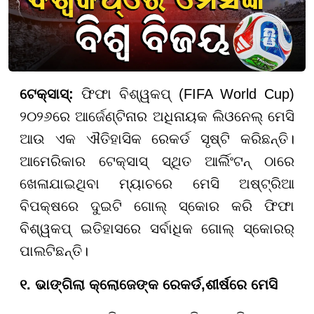
ଟେକ୍ସାସ୍
:
ଫିଫା ବିଶ୍ୱକପ୍ (FIFA World Cup)
୨୦୨୬ରେ ଆର୍ଜେଣ୍ଟିନାର ଅଧିନାୟକ ଲିଓନେଲ୍ ମେସି
ଆଉ ଏକ ଐତିହାସିକ ରେକର୍ଡ ସୃଷ୍ଟି କରିଛନ୍ତି।
ଆମେରିକାର ଟେକ୍ସାସ୍ ସ୍ଥିତ ଆର୍ଲିଂଟନ୍ ଠାରେ
ଖେଳାଯାଇଥିବା ମ୍ୟାଚରେ ମେସି ଅଷ୍ଟ୍ରିଆ
ବିପକ୍ଷରେ ଦୁଇଟି ଗୋଲ୍ ସ୍କୋର କରି ଫିଫା
ବିଶ୍ୱକପ୍ ଇତିହାସରେ ସର୍ବାଧିକ ଗୋଲ୍ ସ୍କୋରର୍
ପାଲଟିଛନ୍ତି।
୧. ଭାଙ୍ଗିଲା କ୍ଲୋଜେଙ୍କ ରେକର୍ଡ,
ଶୀର୍ଷରେ ମେସି