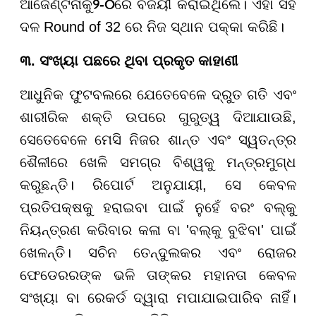
ଆର୍ଜେଣ୍ଟିନାକୁ
୨-୦
ରେ ବିଜୟୀ କରାଇଥିଲେ। ଏହା ସହ
ଦଳ Round of 32 ରେ ନିଜ ସ୍ଥାନ ପକ୍କା କରିଛି।
୩. ସଂଖ୍ୟା ପଛରେ ଥିବା ପ୍ରକୃତ କାହାଣୀ
ଆଧୁନିକ ଫୁଟବଲରେ ଯେତେବେଳେ ଦ୍ରୁତ ଗତି ଏବଂ
ଶାରୀରିକ ଶକ୍ତି ଉପରେ ଗୁରୁତ୍ୱ ଦିଆଯାଉଛି,
ସେତେବେଳେ ମେସି ନିଜର ଶାନ୍ତ ଏବଂ ସ୍ୱତନ୍ତ୍ର
ଶୈଳୀରେ ଖେଳି ସମଗ୍ର ବିଶ୍ୱକୁ ମନ୍ତ୍ରମୁଗ୍ଧ
କରୁଛନ୍ତି। ରିପୋର୍ଟ ଅନୁଯାୟୀ, ସେ କେବଳ
ପ୍ରତିପକ୍ଷକୁ ହରାଇବା ପାଇଁ ନୁହେଁ ବରଂ ବଲ୍କୁ
ନିୟନ୍ତ୍ରଣ କରିବାର କଳା ବା 'ବଲ୍କୁ ବୁଝିବା' ପାଇଁ
ଖେଳନ୍ତି। ସଚିନ ତେନ୍ଦୁଲକର ଏବଂ ରୋଜର
ଫେଡେରରଙ୍କ ଭଳି ତାଙ୍କର ମହାନତା କେବଳ
ସଂଖ୍ୟା ବା ରେକର୍ଡ ଦ୍ୱାରା ମପାଯାଇପାରିବ ନାହିଁ।