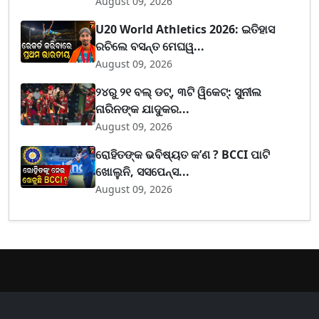
August 09, 2026
U20 World Athletics 2026: ଇତିହାସ
ରଚିଲେ ବସନ୍ତ ମେଘୱ...
August 09, 2026
୨୪ରୁ ୨୧ ବଲ୍ ଡଟ୍, ୩ଟି ୱିକେଟ୍: ସୁନୀଲ
ନାରିନଙ୍କ ଯାଦୁକର...
August 09, 2026
ରୋହିତଙ୍କ ଭବିଷ୍ୟତ କ’ଣ ? BCCI ପାଟି
ଖୋଲୁନି, ସସପେନ୍ସ...
August 09, 2026