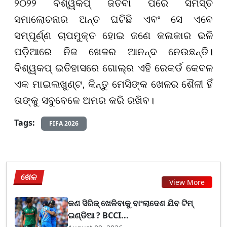
୨୦୨୨ ବିଶ୍ୱକପ୍ ଜିତିବା ପରେ ସମସ୍ତ
ସମାଲୋଚନାର ଅନ୍ତ ଘଟିଛି ଏବଂ ସେ ଏବେ
ସମ୍ପୂର୍ଣ୍ଣ ଚାପମୁକ୍ତ ହୋଇ ଜଣେ କଳାକାର ଭଳି
ପଡ଼ିଆରେ ନିଜ ଖେଳର ଆନନ୍ଦ ନେଉଛନ୍ତି।
ବିଶ୍ୱକପ୍ ଇତିହାସରେ ଗୋଲ୍ର ଏହି ରେକର୍ଡ କେବଳ
ଏକ ମାଇଲଖୁଣ୍ଟ, କିନ୍ତୁ ମେସିଙ୍କ ଖେଳର ଶୈଳୀ ହିଁ
ତାଙ୍କୁ ସବୁବେଳେ ଅମର କରି ରଖିବ।
Tags:
FIFA 2026
ଖେଳ
View More
କଣ ସିରିଜ୍ ଖେଳିବାକୁ ବାଂଲାଦେଶ ଯିବ ଟିମ୍
ଇଣ୍ଡିଆ ? BCCI...