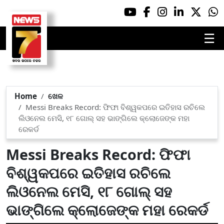
☰
Home
ଖେଳ
Messi Breaks Record: ଫିଫା ବିଶ୍ୱକପରେ ଇତିହାସ ରଚିଲେ
ଲିଓନେଲ ମେସି, ୧୮ ଗୋଲ୍ ସହ ଭାଙ୍ଗିଲେ କ୍ଲୋଜେଙ୍କ ମହା
ରେକର୍ଡ
Messi Breaks Record: ଫିଫା
ବିଶ୍ୱକପରେ ଇତିହାସ ରଚିଲେ
ଲିଓନେଲ ମେସି, ୧୮ ଗୋଲ୍ ସହ
ଭାଙ୍ଗିଲେ କ୍ଲୋଜେଙ୍କ ମହା ରେକର୍ଡ