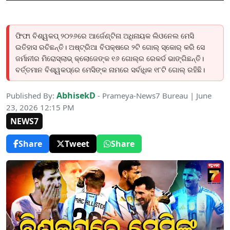
ଫିଫା ବିଶ୍ୱକପ୍ ୨୦୨୬ରେ ଆର୍ଜେଣ୍ଟିନା ଅଧିନାୟକ ଲିଓନେଲ ମେସି
ଇତିହାସ ରଚିଛନ୍ତି। ଅଷ୍ଟ୍ରିଆ ବିପକ୍ଷରେ ୨ଟି ଗୋଲ୍ ସ୍କୋର୍ କରି ସେ
ଜର୍ମାନୀର ମିରୋସ୍ଲାଭ୍ କ୍ଲୋଜେଙ୍କ ୧୬ ଗୋଲ୍‌ର ରେକର୍ଡ ଭାଙ୍ଗିଛନ୍ତି।
ବର୍ତ୍ତମାନ ବିଶ୍ୱକପ୍‌ରେ ମେସିଙ୍କ ନାମରେ ସର୍ବାଧିକ ୧୮ଟି ଗୋଲ୍ ରହିଛି।
AbhisekD
Published By:
- Prameya-News7 Bureau | June
23, 2026 12:15 PM
NEWS7
Share
Tweet
Share