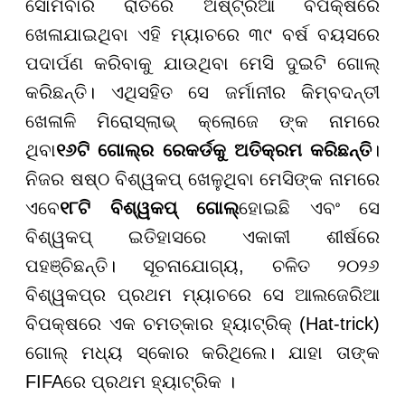
ସୋମବାର ରାତିରେ ଅଷ୍ଟ୍ରିଆ ବିପକ୍ଷରେ
ଖେଳାଯାଇଥିବା ଏହି ମ୍ୟାଚରେ ୩୯ ବର୍ଷ ବୟସରେ
ପଦାର୍ପଣ କରିବାକୁ ଯାଉଥିବା ମେସି ଦୁଇଟି ଗୋଲ୍
କରିଛନ୍ତି। ଏଥିସହିତ ସେ ଜର୍ମାନୀର କିମ୍ବଦନ୍ତୀ
ଖେଳାଳି ମିରୋସ୍ଲାଭ୍ କ୍ଲୋଜେ ଙ୍କ ନାମରେ
ଥିବା
୧୬ଟି ଗୋଲ୍ର ରେକର୍ଡକୁ ଅତିକ୍ରମ କରିଛନ୍ତି
।
ନିଜର ଷଷ୍ଠ ବିଶ୍ୱକପ୍ ଖେଳୁଥିବା ମେସିଙ୍କ ନାମରେ
ଏବେ
୧୮ଟି ବିଶ୍ୱକପ୍ ଗୋଲ୍
ହୋଇଛି ଏବଂ ସେ
ବିଶ୍ୱକପ୍ ଇତିହାସରେ ଏକାକୀ ଶୀର୍ଷରେ
ପହଞ୍ଚିଛନ୍ତି। ସୂଚନାଯୋଗ୍ୟ, ଚଳିତ ୨୦୨୬
ବିଶ୍ୱକପ୍ର ପ୍ରଥମ ମ୍ୟାଚରେ ସେ ଆଲଜେରିଆ
ବିପକ୍ଷରେ ଏକ ଚମତ୍କାର ହ୍ୟାଟ୍ରିକ୍ (Hat-trick)
ଗୋଲ୍ ମଧ୍ୟ ସ୍କୋର କରିଥିଲେ। ଯାହା ତାଙ୍କ
FIFAରେ ପ୍ରଥମ ହ୍ୟାଟ୍ରିକ ।