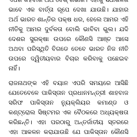
ଭାବେ ଏକ ବାର୍ତ୍ତା ରୂପେ ଦେଖା ଯାଉଛି। ଯାହାର
ଅର୍ଥ ଭାରତ ଶାନ୍ତିର ପକ୍ଷ ଧର, ହେଲେ ଆମର ଏହି
ନୀତିକୁ ଆମର ଦୁର୍ବଳତା ବୋଲି ଭାବିବା ଭୁଲ। ଯଦି
ଦେଶର ସୁରକ୍ଷା ଉପରେ କୌଣସି ଆଞ୍ଚ ଆସେ
ଅଥବା ପରିସ୍ଥିତି ବିଗଡେ ତେବେ ଭାରତ ନିଜ ନୀତି
ଉପରେ ଦ୍ୱିତୀୟବାର ବିଚାର କରିବାକୁ ପଛେଇବ
ନାହିଁ।
ରାଜନାଥଙ୍କ ଏହି ବୟାନ ଏପରି ସମୟରେ ଆସିଛି
ଯେତେବେଳେ ପାକିସ୍ତାନ ପ୍ରଧାନମନ୍ତ୍ରୀ ଶାହବାଜ
ସରିଫ ପାକିସ୍ତାନ ନ୍ୟୁକ୍ଲିୟର କମାଣ୍ଡ ଓ
କଣ୍ଟ୍ରୋଲ ସିଷ୍ଟମର ଏକ ବୈଠକରେ ଅଧ୍ୟକ୍ଷତା
କରିଛନ୍ତି। ଏହା ପରଠାରୁ ଅନ୍ତର୍ଜାତୀୟ ସ୍ତରରେ
ଏହା ଆକଳନ କରାଯାଉଛି ଯେ ପାକିସ୍ତାନ କୌଣସି