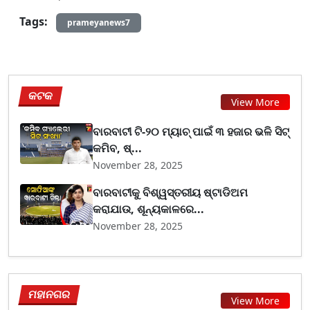
Tags:
prameyanews7
କଟକ
View More
ବାରବାଟୀ ଟି-୨୦ ମ୍ୟାଚ୍ ପାଇଁ ୩ ହଜାର ଭଳି ସିଟ୍
କମିବ, ଷ୍...
November 28, 2025
ବାରବାଟୀକୁ ବିଶ୍ୱସ୍ତରୀୟ ଷ୍ଟାଡିଅମ
କରାଯାଉ, ଶୂନ୍ୟକାଳରେ...
November 28, 2025
ମହାନଗର
View More