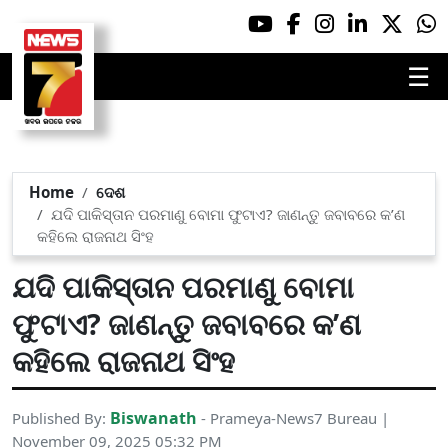
☰
Home
ଦେଶ
ଯଦି ପାକିସ୍ତାନ ପରମାଣୁ ବୋମା ଫୁଟାଏ? ଜାଣନ୍ତୁ ଜବାବରେ କ’ଣ
କହିଲେ ରାଜନାଥ ସିଂହ
ଯଦି ପାକିସ୍ତାନ ପରମାଣୁ ବୋମା
ଫୁଟାଏ? ଜାଣନ୍ତୁ ଜବାବରେ କ’ଣ
କହିଲେ ରାଜନାଥ ସିଂହ
Biswanath
Published By:
- Prameya-News7 Bureau |
November 09, 2025 05:32 PM