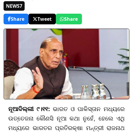
NEWS7
Share
Tweet
Share
ନୂଆଦିଲ୍ଲୀ ୯।୧୧:
ଭାରତ ଓ ପାକିସ୍ତାନ ମଧ୍ୟରେ
ଉତ୍ତେଜନା କୌଣସି ନୂଆ କଥା ନୁହେଁ, ହେଲେ ଏଥି
ମଧ୍ୟରେ ଭାରତର ପ୍ରତିରକ୍ଷା ମନ୍ତ୍ରୀ ରାଜନାଥ