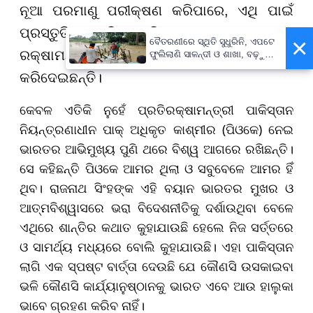
ନୂଆ ପରମାଣୁ ପରୀକ୍ଷଣ କରିପାରେ, ଏଥି ପାଇଁ
ପ୍ରସ୍ତୁତି କରୁଛି। ଏହି ପ୍ରଶ୍ନର ଜବାବରେ
×
ବୈତରଣୀରେ ସ୍ଥିତି ସୁଧୁରିନି, ଏପଟେ
ରକ୍ଷାମନ୍ତ୍ରୀ ଭାରତର ଆଭିମୁଖ୍ୟ ସ୍ପଷ୍ଟ
ଫୁଲିଲାଣି ସାଳନ୍ଦୀ ଓ ଶାଖା, ବଢ଼ୁଛି
ବନ୍ୟା ଭୟ
କରିଦେଇଛନ୍ତି।
କେବଳ ଏତିକି ନୁହେଁ ପ୍ରତିରକ୍ଷାମନ୍ତ୍ରୀ ପାକିସ୍ତାନ
ନିୟନ୍ତ୍ରଣାଧୀନ ପାକ୍ ଅଧିକୃତ କାଶ୍ମୀର (ପିଓକେ) ନେଇ
ଭାରତର ଆଭିମୁଖ୍ୟ ପୁଣି ଥରେ ବିଶ୍ୱ ଆଗରେ ରଖିଛନ୍ତି।
ସେ କହିଛନ୍ତି ପିଓକେ ଆମର ଥିଲା ଓ ସବୁବେଳେ ଆମର ହିଁ
ଥିବ। ରାଜନାଥ ସିଂହଙ୍କ ଏହି ବୟାନ ଭାରତର ମୁଖର ଓ
ଆତ୍ମବିଶ୍ୱାସରେ ଭରା ବିଦେଶନୀତିକୁ ଦର୍ଶାଉଥିବା ବେଳେ
ଏଥିରେ ଶାନ୍ତିର କଥାତ କୁହାଯାଉଛି ହେଲେ ନିଜ ସର୍ତ୍ତରେ
ଓ ସାମର୍ଥ୍ୟ ମଧ୍ୟରେ ବୋଲି କୁହାଯାଉଛି। ଏହା ପାକିସ୍ତାନ
ଲାଗି ଏକ ସ୍ପଷ୍ଟ ବାର୍ତ୍ତା ଦେଉଛି ଯେ କୌଣସି ଉସକାଇବା
ଭଳି କୌଣସି କାର୍ଯ୍ୟାନୁଷ୍ଠାନକୁ ଭାରତ ଏବେ ଆଉ ହାଲୁକା
ଭାବେ ଗ୍ରହଣ କରିବ ନାହିଁ।