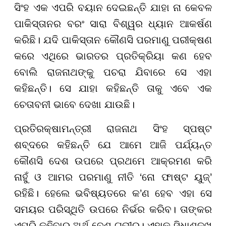
ସିଂହ ଏକ ଏପରି ବୟାନ ଦେଇଛନ୍ତି ଯାହା ନା କେବଳ
ପାକିସ୍ତାନର ବରଂ ସାରା ବିଶ୍ୱର ଧ୍ୟାନ ଆକର୍ଷଣ
କରିଛି। ଯଦି ପାକିସ୍ତାନ କୌଣସି ପରମାଣୁ ପରୀକ୍ଷଣ
କରେ ଏଥିରେ ଭାରତର ପ୍ରତିକ୍ରିୟା କଣ ହେବ
ବୋଲି ରାଜନାଥଙ୍କୁ ପଚରା ଯିବାରେ ସେ ଏହା
କହିଛନ୍ତି। ସେ ଯାହା କହିଛନ୍ତି ତାକୁ ଏବେ ଏକ
ଚେତାବନୀ ଭାବେ ଦେଖା ଯାଉଛି।
ପ୍ରତିରକ୍ଷାମନ୍ତ୍ରୀ ରାଜନାଥ ସିଂହ ସ୍ପଷ୍ଟ
ଶବ୍ଦରେ କହିଛନ୍ତି ଯେ ଆମେ ଆଜି ପର୍ଯ୍ୟନ୍ତ
କୌଣସି ଦେଶ ଉପରେ ପ୍ରଥମେ ଆକ୍ରମଣ କରି
ନାହୁଁ ଓ ଆମର ପରମାଣୁ ନୀତି ‘ନୋ ଫାଷ୍ଟ ୟୁଜ୍’
ରହିଛି। ହେଲେ ଭବିଷ୍ୟତରେ କ’ଣ ହେବ ଏହା ସେ
ସମୟର ପରିସ୍ଥିତି ଉପରେ ନିର୍ଭର କରିବ। ତାଙ୍କର
ଏପରି କହିବାର ଅର୍ଥ ବେଶ୍ ଗଭୀର। ଏହାକୁ ସିଧାଶଳଖ