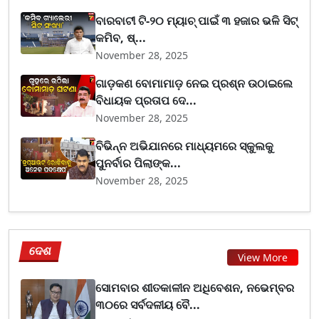
ବାରବାଟୀ ଟି-୨୦ ମ୍ୟାଚ୍ ପାଇଁ ୩ ହଜାର ଭଳି ସିଟ୍
କମିବ, ଷ୍...
November 28, 2025
ଗାଡ଼କଣ ବୋମାମାଡ଼ ନେଇ ପ୍ରଶ୍ନ ଉଠାଇଲେ
ବିଧାୟକ ପ୍ରତାପ ଦେ...
November 28, 2025
ବିଭିନ୍ନ ଅଭିଯାନରେ ମାଧ୍ୟମରେ ସ୍କୁଲକୁ
ପୁନର୍ବାର ପିଲାଙ୍କ...
November 28, 2025
ଦେଶ
View More
ସୋମବାର ଶୀତକାଳୀନ ଅଧିବେଶନ, ନଭେମ୍ବର
୩୦ରେ ସର୍ବଦଳୀୟ ବୈ...