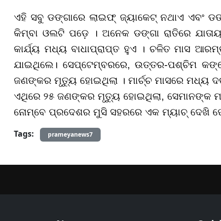
ଏହି ସବୁ ଡଙ୍ଗାରେ ଲାଇଫ୍ ଜ୍ୟାକେଟ୍ ନଥାଏ ଏବଂ ଡଙ୍
କିମ୍ବା ଓଲଟି ପଡ଼େ । ଅନେକ ଡଙ୍ଗା ରାତିରେ ଯାତା
କାର୍ଯ୍ୟ ମଧ୍ୟ ବାଧାପ୍ରାପ୍ତ ହୁଏ । ଚଳିତ ମାସ ଆର
ଯାଇଥିଲେ। ସେପ୍ଟେମ୍ବରରେ, ଉତ୍ତର-ପଶ୍ଚିମ କଙ୍ଗ
ଜଣଙ୍କର ମୃତ୍ୟୁ ହୋଇଥିଲା । ମାର୍ଚ୍ଚ ମାସରେ ମଧ୍ୟ ଦ
ଏଥିରେ ୨୫ ଜଣଙ୍କର ମୃତ୍ୟୁ ହୋଇଥିଲା, ସେମାନଙ୍କ ମ
ନୋମ୍ବେ ପ୍ରଦେଶର ମୁସି ସହରରେ ଏକ ମ୍ୟାଚ୍ ଦେଖି ଫେର
Tags:
prameyanews7