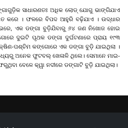
ଗାଗୁଡ଼ିକ ସାଧାରଣତଃ ଅଧିକ ଲୋଡ୍ ଯୋଗୁ ଭାଙ୍ଗିଯାଏ
ୟତ କରେ । ଫଳରେ ବିପଦ ଆହୁରି ବଢ଼ିଯାଏ । ଉଦ୍ଧାର
ମ୍ଭରେ, ଏକ ଡଙ୍ଗା ବୁଡ଼ିଯିବାରୁ ୬୪ ଜଣ ନିଖୋଜ ହୋଇ
ୋରେ ଦୁଇଟି ପୃଥକ ଡଙ୍ଗା ଦୁର୍ଘଟଣାରେ ପ୍ରାୟ ୧୯୩
କ୍ଷିଣ-ପଶ୍ଚିମ କଙ୍ଗୋରେ ଏକ ଡଙ୍ଗା ବୁଡ଼ି ଯାଇଥିଲା ।
ଧ୍ୟରୁ ଅନେକ ଫୁଟବଲ୍ ଖେଳାଳି ଥିଲେ। ସେମାନେ ମାଇ-
ୁଥିବା ବେଳେ କ୍ୱା ନଦୀରେ ଡଙ୍ଗାଟି ବୁଡ଼ି ଯାଇଥିଲା।
YouTube
Facebook
Instagram
Linkedin
Twitt