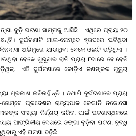
 ବୁଡ଼ି ଘଟଣା ସାମ୍ନାକୁ ଆସିଛି । ଏଥିରେ ପ୍ରାୟ ୨୦
ତି। ଦୁର୍ଘଟଣାଟି ମାଇ-ନୋମ୍ବେ ହ୍ରଦରେ ଘଟିଥିବା
 କିନସାସା ଅଭିମୁଖେ ଯାଉଥିବା ବେଳେ ଓଲଟି ପଡ଼ିଥିଲା ।
ଯାଉଥିବା ବେଳେ ଗୁରୁବାର ରାତି ପ୍ରାୟ ୮ଟାରେ ବୋବେନି
ଥିଲା। ଏହି ଦୁର୍ଘଟଣାରେ କୋଡ଼ିଏ ଜଣଙ୍କର ମୃତ୍ୟୁ
ପ୍ରକାଶ କରିନାହାଁନ୍ତି । ତଥାପି ଦୁର୍ଘଟଣାରେ ପ୍ରାୟ
ଇ-ନୋମ୍ବେ ପ୍ରଦେଶର ରାଜ୍ୟପାଳ କେଭାନି ନକୋସୋ
ଲୋକଙ୍କ ସଂଖ୍ୟା ନିର୍ଣ୍ଣୟ କରିବା ପାଇଁ ଘଟଣାସ୍ଥଳରେ
ମଧ୍ୟ ଆଫ୍ରିକୀୟ ଦେଶରେ ଡଙ୍ଗା ବୁଡ଼ିବା ଘଟଣା ବୃଦ୍ଧି
ିବାରୁ ଏହି ଘଟଣା ବଢ଼ିଛି ।