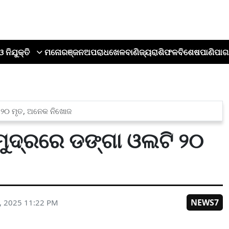
ଓ ନିଯୁକ୍ତି
ମନୋରଞ୍ଜନ
ଅପରାଧ
ଖେଳ
ବାଣିଜ୍ୟ
ରାଶିଫଳ
ବିଶେଷ
ପାଣିପାଗ
ି ୨୦ ମୃତ, ଅନେକ ନିଖୋଜ
ସମୁଦ୍ରରେ ଡଙ୍ଗା ଓଲଟି ୨୦
NEWS7
, 2025 11:22 PM