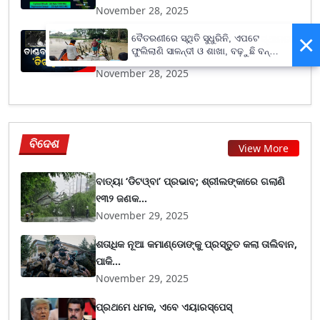
November 28, 2025
×
ମାଡ଼ି ଆସୁଛି ‘ଡିଟୱା’, ତାମିଲନାଡୁର ଅଧିକାଂଶ ସ୍ଥାନରେ
ବୈତରଣୀରେ ସ୍ଥିତି ସୁଧୁରିନି, ଏପଟେ
ଫୁଲିଲାଣି ସାଳନ୍ଦୀ ଓ ଶାଖା, ବଢ଼ୁଛି ବନ୍ୟା
୩୦...
ଭୟ
November 28, 2025
ବିଦେଶ
View More
ବାତ୍ୟା ‘ଡିଟଓ୍ବା’ ପ୍ରଭାବ; ଶ୍ରୀଲଙ୍କାରେ ଗଲାଣି
୧୩୨ ଜଣକ...
November 29, 2025
ଶତାଧିକ ନୂଆ କମାଣ୍ଡୋଙ୍କୁ ପ୍ରସ୍ତୁତ କଲା ତାଲିବାନ,
ପାକି...
November 29, 2025
ପ୍ରଥମେ ଧମକ, ଏବେ ଏୟାରସ୍ପେସ୍