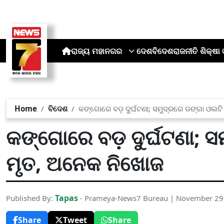
ରାଜ୍ୟ
ମହାନଗର
ଦେଶ
ବିଦେଶ
ରାଜନୀତି
ଶିକ୍ଷା 
Home
ବିଦେଶ
କଙ୍ଗୋରେ ବଡ଼ ଦୁର୍ଘଟଣା; ସମୁଦ୍ରରେ ଡଙ୍ଗା ଓଲଟ
କଙ୍ଗୋରେ ବଡ଼ ଦୁର୍ଘଟଣା; 
ମୃତ, ଅନେକ ନିଖୋଜ
Tapas
Published By:
- Prameya-News7 Bureau | November 29
Share
Tweet
Share