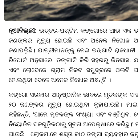
ନୂଆଦିଲ୍ଲୀ:
ଉତ୍ତର-ପଶ୍ଚିମ କଙ୍ଗୋରେ ଆଉ ଏକ ଡଙ୍ଗା
ଜଣଙ୍କର ମୃତ୍ୟୁ ହୋଇଛି ଏବଂ ଅନେକ ନିଖୋଜ ଅଛନ୍
ଜଣାପଡ଼ିଛି। ଯାତ୍ରୀମାନଙ୍କୁ ନେଇ ଡଙ୍ଗାଟି ରାଜଧାନୀ
ରିପୋର୍ଟ ଅନୁସାରେ, ଡଙ୍ଗାଟି କିରି ସହରରୁ କିନସାସା 
ଏବଂ ଲୋବେକେ ଗ୍ରାମ ନିକଟ ସମୁଦ୍ରରେ ଓଲଟି ପଡ଼ି
ହୋଇଥିବା ବେଳେ ଅନେକ ନିଖୋଜ ଅଛନ୍ତି ।
କଙ୍ଗୋ ସରକାର ଆନୁଷ୍ଠାନିକ ଭାବରେ ମୃତକଙ୍କ ସଂଖ୍ୟା 
୨୦ ଜଣଙ୍କର ମୃତ୍ୟୁ ହୋଇଥିବା କୁହାଯାଉଛି। ମା
କହିଛନ୍ତି, ‘ଆମେ ମୃତକଙ୍କ ସଂଖ୍ୟା ଏବଂ ବଞ୍ଚିଥିବା 
ନିୟୋଜିତ ଦଳଗୁଡ଼ିକଠାରୁ ସୂଚନା ଅପେକ୍ଷାରେ କରିଛୁ।’ 
ପାଉଛି । ଲୋକମାନେ ଶସ୍ତା କାଠ ଡଙ୍ଗା ବ୍ୟବହାର କରୁଥ