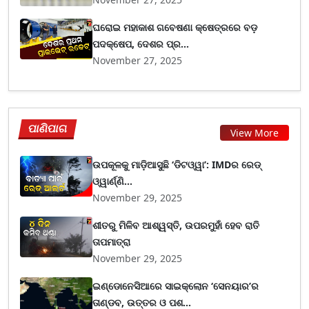
ଘରୋଇ ମହାକାଶ ଗବେଷଣା କ୍ଷେତ୍ରରେ ବଡ଼
ପଦକ୍ଷେପ, ଦେଶର ପ୍ର...
November 27, 2025
ପାଣିପାଗ
View More
ଉପକୂଳକୁ ମାଡ଼ିଆସୁଛି ‘ଡିଟଓ୍ୱା’: IMDର ରେଡ୍
ଓ୍ୱାର୍ଣ୍ଣି...
November 29, 2025
ଶୀତରୁ ମିଳିବ ଆଶ୍ୱସ୍ତି, ଉପରମୁହାଁ ହେବ ରାତି
ତାପମାତ୍ରା
November 29, 2025
ଇଣ୍ଡୋନେସିଆରେ ସାଇକ୍ଲୋନ ‘ସେନୟାର’ର
ତାଣ୍ଡବ, ଉତ୍ତର ଓ ପଶ...