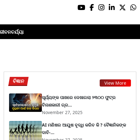
ଜୀବନଚର୍ଯ୍ୟା
ବିଜ୍ଞାନ
View More
ସୂର୍ଯ୍ୟଙ୍କ ପାଖରେ ଦେଖାଗଲା ୨୩୦୦ ଫୁଟ୍‌ର
ବିନାଶକାରୀ ଗ୍ର...
November 27, 2025
AI ମଣିଷର ଆୟୁଷ ବୃଦ୍ଧି କରିବ କି ? ବୈଜ୍ଞାନିକଙ୍କ
ଦାବି-...
November 27, 2025